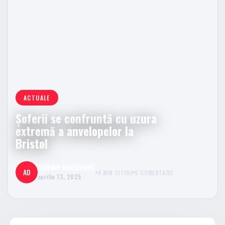
ACTUALE
Șoferii se confruntă cu uzura
extremă a anvelopelor la
Bristol
ADRIAN GHEORGHE
AD
4 MIN CITIRE
0 COMENTARII
aprilie 13, 2025