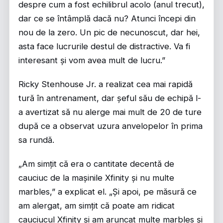
despre cum a fost echilibrul acolo (anul trecut),
dar ce se întâmplă dacă nu? Atunci începi din
nou de la zero. Un pic de necunoscut, dar hei,
asta face lucrurile destul de distractive. Va fi
interesant și vom avea mult de lucru.”
Ricky Stenhouse Jr. a realizat cea mai rapidă
tură în antrenament, dar șeful său de echipă l-
a avertizat să nu alerge mai mult de 20 de ture
după ce a observat uzura anvelopelor în prima
sa rundă.
„Am simțit că era o cantitate decentă de
cauciuc de la mașinile Xfinity și nu multe
marbles,” a explicat el. „Și apoi, pe măsură ce
am alergat, am simțit că poate am ridicat
cauciucul Xfinity și am aruncat multe marbles și