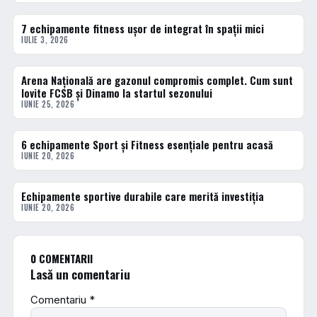
7 echipamente fitness ușor de integrat în spații mici
ACTUALE
IULIE 3, 2026
Arena Națională are gazonul compromis complet. Cum sunt
ACTUALE
lovite FCSB și Dinamo la startul sezonului
IUNIE 25, 2026
6 echipamente Sport și Fitness esențiale pentru acasă
ACTUALE
IUNIE 20, 2026
Echipamente sportive durabile care merită investiția
ACTUALE
IUNIE 20, 2026
0 COMENTARII
Lasă un comentariu
Comentariu
*