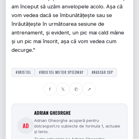
am început să uzăm anvelopele acolo. Așa că
vom vedea dacă se îmbunătățește sau se
înrăutățește în următoarea sesiune de
antrenament, și evident, un pic mai cald mâine
și un pic mai însorit, așa că vom vedea cum
decurge.”
#BRISTOL
#BRISTOL MOTOR SPEEDWAY
#NASCAR CUP
f
𝕏
✆
↗
ADRIAN GHEORGHE
Adrian Gheorghe acoperă pentru
AD
dolcesport.ro subiecte de formula 1, actuale
și tenis.