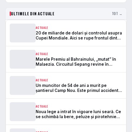
ULTIMELE DIN ACTUALE
TOT →
ACTUALE
20 de miliarde de dolari și controlul asupra
Cupei Mondiale. Aici se rupe frontul dintre
FIFA și UEFA
ACTUALE
Marele Premiu al Bahrainului, „mutat” în
Malaezia. Circuitul Sepang revine în
Formula 1 după 7 ani
ACTUALE
Un muncitor de 54 de ani a murit pe
șantierul Camp Nou. Este primul accident
mortal de la startul lucrărilor
ACTUALE
Noua lege a intrat în vigoare luni seară. Ce
se schimbă la bere, peluze și pirotehnie
pe stadioane