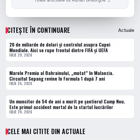
Toate articolele lui Adrian Gheorghe →
CITEȘTE ÎN CONTINUARE
Actuale
20 de miliarde de dolari și controlul asupra Cupei
ACTUALE
Mondiale. Aici se rupe frontul dintre FIFA și UEFA
IULIE 29, 2026
Marele Premiu al Bahrainului, „mutat” în Malaezia.
ACTUALE
Circuitul Sepang revine în Formula 1 după 7 ani
IULIE 25, 2026
Un muncitor de 54 de ani a murit pe șantierul Camp Nou.
ACTUALE
Este primul accident mortal de la startul lucrărilor
IULIE 24, 2026
CELE MAI CITITE DIN ACTUALE