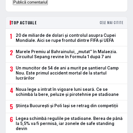
TOP ACTUALE
CELE MAI CITITE
1
20 de miliarde de dolari și controlul asupra Cupei
Mondiale. Aici se rupe frontul dintre FIFA și UEFA
2
Marele Premiu al Bahrainului, „mutat” în Malaezia.
Circuitul Sepang revine în Formula 1 după 7 ani
3
Un muncitor de 54 de ani a murit pe șantierul Camp
Nou. Este primul accident mortal de la startul
lucrărilor
4
Noua lege a intrat în vigoare luni seară. Ce se
schimbă la bere, peluze și pirotehnie pe stadioane
5
Știința București și Poli Iași se retrag din competiții
6
Legea schimbă regulile pe stadioane. Berea de până
la 5,5% va fi permisă, iar zonele de safe standing
devin