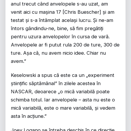
anul trecut când anvelopele s-au uzat, am
venit aici cu mașina 17 [Chris Buescher] și am
testat și s-a întâmplat același lucru. Și ne-am
întors gândindu-ne, bine, să fim pregătiți
pentru uzura anvelopelor în cursa de vară.
Anvelopele ar fi putut rula 200 de ture, 300 de
ture. Așa că, nu avem nicio idee. Chiar nu
avem.”
Keselowski a spus că este ca un „experiment
științific săptămânal” în zilele acestea în
NASCAR, deoarece „o mică variabilă poate
schimba totul. Iar anvelopele – asta nu este o
mică variabilă, este o mare variabilă, și vedem
asta în acțiune.”
Joey Logano se întreba deschis în ce direcție