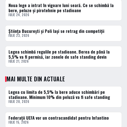
Noua lege a intrat în vigoare luni seară. Ce se schimbă la
1 · TOP
bere, peluze și pirotehnie pe stadioane
IULIE 24, 2026
Știința București și Poli Iași se retrag din competiții
2 · TOP
IULIE 23, 2026
Legea schimbă regulile pe stadioane. Berea de până la
3 · TOP
5,5% va fi permisă, iar zonele de safe standing devin
IULIE 21, 2026
MAI MULTE DIN ACTUALE
Legea cu limita de 5,5% la bere aduce schimbări pe
ACTUALE
stadioane. Minimum 10% din peluză va fi safe standing
IULIE 20, 2026
Federații UEFA vor un contracandidat pentru Infantino
ACTUALE
IULIE 15, 2026