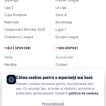
Superliga
Premier League
Liga 2
La Liga
Cupa României
Serie A
Națională
Bundesliga
Campionatul Mondial 2026
Ligue 1
Champions League
Europa League
ALTE SPORTURI
DOLCESPORT
Tenis
Scoruri live
Handbal
Contact
Baschet
Publicitate
Câteva cookies pentru o experiență mai bună
Formula 1
Termeni și condiții
Folosim cookies necesare pentru funcționarea site-
Fotbal intern
ului. Cu acordul tău, activăm și statistici anonime și
publicitate personalizată. Detalii în
politica de cookies
.
Fotbal extern
Personalizează