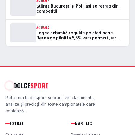
ACTUALE
Știința București și Poli Iași se retrag din
competiții
ACTUALE
Legea schimbă regulile pe stadioane.
Berea de până la 5,5% va fi permisă, iar
zonele de safe standing devin
DOLCE
SPORT
Platforma ta de sport: scoruri live, clasamente,
analize și predicții din toate campionatele care
contează.
FOTBAL
MARI LIGI