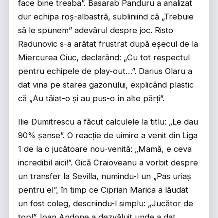
face bine treaba”. Basarab Panduru a analizat
dur echipa roș-albastră, subliniind că „Trebuie
să le spunem” adevărul despre joc. Risto
Radunovic s-a arătat frustrat după eșecul de la
Miercurea Ciuc, declarând: „Cu tot respectul
pentru echipele de play-out…”. Darius Olaru a
dat vina pe starea gazonului, explicând plastic
că „Au tăiat-o și au pus-o în alte părți”.
Ilie Dumitrescu a făcut calculele la titlu: „Le dau
90% șanse”. O reacție de uimire a venit din Liga
1 de la o jucătoare nou-venită: „Mamă, e ceva
incredibil aici!”. Gică Craioveanu a vorbit despre
un transfer la Sevilla, numindu-l un „Pas uriaș
pentru el”, în timp ce Ciprian Marica a lăudat
un fost coleg, descriindu-l simplu: „Jucător de
top!”. Ioan Andone a dezvăluit unde a dat