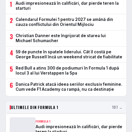
1
Audi impresionează în calificări, dar pierde teren la
starturi
2
Calendarul Formulei 1 pentru 2027 se amână din
cauza conflictului din Orientul Mijlociu
3
Christian Danner este îngrijorat de starea lui
Michael Schumacher
4
59 de puncte în spatele liderului. Cât îl costă pe
George Russell încă un weekend stricat de fiabilitate
5
Red Bull a atins 300 de podiumuri în Formula 1 după
locul 3 al lui Verstappen la Spa
6
Danica Patrick atacă ideea seriilor exclusiv feminine.
Cum vede F1 Academy ca rampă, nu ca destinație
ULTIMELE DIN FORMULA 1
TOT →
FORMULA 1
Audi impresionează în calificări, dar pierde
teren la starturi