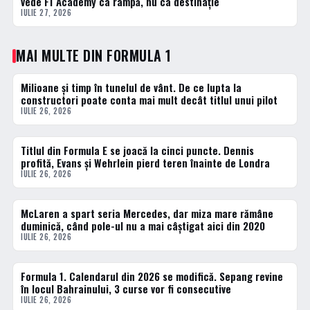
vede F1 Academy ca rampă, nu ca destinație
IULIE 27, 2026
MAI MULTE DIN FORMULA 1
Milioane și timp în tunelul de vânt. De ce lupta la
FORMULA 1
constructori poate conta mai mult decât titlul unui pilot
IULIE 26, 2026
Titlul din Formula E se joacă la cinci puncte. Dennis
FORMULA 1
profită, Evans și Wehrlein pierd teren înainte de Londra
IULIE 26, 2026
McLaren a spart seria Mercedes, dar miza mare rămâne
FORMULA 1
duminică, când pole-ul nu a mai câștigat aici din 2020
IULIE 26, 2026
Formula 1. Calendarul din 2026 se modifică. Sepang revine
FORMULA 1
în locul Bahrainului, 3 curse vor fi consecutive
IULIE 26, 2026