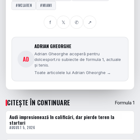
#MCLAREN
#MIAMI
f
𝕏
✆
↗
ADRIAN GHEORGHE
Adrian Gheorghe acoperă pentru
AD
dolcesport.ro subiecte de formula 1, actuale
și tenis.
Toate articolele lui Adrian Gheorghe →
CITEȘTE ÎN CONTINUARE
Formula 1
Audi impresionează în calificări, dar pierde teren la
FORMULA 1
starturi
AUGUST 5, 2026