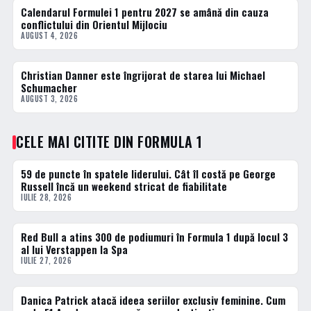
Calendarul Formulei 1 pentru 2027 se amână din cauza
FORMULA 1
conflictului din Orientul Mijlociu
AUGUST 4, 2026
Christian Danner este îngrijorat de starea lui Michael
FORMULA 1
Schumacher
AUGUST 3, 2026
CELE MAI CITITE DIN FORMULA 1
59 de puncte în spatele liderului. Cât îl costă pe George
1 · TOP
Russell încă un weekend stricat de fiabilitate
IULIE 28, 2026
Red Bull a atins 300 de podiumuri în Formula 1 după locul 3
2 · TOP
al lui Verstappen la Spa
IULIE 27, 2026
Danica Patrick atacă ideea seriilor exclusiv feminine. Cum
3 · TOP