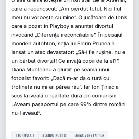
O altă dramă lovește un fost star de la Arsenal,
care a recunoscut: „Am pierdut totul. Nici fiul
meu nu vorbește cu mine”. O jucătoare de tenis
care a pozat în Playboy a anunțat divorțul
invocând „Diferențe ireconciliabile”. În peisajul
monden autohton, soția lui Florin Prunea a
lansat un atac devastator: „Să-i fie rușine, nu e
un bărbat divorțat! Ce învață copiii de la el?”.
Diana Munteanu a glumit pe seama unui
fotbalist favorit: „Dacă m-ar da o tură cu
trotineta nu mi-ar părea rău”. Iar Ion Țiriac a
scos la iveală o realitate dură din comunism:
„Aveam pașaportul pe care 99% dintre români
nu-l aveau!”.
#FORMULA 1
#LANDO NORRIS
#MAX VERSTAPPEN