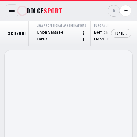
DOLCE
SPORT
☀
LIGA PROFESIONAL ARGENTINA
FINAL
EUROPA LEAGUE
FINAL
Union Santa Fe
Benfica
SCORURI
2
6
TOATE →
Lanus
Heart Of Midlothian
1
1