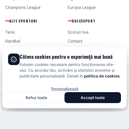
Champions League
Europa League
ALTE SPORTURI
DOLCESPORT
Tenis
Scoruri live
Handbal
Contact
Baschet
Publicitate
Câteva cookies pentru o experiență mai bună
Formula 1
Termeni și condiții
Folosim cookies necesare pentru funcționarea site-
Fotbal intern
ului. Cu acordul tău, activăm și statistici anonime și
publicitate personalizată. Detalii în
politica de cookies
.
Fotbal extern
Personalizează
Refuz toate
Accept toate
© 2026 DOLCESPORT. TOATE DREPTURILE REZERVATE.
Fotbal intern
Fotbal extern
Scoruri live
SCORURI, CLASAMENTE ȘI ANALIZE DIN TOATE COMPETIȚIILE