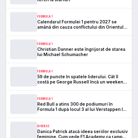
FORMULA 1
Calendarul Formulei 1 pentru 2027 se
amână din cauza conflictului din Orientul
Mijlociu
FORMULA 1
Christian Danner este îngrijorat de starea
lui Michael Schumacher
FORMULA 1
59 de puncte în spatele liderului. Cât îl
costă pe George Russell încă un weekend
stricat de fiabilitate
FORMULA 1
Red Bull a atins 300 de podiumuri în
Formula 1 după locul 3 al lui Verstappen la
Spa
DIVERSE
Danica Patrick atacă ideea seriilor exclusiv
feminine. Cum vede F1 Academy ca rampă,