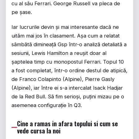
cu al său Ferrari. George Russell va pleca de
pe șase.
Iar lucrurile devin și mai interesante dacă ne
uităm mai jos în clasament. Așa cum a relatat
sâmbătă dimineață
Gsp
într-o analiză detaliată a
sesiunii, Lewis Hamilton a reușit doar al
șaptelea timp cu monopostul Ferrari. Topul 10
a fost completat, într-o ordine destul de atipică,
de Franco Colapinto (Alpine), Pierre Gasly
(Alpine), iar între ei s-a intercalat Isack Hadjar
de la Red Bull. Să fim serioși, puțini mizau pe o
asemenea configurație în Q3.
Cine a ramas in afara topului si cum se
vede cursa la noi