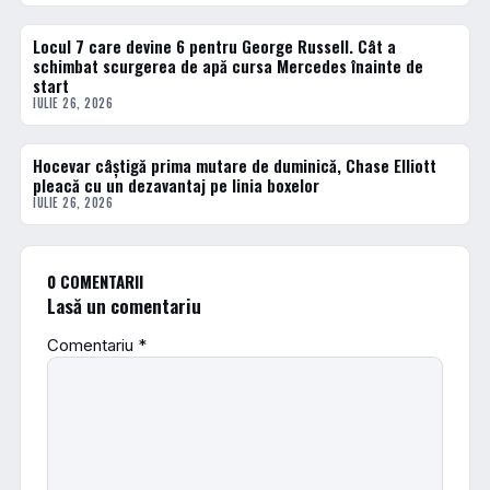
Locul 7 care devine 6 pentru George Russell. Cât a
FORMULA 1
schimbat scurgerea de apă cursa Mercedes înainte de
start
IULIE 26, 2026
Hocevar câștigă prima mutare de duminică, Chase Elliott
DIVERSE
pleacă cu un dezavantaj pe linia boxelor
IULIE 26, 2026
0 COMENTARII
Lasă un comentariu
Comentariu
*