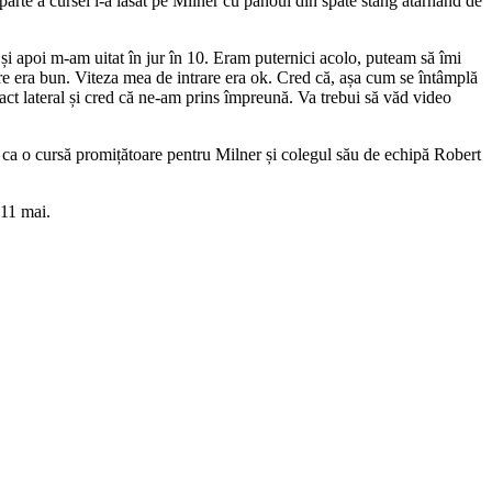
arte a cursei l-a lăsat pe Milner cu panoul din spate stâng atârnând de
și apoi m-am uitat în jur în 10. Eram puternici acolo, puteam să îmi
are era bun. Viteza mea de intrare era ok. Cred că, așa cum se întâmplă
tact lateral și cred că ne-am prins împreună. Va trebui să văd video
 ca o cursă promițătoare pentru Milner și colegul său de echipă Robert
-11 mai.