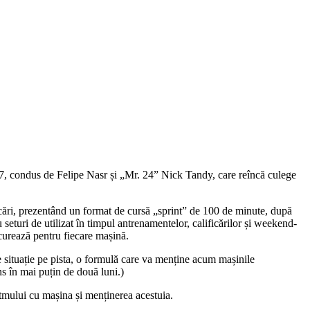
, condus de Felipe Nasr și „Mr. 24” Nick Tandy, care reîncă culege
, prezentând un format de cursă „sprint” de 100 de minute, după
eturi de utilizat în timpul antrenamentelor, calificărilor și weekend-
ncurează pentru fiecare mașină.
e situație pe pista, o formulă care va menține acum mașinile
ns în mai puțin de două luni.)
itmului cu mașina și menținerea acestuia.