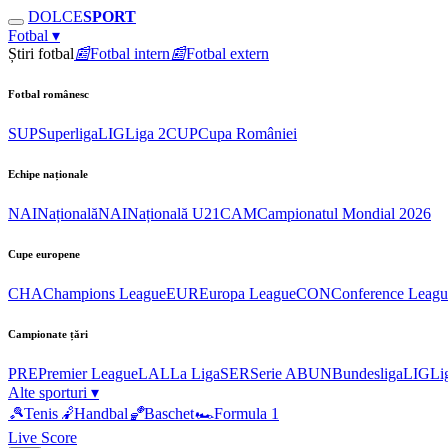
DOLCE
SPORT
Fotbal
▾
Știri fotbal
📰
Fotbal intern
📰
Fotbal extern
Fotbal românesc
SUP
Superliga
LIG
Liga 2
CUP
Cupa României
Echipe naționale
NAI
Națională
NAI
Națională U21
CAM
Campionatul Mondial 2026
Cupe europene
CHA
Champions League
EUR
Europa League
CON
Conference Leagu
Campionate țări
PRE
Premier League
LAL
La Liga
SER
Serie A
BUN
Bundesliga
LIG
Li
Alte sporturi
▾
🎾
Tenis
🤾
Handbal
🏀
Baschet
🏎
Formula 1
Live Score