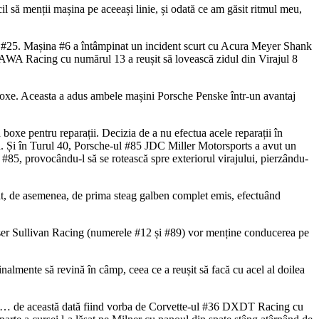
il să menții mașina pe aceeași linie, și odată ce am găsit ritmul meu,
ă #25. Mașina #6 a întâmpinat un incident scurt cu Acura Meyer Shank
l AWA Racing cu numărul 13 a reușit să lovească zidul din Virajul 8
 boxe. Aceasta a adus ambele mașini Porsche Penske într-un avantaj
boxe pentru reparații. Decizia de a nu efectua acele reparații în
ă. Și în Turul 40, Porsche-ul #85 JDC Miller Motorsports a avut un
 #85, provocându-l să se rotească spre exteriorul virajului, pierzându-
, de asemenea, de prima steag galben complet emis, efectuând
ser Sullivan Racing (numerele #12 și #89) vor menține conducerea pe
nalmente să revină în câmp, ceea ce a reușit să facă cu acel al doilea
BMW… de această dată fiind vorba de Corvette-ul #36 DXDT Racing cu