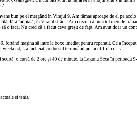
ck Gallagher. Un contact scurt la intrarea în virajul strâns în ultima p
să.
n avans bun pe el mergând în Virajul 9. Am rămas aproape de el pe acolo 
icilă, fără îndoială, în Virajul strâns. Am crezut că punctul meu de frân
ie să o facă. Nu cred că a făcut ceva greșit de fapt. Am avut doar un con
 forțând mașina să intre la boxe imediat pentru reparații. Ce a început
st weekend, s-a încheiat cu duo-ul terminând pe locul 15 în clasă.
curtă, o cursă de 2 ore și 40 de minute, la Laguna Seca în perioada 9
ctuale și tenis.