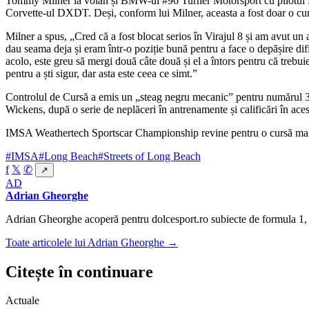
Tommy Milner la volan și BMW-ul #96 Turner Motorsport cu pilotul Patri
Corvette-ul DXDT. Deși, conform lui Milner, aceasta a fost doar o cur
Milner a spus, „Cred că a fost blocat serios în Virajul 8 și am avut u
dau seama deja și eram într-o poziție bună pentru a face o depășire dif
acolo, este greu să mergi două câte două și el a întors pentru că trebu
pentru a ști sigur, dar asta este ceea ce simt.”
Controlul de Cursă a emis un „steag negru mecanic” pentru numărul 36,
Wickens, după o serie de neplăceri în antrenamente și calificări în ace
IMSA Weathertech Sportscar Championship revine pentru o cursă mai s
#IMSA
#Long Beach
#Streets of Long Beach
f
𝕏
✆
↗
AD
Adrian Gheorghe
Adrian Gheorghe acoperă pentru dolcesport.ro subiecte de formula 1, a
Toate articolele lui Adrian Gheorghe →
Citește în continuare
Actuale