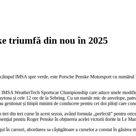
ke triumfă din nou în 2025
 câmpul IMSA spre verde, este Porsche Penske Motorsport cu numărul 7
IMSA WeatherTech Sportscar Championship care aduce unele modificări
aytona și cele 12 ore de la Sebring. Cu un număr mic de anvelope, patru s
s-au gestionat și timpii minimi de conducere pentru cei doi piloți care co
trei din trei curse în acest sezon, având formula „perfectă” pentru oric
esențial pentru Roger Penske în obținerea acelei victorii dorite la Le Ma
ul în carouri, abordarea sa câștigătoare a curselor a constat în găsirea r