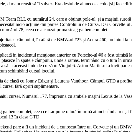
 dar am reușit să îl salvez. Era destul de alunecos acolo [și] face dific
M Team RLL cu numărul 24, care a obținut pole-ul, și a mașinii suror
necesitat nicio acțiune din partea Controlului de Cursă. Dar Corvette-u
 numărul 78, ceea ce a cauzat prima steag galben complet.
majoritatea câmpului, în afară de BMW-ul #25 și Acura #60, au intrat la
obstacol.
icată în incidentul menționat anterior cu Porsche-ul #6 a fost trimisă la 
e plaseze în spatele câmpului, unde a rămas, terminând cu o tură în urm
să ia aceeași linie de cursă în Virajul 6. Aston Martin-ul a lovit partea
recum schimbând cursul jocului.
 de clasă cu Jonny Edgar și Laurens Vanthoor. Câmpul GTD a profitat
 cursei fără opriri suplimentare.
finalul cursei. Numărul 177, împreună cu ambele mașini Lexus de la Vas
g galben complet, ceea ce l-ar pune o tură în urmă atunci când a reușit fi
 locul 13 în clasa GTD.
 weekend pare a fi un incident deja cunoscut între un Corvette și un 