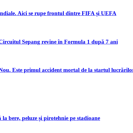
ndiale. Aici se rupe frontul dintre FIFA și UEFA
Circuitul Sepang revine în Formula 1 după 7 ani
u. Este primul accident mortal de la startul lucrărilo
 la bere, peluze și pirotehnie pe stadioane