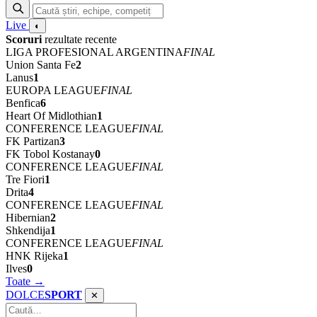
Live
◐
Scoruri
rezultate recente
LIGA PROFESIONAL ARGENTINA
FINAL
Union Santa Fe
2
Lanus
1
EUROPA LEAGUE
FINAL
Benfica
6
Heart Of Midlothian
1
CONFERENCE LEAGUE
FINAL
FK Partizan
3
FK Tobol Kostanay
0
CONFERENCE LEAGUE
FINAL
Tre Fiori
1
Drita
4
CONFERENCE LEAGUE
FINAL
Hibernian
2
Shkendija
1
CONFERENCE LEAGUE
FINAL
HNK Rijeka
1
Ilves
0
Toate →
DOLCE
SPORT
✕