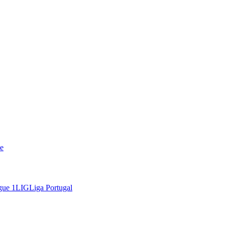
e
gue 1
LIG
Liga Portugal