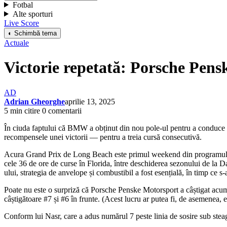
Fotbal
Alte sporturi
Live Score
◐ Schimbă tema
Actuale
Victorie repetată: Porsche Pens
AD
Adrian Gheorghe
aprilie 13, 2025
5 min citire
0 comentarii
În ciuda faptului că BMW a obținut din nou pole-ul pentru a conduce
recompensele unei victorii — pentru a treia cursă consecutivă.
Acura Grand Prix de Long Beach este primul weekend din programul 
cele 36 de ore de curse în Florida, între deschiderea sezonului de la D
ului, strategia de anvelope și combustibil a fost esențială, în timp ce 
Poate nu este o surpriză că Porsche Penske Motorsport a câștigat acum 
câștigătoare #7 și #6 în frunte. (Acest lucru ar putea fi, de asemenea, 
Conform lui Nasr, care a adus numărul 7 peste linia de sosire sub steag