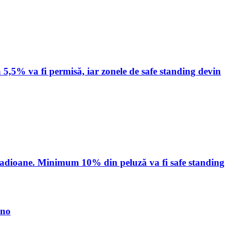
 5,5% va fi permisă, iar zonele de safe standing devin
stadioane. Minimum 10% din peluză va fi safe standing
ino