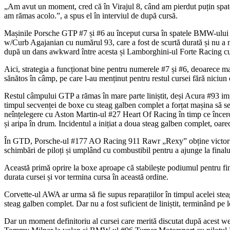
„Am avut un moment, cred că în Virajul 8, când am pierdut puțin spatele,
am rămas acolo.”, a spus el în interviul de după cursă.
Mașinile Porsche GTP #7 și #6 au început cursa în spatele BMW-ului 
w/Curb Agajanian cu numărul 93, care a fost de scurtă durată și nu a 
după un dans awkward între acesta și Lamborghini-ul Forte Racing cu
Aici, strategia a funcționat bine pentru numerele #7 și #6, deoarece 
sănătos în câmp, pe care l-au menținut pentru restul cursei fără niciun 
Restul câmpului GTP a rămas în mare parte liniștit, deși Acura #93 impl
timpul secvenței de boxe cu steag galben complet a forțat mașina să s
neînțelegere cu Aston Martin-ul #27 Heart Of Racing în timp ce încerca 
și aripa în drum. Incidentul a inițiat a doua steag galben complet, oa
În GTD, Porsche-ul #177 AO Racing 911 Rawr „Rexy” obține victoria
schimbări de piloți și umplând cu combustibil pentru a ajunge la finalul
Această primă oprire la boxe aproape că stabilește podiumul pentru 
durata cursei și vor termina cursa în această ordine.
Corvette-ul AWA ar urma să fie supus reparațiilor în timpul acelei stea
steag galben complet. Dar nu a fost suficient de liniștit, terminând pe
Dar un moment definitoriu al cursei care merită discutat după acest