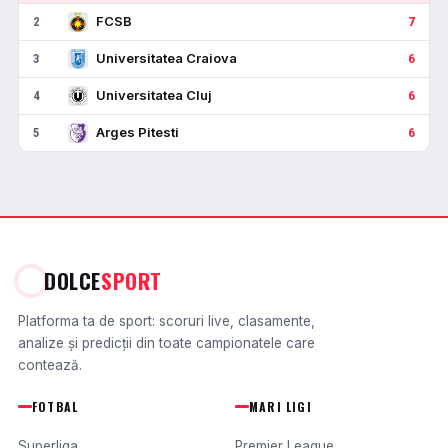
FCSB
2
7
Universitatea Craiova
3
6
Universitatea Cluj
4
6
Arges Pitesti
5
6
DOLCE
SPORT
Platforma ta de sport: scoruri live, clasamente,
analize și predicții din toate campionatele care
contează.
FOTBAL
MARI LIGI
Superliga
Premier League