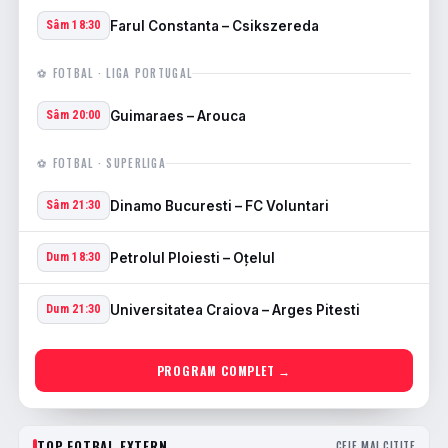
Farul Constanta – Csikszereda
Sâm 18:30
⚽ FOTBAL · LIGA PORTUGAL
Guimaraes – Arouca
Sâm 20:00
⚽ FOTBAL · SUPERLIGA
Dinamo Bucuresti – FC Voluntari
Sâm 21:30
Petrolul Ploiesti – Oţelul
Dum 18:30
Universitatea Craiova – Arges Pitesti
Dum 21:30
PROGRAM COMPLET →
TOP FOTBAL EXTERN
CELE MAI CITITE