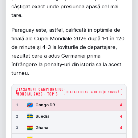
câștigat exact unde presiunea apasă cel mai
tare.
Paraguay este, astfel, calificată în optimile de
finală ale Cupei Mondiale 2026 după 1-1 în 120
de minute și 4-3 la loviturile de departajare,
rezultat care a adus Germaniei prima
înfrângere la penalty-uri din istoria sa la acest
turneu.
CLASAMENT CAMPIONATUL
⚙ APARE DOAR LA DETECȚIE SIGURĂ
MONDIAL 2026 · TOP 5
Congo DR
1
4
Suedia
2
4
Ghana
3
4