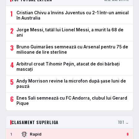
1
Cristian Chivu a învins Juventus cu 2-1 într-un amical
în Australia
2
Jorge Messi, tatăl lui Lionel Messi, a murit la 68 de
ani
3
Bruno Guimarães semnează cu Arsenal pentru 75 de
milioane de lire sterline
4
Arbitrul croat Tihomir Pejin, atacat de doi bărbați
mascați
5
Andy Morrison revine la microfon după șase luni de
pauză
6
Enes Sali semnează cu FC Andorra, clubul lui Gerard
Pique
CLASAMENT SUPERLIGA
TOT →
Rapid
1
8