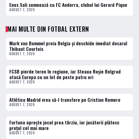
Enes Sali semnează cu FC Andorra, clubul lui Gerard Pique
3 · TOP
AUGUST 7, 2026
MAI MULTE DIN FOTBAL EXTERN
Mark van Bommel preia Belgia și deschide imediat dosarul
FOTBAL EXTERN
Thibaut Courtois
AUGUST 7, 2026
FCSB pierde teren în regiune, iar Steaua Roșie Belgrad
FOTBAL EXTERN
atacă Europa cu un lot de peste patru ori
AUGUST 7, 2026
Atlético Madrid vrea să-l transfere pe Cristian Romero
FOTBAL EXTERN
AUGUST 7, 2026
Furtuna oprește jocul prea târziu, iar jucătorii plătesc
FOTBAL EXTERN
prețul cel mai mare
AUGUST 7, 2026