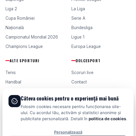
Liga 2
La Liga
Cupa României
Serie A
Națională
Bundesliga
Campionatul Mondial 2026
Ligue 1
Champions League
Europa League
ALTE SPORTURI
DOLCESPORT
Tenis
Scoruri live
Handbal
Contact
Baschet
Publicitate
Câteva cookies pentru o experiență mai bună
Formula 1
Termeni și condiții
Folosim cookies necesare pentru funcționarea site-
Fotbal intern
ului. Cu acordul tău, activăm și statistici anonime și
publicitate personalizată. Detalii în
politica de cookies
.
Fotbal extern
Personalizează