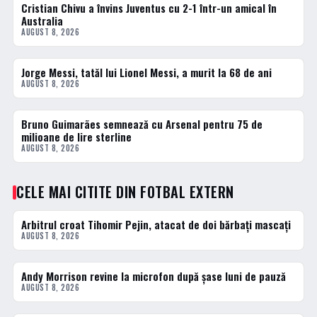
Cristian Chivu a învins Juventus cu 2-1 într-un amical în
FOTBAL EXTERN
Australia
AUGUST 8, 2026
Jorge Messi, tatăl lui Lionel Messi, a murit la 68 de ani
FOTBAL EXTERN
AUGUST 8, 2026
Bruno Guimarães semnează cu Arsenal pentru 75 de
FOTBAL EXTERN
milioane de lire sterline
AUGUST 8, 2026
CELE MAI CITITE DIN FOTBAL EXTERN
Arbitrul croat Tihomir Pejin, atacat de doi bărbați mascați
1 · TOP
AUGUST 8, 2026
Andy Morrison revine la microfon după șase luni de pauză
2 · TOP
AUGUST 8, 2026