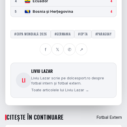
Ecuador
4
4
Bosnia și Herțegovina
5
4
#CUPA MONDIALĂ 2026
#GERMANIA
#OPTA
#PARAGUAY
f
𝕏
✆
↗
LIVIU LAZAR
Liviu Lazar scrie pe dolcesport.ro despre
LI
fotbal intern și fotbal extern.
Toate articolele lui Liviu Lazar →
CITEȘTE ÎN CONTINUARE
Fotbal Extern