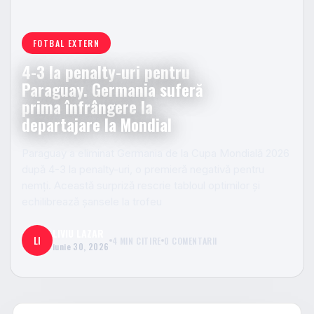
FOTBAL EXTERN
4-3 la penalty-uri pentru
Paraguay. Germania suferă
prima înfrângere la
departajare la Mondial
Paraguay a eliminat Germania de la Cupa Mondială 2026
după 4-3 la penalty-uri, o premieră negativă pentru
nemți. Această surpriză rescrie tabloul optimilor și
echilibrează șansele la trofeu
LIVIU LAZAR
LI
4 MIN CITIRE
0 COMENTARII
iunie 30, 2026