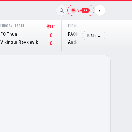
LIVE
◐
22
EUROPA LEAGUE
EUROPA LEAGUE
14'
30'
FC Thun
PAOK
0
0
TOATE →
Vikingur Reykjavik
Anderlecht
0
1