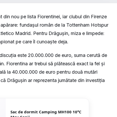
 din nou pe lista Fiorentinei, iar clubul din Firenze
în apărare: fundașul român de la Tottenham Hotspur
 Atletico Madrid. Pentru Drăgușin, miza e limpede:
ampionat pe care îl cunoaște deja.
 discuția este 20.000.000 de euro, suma cerută de
ân.
Fiorentina ar trebui să plătească exact la fel și
tală la 40.000.000 de euro pentru două mutări
 că Drăgușin ar reprezenta jumătate din investiția
Sac de dormit Camping MH100 10°C
Mov Copii