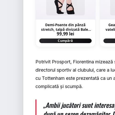
Demi-Poante din pânză
Gea
stretch, talpă divizată Balet
vatel
99,99 lei
Negru
Cumpără
Potrivit
Prosport
, Fiorentina mizează ș
directorul sportiv al clubului, care a l
cu Tottenham este prezentată ca un ava
complicată și scumpă.
„Ambii jucători sunt interesaț
după un sezon dezamăgitor. D