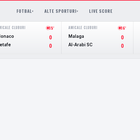
FOTBAL
ALTE SPORTURI
LIVE SCORE
▾
▾
MICALE CLUBURI
AMICALE CLUBURI
15'
16'
onaco
Malaga
0
0
etafe
Al-Arabi SC
0
0