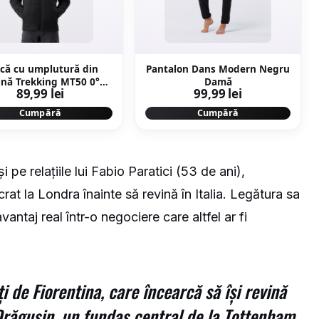
că cu umplutură din
Pantalon Dans Modern Negru
ină Trekking MT50 0°C
Damă
89,99 lei
99,99 lei
Negru Bărbați
Cumpără
Cumpără
i pe relațiile lui Fabio Paratici (53 de ani),
ucrat la Londra înainte să revină în Italia. Legătura sa
ntaj real într-o negociere care altfel ar fi
i de Fiorentina, care încearcă să își revină
răgușin, un fundaș central de la Tottenham,