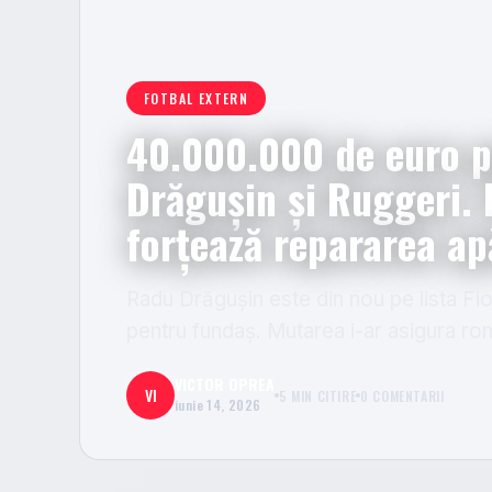
FOTBAL EXTERN
40.000.000 de euro p
Drăgușin și Ruggeri. 
forțează repararea ap
Radu Drăgușin este din nou pe lista Fi
pentru fundaș. Mutarea i-ar asigura româ
VICTOR OPREA
VI
5 MIN CITIRE
0 COMENTARII
iunie 14, 2026