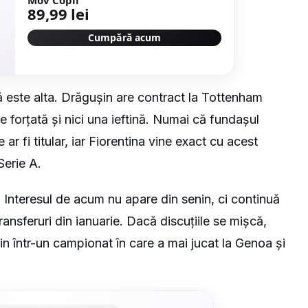
89,99 lei
Cumpără acum
 este alta. Drăgușin are contract la Tottenham
e forțată și nici una ieftină. Numai că fundașul
ar fi titular, iar Fiorentina vine exact cu acest
Serie A.
nă. Interesul de acum nu apare din senin, ci continuă
ansferuri din ianuarie. Dacă discuțiile se mișcă,
n într-un campionat în care a mai jucat la Genoa și