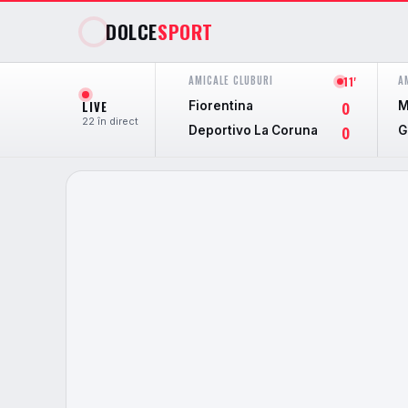
DOLCE
SPORT
AMICALE CLUBURI
A
11'
LIVE
Fiorentina
M
0
22 în direct
Deportivo La Coruna
G
0