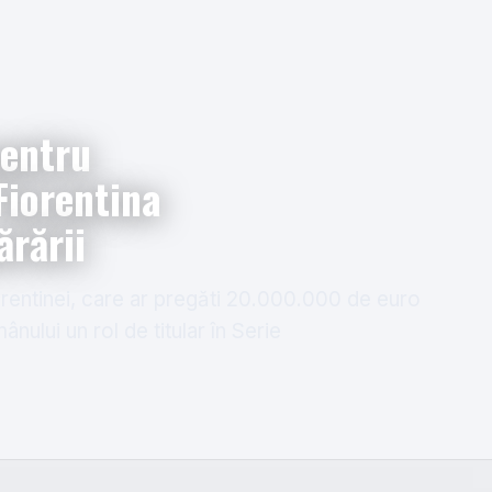
entru
Fiorentina
ărării
orentinei, care ar pregăti 20.000.000 de euro
nului un rol de titular în Serie