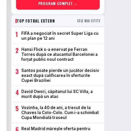
PROGRAM COMPLET →
TOP FOTBAL EXTERN
CELE MAI CITITE
1
FIFA a negociat în secret Super Liga cu
un plan pe 12 ani
2
Hansi Flick s-a enervat pe Ferran
Torres după ce atacantul Barcelonei a
forțat public noul contract
3
Santos poate pierde un jucător decisiv
exact după calificarea în sferturile
Cupei Braziliei
4
David Owori, căpitanul lui SC Villa, a
murit după un atac
5
Vozinha, la 40 de ani, a trecut de la
Chaves la Colo-Colo. Cum i-a schimbat
Cupa Mondială traseul
6
Real Madrid mărește oferta pentru