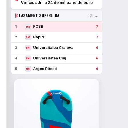
Vinicius Jr. la 24 de milioane de euro
CLASAMENT SUPERLIGA
TOT →
FCSB
1
7
FCS
Rapid
2
7
RAP
Universitatea Craiova
3
6
UNI
Universitatea Cluj
4
6
UNI
Arges Pitesti
5
6
ARG