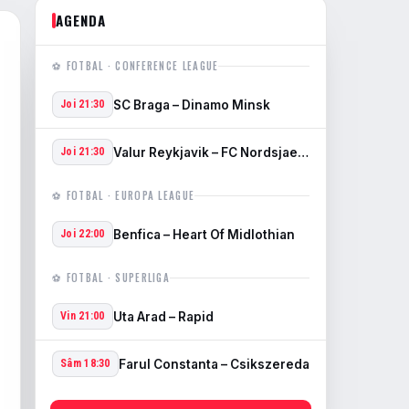
AGENDA
⚽ FOTBAL · CONFERENCE LEAGUE
SC Braga – Dinamo Minsk
Joi 21:30
Valur Reykjavik – FC Nordsjaelland
Joi 21:30
⚽ FOTBAL · EUROPA LEAGUE
Benfica – Heart Of Midlothian
Joi 22:00
⚽ FOTBAL · SUPERLIGA
Uta Arad – Rapid
Vin 21:00
Farul Constanta – Csikszereda
Sâm 18:30