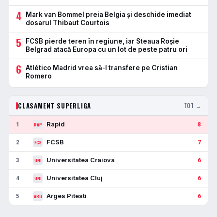
4
Mark van Bommel preia Belgia și deschide imediat
dosarul Thibaut Courtois
5
FCSB pierde teren în regiune, iar Steaua Roșie
Belgrad atacă Europa cu un lot de peste patru ori
6
Atlético Madrid vrea să-l transfere pe Cristian
Romero
CLASAMENT SUPERLIGA
TOT →
Rapid
1
8
RAP
FCSB
2
7
FCS
Universitatea Craiova
3
6
UNI
Universitatea Cluj
4
6
UNI
Arges Pitesti
5
6
ARG