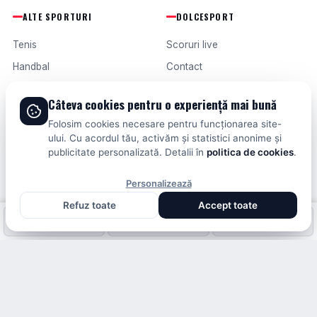
ALTE SPORTURI
DOLCESPORT
Tenis
Scoruri live
Handbal
Contact
Baschet
Publicitate
Câteva cookies pentru o experiență mai bună
Formula 1
Termeni și condiții
Folosim cookies necesare pentru funcționarea site-
Fotbal intern
ului. Cu acordul tău, activăm și statistici anonime și
publicitate personalizată. Detalii în
politica de cookies
.
Fotbal extern
Personalizează
Refuz toate
Accept toate
© 2026 DOLCESPORT. TOATE DREPTURILE REZERVATE.
Fotbal intern
Fotbal extern
Scoruri live
SCORURI, CLASAMENTE ȘI ANALIZE DIN TOATE COMPETIȚIILE