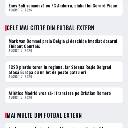
Enes Sali semnează cu FC Andorra, clubul lui Gerard Pique
FOTBAL EXTERN
AUGUST 7, 2026
CELE MAI CITITE DIN FOTBAL EXTERN
Mark van Bommel preia Belgia și deschide imediat dosarul
1 · TOP
Thibaut Courtois
AUGUST 7, 2026
FCSB pierde teren în regiune, iar Steaua Roșie Belgrad
2 · TOP
atacă Europa cu un lot de peste patru ori
AUGUST 7, 2026
Atlético Madrid vrea să-l transfere pe Cristian Romero
3 · TOP
AUGUST 7, 2026
MAI MULTE DIN FOTBAL EXTERN
FOTBAL EXTERN