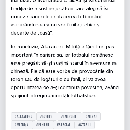
mai ușor. Universitatea Craiova își va continua
tradiția de a susține jucătorii care aleg să își
urmeze carierele în afacerea fotbalistică,
asigurându-se că nu vor fi uitați, chiar și
departe de „casă”.
În concluzie, Alexandru Mitriță a făcut un pas
important în cariera sa, iar fotbalul românesc
este pregătit să-și susțină starul în aventura sa
chineză. Fie că este vorba de provocările din
teren sau de legăturile cu fanii, el va avea
oportunitatea de a-și continua povestea, având
sprijinul întregii comunități fotbalistice.
#ALEXANDRU
#ECHIPEI
#EMERGENT
#MESAJ
#MITRIŢĂ
#PENTRU
#SPECIAL
#STARUL