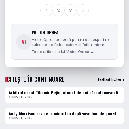
f
𝕏
✆
↗
VICTOR OPREA
Victor Oprea acoperă pentru dolcesport.ro
VI
subiecte de fotbal extern și fotbal intern.
Toate articolele lui Victor Oprea →
CITEȘTE ÎN CONTINUARE
Fotbal Extern
Arbitrul croat Tihomir Pejin, atacat de doi bărbați mascați
FOTBAL EXTERN
AUGUST 8, 2026
Andy Morrison revine la microfon după șase luni de pauză
FOTBAL EXTERN
AUGUST 8, 2026