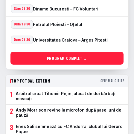
Dinamo Bucuresti – FC Voluntari
Sâm 21:30
Petrolul Ploiesti – Oţelul
Dum 18:30
Universitatea Craiova – Arges Pitesti
Dum 21:30
PROGRAM COMPLET →
TOP FOTBAL EXTERN
CELE MAI CITITE
1
Arbitrul croat Tihomir Pejin, atacat de doi bărbați
mascați
2
Andy Morrison revine la microfon după șase luni de
pauză
3
Enes Sali semnează cu FC Andorra, clubul lui Gerard
Pique