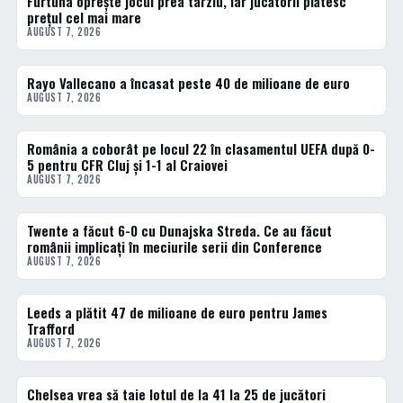
Furtuna oprește jocul prea târziu, iar jucătorii plătesc
prețul cel mai mare
AUGUST 7, 2026
Rayo Vallecano a încasat peste 40 de milioane de euro
FOTBAL EXTERN
AUGUST 7, 2026
România a coborât pe locul 22 în clasamentul UEFA după 0-
FOTBAL EXTERN
5 pentru CFR Cluj și 1-1 al Craiovei
AUGUST 7, 2026
Twente a făcut 6-0 cu Dunajska Streda. Ce au făcut
FOTBAL EXTERN
românii implicați în meciurile serii din Conference
AUGUST 7, 2026
Leeds a plătit 47 de milioane de euro pentru James
FOTBAL EXTERN
Trafford
AUGUST 7, 2026
Chelsea vrea să taie lotul de la 41 la 25 de jucători
FOTBAL EXTERN