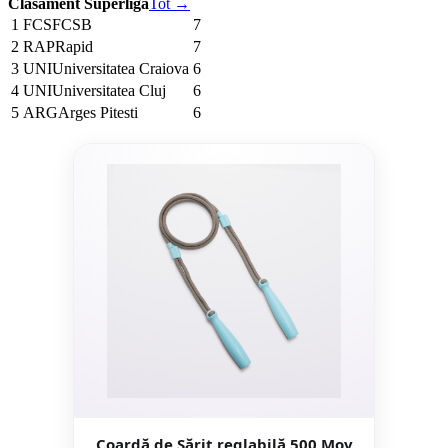
Clasament Superliga
Tot →
1
FCS
FCSB
7
2
RAP
Rapid
7
3
UNI
Universitatea Craiova
6
4
UNI
Universitatea Cluj
6
5
ARG
Arges Pitesti
6
Coardă de Sărit reglabilă 500 Mov