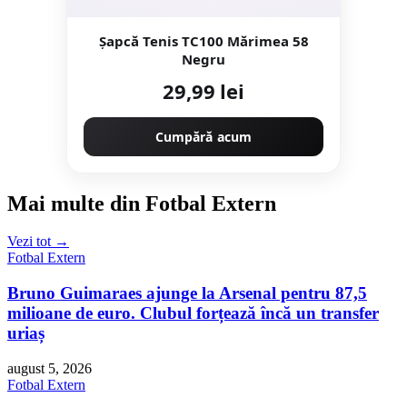
Șapcă Tenis TC100 Mărimea 58
Negru
29,99 lei
Cumpără acum
Mai multe din Fotbal Extern
Vezi tot →
Fotbal Extern
Bruno Guimaraes ajunge la Arsenal pentru 87,5
milioane de euro. Clubul forțează încă un transfer
uriaș
august 5, 2026
Fotbal Extern