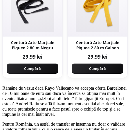
Centură Arte Marțiale
Centură Arte Marțiale
Piquee 2.80 m Negru
Piquee 2.80 m Galben
29,99 lei
29,99 lei
Cumpără
Cumpără
Rămâne de văzut dacă Rayo Vallecano va accepta oferta Barcelonei
de 10 milioane de euro sau dacă va încerca să obțină mai mult în
eventualitatea unui „război al ofertelor” între giganții Europei. Cert
este că Andrei Rațiu se află într-un moment esențial al carierei sale,
cu toate premisele pentru a face pasul spre o echipă de top și a se
impune la cel mai înalt nivel.
Pentru România, un astfel de transfer ar însemna nu doar o validare
a valorii fotbalistului, ci și o șansă de a avea un titular în echipa