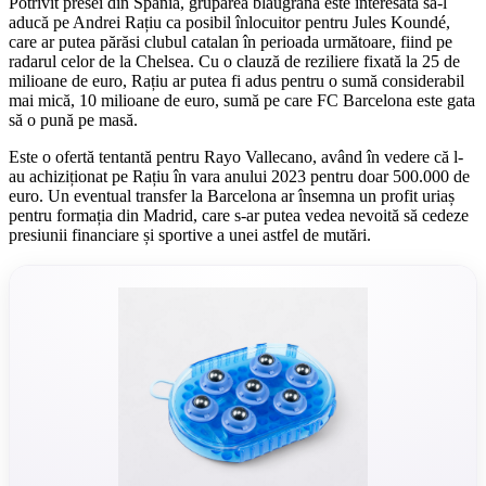
Potrivit presei din Spania, gruparea blaugrana este interesată să-l
aducă pe Andrei Rațiu ca posibil înlocuitor pentru Jules Koundé,
care ar putea părăsi clubul catalan în perioada următoare, fiind pe
radarul celor de la Chelsea. Cu o clauză de reziliere fixată la 25 de
milioane de euro, Rațiu ar putea fi adus pentru o sumă considerabil
mai mică, 10 milioane de euro, sumă pe care FC Barcelona este gata
să o pună pe masă.
Este o ofertă tentantă pentru Rayo Vallecano, având în vedere că l-
au achiziționat pe Rațiu în vara anului 2023 pentru doar 500.000 de
euro. Un eventual transfer la Barcelona ar însemna un profit uriaș
pentru formația din Madrid, care s-ar putea vedea nevoită să cedeze
presiunii financiare și sportive a unei astfel de mutări.