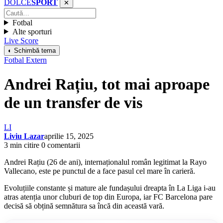
DOLCE
SPORT
✕
Fotbal
Alte sporturi
Live Score
◐ Schimbă tema
Fotbal Extern
Andrei Rațiu, tot mai aproape
de un transfer de vis
LI
Liviu Lazar
aprilie 15, 2025
3 min citire
0 comentarii
Andrei Rațiu (26 de ani), internaționalul român legitimat la Rayo
Vallecano, este pe punctul de a face pasul cel mare în carieră.
Evoluțiile constante și mature ale fundașului dreapta în La Liga i-au
atras atenția unor cluburi de top din Europa, iar FC Barcelona pare
decisă să obțină semnătura sa încă din această vară.