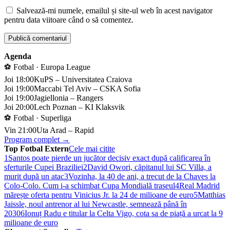
Salvează-mi numele, emailul și site-ul web în acest navigator
pentru data viitoare când o să comentez.
Agenda
⚽ Fotbal · Europa League
Joi 18:00
KuPS – Universitatea Craiova
Joi 19:00
Maccabi Tel Aviv – CSKA Sofia
Joi 19:00
Jagiellonia – Rangers
Joi 20:00
Lech Poznan – KI Klaksvik
⚽ Fotbal · Superliga
Vin 21:00
Uta Arad – Rapid
Program complet →
Top Fotbal Extern
Cele mai citite
1
Santos poate pierde un jucător decisiv exact după calificarea în
sferturile Cupei Braziliei
2
David Owori, căpitanul lui SC Villa, a
murit după un atac
3
Vozinha, la 40 de ani, a trecut de la Chaves la
Colo-Colo. Cum i-a schimbat Cupa Mondială traseul
4
Real Madrid
mărește oferta pentru Vinicius Jr. la 24 de milioane de euro
5
Matthias
Jaissle, noul antrenor al lui Newcastle, semnează până în
2030
6
Ionuț Radu e titular la Celta Vigo, cota sa de piață a urcat la 9
milioane de euro