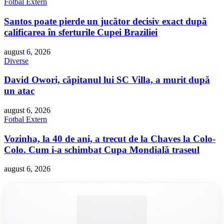
Fotbal Extern
Santos poate pierde un jucător decisiv exact după
calificarea în sferturile Cupei Braziliei
august 6, 2026
Diverse
David Owori, căpitanul lui SC Villa, a murit după
un atac
august 6, 2026
Fotbal Extern
Vozinha, la 40 de ani, a trecut de la Chaves la Colo-
Colo. Cum i-a schimbat Cupa Mondială traseul
august 6, 2026