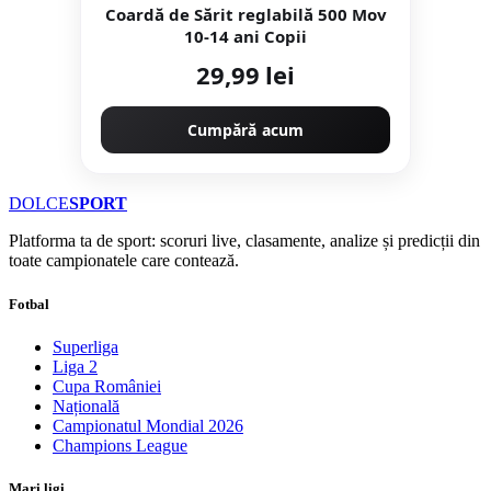
Coardă de Sărit reglabilă 500 Mov
10-14 ani Copii
29,99 lei
Cumpără acum
DOLCE
SPORT
Platforma ta de sport: scoruri live, clasamente, analize și predicții din
toate campionatele care contează.
Fotbal
Superliga
Liga 2
Cupa României
Națională
Campionatul Mondial 2026
Champions League
Mari ligi