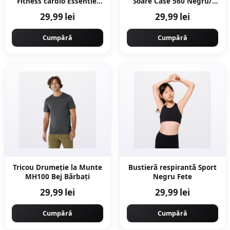
Fitness cardio Essentiel
Soare Case 560 Negru/
Gri Bărbați
Verde Copii
29,99 lei
29,99 lei
Cumpără
Cumpără
Tricou Drumeție la Munte
Bustieră respirantă Sport
MH100 Bej Bărbați
Negru Fete
29,99 lei
29,99 lei
Cumpără
Cumpără