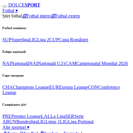
DOLCE
SPORT
Fotbal
▾
Știri fotbal
📰
Fotbal intern
📰
Fotbal extern
Fotbal românesc
SUP
Superliga
LIG
Liga 2
CUP
Cupa României
Echipe naționale
NAI
Națională
NAI
Națională U21
CAM
Campionatul Mondial 2026
Cupe europene
CHA
Champions League
EUR
Europa League
CON
Conference
League
Campionate țări
PRE
Premier League
LAL
La Liga
SER
Serie
A
BUN
Bundesliga
LIG
Ligue 1
LIG
Liga Portugal
Alte sporturi
▾