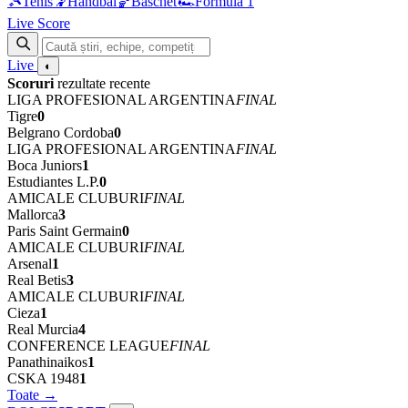
🎾
Tenis
🤾
Handbal
🏀
Baschet
🏎
Formula 1
Live Score
Live
◐
Scoruri
rezultate recente
LIGA PROFESIONAL ARGENTINA
FINAL
Tigre
0
Belgrano Cordoba
0
LIGA PROFESIONAL ARGENTINA
FINAL
Boca Juniors
1
Estudiantes L.P.
0
AMICALE CLUBURI
FINAL
Mallorca
3
Paris Saint Germain
0
AMICALE CLUBURI
FINAL
Arsenal
1
Real Betis
3
AMICALE CLUBURI
FINAL
Cieza
1
Real Murcia
4
CONFERENCE LEAGUE
FINAL
Panathinaikos
1
CSKA 1948
1
Toate →