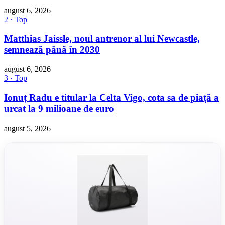
august 6, 2026
2 · Top
Matthias Jaissle, noul antrenor al lui Newcastle,
semnează până în 2030
august 6, 2026
3 · Top
Ionuț Radu e titular la Celta Vigo, cota sa de piață a
urcat la 9 milioane de euro
august 5, 2026