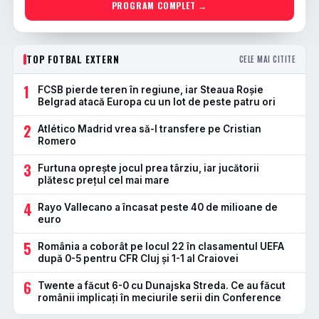
PROGRAM COMPLET →
TOP FOTBAL EXTERN
CELE MAI CITITE
1
FCSB pierde teren în regiune, iar Steaua Roșie
Belgrad atacă Europa cu un lot de peste patru ori
2
Atlético Madrid vrea să-l transfere pe Cristian
Romero
3
Furtuna oprește jocul prea târziu, iar jucătorii
plătesc prețul cel mai mare
4
Rayo Vallecano a încasat peste 40 de milioane de
euro
5
România a coborât pe locul 22 în clasamentul UEFA
după 0-5 pentru CFR Cluj și 1-1 al Craiovei
6
Twente a făcut 6-0 cu Dunajska Streda. Ce au făcut
românii implicați în meciurile serii din Conference