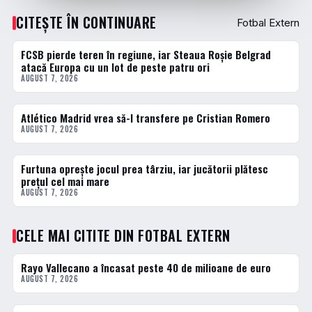
CITEȘTE ÎN CONTINUARE
Fotbal Extern
FCSB pierde teren în regiune, iar Steaua Roșie Belgrad
FOTBAL EXTERN
atacă Europa cu un lot de peste patru ori
AUGUST 7, 2026
Atlético Madrid vrea să-l transfere pe Cristian Romero
FOTBAL EXTERN
AUGUST 7, 2026
Furtuna oprește jocul prea târziu, iar jucătorii plătesc
FOTBAL EXTERN
prețul cel mai mare
AUGUST 7, 2026
CELE MAI CITITE DIN FOTBAL EXTERN
Rayo Vallecano a încasat peste 40 de milioane de euro
1 · TOP
AUGUST 7, 2026