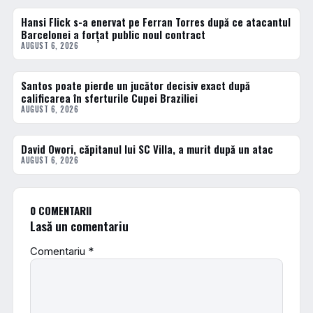
Hansi Flick s-a enervat pe Ferran Torres după ce atacantul
FOTBAL EXTERN
Barcelonei a forțat public noul contract
AUGUST 6, 2026
Santos poate pierde un jucător decisiv exact după
FOTBAL EXTERN
calificarea în sferturile Cupei Braziliei
AUGUST 6, 2026
David Owori, căpitanul lui SC Villa, a murit după un atac
DIVERSE
AUGUST 6, 2026
0 COMENTARII
Lasă un comentariu
Comentariu
*