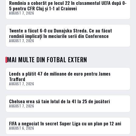
România a coborât pe locul 22 în clasamentul UEFA după 0-
2 · TOP
5 pentru CFR Cluj și 1-1 al Craiovei
AUGUST 7, 2026
Twente a făcut 6-0 cu Dunajska Streda. Ce au făcut
3 · TOP
românii implicați în meciurile serii din Conference
AUGUST 7, 2026
MAI MULTE DIN FOTBAL EXTERN
Leeds a plătit 47 de milioane de euro pentru James
FOTBAL EXTERN
Trafford
AUGUST 7, 2026
Chelsea vrea să taie lotul de la 41 la 25 de jucători
FOTBAL EXTERN
AUGUST 7, 2026
FIFA a negociat în secret Super Liga cu un plan pe 12 ani
FOTBAL EXTERN
AUGUST 6, 2026