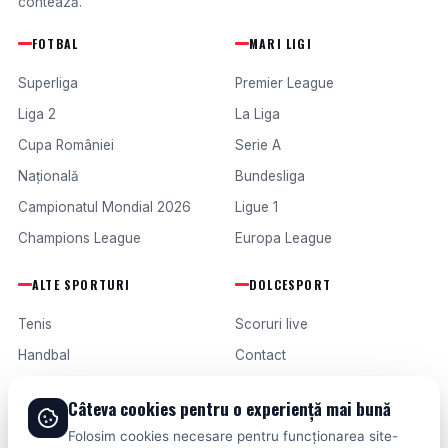
contează.
FOTBAL
MARI LIGI
Superliga
Premier League
Liga 2
La Liga
Cupa României
Serie A
Națională
Bundesliga
Campionatul Mondial 2026
Ligue 1
Champions League
Europa League
ALTE SPORTURI
DOLCESPORT
Tenis
Scoruri live
Handbal
Contact
Baschet
Publicitate
Câteva cookies pentru o experiență mai bună
Formula 1
Termeni și condiții
Folosim cookies necesare pentru funcționarea site-