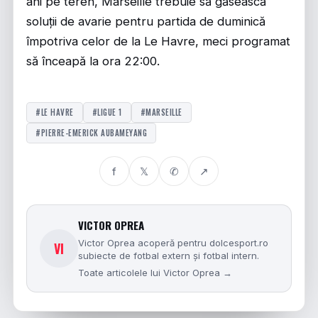
ani pe teren, Marseille trebuie să găsească
soluții de avarie pentru partida de duminică
împotriva celor de la Le Havre, meci programat
să înceapă la ora 22:00.
#LE HAVRE
#LIGUE 1
#MARSEILLE
#PIERRE-EMERICK AUBAMEYANG
f
𝕏
✆
↗
VICTOR OPREA
Victor Oprea acoperă pentru dolcesport.ro
VI
subiecte de fotbal extern și fotbal intern.
Toate articolele lui Victor Oprea →