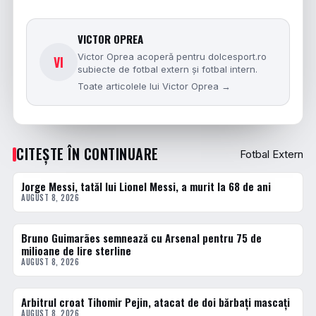
VICTOR OPREA
Victor Oprea acoperă pentru dolcesport.ro
VI
subiecte de fotbal extern și fotbal intern.
Toate articolele lui Victor Oprea →
CITEȘTE ÎN CONTINUARE
Fotbal Extern
Jorge Messi, tatăl lui Lionel Messi, a murit la 68 de ani
FOTBAL EXTERN
AUGUST 8, 2026
Bruno Guimarães semnează cu Arsenal pentru 75 de
FOTBAL EXTERN
milioane de lire sterline
AUGUST 8, 2026
Arbitrul croat Tihomir Pejin, atacat de doi bărbați mascați
FOTBAL EXTERN
AUGUST 8, 2026