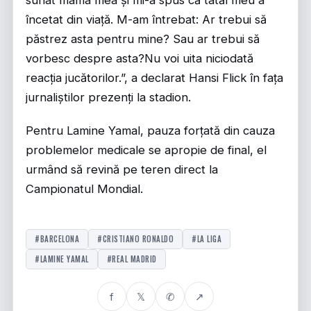
sunat mama mea și mi-a spus că tatăl meu a
încetat din viață. M-am întrebat: Ar trebui să
păstrez asta pentru mine? Sau ar trebui să
vorbesc despre asta?Nu voi uita niciodată
reacția jucătorilor.”, a declarat Hansi Flick în fața
jurnaliștilor prezenți la stadion.
Pentru Lamine Yamal, pauza forțată din cauza
problemelor medicale se apropie de final, el
urmând să revină pe teren direct la
Campionatul Mondial.
#BARCELONA
#CRISTIANO RONALDO
#LA LIGA
#LAMINE YAMAL
#REAL MADRID
f
𝕏
✆
↗