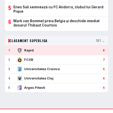
5
Enes Sali semnează cu FC Andorra, clubul lui Gerard
Pique
6
Mark van Bommel preia Belgia și deschide imediat
dosarul Thibaut Courtois
CLASAMENT SUPERLIGA
TOT →
Rapid
1
8
FCSB
2
7
Universitatea Craiova
3
6
Universitatea Cluj
4
6
Arges Pitesti
5
6