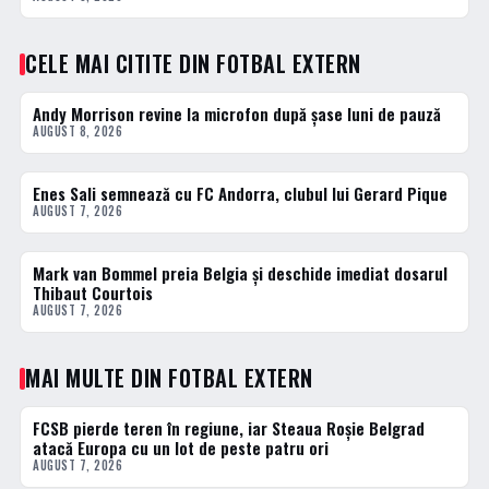
CELE MAI CITITE DIN FOTBAL EXTERN
Andy Morrison revine la microfon după șase luni de pauză
1 · TOP
AUGUST 8, 2026
Enes Sali semnează cu FC Andorra, clubul lui Gerard Pique
2 · TOP
AUGUST 7, 2026
Mark van Bommel preia Belgia și deschide imediat dosarul
3 · TOP
Thibaut Courtois
AUGUST 7, 2026
MAI MULTE DIN FOTBAL EXTERN
FCSB pierde teren în regiune, iar Steaua Roșie Belgrad
FOTBAL EXTERN
atacă Europa cu un lot de peste patru ori
AUGUST 7, 2026