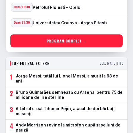
Petrolul Ploiesti – Oţelul
Dum 18:30
Universitatea Craiova – Arges Pitesti
Dum 21:30
PROGRAM COMPLET →
TOP FOTBAL EXTERN
CELE MAI CITITE
1
Jorge Messi, tatăl lui Lionel Messi, a murit la 68 de
ani
2
Bruno Guimarães semnează cu Arsenal pentru 75 de
milioane de lire sterline
3
Arbitrul croat Tihomir Pejin, atacat de doi bărbați
mascați
4
Andy Morrison revine la microfon după șase luni de
pauză