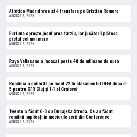
Atlético Madrid vrea să-l transfere pe Cristian Romero
FOTBAL EXTERN
AUGUST 7, 2026
Furtuna oprește jocul prea târziu, iar jucătorii plătesc
FOTBAL EXTERN
prețul cel mai mare
AUGUST 7, 2026
Rayo Vallecano a încasat peste 40 de milioane de euro
FOTBAL EXTERN
AUGUST 7, 2026
România a coborât pe locul 22 în clasamentul UEFA după 0-
FOTBAL EXTERN
5 pentru CFR Cluj și 1-1 al Craiovei
AUGUST 7, 2026
Twente a făcut 6-0 cu Dunajska Streda. Ce au făcut
FOTBAL EXTERN
românii implicați în meciurile serii din Conference
AUGUST 7, 2026