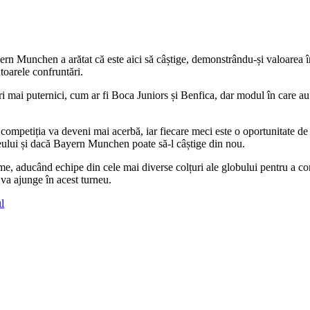
ayern Munchen a arătat că este aici să câștige, demonstrându-și valoarea 
toarele confruntări.
ri mai puternici, cum ar fi Boca Juniors și Benfica, dar modul în care au
ompetiția va deveni mai acerbă, iar fiecare meci este o oportunitate de a
neului și dacă Bayern Munchen poate să-l câștige din nou.
ume, aducând echipe din cele mai diverse colțuri ale globului pentru a c
 va ajunge în acest turneu.
l