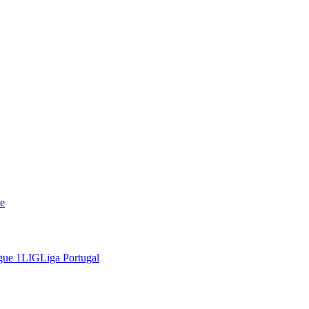
e
gue 1
LIG
Liga Portugal