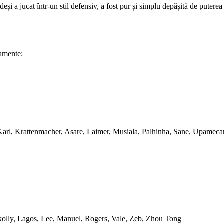
și a jucat într-un stil defensiv, a fost pur și simplu depășită de puterea o
eamente:
Karl, Krattenmacher, Asare, Laimer, Musiala, Palhinha, Sane, Upamec
lkolly, Lagos, Lee, Manuel, Rogers, Vale, Zeb, Zhou Tong