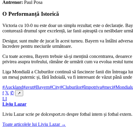
Antrenor:
Paul Posa
O Performanță Istorică
Victoria cu 10-0 nu este doar un simplu rezultat; este o declarație. B
conturează drumul spre excelență, iar fanii așteaptă cu nerăbdare urmă
Desigur, sunt multe de jucat în acest turneu. Bayern va întâlni adversa
încredere pentru meciurile următoare.
Cu toate acestea, Bayern trebuie să-și mențină concentrarea, deoarece c
privirea asupra trofeului, rămâne de urmărit cum va evolua restul tur
Liga Mondială a Cluburilor continuă să fascineze fanii din întreaga l
un mesaj puternic și, fără îndoială, va fi interesant de văzut până unde
#Auckland
#avut
#Bayern
#City
#Cluburilor
#împotriva
#meci
#Mondialu
f
𝕏
✆
↗
LI
Liviu Lazar
Liviu Lazar scrie pe dolcesport.ro despre fotbal intern și fotbal extern.
Toate articolele lui Liviu Lazar →