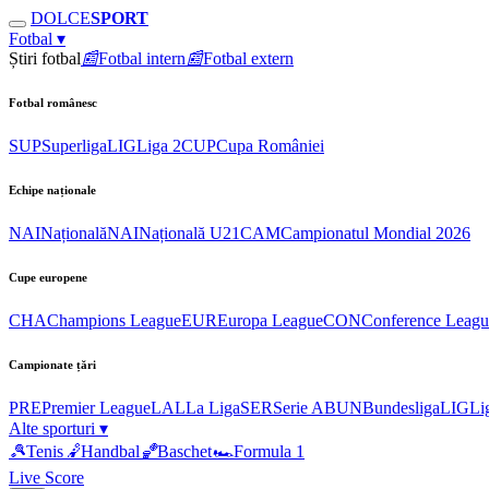
DOLCE
SPORT
Fotbal
▾
Știri fotbal
📰
Fotbal intern
📰
Fotbal extern
Fotbal românesc
SUP
Superliga
LIG
Liga 2
CUP
Cupa României
Echipe naționale
NAI
Națională
NAI
Națională U21
CAM
Campionatul Mondial 2026
Cupe europene
CHA
Champions League
EUR
Europa League
CON
Conference Leagu
Campionate țări
PRE
Premier League
LAL
La Liga
SER
Serie A
BUN
Bundesliga
LIG
Li
Alte sporturi
▾
🎾
Tenis
🤾
Handbal
🏀
Baschet
🏎
Formula 1
Live Score