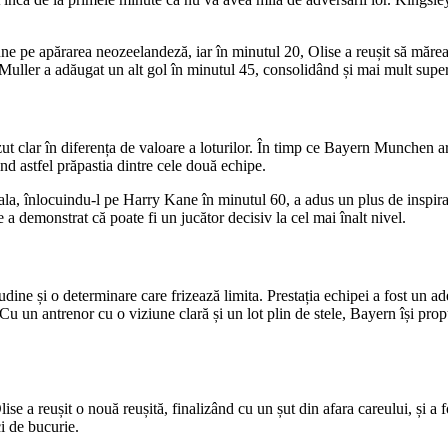
e pe apărarea neozeelandeză, iar în minutul 20, Olise a reușit să măre
 Muller a adăugat un alt gol în minutul 45, consolidând și mai mult supe
ăzut clar în diferența de valoare a loturilor. În timp ce Bayern Munchen 
ind astfel prăpastia dintre cele două echipe.
a, înlocuindu-l pe Harry Kane în minutul 60, a adus un plus de inspirați
 a demonstrat că poate fi un jucător decisiv la cel mai înalt nivel.
ne și o determinare care frizează limita. Prestația echipei a fost un ad
Cu un antrenor cu o viziune clară și un lot plin de stele, Bayern își prop
lise a reușit o nouă reușită, finalizând cu un șut din afara careului, și
ci de bucurie.