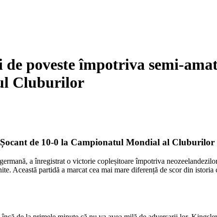
de poveste împotriva semi-amato
ul Cluburilor
ocant de 10-0 la Campionatul Mondial al Cluburilor
mană, a înregistrat o victorie copleșitoare împotriva neozeelandezilor 
te. Această partidă a marcat cea mai mare diferență de scor din istoria c
ncă de la primele minute că nu va avea milă de adversarii lor. Kingsley