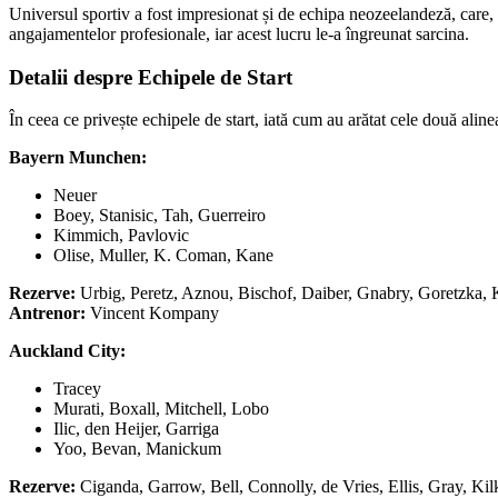
Universul sportiv a fost impresionat și de echipa neozeelandeză, care, de
angajamentelor profesionale, iar acest lucru le-a îngreunat sarcina.
Detalii despre Echipele de Start
În ceea ce privește echipele de start, iată cum au arătat cele două alin
Bayern Munchen:
Neuer
Boey, Stanisic, Tah, Guerreiro
Kimmich, Pavlovic
Olise, Muller, K. Coman, Kane
Rezerve:
Urbig, Peretz, Aznou, Bischof, Daiber, Gnabry, Goretzka, 
Antrenor:
Vincent Kompany
Auckland City:
Tracey
Murati, Boxall, Mitchell, Lobo
Ilic, den Heijer, Garriga
Yoo, Bevan, Manickum
Rezerve:
Ciganda, Garrow, Bell, Connolly, de Vries, Ellis, Gray, Ki