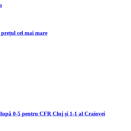
o
c prețul cel mai mare
upă 0-5 pentru CFR Cluj și 1-1 al Craiovei