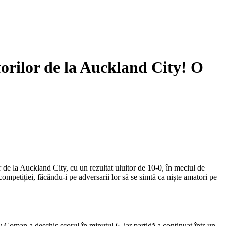
rilor de la Auckland City! O
de la Auckland City, cu un rezultat uluitor de 10-0, în meciul de
ompetiției, făcându-i pe adversarii lor să se simtă ca niște amatori pe
 Coman a deschis scorul în minutul 6, iar partidă a continuat într-un