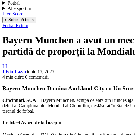
Fotbal
Alte sporturi
Live Score
◐ Schimbă tema
Fotbal Extern
Bayern Munchen a avut un meci 
partidă de proporții la Mondial
LI
Liviu Lazar
iunie 15, 2025
4 min citire
0 comentarii
Bayern Munchen Domina Auckland City cu Un Scor Ș
Cincinnati, SUA
– Bayern Munchen, echipa celebră din Bundesliga ger
debut al Campionatului Mondial al Cluburilor, desfășurat în Statele Uni
terenul de fotbal.
Un Meci Aspru de la Început
Meciul a început la TQL Stadium din Cincinnati, iar Bayern a dovedit î