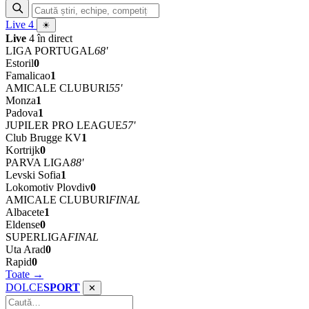
Live
4
☀
Live
4 în direct
LIGA PORTUGAL
68'
Estoril
0
Famalicao
1
AMICALE CLUBURI
55'
Monza
1
Padova
1
JUPILER PRO LEAGUE
57'
Club Brugge KV
1
Kortrijk
0
PARVA LIGA
88'
Levski Sofia
1
Lokomotiv Plovdiv
0
AMICALE CLUBURI
FINAL
Albacete
1
Eldense
0
SUPERLIGA
FINAL
Uta Arad
0
Rapid
0
Toate →
DOLCE
SPORT
✕