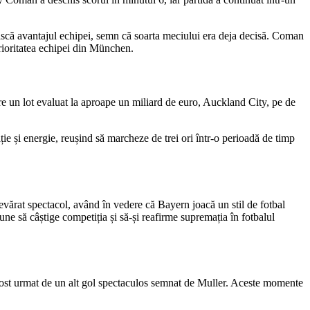
ască avantajul echipei, semn că soarta meciului era deja decisă. Coman
rioritatea echipei din München.
are un lot evaluat la aproape un miliard de euro, Auckland City, pe de
e și energie, reușind să marcheze de trei ori într-o perioadă de timp
evărat spectacol, având în vedere că Bayern joacă un stil de fotbal
une să câștige competiția și să-și reafirme supremația în fotbalul
 a fost urmat de un alt gol spectaculos semnat de Muller. Aceste momente