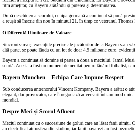
ritm amețitor, cu Bayern arătându-și puterea și determinarea.
După deschiderea scorului, echipa germană a continuat să pună presiun
a reușit să înscrie din nou în minutul 21, în timp ce veteranul Thomas
O Diferentă Uimitoare de Valoare
Sincronizarea și execuțiile precise ale jucătorilor de la Bayern s-au v
altă parte, se poate lăuda cu un lot de doar 4,5 milioane euro, evidenți
Bayern a continuat să domine și partea a doua a meciului. Jamal Musial
scurtă. Acesta a fost un moment de neuitat pentru tânărul fotbalist, care
Bayern Munchen – Echipa Care Impune Respect
Sub conducerea antrenorului Vincent Kompany, Bayern a arătat o atitudi
elegant, dar provocator, care îi negociază adversarii într-un mod unic. 
mondial.
Despre Meci și Scorul Afluent
Meciul continuat cu o succesiune de goluri care au lăsat fanii uimiți. O
au electrificat atmosfera din stadion, iar fanii bavarezi au fost bezmeti