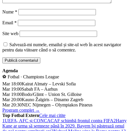
Nume
*
Email
*
Site web
Salvează-mi numele, emailul și site-ul web în acest navigator
pentru data viitoare când o să comentez.
Agenda
⚽ Fotbal · Champions League
Mar 18:00
Kairat Almaty – Levski Sofia
Mar 19:00
Sabah FA – Aarhus
Mar 19:00
Bodo/Glimt – Union St. Gilloise
Mar 20:00
Kauno Žalgiris – Dinamo Zagreb
Mar 20:30
NEC Nijmegen – Olympiakos Piraeus
Program complet →
Top Fotbal Extern
Cele mai citite
1
UEFA, AFC și CONCACAF schimbă frontul contra FIFA
2
Harry
Kane ar urma să semneze până în 2029. Bayern își păstrează omul