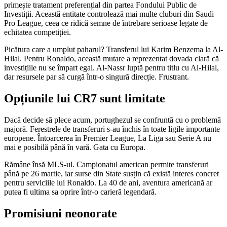
primește tratament preferențial din partea Fondului Public de
Investiții. Această entitate controlează mai multe cluburi din Saudi
Pro League, ceea ce ridică semne de întrebare serioase legate de
echitatea competiției.
Picătura care a umplut paharul? Transferul lui Karim Benzema la Al-
Hilal. Pentru Ronaldo, această mutare a reprezentat dovada clară că
investițiile nu se împart egal. Al-Nassr luptă pentru titlu cu Al-Hilal,
dar resursele par să curgă într-o singură direcție. Frustrant.
Opțiunile lui CR7 sunt limitate
Dacă decide să plece acum, portughezul se confruntă cu o problemă
majoră. Ferestrele de transferuri s-au închis în toate ligile importante
europene. Întoarcerea în Premier League, La Liga sau Serie A nu
mai e posibilă până în vară. Gata cu Europa.
Rămâne însă MLS-ul. Campionatul american permite transferuri
până pe 26 martie, iar surse din State susțin că există interes concret
pentru serviciile lui Ronaldo. La 40 de ani, aventura americană ar
putea fi ultima sa oprire într-o carieră legendară.
Promisiuni neonorate