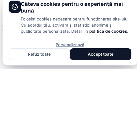
Câteva cookies pentru o experiență mai
Publicitate
Termeni și condiții
bună
Folosim cookies necesare pentru funcționarea site-ului.
© 2026 DolceSport. Toate drepturile rezervate.
Scoruri, clasamente
Cu acordul tău, activăm și statistici anonime și
și analize din toate competițiile
Fotbal intern
Fotbal extern
Scoruri live
publicitate personalizată. Detalii în
politica de cookies
.
Personalizează
Refuz toate
Accept toate