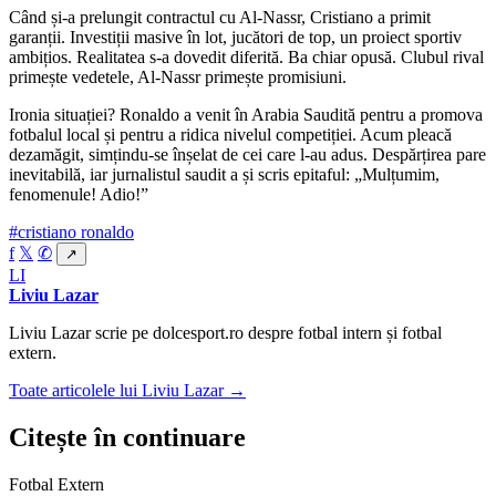
Când și-a prelungit contractul cu Al-Nassr, Cristiano a primit
garanții. Investiții masive în lot, jucători de top, un proiect sportiv
ambițios. Realitatea s-a dovedit diferită. Ba chiar opusă. Clubul rival
primește vedetele, Al-Nassr primește promisiuni.
Ironia situației? Ronaldo a venit în Arabia Saudită pentru a promova
fotbalul local și pentru a ridica nivelul competiției. Acum pleacă
dezamăgit, simțindu-se înșelat de cei care l-au adus. Despărțirea pare
inevitabilă, iar jurnalistul saudit a și scris epitaful: „Mulțumim,
fenomenule! Adio!”
#cristiano ronaldo
f
𝕏
✆
↗
LI
Liviu Lazar
Liviu Lazar scrie pe dolcesport.ro despre fotbal intern și fotbal
extern.
Toate articolele lui Liviu Lazar →
Citește în continuare
Fotbal Extern