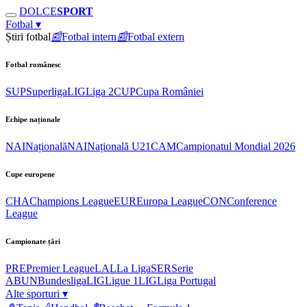
DOLCE
SPORT
Fotbal
▾
Știri fotbal
📰
Fotbal intern
📰
Fotbal extern
Fotbal românesc
SUP
Superliga
LIG
Liga 2
CUP
Cupa României
Echipe naționale
NAI
Națională
NAI
Națională U21
CAM
Campionatul Mondial 2026
Cupe europene
CHA
Champions League
EUR
Europa League
CON
Conference
League
Campionate țări
PRE
Premier League
LAL
La Liga
SER
Serie
A
BUN
Bundesliga
LIG
Ligue 1
LIG
Liga Portugal
Alte sporturi
▾