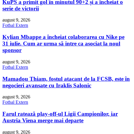
KuPS a primit gol în minutul 90+2 și a încheiat o
serie de victorii
august 9, 2026
Fotbal Extern
Kylian Mbappe a încheiat colaborarea cu Nike pe
31 iulie. Cum ar urma să intre ca asociat la noul
sponsor
august 9, 2026
Fotbal Extern
Mamadou Thiam, fostul atacant de la FCSB, este în
negocieri avansate cu Iraklis Salonic
august 9, 2026
Fotbal Extern
Farul ratează play-off-ul Ligii Campionilor, iar
Austria Viena merge mai departe
august 9, 2026