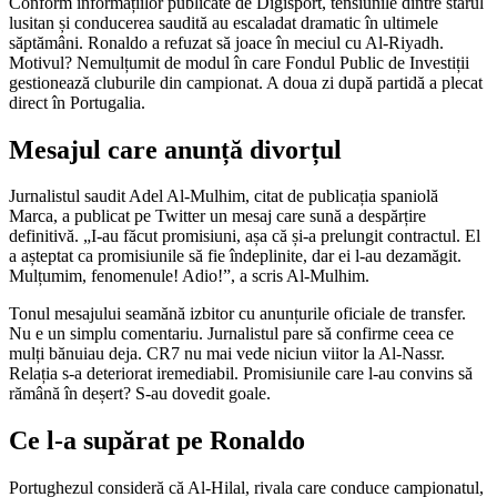
Conform informațiilor publicate de Digisport, tensiunile dintre starul
lusitan și conducerea saudită au escaladat dramatic în ultimele
săptămâni. Ronaldo a refuzat să joace în meciul cu Al-Riyadh.
Motivul? Nemulțumit de modul în care Fondul Public de Investiții
gestionează cluburile din campionat. A doua zi după partidă a plecat
direct în Portugalia.
Mesajul care anunță divorțul
Jurnalistul saudit Adel Al-Mulhim, citat de publicația spaniolă
Marca, a publicat pe Twitter un mesaj care sună a despărțire
definitivă. „I-au făcut promisiuni, așa că și-a prelungit contractul. El
a așteptat ca promisiunile să fie îndeplinite, dar ei l-au dezamăgit.
Mulțumim, fenomenule! Adio!”, a scris Al-Mulhim.
Tonul mesajului seamănă izbitor cu anunțurile oficiale de transfer.
Nu e un simplu comentariu. Jurnalistul pare să confirme ceea ce
mulți bănuiau deja. CR7 nu mai vede niciun viitor la Al-Nassr.
Relația s-a deteriorat iremediabil. Promisiunile care l-au convins să
rămână în deșert? S-au dovedit goale.
Ce l-a supărat pe Ronaldo
Portughezul consideră că Al-Hilal, rivala care conduce campionatul,