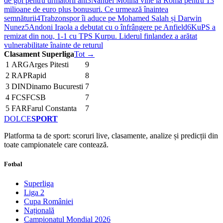
de gol pentru următorii ani
3
Nahuel Molina vine la Roma pentru 13
milioane de euro plus bonusuri. Ce urmează înaintea
semnăturii
4
Trabzonspor îi aduce pe Mohamed Salah și Darwin
Nunez
5
Andoni Iraola a debutat cu o înfrângere pe Anfield
6
KuPS a
remizat din nou, 1-1 cu TPS Kurpu. Liderul finlandez a arătat
vulnerabilitate înainte de returul
Clasament Superliga
Tot →
1
ARG
Arges Pitesti
9
2
RAP
Rapid
8
3
DIN
Dinamo Bucuresti
7
4
FCS
FCSB
7
5
FAR
Farul Constanta
7
DOLCE
SPORT
Platforma ta de sport: scoruri live, clasamente, analize și predicții din
toate campionatele care contează.
Fotbal
Superliga
Liga 2
Cupa României
Națională
Campionatul Mondial 2026