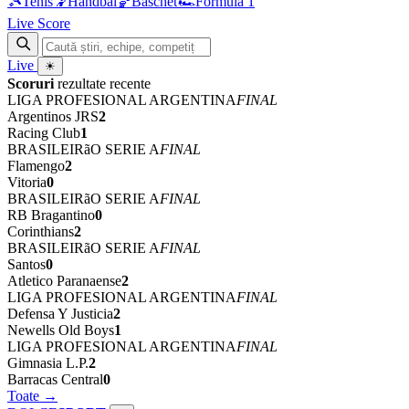
🎾
Tenis
🤾
Handbal
🏀
Baschet
🏎
Formula 1
Live Score
Live
☀
Scoruri
rezultate recente
LIGA PROFESIONAL ARGENTINA
FINAL
Argentinos JRS
2
Racing Club
1
BRASILEIRãO SERIE A
FINAL
Flamengo
2
Vitoria
0
BRASILEIRãO SERIE A
FINAL
RB Bragantino
0
Corinthians
2
BRASILEIRãO SERIE A
FINAL
Santos
0
Atletico Paranaense
2
LIGA PROFESIONAL ARGENTINA
FINAL
Defensa Y Justicia
2
Newells Old Boys
1
LIGA PROFESIONAL ARGENTINA
FINAL
Gimnasia L.P.
2
Barracas Central
0
Toate →