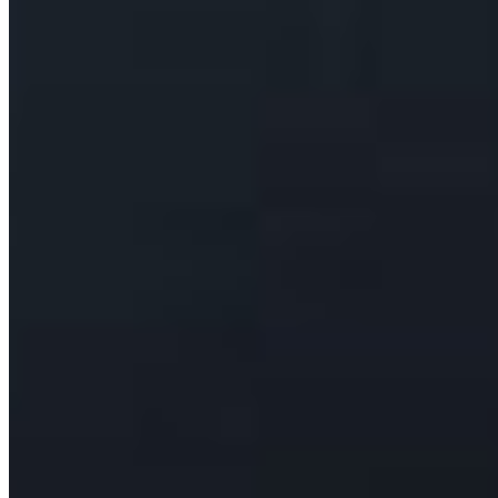
Fotbal Extern
Barcelona s-a înțeles cu Rodri până în 2031.
Mutarea intră în faza finală după oferta de 51,4
milioane
august 9, 2026
Fotbal Extern
Darius Olaru marchează primul gol pentru Union
SG în victoria cu 5-1
august 9, 2026
Fotbal Extern
CFR Cluj, distrusă de Tromso în Conference League
august 9, 2026
Fotbal Extern
UEFA a confirmat o plată de plecare. FIFA apără pe
Gianni Infantino, președintele fiind ținta unei