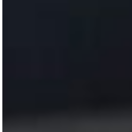
august 9, 2026
Fotbal Extern
Lukas Jensen a apărat patru penalty-uri la rând
pentru Millwall
august 9, 2026
0 comentarii
Lasă un comentariu
Comentariu
*
Nume
*
Email
*