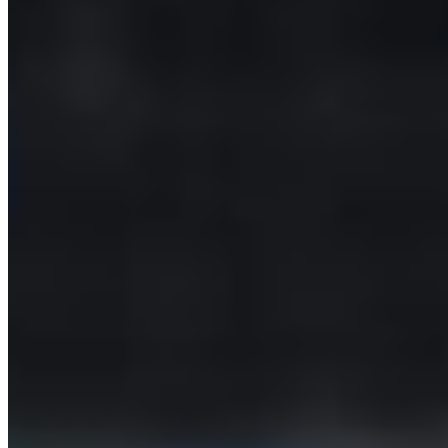
Baiaram de la Universitatea Craiova
6
Genoa îl vrea pe Josh
Mulligan, omul cu 37 de meciuri la Hibernian
Clasament Superliga
Tot →
1
RAP
Rapid
8
2
DIN
Dinamo Bucuresti
7
3
FCS
FCSB
7
4
FAR
Farul Constanta
7
5
UNI
Universitatea Craiova
6
DOLCE
SPORT
Platforma ta de sport: scoruri live, clasamente, analize și predicții din
toate campionatele care contează.
Fotbal
Superliga
Liga 2
Cupa României
Națională
Campionatul Mondial 2026
Champions League
Mari ligi