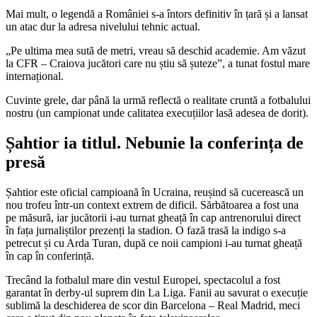
Mai mult, o legendă a României s-a întors definitiv în țară și a lansat
un atac dur la adresa nivelului tehnic actual.
„Pe ultima mea sută de metri, vreau să deschid academie. Am văzut
la CFR – Craiova jucători care nu știu să șuteze”, a tunat fostul mare
internațional.
Cuvinte grele, dar până la urmă reflectă o realitate cruntă a fotbalului
nostru (un campionat unde calitatea execuțiilor lasă adesea de dorit).
Șahtior ia titlul. Nebunie la conferința de
presă
Șahtior este oficial campioană în Ucraina, reușind să cucerească un
nou trofeu într-un context extrem de dificil. Sărbătoarea a fost una
pe măsură, iar jucătorii i-au turnat gheață în cap antrenorului direct
în fața jurnaliștilor prezenți la stadion. O fază trasă la indigo s-a
petrecut și cu Arda Turan, după ce noii campioni i-au turnat gheață
în cap în conferință.
Trecând la fotbalul mare din vestul Europei, spectacolul a fost
garantat în derby-ul suprem din La Liga. Fanii au savurat o execuție
sublimă la deschiderea de scor din Barcelona – Real Madrid, meci