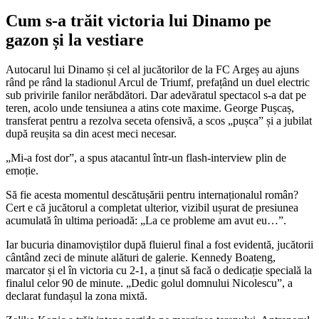
Cum s-a trăit victoria lui Dinamo pe
gazon și la vestiare
Autocarul lui Dinamo și cel al jucătorilor de la FC Argeș au ajuns
rând pe rând la stadionul Arcul de Triumf, prefațând un duel electric
sub privirile fanilor nerăbdători. Dar adevăratul spectacol s-a dat pe
teren, acolo unde tensiunea a atins cote maxime. George Pușcaș,
transferat pentru a rezolva seceta ofensivă, a scos „pușca” și a jubilat
după reușita sa din acest meci necesar.
„Mi-a fost dor”, a spus atacantul într-un flash-interview plin de
emoție.
Să fie acesta momentul descătușării pentru internaționalul român?
Cert e că jucătorul a completat ulterior, vizibil ușurat de presiunea
acumulată în ultima perioadă: „La ce probleme am avut eu…”.
Iar bucuria dinamoviștilor după fluierul final a fost evidentă, jucătorii
cântând zeci de minute alături de galerie. Kennedy Boateng,
marcator și el în victoria cu 2-1, a ținut să facă o dedicație specială la
finalul celor 90 de minute. „Dedic golul domnului Nicolescu”, a
declarat fundașul la zona mixtă.