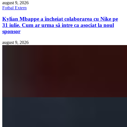
august 9, 2026
Fotbal Extern
Kylian Mbappe a încheiat colaborarea cu Nike pe
31 iulie. Cum ar urma să intre ca asociat la noul
sponsor
august 9, 2026
Fotbal Extern
Mamadou Thiam, fostul atacant de la FCSB, este în
negocieri avansate cu Iraklis Salonic
august 9, 2026
Cele mai citite din Fotbal Extern
1 · Top
Farul ratează play-off-ul Ligii Campionilor, iar
Austria Viena merge mai departe