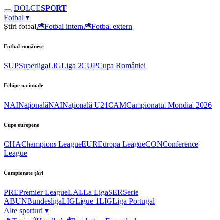
DOLCE
SPORT
Fotbal
▾
Știri fotbal
📰
Fotbal intern
📰
Fotbal extern
Fotbal românesc
SUP
Superliga
LIG
Liga 2
CUP
Cupa României
Echipe naționale
NAI
Națională
NAI
Națională U21
CAM
Campionatul Mondial 2026
Cupe europene
CHA
Champions League
EUR
Europa League
CON
Conference
League
Campionate țări
PRE
Premier League
LAL
La Liga
SER
Serie
A
BUN
Bundesliga
LIG
Ligue 1
LIG
Liga Portugal
Alte sporturi
▾