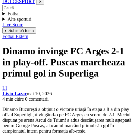
DOLCE
SPORT
✕
Fotbal
Alte sporturi
Live Score
◐ Schimbă tema
Fotbal Extern
Dinamo invinge FC Arges 2-1
in play-off. Puscas marcheaza
primul gol in Superliga
LI
Liviu Lazar
mai 10, 2026
4 min citire
0 comentarii
Dinamo București a obținut o victorie uriașă în etapa a 8-a din play-
off-ul Superligii, învingând-o pe FC Argeș cu scorul de 2-1. Meciul
disputat pe arena Arcul de Triumf a adus descătușarea mult așteptată
pentru George Pușcaș, atacantul marcând primul său gol în
campionatul intern pentru formația alb-roșie.