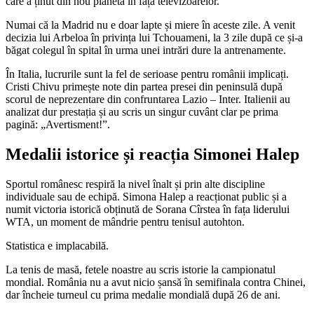
care a ținut din nou planeta în fața televizoarelor.
Numai că la Madrid nu e doar lapte și miere în aceste zile. A venit
decizia lui Arbeloa în privința lui Tchouameni, la 3 zile după ce și-a
băgat colegul în spital în urma unei intrări dure la antrenamente.
În Italia, lucrurile sunt la fel de serioase pentru românii implicați.
Cristi Chivu primește note din partea presei din peninsulă după
scorul de neprezentare din confruntarea Lazio – Inter. Italienii au
analizat dur prestația și au scris un singur cuvânt clar pe prima
pagină: „Avertisment!”.
Medalii istorice și reacția Simonei Halep
Sportul românesc respiră la nivel înalt și prin alte discipline
individuale sau de echipă. Simona Halep a reacționat public și a
numit victoria istorică obținută de Sorana Cîrstea în fața liderului
WTA, un moment de mândrie pentru tenisul autohton.
Statistica e implacabilă.
La tenis de masă, fetele noastre au scris istorie la campionatul
mondial. România nu a avut nicio șansă în semifinala contra Chinei,
dar încheie turneul cu prima medalie mondială după 26 de ani.