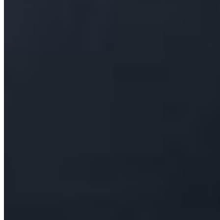
august 9, 2026
2 · Top
Bologna analizează transferul lui Ștefan Baiaram de
la Universitatea Craiova
august 9, 2026
3 · Top
Genoa îl vrea pe Josh Mulligan, omul cu 37 de
meciuri la Hibernian
august 9, 2026
Mai multe din Fotbal Extern
Vezi tot →
Fotbal Extern
Giovanni Becali a propus un jucător la Bologna
pentru 5-6 milioane de euro
august 9, 2026