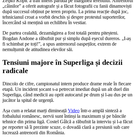
Zeljko Kopic a trăit intens partida pe marginea terenului. Antrenorul
„câinilor” a oferit autografe și a făcut fotografii cu fanii dinamoviști
după succesul obținut pe teren propriu. La prima reacție după joc,
tehnicianul croat a vorbit deschis și despre protestul suporterilor,
încercând să mențină un echilibru în vestiar.
De partea cealaltă, dezamăgirea a fost totală pentru piteșteni.
Bogdan Andone a răbufnit pur și simplu după eșecul dureros. „I-aș
fi schimbat pe toți!”, a spus antrenorul oaspeților, extrem de
nemulțumit de atitudinea elevilor săi.
Tensiuni majore în Superliga și decizii
radicale
Dincolo de cifre, campionatul intern produce drame reale în fiecare
etapă. Un incident șocant s-a petrecut imediat după un alt duel din
Superliga, când medicii au oprit autocarul pe drum și l-au dus pe un
jucător la spital de urgență.
Așa cum a relatat marți dimineață
Video
într-o amplă sinteză a
fotbalului românesc, nervii sunt întinși la maximum și pe băncile
tehnice din prima ligă. Costel Gâlcă a răbufnit la interviu și l-a făcut
pe reporter să îi prezinte scuze, o dovadă clară a presiunii sub care
lucrează antrenorii din România.