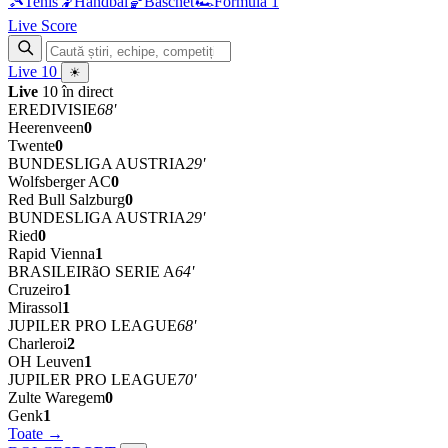
🎾
Tenis
🤾
Handbal
🏀
Baschet
🏎
Formula 1
Live Score
Live
10
☀
Live
10 în direct
EREDIVISIE
68'
Heerenveen
0
Twente
0
BUNDESLIGA AUSTRIA
29'
Wolfsberger AC
0
Red Bull Salzburg
0
BUNDESLIGA AUSTRIA
29'
Ried
0
Rapid Vienna
1
BRASILEIRãO SERIE A
64'
Cruzeiro
1
Mirassol
1
JUPILER PRO LEAGUE
68'
Charleroi
2
OH Leuven
1
JUPILER PRO LEAGUE
70'
Zulte Waregem
0
Genk
1
Toate →