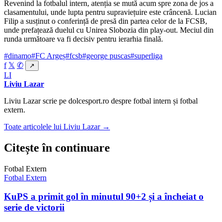
Revenind la fotbalul intern, atenția se mută acum spre zona de jos a
clasamentului, unde lupta pentru supraviețuire este crâncenă. Lucian
Filip a susținut o conferință de presă din partea celor de la FCSB,
unde prefațează duelul cu Unirea Slobozia din play-out. Meciul din
runda următoare va fi decisiv pentru ierarhia finală.
#dinamo
#FC Argeș
#fcsb
#george puscas
#superliga
f
𝕏
✆
↗
LI
Liviu Lazar
Liviu Lazar scrie pe dolcesport.ro despre fotbal intern și fotbal
extern.
Toate articolele lui Liviu Lazar →
Citește în continuare
Fotbal Extern
Fotbal Extern
KuPS a primit gol în minutul 90+2 și a încheiat o
serie de victorii