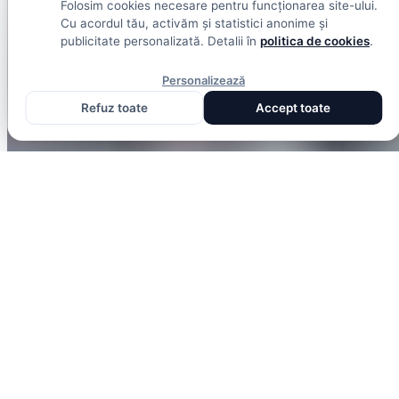
Folosim cookies necesare pentru funcționarea site-ului.
și analize din toate competițiile
Cu acordul tău, activăm și statistici anonime și
Fotbal intern
Fotbal extern
Scoruri live
publicitate personalizată. Detalii în
politica de cookies
.
Personalizează
Refuz toate
Accept toate