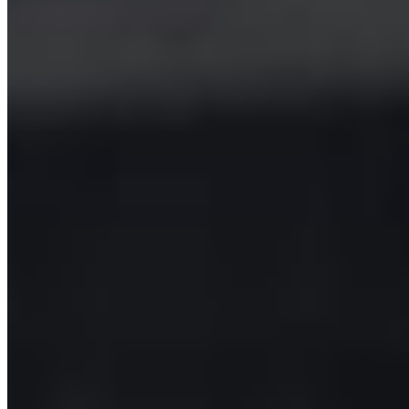
Site web
Salvează-mi numele, emailul și site-ul web în acest navigator
pentru data viitoare când o să comentez.
Agenda
⚽ Fotbal · Superliga
Dum 21:30
Universitatea Craiova – Arges Pitesti
Lun 18:30
FC Botosani – Corvinul Hunedoara
Lun 21:30
Sepsi OSK Sfantu Gheorghe – FCSB
Lun 21:30
CFR 1907 Cluj – Universitatea Cluj
⚽ Fotbal · Champions League
Mar 18:00
Kairat Almaty – Levski Sofia
Program complet →
Top Fotbal Extern
Cele mai citite
1
KuPS a primit gol în minutul 90+2 și a încheiat o serie de
victorii
2
Kylian Mbappe a încheiat colaborarea cu Nike pe 31 iulie.
Cum ar urma să intre ca asociat la noul sponsor
3
Mamadou Thiam,
fostul atacant de la FCSB, este în negocieri avansate cu Iraklis
Salonic
4
Farul ratează play-off-ul Ligii Campionilor, iar Austria
Viena merge mai departe
5
Bologna analizează transferul lui Ștefan