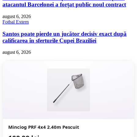
atacantul Barcelonei a forțat public noul contract
august 6, 2026
Fotbal Extern
Santos poate pierde un jucător decisiv exact după
calificarea în sferturile Cupei Braziliei
august 6, 2026
Minciog PRF 4x4 2.40m Pescuit