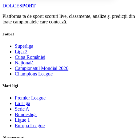
DOLCE
SPORT
Platforma ta de sport: scoruri live, clasamente, analize și predicții din
toate campionatele care contează.
Fotbal
Superliga
Liga 2
Cupa României
Națională
Campionatul Mondial 2026
Champions League
Mari ligi
Premier League
La Liga
Serie A
Bundesliga
Ligue 1
Europa League
Alte sporturi