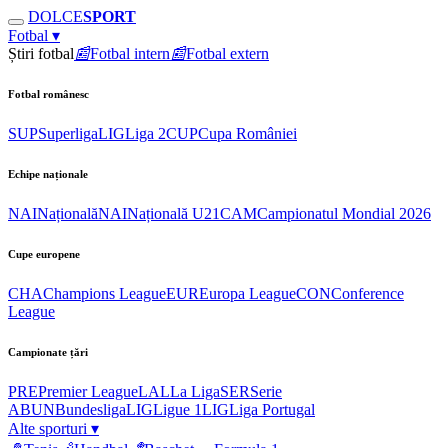
DOLCE
SPORT
Fotbal
▾
Știri fotbal
📰
Fotbal intern
📰
Fotbal extern
Fotbal românesc
SUP
Superliga
LIG
Liga 2
CUP
Cupa României
Echipe naționale
NAI
Națională
NAI
Națională U21
CAM
Campionatul Mondial 2026
Cupe europene
CHA
Champions League
EUR
Europa League
CON
Conference
League
Campionate țări
PRE
Premier League
LAL
La Liga
SER
Serie
A
BUN
Bundesliga
LIG
Ligue 1
LIG
Liga Portugal
Alte sporturi
▾