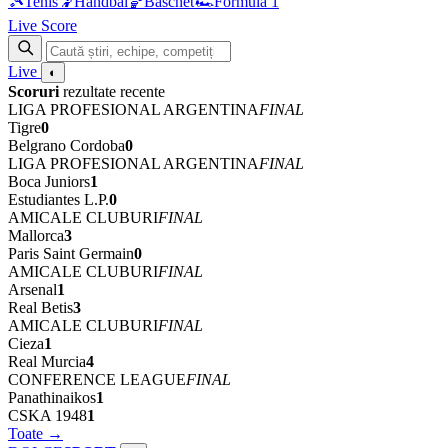
🎾
Tenis
🤾
Handbal
🏀
Baschet
🏎
Formula 1
Live Score
Live
◐
Scoruri
rezultate recente
LIGA PROFESIONAL ARGENTINA
FINAL
Tigre
0
Belgrano Cordoba
0
LIGA PROFESIONAL ARGENTINA
FINAL
Boca Juniors
1
Estudiantes L.P.
0
AMICALE CLUBURI
FINAL
Mallorca
3
Paris Saint Germain
0
AMICALE CLUBURI
FINAL
Arsenal
1
Real Betis
3
AMICALE CLUBURI
FINAL
Cieza
1
Real Murcia
4
CONFERENCE LEAGUE
FINAL
Panathinaikos
1
CSKA 1948
1
Toate →