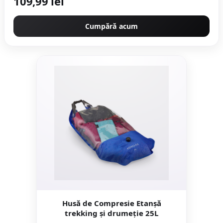
109,99 lei
Cumpără acum
Husă de Compresie Etanşă
trekking și drumeție 25L