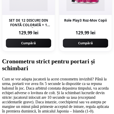
SET DE 12 DISCURI DIN
Role Play3 Roz-Mov Copii
FONTĂ COLORATĂ + 1
ȚINTĂ
129,99 lei
129,99 lei
Cumpără
Cumpără
Cronometru strict pentru portari și
schimbari
Cum se vor adapta jucatorii la acest cronometru invizibil? Până la
urma, portarii vor avea fix 5 secunde la dispozitie ca sa repuna
balonul în joc. Daca arbitrul constata depasirea timpului, va acorda
echipei adverse o lovitura de colt. Și la schimbari lucrurile devin
stricte: jucatorul inlocuit are 10 secunde sa iasa (exceptand
accidentarile grave). Daca intarzie, coechipierul sau va astepta pe
margine un minut până primeste acceptul de intrare, regula aplicata
în premiera duminică, în amicalul Japonia – Islanda (1-0).