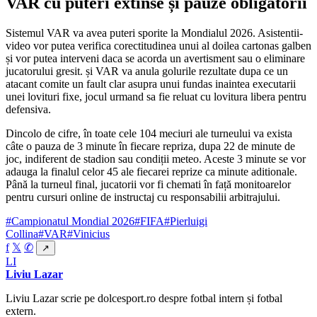
VAR cu puteri extinse și pauze obligatorii
Sistemul VAR va avea puteri sporite la Mondialul 2026. Asistentii-
video vor putea verifica corectitudinea unui al doilea cartonas galben
și vor putea interveni daca se acorda un avertisment sau o eliminare
jucatorului gresit. și VAR va anula golurile rezultate dupa ce un
atacant comite un fault clar asupra unui fundas inaintea executarii
unei lovituri fixe, jocul urmand sa fie reluat cu lovitura libera pentru
defensiva.
Dincolo de cifre, în toate cele 104 meciuri ale turneului va exista
câte o pauza de 3 minute în fiecare repriza, dupa 22 de minute de
joc, indiferent de stadion sau condiții meteo. Aceste 3 minute se vor
adauga la finalul celor 45 ale fiecarei reprize ca minute aditionale.
Până la turneul final, jucatorii vor fi chemati în față monitoarelor
pentru cursuri online de instructaj cu responsabilii arbitrajului.
#Campionatul Mondial 2026
#FIFA
#Pierluigi
Collina
#VAR
#Vinicius
f
𝕏
✆
↗
LI
Liviu Lazar
Liviu Lazar scrie pe dolcesport.ro despre fotbal intern și fotbal
extern.