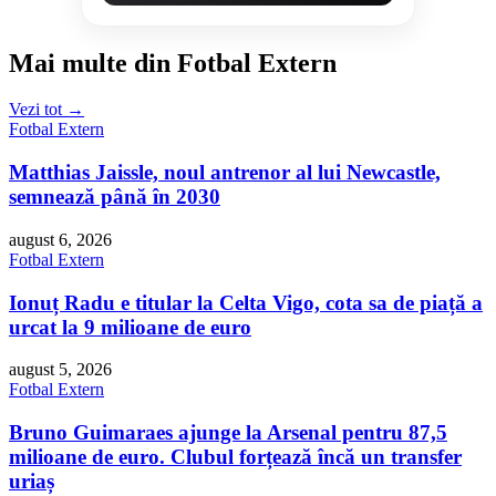
Mai multe din Fotbal Extern
Vezi tot →
Fotbal Extern
Matthias Jaissle, noul antrenor al lui Newcastle,
semnează până în 2030
august 6, 2026
Fotbal Extern
Ionuț Radu e titular la Celta Vigo, cota sa de piață a
urcat la 9 milioane de euro
august 5, 2026
Fotbal Extern
Bruno Guimaraes ajunge la Arsenal pentru 87,5
milioane de euro. Clubul forțează încă un transfer
uriaș