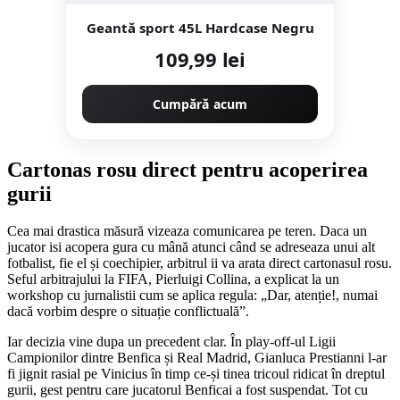
Geantă sport 45L Hardcase Negru
109,99 lei
Cumpără acum
Cartonas rosu direct pentru acoperirea
gurii
Cea mai drastica măsură vizeaza comunicarea pe teren. Daca un
jucator isi acopera gura cu mână atunci când se adreseaza unui alt
fotbalist, fie el și coechipier, arbitrul ii va arata direct cartonasul rosu.
Seful arbitrajului la FIFA, Pierluigi Collina, a explicat la un
workshop cu jurnalistii cum se aplica regula: „Dar, atenție!, numai
dacă vorbim despre o situație conflictuală”.
Iar decizia vine dupa un precedent clar. În play-off-ul Ligii
Campionilor dintre Benfica și Real Madrid, Gianluca Prestianni l-ar
fi jignit rasial pe Vinicius în timp ce-și tinea tricoul ridicat în dreptul
gurii, gest pentru care jucatorul Benficai a fost suspendat. Tot cu