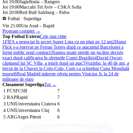
Joi 19:00
Jagiellonia – Rangers
Joi 19:00
Maccabi Tel Aviv – CSKA Sofia
Joi 20:00
Red Bull Salzburg – Pafos
⚽ Fotbal · Superliga
Vin 21:00
Uta Arad – Rapid
Program complet →
Top Fotbal Extern
Cele mai citite
1
FIFA a negociat în secret Super Liga cu un plan pe 12 ani
2
Hansi
Flick s-a enervat pe Ferran Torres după ce atacantul Barcelonei a
forțat public noul contract
3
Santos poate pierde un jucător decisiv
exact după calificarea în sferturile Cupei Braziliei
4
David Owori,
căpitanul lui SC Villa, a murit după un atac
5
Vozinha, la 40 de ani, a
trecut de la Chaves la Colo-Colo. Cum i-a schimbat Cupa Mondială
traseul
6
Real Madrid mărește oferta pentru Vinicius Jr. la 24 de
milioane de euro
Clasament Superliga
Tot →
1
FCS
FCSB
7
2
RAP
Rapid
7
3
UNI
Universitatea Craiova
6
4
UNI
Universitatea Cluj
6
5
ARG
Arges Pitesti
6