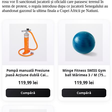
rosu vor fi sanctionati jucatorii și oficialii care parasesc terenul în
semn de protest, o regula introdusa dupa ce jucatorii Senegalului au
abandonat gazonul la ultima finala a Cupei Africii pe Natiuni.
Pompă manuală Presiune
Minge Fitness SWISS Gym
joasă Acțiune dublă Caiac-
ball Mărimea 3 / M (75
canoe 2x2,6L 1-8 PSI
cm) Albastru
119,99 lei
119,99 lei
Cumpără
Cumpără