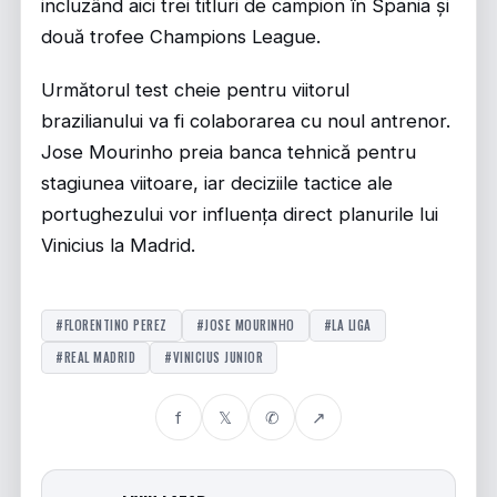
incluzând aici trei titluri de campion în Spania și
două trofee Champions League.
Următorul test cheie pentru viitorul
brazilianului va fi colaborarea cu noul antrenor.
Jose Mourinho preia banca tehnică pentru
stagiunea viitoare, iar deciziile tactice ale
portughezului vor influența direct planurile lui
Vinicius la Madrid.
#FLORENTINO PEREZ
#JOSE MOURINHO
#LA LIGA
#REAL MADRID
#VINICIUS JUNIOR
f
𝕏
✆
↗