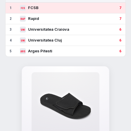
FCSB
1
7
FCS
Rapid
2
7
RAP
Universitatea Craiova
3
6
UNI
Universitatea Cluj
4
6
UNI
Arges Pitesti
5
6
ARG