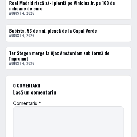
Real Madrid riscă să-l piardă pe Vinicius Jr. pe 160 de
FOTBAL EXTERN
milioane de euro
AUGUST 4, 2026
Bubista, 56 de ani, pleacă de la Capul Verde
FOTBAL EXTERN
AUGUST 4, 2026
Ter Stegen merge la Ajax Amsterdam sub formă de
FOTBAL EXTERN
împrumut
AUGUST 4, 2026
0 COMENTARII
Lasă un comentariu
Comentariu
*