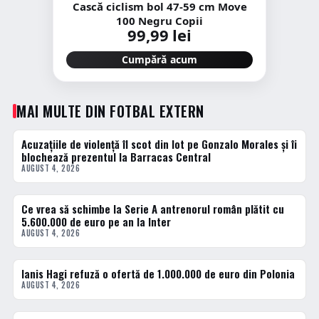
Cască ciclism bol 47-59 cm Move
100 Negru Copii
99,99 lei
Cumpără acum
MAI MULTE DIN FOTBAL EXTERN
Acuzațiile de violență îl scot din lot pe Gonzalo Morales și îi
FOTBAL EXTERN
blochează prezentul la Barracas Central
AUGUST 4, 2026
Ce vrea să schimbe la Serie A antrenorul român plătit cu
FOTBAL EXTERN
5.600.000 de euro pe an la Inter
AUGUST 4, 2026
Ianis Hagi refuză o ofertă de 1.000.000 de euro din Polonia
FOTBAL EXTERN
AUGUST 4, 2026