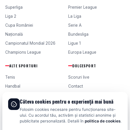
Superliga
Premier League
Liga 2
La Liga
Cupa României
Serie A
Națională
Bundesliga
Campionatul Mondial 2026
Ligue 1
Champions League
Europa League
ALTE SPORTURI
DOLCESPORT
Tenis
Scoruri live
Handbal
Contact
Baschet
Publicitate
Câteva cookies pentru o experiență mai bună
Formula 1
Termeni și condiții
Folosim cookies necesare pentru funcționarea site-
Fotbal intern
ului. Cu acordul tău, activăm și statistici anonime și
publicitate personalizată. Detalii în
politica de cookies
.
Fotbal extern