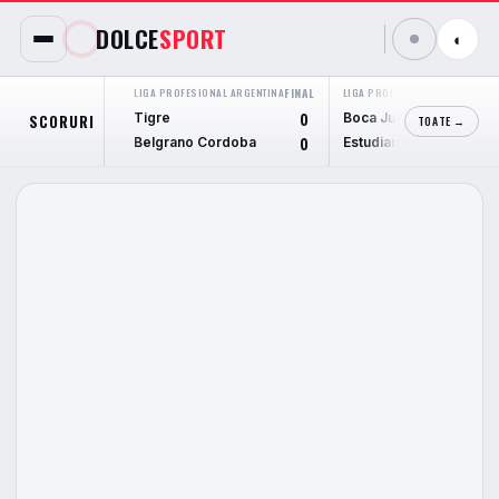
DOLCE
SPORT
◐
LIGA PROFESIONAL ARGENTINA
FINAL
LIGA PROFESIONAL ARGENTINA
F
Tigre
Boca Juniors
SCORURI
0
TOATE →
Belgrano Cordoba
Estudiantes L.P.
0