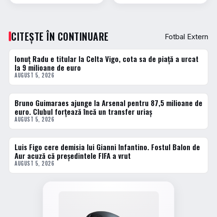
CITEȘTE ÎN CONTINUARE
Fotbal Extern
Ionuț Radu e titular la Celta Vigo, cota sa de piață a urcat
FOTBAL EXTERN
la 9 milioane de euro
AUGUST 5, 2026
Bruno Guimaraes ajunge la Arsenal pentru 87,5 milioane de
FOTBAL EXTERN
euro. Clubul forțează încă un transfer uriaș
AUGUST 5, 2026
Luis Figo cere demisia lui Gianni Infantino. Fostul Balon de
FOTBAL EXTERN
Aur acuză că președintele FIFA a vrut
AUGUST 5, 2026