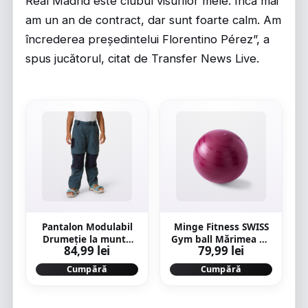
Real Madrid este clubul visurilor mele. Încă mai
am un an de contract, dar sunt foarte calm. Am
încrederea președintelui Florentino Pérez”, a
spus jucătorul, citat de Transfer News Live.
Pantalon Modulabil
Minge Fitness SWISS
Drumeție la munte
Gym ball Mărimea 1 /
84,99 lei
79,99 lei
MH500 Gri-Albastru
L (55 cm) Roz
Copii 2-6 ani
Cumpără
Cumpără