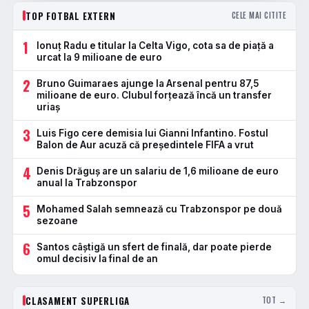
TOP FOTBAL EXTERN
CELE MAI CITITE
1
Ionuț Radu e titular la Celta Vigo, cota sa de piață a
urcat la 9 milioane de euro
2
Bruno Guimaraes ajunge la Arsenal pentru 87,5
milioane de euro. Clubul forțează încă un transfer
uriaș
3
Luis Figo cere demisia lui Gianni Infantino. Fostul
Balon de Aur acuză că președintele FIFA a vrut
4
Denis Drăguș are un salariu de 1,6 milioane de euro
anual la Trabzonspor
5
Mohamed Salah semnează cu Trabzonspor pe două
sezoane
6
Santos câștigă un sfert de finală, dar poate pierde
omul decisiv la final de an
CLASAMENT SUPERLIGA
TOT →