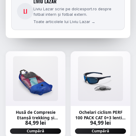
LIVIU LAZAR
Liviu Lazar scrie pe dolcesport.ro despre
LI
fotbal intern și fotbal extern.
Toate articolele lui Liviu Lazar →
Husă de Compresie
Ochelari ciclism PERF
Etanşă trekking și
100 PACK CAT 0+3 lentile
84,99 lei
94,99 lei
drumeție 25L
interschimbabile
Albastru
Cumpără
Cumpără