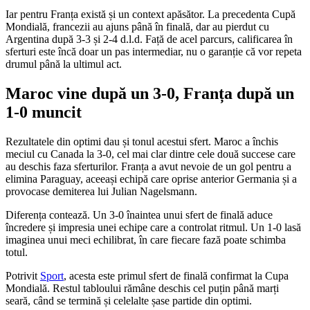
Iar pentru Franța există și un context apăsător. La precedenta Cupă
Mondială, francezii au ajuns până în finală, dar au pierdut cu
Argentina după 3-3 și 2-4 d.l.d. Față de acel parcurs, calificarea în
sferturi este încă doar un pas intermediar, nu o garanție că vor repeta
drumul până la ultimul act.
Maroc vine după un 3-0, Franța după un
1-0 muncit
Rezultatele din optimi dau și tonul acestui sfert. Maroc a închis
meciul cu Canada la 3-0, cel mai clar dintre cele două succese care
au deschis faza sferturilor. Franța a avut nevoie de un gol pentru a
elimina Paraguay, aceeași echipă care oprise anterior Germania și a
provocase demiterea lui Julian Nagelsmann.
Diferența contează. Un 3-0 înaintea unui sfert de finală aduce
încredere și impresia unei echipe care a controlat ritmul. Un 1-0 lasă
imaginea unui meci echilibrat, în care fiecare fază poate schimba
totul.
Potrivit
Sport
, acesta este primul sfert de finală confirmat la Cupa
Mondială. Restul tabloului rămâne deschis cel puțin până marți
seară, când se termină și celelalte șase partide din optimi.