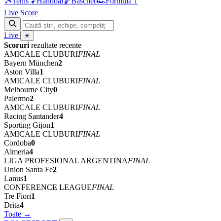
🎾
Tenis
🤾
Handbal
🏀
Baschet
🏎
Formula 1
Live Score
Live
☀
Scoruri
rezultate recente
AMICALE CLUBURI
FINAL
Bayern München
2
Aston Villa
1
AMICALE CLUBURI
FINAL
Melbourne City
0
Palermo
2
AMICALE CLUBURI
FINAL
Racing Santander
4
Sporting Gijon
1
AMICALE CLUBURI
FINAL
Cordoba
0
Almeria
4
LIGA PROFESIONAL ARGENTINA
FINAL
Union Santa Fe
2
Lanus
1
CONFERENCE LEAGUE
FINAL
Tre Fiori
1
Drita
4
Toate →