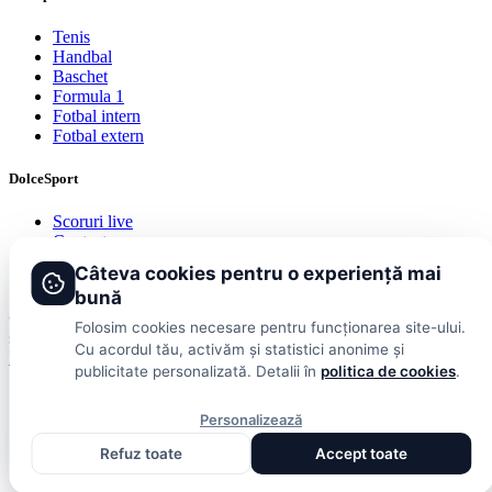
Tenis
Handbal
Baschet
Formula 1
Fotbal intern
Fotbal extern
DolceSport
Scoruri live
Contact
Publicitate
Câteva cookies pentru o experiență mai
Termeni și condiții
bună
© 2026 DolceSport. Toate drepturile rezervate.
Scoruri, clasamente
Folosim cookies necesare pentru funcționarea site-ului.
și analize din toate competițiile
Cu acordul tău, activăm și statistici anonime și
Fotbal intern
Fotbal extern
Scoruri live
publicitate personalizată. Detalii în
politica de cookies
.
Personalizează
Refuz toate
Accept toate