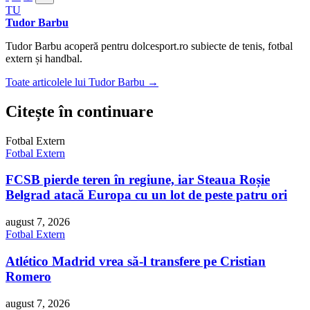
TU
Tudor Barbu
Tudor Barbu acoperă pentru dolcesport.ro subiecte de tenis, fotbal
extern și handbal.
Toate articolele lui Tudor Barbu →
Citește în continuare
Fotbal Extern
Fotbal Extern
FCSB pierde teren în regiune, iar Steaua Roșie
Belgrad atacă Europa cu un lot de peste patru ori
august 7, 2026
Fotbal Extern
Atlético Madrid vrea să-l transfere pe Cristian
Romero
august 7, 2026