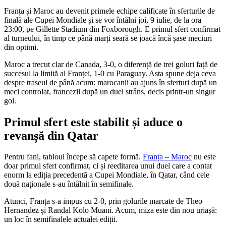
Franța și Maroc au devenit primele echipe calificate în sferturile de
finală ale Cupei Mondiale și se vor întâlni joi, 9 iulie, de la ora
23:00, pe Gillette Stadium din Foxborough. E primul sfert confirmat
al turneului, în timp ce până marți seară se joacă încă șase meciuri
din optimi.
Maroc a trecut clar de Canada, 3-0, o diferență de trei goluri față de
succesul la limită al Franței, 1-0 cu Paraguay. Asta spune deja ceva
despre traseul de până acum: marocanii au ajuns în sferturi după un
meci controlat, francezii după un duel strâns, decis printr-un singur
gol.
Primul sfert este stabilit și aduce o
revanșă din Qatar
Pentru fani, tabloul începe să capete formă.
Franța – Maroc
nu este
doar primul sfert confirmat, ci și reeditarea unui duel care a contat
enorm la ediția precedentă a Cupei Mondiale, în Qatar, când cele
două naționale s-au întâlnit în semifinale.
Atunci, Franța s-a impus cu 2-0, prin golurile marcate de Theo
Hernandez și Randal Kolo Muani. Acum, miza este din nou uriașă:
un loc în semifinalele actualei ediții.