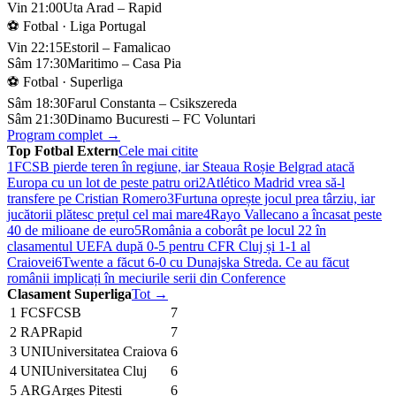
Vin 21:00
Uta Arad – Rapid
⚽ Fotbal · Liga Portugal
Vin 22:15
Estoril – Famalicao
Sâm 17:30
Maritimo – Casa Pia
⚽ Fotbal · Superliga
Sâm 18:30
Farul Constanta – Csikszereda
Sâm 21:30
Dinamo Bucuresti – FC Voluntari
Program complet →
Top Fotbal Extern
Cele mai citite
1
FCSB pierde teren în regiune, iar Steaua Roșie Belgrad atacă
Europa cu un lot de peste patru ori
2
Atlético Madrid vrea să-l
transfere pe Cristian Romero
3
Furtuna oprește jocul prea târziu, iar
jucătorii plătesc prețul cel mai mare
4
Rayo Vallecano a încasat peste
40 de milioane de euro
5
România a coborât pe locul 22 în
clasamentul UEFA după 0-5 pentru CFR Cluj și 1-1 al
Craiovei
6
Twente a făcut 6-0 cu Dunajska Streda. Ce au făcut
românii implicați în meciurile serii din Conference
Clasament Superliga
Tot →
1
FCS
FCSB
7
2
RAP
Rapid
7
3
UNI
Universitatea Craiova
6
4
UNI
Universitatea Cluj
6
5
ARG
Arges Pitesti
6