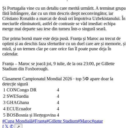
Și Portugalia vine cu un detaliu care merită urmărit. A terminat grupa
fără înfrângere, dar cu un ritm descris drept neconvingător, iar
Cristiano Ronaldo a marcat de două ori împotriva Uzbekistanului. În
meciurile eliminatorii, astfel de contraste se văd imediat: echipa
merge mai departe sau iese din turneu într-o singură seară.
Dar prima bornă mare este deja pusă. Franța și Maroc au trecut de
optimi și au deschis faza sferturilor cu un duel care are și memorie, și
miză, și un termen clar pe care orice fan îl poate pune deja în
calendar.
Franța – Maroc se joacă joi, 9 iulie, de la ora 23:00, pe Gillette
Stadium din Foxborough.
Clasament Campionatul Mondial 2026 · top 5
⚙ apare doar la
detecție sigură
1
CON
Congo DR
4
2
SWE
Suedia
4
3
GHA
Ghana
4
4
ECU
Ecuador
4
5
BOS
Bosnia și Herțegovina
4
#Cupa Mondială
#Franța
#Gillette Stadium
#Maroc
#qatar
f
𝕏
✆
↗