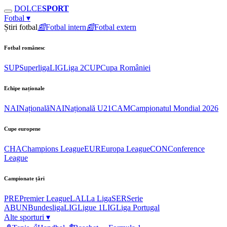
DOLCE
SPORT
Fotbal
▾
Știri fotbal
📰
Fotbal intern
📰
Fotbal extern
Fotbal românesc
SUP
Superliga
LIG
Liga 2
CUP
Cupa României
Echipe naționale
NAI
Națională
NAI
Națională U21
CAM
Campionatul Mondial 2026
Cupe europene
CHA
Champions League
EUR
Europa League
CON
Conference
League
Campionate țări
PRE
Premier League
LAL
La Liga
SER
Serie
A
BUN
Bundesliga
LIG
Ligue 1
LIG
Liga Portugal
Alte sporturi
▾