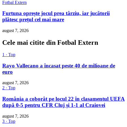
Fotbal Extern
Furtuna oprește jocul prea târziu, iar jucătorii
plătesc prețul cel mai mare
august 7, 2026
Cele mai citite din Fotbal Extern
1 · Top
Rayo Vallecano a încasat peste 40 de milioane de
euro
august 7, 2026
2 · Top
România a coborât pe locul 22 în clasamentul UEFA
după 0-5 pentru CFR Cluj și 1-1 al Craiovei
august 7, 2026
3 · Top