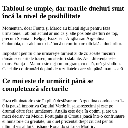
Tabloul se umple, dar marile dueluri sunt
încă la nivel de posibilitate
Momentan, doar Franța și Maroc au biletul sigur pentru faza
următoare. Tabloul actual ar indica și alte posibile sferturi de top,
precum Spania – Belgia, Brazilia – Anglia sau Argentina –
Columbia, dar aici nu există încă o confirmare oficială a duelurilor.
Important pentru cine urmărește turneul zi de zi: aceste meciuri
rămân scenarii de traseu, nu sferturi stabilite. Aici diferența este
mare. Franța – Maroc este deja în program, cu dată, oră și stadion.
Celelalte confruntări depind de rezultatele care vin până marți seară.
Ce mai este de urmărit până se
completează sferturile
Faza eliminatorie este în plină desfășurare. Argentina conduce cu 1-
0 la pauză împotriva Capului Verde în șaisprezecimi și este pe
drumul către faza următoare. Anglia este deja în optimi și are un
meci decisiv cu Mexic. Portugalia și Croația joacă într-o confruntare
eliminatorie cu greutate, un duel prezentat drept crucial pentru
ultimul vis al lui Cristiano Ronaldo și Luka Modric.