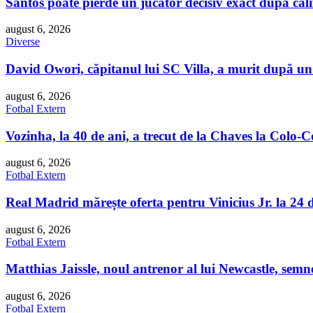
Santos poate pierde un jucător decisiv exact după calif
august 6, 2026
Diverse
David Owori, căpitanul lui SC Villa, a murit după un
august 6, 2026
Fotbal Extern
Vozinha, la 40 de ani, a trecut de la Chaves la Colo
august 6, 2026
Fotbal Extern
Real Madrid mărește oferta pentru Vinicius Jr. la 24 
august 6, 2026
Fotbal Extern
Matthias Jaissle, noul antrenor al lui Newcastle, sem
august 6, 2026
Fotbal Extern