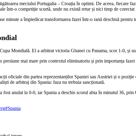
igătoarea meciului Portugalia – Croația în optimi. De aceea, fiecare faz
ale într-o competiție scurtă, unde nu există retur și nici timp de corectat
se minute a împiedicat transformarea fazei într-o rană deschisă pentru to
ondial
upa Mondială. El a arbitrat victoria Ghanei cu Panama, scor 1-0, și suc
 presiune mai mare prin contextul eliminatoriu și prin importanța fazei d
ții oficiale din partea reprezentanților Spaniei sau Austriei și o poziție 
liști de arbitraj din Spania: faza nu trebuia sancționată.
 fost anulat la 0-0, iar Spania a deschis scorul abia în minutul 36, prin
erg
#Spania
otbal intern.