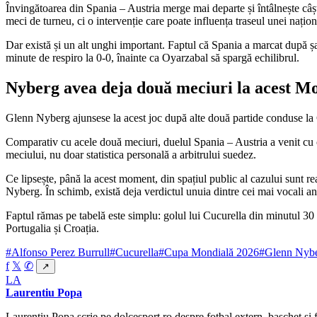
Învingătoarea din Spania – Austria merge mai departe și întâlnește câșt
meci de turneu, ci o intervenție care poate influența traseul unei națion
Dar există și un alt unghi important. Faptul că Spania a marcat după șa
minute de respiro la 0-0, înainte ca Oyarzabal să spargă echilibrul.
Nyberg avea deja două meciuri la acest M
Glenn Nyberg ajunsese la acest joc după alte două partide conduse la C
Comparativ cu acele două meciuri, duelul Spania – Austria a venit cu o
meciului, nu doar statistica personală a arbitrului suedez.
Ce lipsește, până la acest moment, din spațiul public al cazului sunt reac
Nyberg. În schimb, există deja verdictul unuia dintre cei mai vocali ana
Faptul rămas pe tabelă este simplu: golul lui Cucurella din minutul 30 a
Portugalia și Croația.
#Alfonso Perez Burrull
#Cucurella
#Cupa Mondială 2026
#Glenn Nyb
f
𝕏
✆
↗
LA
Laurentiu Popa
Laurentiu Popa scrie pe dolcesport.ro despre fotbal extern, baschet și f