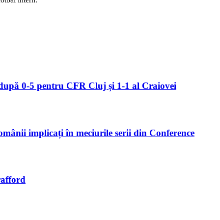
upă 0-5 pentru CFR Cluj și 1-1 al Craiovei
mânii implicați în meciurile serii din Conference
rafford