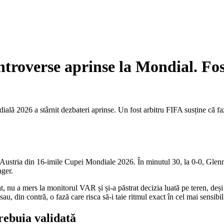
ntroverse aprinse la Mondial. Fos
lă 2026 a stârnit dezbateri aprinse. Un fost arbitru FIFA susține că faza
 Austria din 16-imile Cupei Mondiale 2026. În minutul 30, la 0-0, Glenn
ager.
t, nu a mers la monitorul VAR și și-a păstrat decizia luată pe teren, deși 
au, din contră, o fază care risca să-i taie ritmul exact în cel mai sensib
rebuia validată