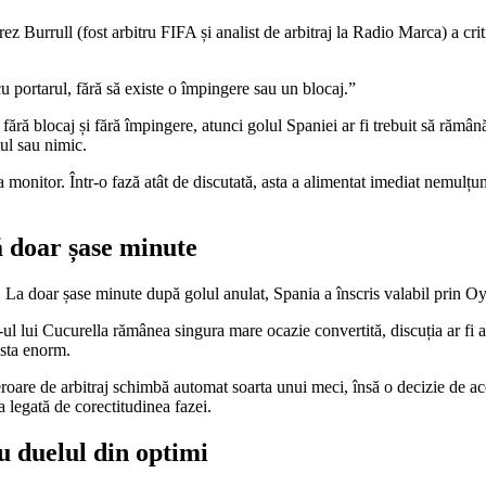
ez Burrull (fost arbitru FIFA și analist de arbitraj la Radio Marca) a crit
cu portarul, fără să existe o împingere sau un blocaj.”
s, fără blocaj și fără împingere, atunci golul Spaniei ar fi trebuit să răm
tul sau nimic.
monitor. Într-o fază atât de discutată, asta a alimentat imediat nemulțum
ă doar șase minute
. La doar șase minute după golul anulat, Spania a înscris valabil prin Oy
-ul lui Cucurella rămânea singura mare ocazie convertită, discuția ar fi 
osta enorm.
e eroare de arbitraj schimbă automat soarta unui meci, însă o decizie de ace
 legată de corectitudinea fazei.
u duelul din optimi