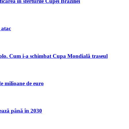
icarea în sferturile Cupei Braziliei
 atac
-Colo. Cum i-a schimbat Cupa Mondială traseul
de milioane de euro
nează până în 2030