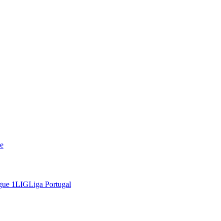
e
gue 1
LIG
Liga Portugal