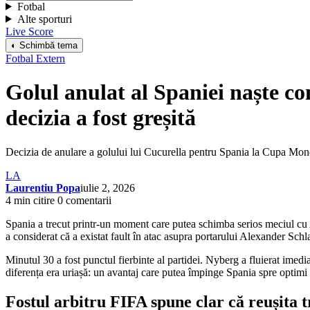
Fotbal
Alte sporturi
Live Score
◐ Schimbă tema
Fotbal Extern
Golul anulat al Spaniei naște co
decizia a fost greșită
Decizia de anulare a golului lui Cucurella pentru Spania la Cupa Mondia
LA
Laurentiu Popa
iulie 2, 2026
4 min citire
0 comentarii
Spania a trecut printr-un moment care putea schimba serios meciul cu
a considerat că a existat fault în atac asupra portarului Alexander Schl
Minutul 30 a fost punctul fierbinte al partidei. Nyberg a fluierat imedia
diferența era uriașă: un avantaj care putea împinge Spania spre optimi s
Fostul arbitru FIFA spune clar că reușita t