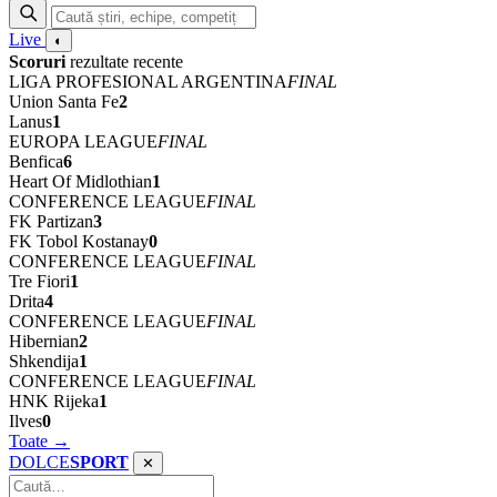
Live
◐
Scoruri
rezultate recente
LIGA PROFESIONAL ARGENTINA
FINAL
Union Santa Fe
2
Lanus
1
EUROPA LEAGUE
FINAL
Benfica
6
Heart Of Midlothian
1
CONFERENCE LEAGUE
FINAL
FK Partizan
3
FK Tobol Kostanay
0
CONFERENCE LEAGUE
FINAL
Tre Fiori
1
Drita
4
CONFERENCE LEAGUE
FINAL
Hibernian
2
Shkendija
1
CONFERENCE LEAGUE
FINAL
HNK Rijeka
1
Ilves
0
Toate →
DOLCE
SPORT
✕