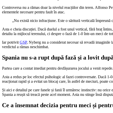
Controversa nu a rămas doar la nivelul reacțiilor din teren. Alfonso Per
elementele necesare pentru fault în atac.
„Nu există nicio infracțiune. Este o săritură verticală împreună 
Asta e cheia discuției. Dacă duelul a fost unul vertical, fără braț întin
detaliu la mijlocul terenului, ci despre o fază de 1-0 într-un meci de to
Iar potrivit
GSP
, Nyberg nu a considerat necesar să revadă imaginile la 
verdictul a rămas neschimbat.
Spania nu s-a rupt după fază și a lovit dup
Partea care a contat imediat pentru desfășurarea jocului a venit repede
Asta a redus pe loc efectul psihologic al fazei controversate. Dacă 1-0
reacționat rapid și a evitat un blocaj care, în astfel de meciuri, poate c
Și aici e detaliul pe care fanele și fanii îl urmăresc instinctiv: nu oric
Spania a reușit să treacă peste acel moment. Asta nu stinge însă disputa
Ce a însemnat decizia pentru meci și pentr