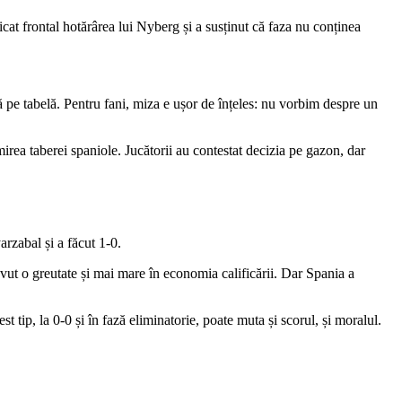
icat frontal hotărârea lui Nyberg și a susținut că faza nu conținea
ână pe tabelă. Pentru fani, miza e ușor de înțeles: nu vorbim despre un
irea taberei spaniole. Jucătorii au contestat decizia pe gazon, dar
arzabal și a făcut 1-0.
avut o greutate și mai mare în economia calificării. Dar Spania a
st tip, la 0-0 și în fază eliminatorie, poate muta și scorul, și moralul.