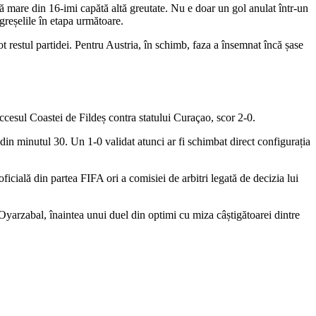
ă mare din 16-imi capătă altă greutate. Nu e doar un gol anulat într-un
 greșelile în etapa următoare.
t restul partidei. Pentru Austria, în schimb, faza a însemnat încă șase
cesul Coastei de Fildeș contra statului Curaçao, scor 2-0.
in minutul 30. Un 1-0 validat atunci ar fi schimbat direct configurația
oficială din partea FIFA ori a comisiei de arbitri legată de decizia lui
 Oyarzabal, înaintea unui duel din optimi cu miza câștigătoarei dintre