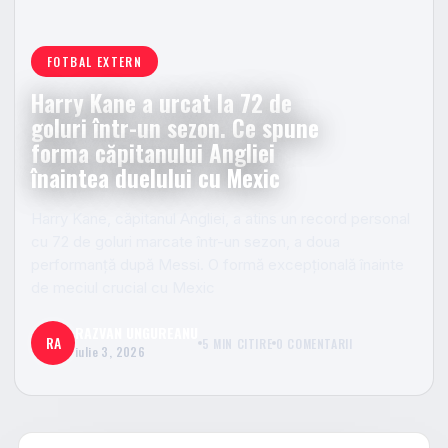
FOTBAL EXTERN
Harry Kane a urcat la 72 de
goluri într-un sezon. Ce spune
forma căpitanului Angliei
înaintea duelului cu Mexic
Harry Kane, căpitanul Angliei, a atins un record personal
cu 72 de goluri marcate într-un sezon, a doua
performanță după Messi. O formă excepțională înainte
de meciul crucial cu Mexic
RAZVAN UNGUREANU
RA
5 MIN CITIRE
0 COMENTARII
iulie 3, 2026