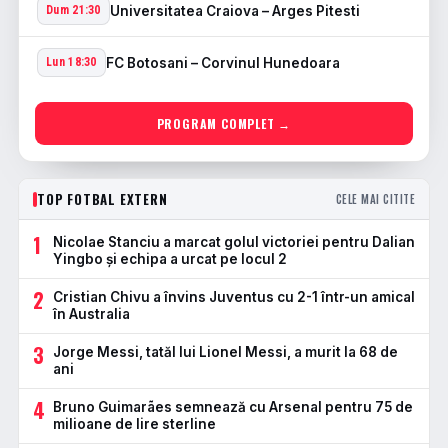
Universitatea Craiova – Arges Pitesti
Dum 21:30
FC Botosani – Corvinul Hunedoara
Lun 18:30
PROGRAM COMPLET →
TOP FOTBAL EXTERN
CELE MAI CITITE
1
Nicolae Stanciu a marcat golul victoriei pentru Dalian
Yingbo și echipa a urcat pe locul 2
2
Cristian Chivu a învins Juventus cu 2-1 într-un amical
în Australia
3
Jorge Messi, tatăl lui Lionel Messi, a murit la 68 de
ani
4
Bruno Guimarães semnează cu Arsenal pentru 75 de
milioane de lire sterline