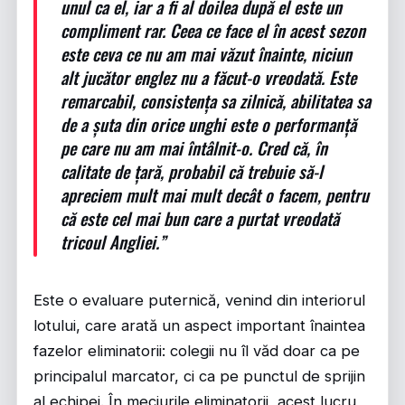
unul ca el, iar a fi al doilea după el este un
compliment rar. Ceea ce face el în acest sezon
este ceva ce nu am mai văzut înainte, niciun
alt jucător englez nu a făcut-o vreodată. Este
remarcabil, consistența sa zilnică, abilitatea sa
de a șuta din orice unghi este o performanță
pe care nu am mai întâlnit-o. Cred că, în
calitate de țară, probabil că trebuie să-l
apreciem mult mai mult decât o facem, pentru
că este cel mai bun care a purtat vreodată
tricoul Angliei.”
Este o evaluare puternică, venind din interiorul
lotului, care arată un aspect important înaintea
fazelor eliminatorii: colegii nu îl văd doar ca pe
principalul marcator, ci ca pe punctul de sprijin
al echipei. În meciurile eliminatorii, acest lucru