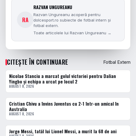
RAZVAN UNGUREANU
Razvan Ungureanu acoperă pentru
RA
dolcesport.ro subiecte de fotbal intern și
fotbal extern.
Toate articolele lui Razvan Ungureanu →
CITEȘTE ÎN CONTINUARE
Fotbal Extern
Nicolae Stanciu a marcat golul victoriei pentru Dalian
FOTBAL EXTERN
Yingbo și echipa a urcat pe locul 2
AUGUST 8, 2026
Cristian Chivu a învins Juventus cu 2-1 într-un amical în
FOTBAL EXTERN
Australia
AUGUST 8, 2026
Jorge Messi, tatăl lui Lionel Messi, a murit la 68 de ani
FOTBAL EXTERN