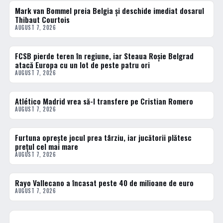
Mark van Bommel preia Belgia și deschide imediat dosarul
FOTBAL EXTERN
Thibaut Courtois
AUGUST 7, 2026
FCSB pierde teren în regiune, iar Steaua Roșie Belgrad
FOTBAL EXTERN
atacă Europa cu un lot de peste patru ori
AUGUST 7, 2026
Atlético Madrid vrea să-l transfere pe Cristian Romero
FOTBAL EXTERN
AUGUST 7, 2026
Furtuna oprește jocul prea târziu, iar jucătorii plătesc
FOTBAL EXTERN
prețul cel mai mare
AUGUST 7, 2026
Rayo Vallecano a încasat peste 40 de milioane de euro
FOTBAL EXTERN
AUGUST 7, 2026