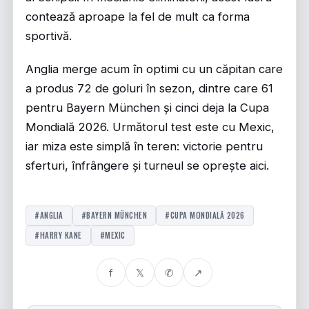
contează aproape la fel de mult ca forma
sportivă.
Anglia merge acum în optimi cu un căpitan care
a produs 72 de goluri în sezon, dintre care 61
pentru Bayern München și cinci deja la Cupa
Mondială 2026. Următorul test este cu Mexic,
iar miza este simplă în teren: victorie pentru
sferturi, înfrângere și turneul se oprește aici.
#ANGLIA
#BAYERN MÜNCHEN
#CUPA MONDIALĂ 2026
#HARRY KANE
#MEXIC
f
𝕏
✆
↗