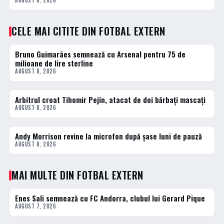
AUGUST 8, 2026
CELE MAI CITITE DIN FOTBAL EXTERN
Bruno Guimarães semnează cu Arsenal pentru 75 de
1 · TOP
milioane de lire sterline
AUGUST 8, 2026
Arbitrul croat Tihomir Pejin, atacat de doi bărbați mascați
2 · TOP
AUGUST 8, 2026
Andy Morrison revine la microfon după șase luni de pauză
3 · TOP
AUGUST 8, 2026
MAI MULTE DIN FOTBAL EXTERN
Enes Sali semnează cu FC Andorra, clubul lui Gerard Pique
FOTBAL EXTERN
AUGUST 7, 2026