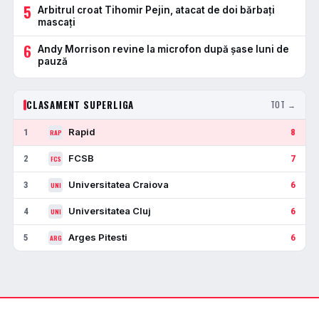
5
Arbitrul croat Tihomir Pejin, atacat de doi bărbați
mascați
6
Andy Morrison revine la microfon după șase luni de
pauză
CLASAMENT SUPERLIGA
TOT →
Rapid
1
8
RAP
FCSB
2
7
FCS
Universitatea Craiova
3
6
UNI
Universitatea Cluj
4
6
UNI
Arges Pitesti
5
6
ARG