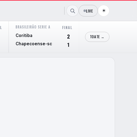
☀
LIVE
BRASILEIRÃO SERIE A
LIGA PROFESIONAL ARGENTINA
L
FINAL
Coritiba
Boca Juniors
2
TOATE →
Chapecoense-sc
Velez Sarsfield
1