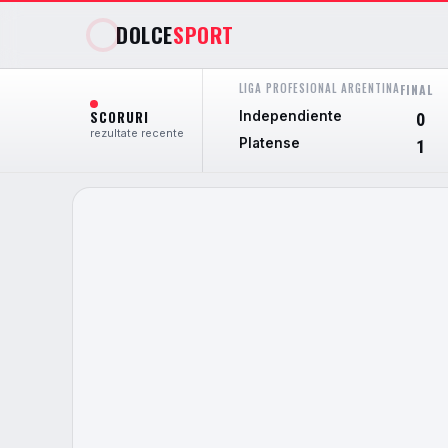
DOLCE
SPORT
LIGA PROFESIONAL ARGENTINA
FINAL
SCORURI
Independiente
0
rezultate recente
Platense
1