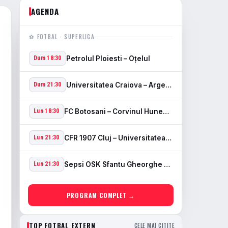
AGENDA
⚽ FOTBAL · SUPERLIGA
Petrolul Ploiesti – Oţelul
Dum 18:30
Universitatea Craiova – Arges Pitesti
Dum 21:30
FC Botosani – Corvinul Hunedoara
Lun 18:30
CFR 1907 Cluj – Universitatea Cluj
Lun 21:30
Sepsi OSK Sfantu Gheorghe – FCSB
Lun 21:30
PROGRAM COMPLET →
TOP FOTBAL EXTERN
CELE MAI CITITE