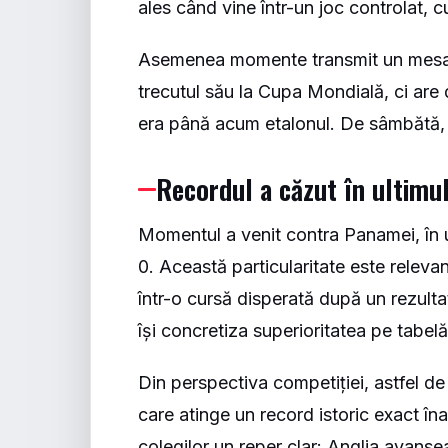
ales când vine într-un joc controlat, 
Asemenea momente transmit un mesaj 
trecutul său la Cupa Mondială, ci are 
era până acum etalonul. De sâmbătă, 
Recordul a căzut în ultimu
Momentul a venit contra Panamei, în ul
0. Această particularitate este releva
într-o cursă disperată după un rezultat,
își concretiza superioritatea pe tabelă
Din perspectiva competiției, astfel de
care atinge un record istoric exact în
colegilor un reper clar: Anglia avanse