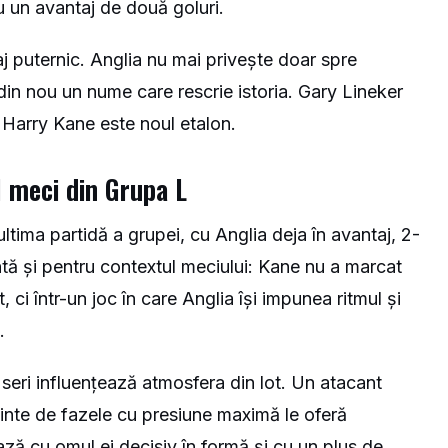
cu un avantaj de două goluri.
puternic. Anglia nu mai privește doar spre
din nou un nume care rescrie istoria. Gary Lineker
Harry Kane este noul etalon.
l meci din Grupa L
tima partidă a grupei, cu Anglia deja în avantaj, 2-
ntă și pentru contextul meciului: Kane nu a marcat
 ci într-un joc în care Anglia își impunea ritmul și
.
 seri influențează atmosfera din lot. Un atacant
ainte de fazele cu presiune maximă le oferă
ază cu omul ei decisiv în formă și cu un plus de