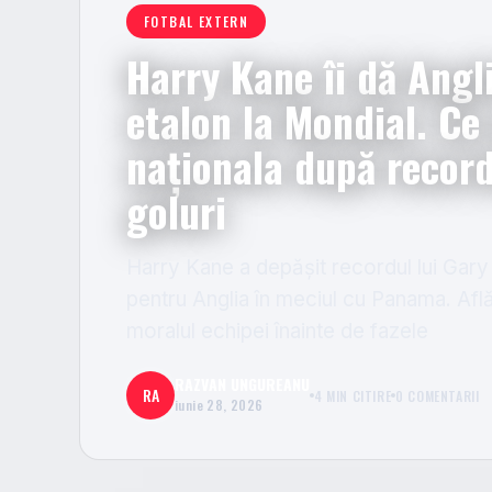
FOTBAL EXTERN
Harry Kane îi dă Angl
etalon la Mondial. Ce
naționala după record
goluri
Harry Kane a depășit recordul lui Gary 
pentru Anglia în meciul cu Panama. Af
moralul echipei înainte de fazele
RAZVAN UNGUREANU
RA
4 MIN CITIRE
0 COMENTARII
iunie 28, 2026