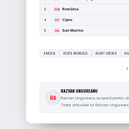
România
3
ROM
Cipru
4
CYP
San Marino
5
SAN
#ANGLIA
#CUPA MONDIALĂ
#GARY LINEKER
#H
f
RAZVAN UNGUREANU
RA
Razvan Ungureanu acoperă pentru dolce
Toate articolele lui Razvan Ungurea