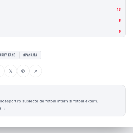
13
8
0
ARRY KANE
#PANAMA
𝕏
✆
↗
sport.ro subiecte de fotbal intern și fotbal extern.
nu →