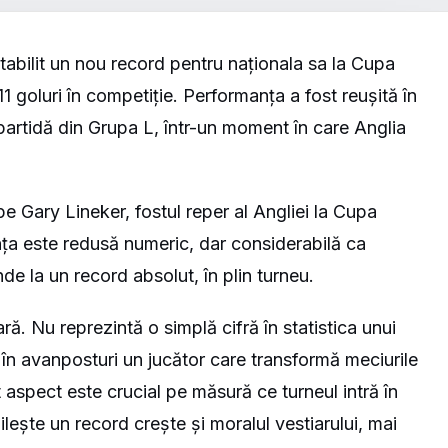
stabilit un nou record pentru naționala sa la Cupa
1 goluri în competiție. Performanța a fost reușită în
partidă din Grupa L, într-un moment în care Anglia
pe Gary Lineker, fostul reper al Angliei la Cupa
nța este redusă numeric, dar considerabilă ca
de la un record absolut, în plin turneu.
ară. Nu reprezintă o simplă cifră în statistica unui
 în avanposturi un jucător care transformă meciurile
t aspect este crucial pe măsură ce turneul intră în
bilește un record crește și moralul vestiarului, mai