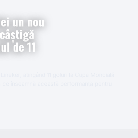
iei un nou
 câștigă
ul de 11
Lineker, atingând 11 goluri la Cupa Mondială
lă ce înseamnă această performanță pentru