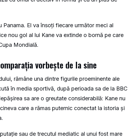
u Panama. El va însoți fiecare următor meci al
ice nou gol al lui Kane va extinde o bornă pe care
a Cupa Mondială.
 comparația vorbește de la sine
rdului, rămâne una dintre figurile proeminente ale
cută în media sportivă, după perioada sa de la BBC
 depășirea sa are o greutate considerabilă: Kane nu
 cineva care a rămas puternic conectat la istoria și
a.
putație sau de trecutul mediatic al unui fost mare