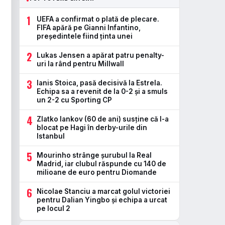
1
UEFA a confirmat o plată de plecare.
FIFA apără pe Gianni Infantino,
președintele fiind ținta unei
2
Lukas Jensen a apărat patru penalty-
uri la rând pentru Millwall
3
Ianis Stoica, pasă decisivă la Estrela.
Echipa sa a revenit de la 0-2 și a smuls
un 2-2 cu Sporting CP
4
Zlatko Iankov (60 de ani) susține că l-a
blocat pe Hagi în derby-urile din
Istanbul
5
Mourinho strânge șurubul la Real
Madrid, iar clubul răspunde cu 140 de
milioane de euro pentru Diomande
6
Nicolae Stanciu a marcat golul victoriei
pentru Dalian Yingbo și echipa a urcat
pe locul 2