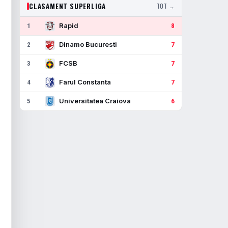
CLASAMENT SUPERLIGA
TOT →
Rapid
1
8
Dinamo Bucuresti
2
7
FCSB
3
7
Farul Constanta
4
7
Universitatea Craiova
5
6