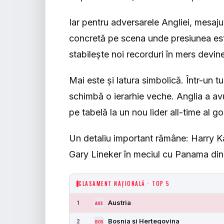
Iar pentru adversarele Angliei, mesajul
concretă pe scena unde presiunea est
stabilește noi recorduri în mers devine
Mai este și latura simbolică. Într-un
schimbă o ierarhie veche. Anglia a a
pe tabelă la un nou lider all-time al g
Un detaliu important rămâne: Harry K
Gary Lineker în meciul cu Panama din 
CLASAMENT NAȚIONALĂ · TOP 5
Austria
1
AUS
Bosnia și Herțegovina
2
BOS