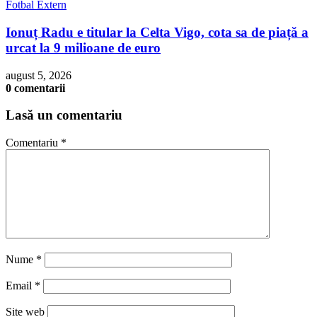
Fotbal Extern
Ionuț Radu e titular la Celta Vigo, cota sa de piață a
urcat la 9 milioane de euro
august 5, 2026
0 comentarii
Lasă un comentariu
Comentariu
*
Nume
*
Email
*
Site web