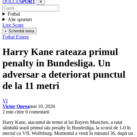
DOLCE
SPORT
✕
Fotbal
Alte sporturi
Live Score
◐ Schimbă tema
Fotbal Extern
Harry Kane rateaza primul
penalty in Bundesliga. Un
adversar a deteriorat punctul
de la 11 metri
VI
Victor Oprea
mai 10, 2026
2 min citire
0 comentarii
Harry Kane, atacantul de temut al lui Bayern Munchen, a ratat
sâmbătă seară primul său penalty în Bundesliga, la scorul de 1-0 în
meciul cu VfL Wolfsburg. Momentul a venit în minutul 36, după un