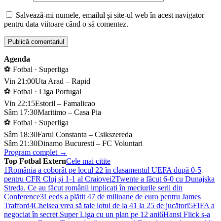
Salvează-mi numele, emailul și site-ul web în acest navigator
pentru data viitoare când o să comentez.
Agenda
⚽ Fotbal · Superliga
Vin 21:00
Uta Arad – Rapid
⚽ Fotbal · Liga Portugal
Vin 22:15
Estoril – Famalicao
Sâm 17:30
Maritimo – Casa Pia
⚽ Fotbal · Superliga
Sâm 18:30
Farul Constanta – Csikszereda
Sâm 21:30
Dinamo Bucuresti – FC Voluntari
Program complet →
Top Fotbal Extern
Cele mai citite
1
România a coborât pe locul 22 în clasamentul UEFA după 0-5
pentru CFR Cluj și 1-1 al Craiovei
2
Twente a făcut 6-0 cu Dunajska
Streda. Ce au făcut românii implicați în meciurile serii din
Conference
3
Leeds a plătit 47 de milioane de euro pentru James
Trafford
4
Chelsea vrea să taie lotul de la 41 la 25 de jucători
5
FIFA a
negociat în secret Super Liga cu un plan pe 12 ani
6
Hansi Flick s-a