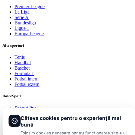
Premier League
La Liga
Serie A
Bundesliga
Ligue 1
Europa League
Alte sporturi
Tenis
Handbal
Baschet
Formula 1
Fotbal intern
Fotbal extern
DolceSport
Scoruri live
Contact
Câteva cookies pentru o experiență mai
Publicitate
Termeni și condiții
bună
Folosim cookies necesare pentru funcționarea site-ului.
© 2026 DolceSport. Toate drepturile rezervate.
Scoruri, clasamente