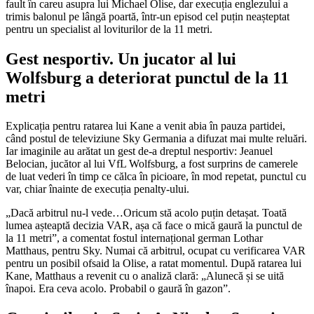
fault în careu asupra lui Michael Olise, dar execuția englezului a
trimis balonul pe lângă poartă, într-un episod cel puțin neașteptat
pentru un specialist al loviturilor de la 11 metri.
Gest nesportiv. Un jucator al lui
Wolfsburg a deteriorat punctul de la 11
metri
Explicația pentru ratarea lui Kane a venit abia în pauza partidei,
când postul de televiziune Sky Germania a difuzat mai multe reluări.
Iar imaginile au arătat un gest de-a dreptul nesportiv: Jeanuel
Belocian, jucător al lui VfL Wolfsburg, a fost surprins de camerele
de luat vederi în timp ce călca în picioare, în mod repetat, punctul cu
var, chiar înainte de execuția penalty-ului.
„Dacă arbitrul nu-l vede…Oricum stă acolo puțin detașat. Toată
lumea așteaptă decizia VAR, așa că face o mică gaură la punctul de
la 11 metri”, a comentat fostul internațional german Lothar
Matthaus, pentru Sky. Numai că arbitrul, ocupat cu verificarea VAR
pentru un posibil ofsaid la Olise, a ratat momentul. După ratarea lui
Kane, Matthaus a revenit cu o analiză clară: „Alunecă și se uită
înapoi. Era ceva acolo. Probabil o gaură în gazon”.