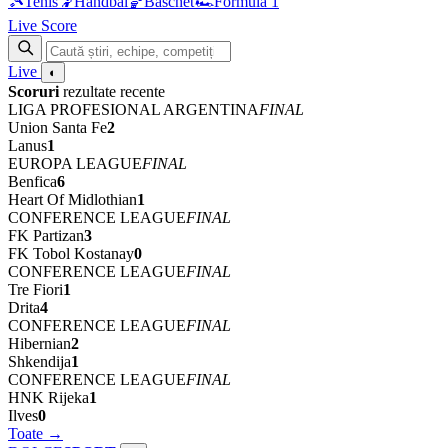
🎾
Tenis
🤾
Handbal
🏀
Baschet
🏎
Formula 1
Live Score
Live
◐
Scoruri
rezultate recente
LIGA PROFESIONAL ARGENTINA
FINAL
Union Santa Fe
2
Lanus
1
EUROPA LEAGUE
FINAL
Benfica
6
Heart Of Midlothian
1
CONFERENCE LEAGUE
FINAL
FK Partizan
3
FK Tobol Kostanay
0
CONFERENCE LEAGUE
FINAL
Tre Fiori
1
Drita
4
CONFERENCE LEAGUE
FINAL
Hibernian
2
Shkendija
1
CONFERENCE LEAGUE
FINAL
HNK Rijeka
1
Ilves
0
Toate →