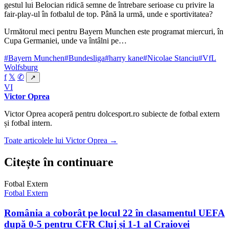
gestul lui Belocian ridică semne de întrebare serioase cu privire la
fair-play-ul în fotbalul de top. Până la urmă, unde e sportivitatea?
Următorul meci pentru Bayern Munchen este programat miercuri, în
Cupa Germaniei, unde va întâlni pe…
#Bayern Munchen
#Bundesliga
#harry kane
#Nicolae Stanciu
#VfL
Wolfsburg
f
𝕏
✆
↗
VI
Victor Oprea
Victor Oprea acoperă pentru dolcesport.ro subiecte de fotbal extern
și fotbal intern.
Toate articolele lui Victor Oprea →
Citește în continuare
Fotbal Extern
Fotbal Extern
România a coborât pe locul 22 în clasamentul UEFA
după 0-5 pentru CFR Cluj și 1-1 al Craiovei