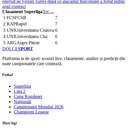
enervat pe Ferran Torres după ce atacantul Barcelonei a forțat public
noul contract
Clasament Superliga
Tot →
1
FCS
FCSB
7
2
RAP
Rapid
7
3
UNI
Universitatea Craiova
6
4
UNI
Universitatea Cluj
6
5
ARG
Arges Pitesti
6
DOLCE
SPORT
Platforma ta de sport: scoruri live, clasamente, analize și predicții din
toate campionatele care contează.
Fotbal
Superliga
Liga 2
Cupa României
Națională
Campionatul Mondial 2026
Champions League
Mari ligi