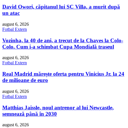
David Owori, căpitanul lui SC Villa, a murit după
un atac
august 6, 2026
Fotbal Extern
Vozinha, la 40 de ani, a trecut de la Chaves la Colo-
Colo. Cum i-a schimbat Cupa Mondială traseul
august 6, 2026
Fotbal Extern
Real Madrid mărește oferta pentru Vinicius Jr. la 24
de milioane de euro
august 6, 2026
Fotbal Extern
Matthias Jaissle, noul antrenor al lui Newcastle,
semnează până în 2030
august 6, 2026