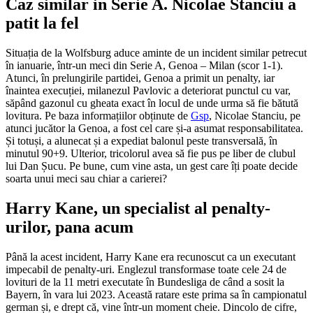
Caz similar in Serie A. Nicolae Stanciu a
patit la fel
Situația de la Wolfsburg aduce aminte de un incident similar petrecut
în ianuarie, într-un meci din Serie A, Genoa – Milan (scor 1-1).
Atunci, în prelungirile partidei, Genoa a primit un penalty, iar
înaintea execuției, milanezul Pavlovic a deteriorat punctul cu var,
săpând gazonul cu gheata exact în locul de unde urma să fie bătută
lovitura. Pe baza informațiilor obținute de
Gsp
, Nicolae Stanciu, pe
atunci jucător la Genoa, a fost cel care și-a asumat responsabilitatea.
Și totuși, a alunecat și a expediat balonul peste transversală, în
minutul 90+9. Ulterior, tricolorul avea să fie pus pe liber de clubul
lui Dan Șucu. Pe bune, cum vine asta, un gest care îți poate decide
soarta unui meci sau chiar a carierei?
Harry Kane, un specialist al penalty-
urilor, pana acum
Până la acest incident, Harry Kane era recunoscut ca un executant
impecabil de penalty-uri. Englezul transformase toate cele 24 de
lovituri de la 11 metri executate în Bundesliga de când a sosit la
Bayern, în vara lui 2023. Această ratare este prima sa în campionatul
german și, e drept că, vine într-un moment cheie. Dincolo de cifre,