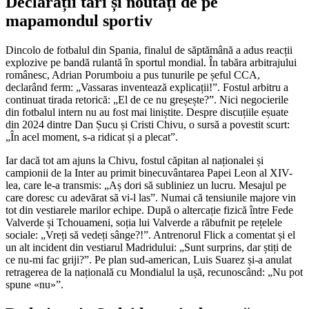
Declarații tari și noutăți de pe
mapamondul sportiv
Dincolo de fotbalul din Spania, finalul de săptămână a adus reacții
explozive pe bandă rulantă în sportul mondial. În tabăra arbitrajului
românesc, Adrian Porumboiu a pus tunurile pe șeful CCA,
declarând ferm: „Vassaras inventează explicații!”. Fostul arbitru a
continuat tirada retorică: „El de ce nu greșește?”. Nici negocierile
din fotbalul intern nu au fost mai liniștite. Despre discuțiile eșuate
din 2024 dintre Dan Șucu și Cristi Chivu, o sursă a povestit scurt:
„În acel moment, s-a ridicat și a plecat”.
Iar dacă tot am ajuns la Chivu, fostul căpitan al naționalei și
campionii de la Inter au primit binecuvântarea Papei Leon al XIV-
lea, care le-a transmis: „Aș dori să subliniez un lucru. Mesajul pe
care doresc cu adevărat să vi-l las”. Numai că tensiunile majore vin
tot din vestiarele marilor echipe. După o altercație fizică între Fede
Valverde și Tchouameni, soția lui Valverde a răbufnit pe rețelele
sociale: „Vreți să vedeți sânge?!”. Antrenorul Flick a comentat și el
un alt incident din vestiarul Madridului: „Sunt surprins, dar știți de
ce nu-mi fac griji?”. Pe plan sud-american, Luis Suarez și-a anulat
retragerea de la națională cu Mondialul la ușă, recunoscând: „Nu pot
spune «nu»”.