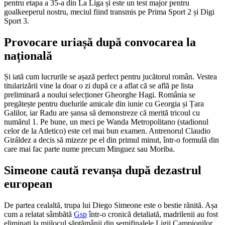
pentru etapa a 35-a din La Liga și este un test major pentru
goalkeeperul nostru, meciul fiind transmis pe Prima Sport 2 și Digi
Sport 3.
Provocare uriașă după convocarea la
națională
Și iată cum lucrurile se așază perfect pentru jucătorul român. Vestea
titularizării vine la doar o zi după ce a aflat că se află pe lista
preliminară a noului selecționer Gheorghe Hagi. România se
pregătește pentru duelurile amicale din iunie cu Georgia și Țara
Galilor, iar Radu are șansa să demonstreze că merită tricoul cu
numărul 1. Pe bune, un meci pe Wanda Metropolitano (stadionul
celor de la Atletico) este cel mai bun examen. Antrenorul Claudio
Giráldez a decis să mizeze pe el din primul minut, într-o formulă din
care mai fac parte nume precum Minguez sau Moriba.
Simeone caută revanșa după dezastrul
european
De partea cealaltă, trupa lui Diego Simeone este o bestie rănită. Așa
cum a relatat sâmbătă
Gsp
într-o cronică detaliată, madrilenii au fost
eliminați la mijlocul săptămânii din semifinalele Ligii Campionilor.