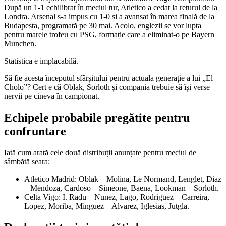
După un 1-1 echilibrat în meciul tur, Atletico a cedat la returul de la
Londra. Arsenal s-a impus cu 1-0 și a avansat în marea finală de la
Budapesta, programată pe 30 mai. Acolo, englezii se vor lupta
pentru marele trofeu cu PSG, formație care a eliminat-o pe Bayern
Munchen.
Statistica e implacabilă.
Să fie acesta începutul sfârșitului pentru actuala generație a lui „El
Cholo”? Cert e că Oblak, Sorloth și compania trebuie să își verse
nervii pe cineva în campionat.
Echipele probabile pregătite pentru
confruntare
Iată cum arată cele două distribuții anunțate pentru meciul de
sâmbătă seara:
Atletico Madrid: Oblak – Molina, Le Normand, Lenglet, Diaz
– Mendoza, Cardoso – Simeone, Baena, Lookman – Sorloth.
Celta Vigo: I. Radu – Nunez, Lago, Rodriguez – Carreira,
Lopez, Moriba, Minguez – Alvarez, Iglesias, Jutgla.