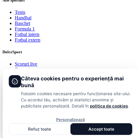
Alte sporturi
Tenis
Handbal
Baschet
Formula 1
Fotbal intern
Fotbal extern
DolceSport
Scoruri live
Contact
Publicitate
Câteva cookies pentru o experiență mai
Termeni și condiții
bună
© 2026 DolceSport. Toate drepturile rezervate.
Scoruri, clasamente
Folosim cookies necesare pentru funcționarea site-ului.
și analize din toate competițiile
Cu acordul tău, activăm și statistici anonime și
Fotbal intern
Fotbal extern
Scoruri live
publicitate personalizată. Detalii în
politica de cookies
.
Personalizează
Refuz toate
Accept toate