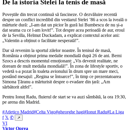
De la istoria Stelei la tenis de masă
Poveștile din trecut continuă să fascineze. O dezvăluire recentă
despre un conflict incredibil din vestiarul Stelei ’86 a scos la iveală o
mărturie dură: „I-am dat un picior în gură lui Bumbescu de nu și-a
dat seama cu ce l-am lovit!”. Tot despre acea perioadă de aur, eroul
de la Sevilla, Helmut Duckadam, a explicat contextul acelor ani:
„Valentin a obținut o facilitate nesperată!”.
Dar să revenim la sportul zilelor noastre. În tenisul de masă,
România a obținut prima medalie mondială după 26 de ani. Berni
Szocs a descris momentul emoționant: „Vis devenit realitate, ne
doream de mult medalia mondială!”. În zona de lifestyle sportiv, o
vedetă s-a pozat în toaleta avionului în drum spre un mare meci,
postând mesajul: „Regina se întoarce!”, în timp ce prezentatoarea
Simona Țăranu a mărturisit despre o evadare din țară: „Am
sărbătorit altfel”.
Pentru Ionuț Radu, fluierul de start se va auzi sâmbătă, la ora 19:30,
pe arena din Madrid.
#Atletico Madrid
#Celta Vigo
#gheorghe hagi
#Ionut Radu
#La Liga
f
𝕏
✆
↗
VI
Victor Oprea