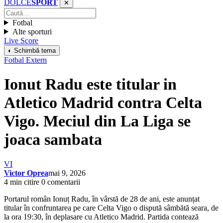
DOLCE
SPORT
✕
Fotbal
Alte sporturi
Live Score
◐ Schimbă tema
Fotbal Extern
Ionut Radu este titular in
Atletico Madrid contra Celta
Vigo. Meciul din La Liga se
joaca sambata
VI
Victor Oprea
mai 9, 2026
4 min citire
0 comentarii
Portarul român Ionuț Radu, în vârstă de 28 de ani, este anunțat
titular în confruntarea pe care Celta Vigo o dispută sâmbătă seara, de
la ora 19:30, în deplasare cu Atletico Madrid. Partida contează