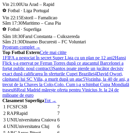
Vin 21:00
Uta Arad – Rapid
⚽ Fotbal · Liga Portugal
Vin 22:15
Estoril – Famalicao
Sâm 17:30
Maritimo – Casa Pia
⚽ Fotbal · Superliga
Sâm 18:30
Farul Constanta – Csikszereda
Sâm 21:30
Dinamo Bucuresti – FC Voluntari
Program complet →
Top Fotbal Extern
Cele mai citite
1
FIFA a negociat în secret Super Liga cu un plan pe 12 ani
2
Hansi
Flick s-a enervat pe Ferran Torres după ce atacantul Barcelonei a
forțat public noul contract
3
Santos poate pierde un jucător decisiv
exact după calificarea în sferturile Cupei Braziliei
4
David Owori,
căpitanul lui SC Villa, a murit după un atac
5
Vozinha, la 40 de ani, a
trecut de la Chaves la Colo-Colo. Cum i-a schimbat Cupa Mondială
traseul
6
Real Madrid mărește oferta pentru Vinicius Jr. la 24 de
milioane de euro
Clasament Superliga
Tot →
1
FCS
FCSB
7
2
RAP
Rapid
7
3
UNI
Universitatea Craiova
6
4
UNI
Universitatea Cluj
6
5
ARG
Arges Pitesti
6