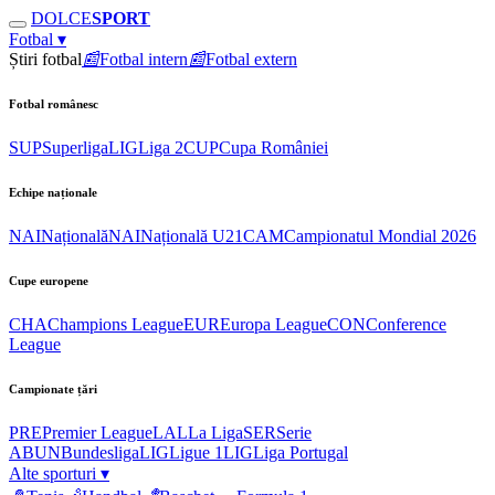
DOLCE
SPORT
Fotbal
▾
Știri fotbal
📰
Fotbal intern
📰
Fotbal extern
Fotbal românesc
SUP
Superliga
LIG
Liga 2
CUP
Cupa României
Echipe naționale
NAI
Națională
NAI
Națională U21
CAM
Campionatul Mondial 2026
Cupe europene
CHA
Champions League
EUR
Europa League
CON
Conference
League
Campionate țări
PRE
Premier League
LAL
La Liga
SER
Serie
A
BUN
Bundesliga
LIG
Ligue 1
LIG
Liga Portugal
Alte sporturi
▾