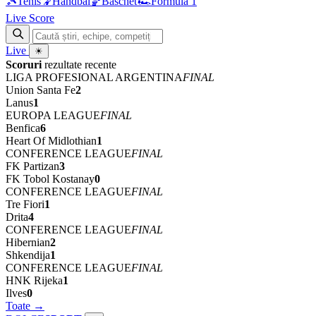
🎾
Tenis
🤾
Handbal
🏀
Baschet
🏎
Formula 1
Live Score
Live
☀
Scoruri
rezultate recente
LIGA PROFESIONAL ARGENTINA
FINAL
Union Santa Fe
2
Lanus
1
EUROPA LEAGUE
FINAL
Benfica
6
Heart Of Midlothian
1
CONFERENCE LEAGUE
FINAL
FK Partizan
3
FK Tobol Kostanay
0
CONFERENCE LEAGUE
FINAL
Tre Fiori
1
Drita
4
CONFERENCE LEAGUE
FINAL
Hibernian
2
Shkendija
1
CONFERENCE LEAGUE
FINAL
HNK Rijeka
1
Ilves
0
Toate →