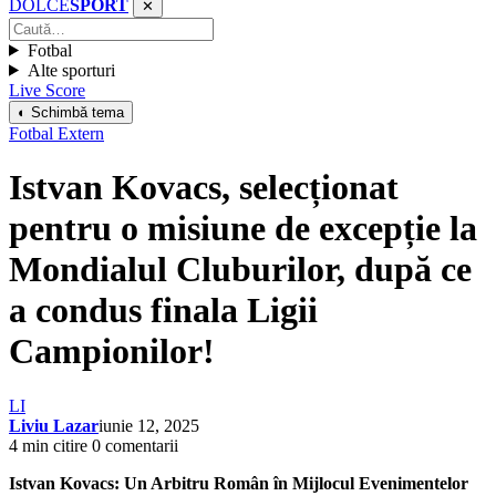
DOLCE
SPORT
✕
Fotbal
Alte sporturi
Live Score
◐ Schimbă tema
Fotbal Extern
Istvan Kovacs, selecționat
pentru o misiune de excepție la
Mondialul Cluburilor, după ce
a condus finala Ligii
Campionilor!
LI
Liviu Lazar
iunie 12, 2025
4 min citire
0 comentarii
Istvan Kovacs: Un Arbitru Român în Mijlocul Evenimentelor