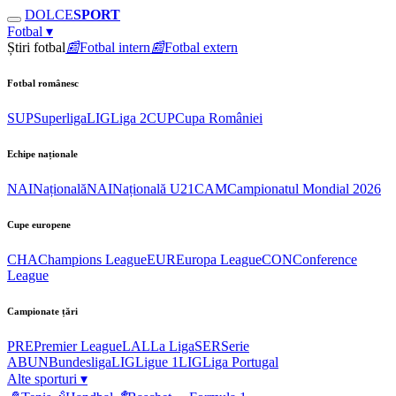
DOLCE
SPORT
Fotbal
▾
Știri fotbal
📰
Fotbal intern
📰
Fotbal extern
Fotbal românesc
SUP
Superliga
LIG
Liga 2
CUP
Cupa României
Echipe naționale
NAI
Națională
NAI
Națională U21
CAM
Campionatul Mondial 2026
Cupe europene
CHA
Champions League
EUR
Europa League
CON
Conference
League
Campionate țări
PRE
Premier League
LAL
La Liga
SER
Serie
A
BUN
Bundesliga
LIG
Ligue 1
LIG
Liga Portugal
Alte sporturi
▾