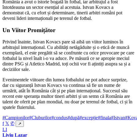
România a avut o istorie bogată în fotbal, iar arbitrajul a fost
întotdeauna un sector esențial al acestuia. Istvan Kovacs a
demonstrat că, cu efort și determinare, tinerii arbitri români pot
deveni lideri internaționali pe terenul de fotbal.
Un Viitor Promițător
Privind înainte, Istvan Kovacs pare să aibă un viitor luminos în
arbitrajul internațional. Cu abilități netăgăduite și o etică de muncă
exemplară, el este pregătit să se confrunte cu orice provocare pe care
fotbalul la nivel înalt i-o va aduce. Pe măsură ce se apropie meciul
dintre PSG și Atletico Madrid, toți ochii vor fi ațintiți asupra sa și a
deciziilor sale.
Evenimentele viitoare din lumea fotbalului ne pot aduce surprize,
dar cu siguranță Istvan Kovacs va continua să fie un nume de
urmărit, atât în România cât și pe plan internațional. Succesul său
recent este speranța multor tineri arbitri și un semn că România are
talent de oferit pe plan mondial, nu doar pe terenul de fotbal, ci și în
spatele fluierului.
#Campionilor
#Cluburilor
#condus
#după
#excepție
#finala
#Istvan
#Kov
f
𝕏
✆
↗
LI
Liviu Lazar