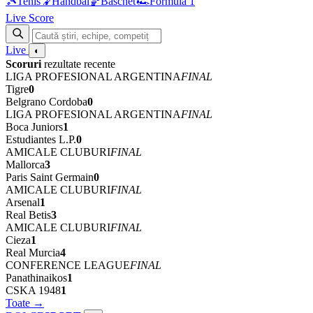
🎾
Tenis
🤾
Handbal
🏀
Baschet
🏎
Formula 1
Live Score
Live
◐
Scoruri
rezultate recente
LIGA PROFESIONAL ARGENTINA
FINAL
Tigre
0
Belgrano Cordoba
0
LIGA PROFESIONAL ARGENTINA
FINAL
Boca Juniors
1
Estudiantes L.P.
0
AMICALE CLUBURI
FINAL
Mallorca
3
Paris Saint Germain
0
AMICALE CLUBURI
FINAL
Arsenal
1
Real Betis
3
AMICALE CLUBURI
FINAL
Cieza
1
Real Murcia
4
CONFERENCE LEAGUE
FINAL
Panathinaikos
1
CSKA 1948
1
Toate →