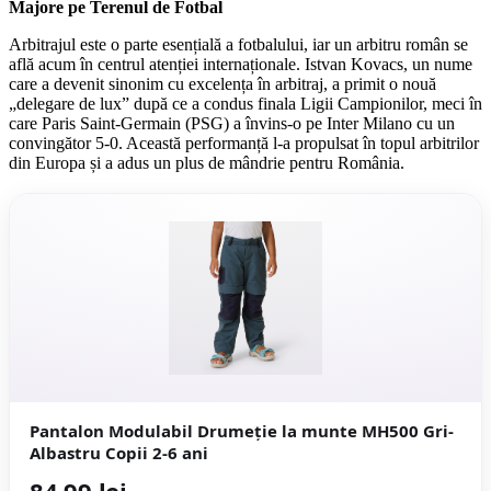
Majore pe Terenul de Fotbal
Arbitrajul este o parte esențială a fotbalului, iar un arbitru român se
află acum în centrul atenției internaționale. Istvan Kovacs, un nume
care a devenit sinonim cu excelența în arbitraj, a primit o nouă
„delegare de lux” după ce a condus finala Ligii Campionilor, meci în
care Paris Saint-Germain (PSG) a învins-o pe Inter Milano cu un
convingător 5-0. Această performanță l-a propulsat în topul arbitrilor
din Europa și a adus un plus de mândrie pentru România.
Pantalon Modulabil Drumeție la munte MH500 Gri-
Albastru Copii 2-6 ani
84,99 lei