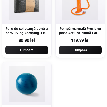
Folie de sol etanșă pentru
Pompă manuală Presiune
cort/ living Camping 3 x 4
joasă Acțiune dublă Caiac-
m
canoe 2x2,6L 1-8 PSI
89,99 lei
119,99 lei
Cumpără
Cumpără