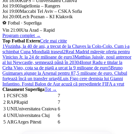
Joi 18:00
KuPS – Universitatea Craiova
Joi 19:00
Jagiellonia – Rangers
Joi 19:00
Maccabi Tel Aviv – CSKA Sofia
Joi 20:00
Lech Poznan – KI Klaksvik
⚽ Fotbal · Superliga
Vin 21:00
Uta Arad – Rapid
Program complet →
Top Fotbal Extern
Cele mai citite
1
Vozinha, la 40 de ani, a trecut de la Chaves la Colo-Colo. Cum i-a
schimbat Cupa Mondială traseul
2
Real Madrid mărește oferta pentru
Vinicius Jr. la 24 de milioane de euro
3
Matthias Jaissle, noul antrenor
al lui Newcastle, semnează până în 2030
4
Ionuț Radu e titular la
Celta Vigo, cota sa de piață a urcat la 9 milioane de euro
5
Bruno
Guimaraes ajunge la Arsenal pentru 87,5 milioane de euro. Clubul
forțează încă un transfer uriaș
6
Luis Figo cere demisia lui Gianni
Infantino. Fostul Balon de Aur acuză că președintele FIFA a vrut
Clasament Superliga
Tot →
1
FCS
FCSB
7
2
RAP
Rapid
7
3
UNI
Universitatea Craiova
6
4
UNI
Universitatea Cluj
6
5
ARG
Arges Pitesti
6