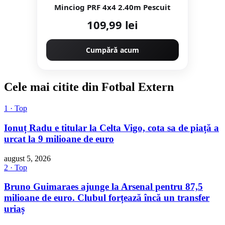
Minciog PRF 4x4 2.40m Pescuit
109,99 lei
Cumpără acum
Cele mai citite din Fotbal Extern
1 · Top
Ionuț Radu e titular la Celta Vigo, cota sa de piață a
urcat la 9 milioane de euro
august 5, 2026
2 · Top
Bruno Guimaraes ajunge la Arsenal pentru 87,5
milioane de euro. Clubul forțează încă un transfer
uriaș