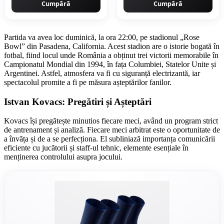
Cumpără
Cumpără
Partida va avea loc duminică, la ora 22:00, pe stadionul „Rose
Bowl” din Pasadena, California. Acest stadion are o istorie bogată în
fotbal, fiind locul unde România a obținut trei victorii memorabile în
Campionatul Mondial din 1994, în fața Columbiei, Statelor Unite și
Argentinei. Astfel, atmosfera va fi cu siguranță electrizantă, iar
spectacolul promite a fi pe măsura așteptărilor fanilor.
Istvan Kovacs: Pregătiri și Așteptări
Kovacs își pregătește minutios fiecare meci, având un program strict
de antrenament și analiză. Fiecare meci arbitrat este o oportunitate de
a învăța și de a se perfecționa. El subliniază importanța comunicării
eficiente cu jucătorii și staff-ul tehnic, elemente esențiale în
menținerea controlului asupra jocului.