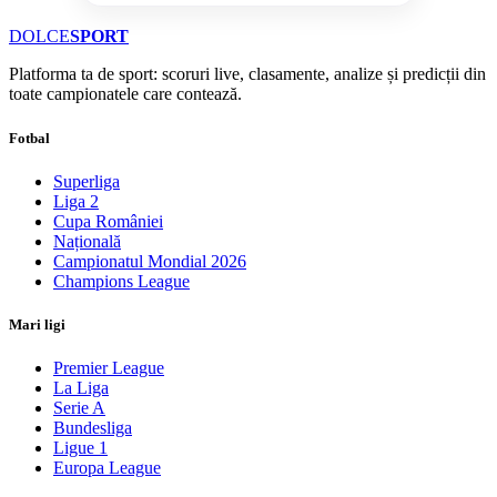
DOLCE
SPORT
Platforma ta de sport: scoruri live, clasamente, analize și predicții din
toate campionatele care contează.
Fotbal
Superliga
Liga 2
Cupa României
Națională
Campionatul Mondial 2026
Champions League
Mari ligi
Premier League
La Liga
Serie A
Bundesliga
Ligue 1
Europa League