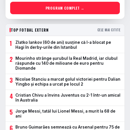
PROGRAM COMPLET →
TOP FOTBAL EXTERN
CELE MAI CITITE
1
Zlatko Iankov (60 de ani) susține că l-a blocat pe
Hagi în derby-urile din Istanbul
2
Mourinho strânge șurubul la Real Madrid, iar clubul
răspunde cu 140 de milioane de euro pentru
Diomande
3
Nicolae Stanciu a marcat golul victoriei pentru Dalian
Yingbo și echipa a urcat pe locul 2
4
Cristian Chivu a învins Juventus cu 2-1 într-un amical
în Australia
5
Jorge Messi, tatăl lui Lionel Messi, a murit la 68 de
ani
6
Bruno Guimarães semnează cu Arsenal pentru 75 de