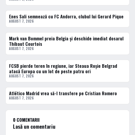
Enes Sali semnează cu FC Andorra, clubul lui Gerard Pique
FOTBAL EXTERN
AUGUST 7, 2026
Mark van Bommel preia Belgia și deschide imediat dosarul
FOTBAL EXTERN
Thibaut Courtois
AUGUST 7, 2026
FCSB pierde teren în regiune, iar Steaua Roșie Belgrad
FOTBAL EXTERN
atacă Europa cu un lot de peste patru ori
AUGUST 7, 2026
Atlético Madrid vrea să-l transfere pe Cristian Romero
FOTBAL EXTERN
AUGUST 7, 2026
0 COMENTARII
Lasă un comentariu