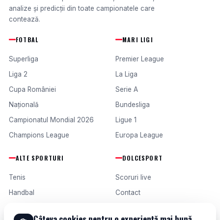
analize și predicții din toate campionatele care
contează.
FOTBAL
MARI LIGI
Superliga
Premier League
Liga 2
La Liga
Cupa României
Serie A
Națională
Bundesliga
Campionatul Mondial 2026
Ligue 1
Champions League
Europa League
ALTE SPORTURI
DOLCESPORT
Tenis
Scoruri live
Handbal
Contact
Baschet
Publicitate
Câteva cookies pentru o experiență mai bună