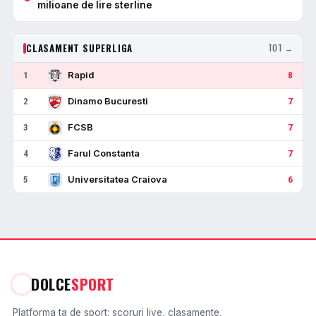
milioane de lire sterline
CLASAMENT SUPERLIGA
TOT →
Rapid
1
8
Dinamo Bucuresti
2
7
FCSB
3
7
Farul Constanta
4
7
Universitatea Craiova
5
6
DOLCE
SPORT
Platforma ta de sport: scoruri live, clasamente,