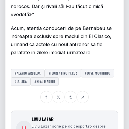
norocos. Dar și rivalii săi l-au făcut o mică
«vedetă»”.
Acum, atentia conducerii de pe Bernabeu se
indreapta exclusiv spre meciul din El Clasico,
urmand ca actele cu noul antrenor sa fie
parafate in zilele imediat urmatoare.
#ALVARO ARBELOA
#FLORENTINO PEREZ
#JOSE MOURINHO
#LA LIGA
#REAL MADRID
f
𝕏
✆
↗
LIVIU LAZAR
Liviu Lazar scrie pe dolcesport.ro despre
LI