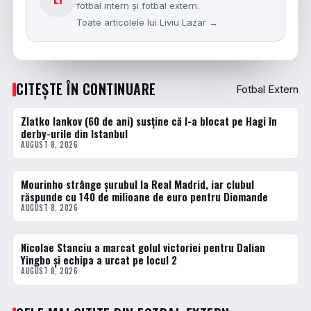
fotbal intern și fotbal extern.
Toate articolele lui Liviu Lazar →
CITEȘTE ÎN CONTINUARE
Fotbal Extern
Zlatko Iankov (60 de ani) susține că l-a blocat pe Hagi în
FOTBAL EXTERN
derby-urile din Istanbul
AUGUST 8, 2026
Mourinho strânge șurubul la Real Madrid, iar clubul
FOTBAL EXTERN
răspunde cu 140 de milioane de euro pentru Diomande
AUGUST 8, 2026
Nicolae Stanciu a marcat golul victoriei pentru Dalian
FOTBAL EXTERN
Yingbo și echipa a urcat pe locul 2
AUGUST 8, 2026