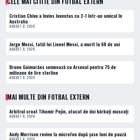
CELE MAI CITITE DIN FOTBAL EXTERN
Cristian Chivu a învins Juventus cu 2-1 într-un amical în
1 · TOP
Australia
AUGUST 8, 2026
Jorge Messi, tatăl lui Lionel Messi, a murit la 68 de ani
2 · TOP
AUGUST 8, 2026
Bruno Guimarães semnează cu Arsenal pentru 75 de
3 · TOP
milioane de lire sterline
AUGUST 8, 2026
MAI MULTE DIN FOTBAL EXTERN
Arbitrul croat Tihomir Pejin, atacat de doi bărbați mascați
FOTBAL EXTERN
AUGUST 8, 2026
Andy Morrison revine la microfon după șase luni de pauză
FOTBAL EXTERN
AUGUST 8, 2026