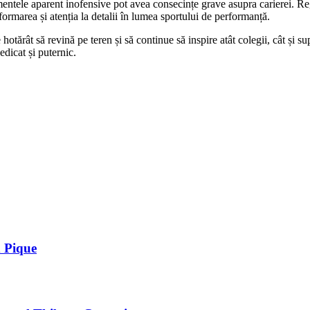
entele aparent inofensive pot avea consecințe grave asupra carierei. Regu
rmarea și atenția la detalii în lumea sportului de performanță.
ărât să revină pe teren și să continue să inspire atât colegii, cât și sup
edicat și puternic.
d Pique