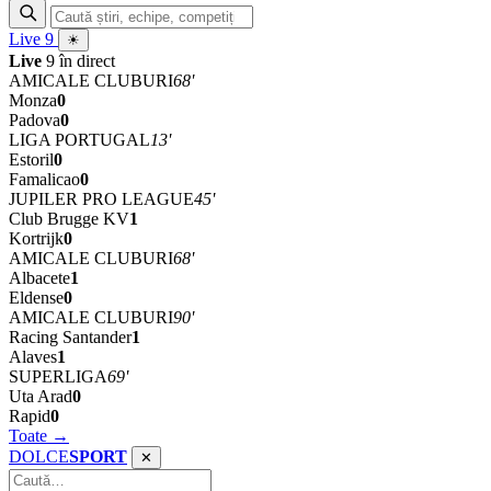
Live
9
☀
Live
9 în direct
AMICALE CLUBURI
68'
Monza
0
Padova
0
LIGA PORTUGAL
13'
Estoril
0
Famalicao
0
JUPILER PRO LEAGUE
45'
Club Brugge KV
1
Kortrijk
0
AMICALE CLUBURI
68'
Albacete
1
Eldense
0
AMICALE CLUBURI
90'
Racing Santander
1
Alaves
1
SUPERLIGA
69'
Uta Arad
0
Rapid
0
Toate →
DOLCE
SPORT
✕