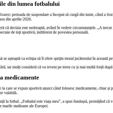
le din lumea fotbalului
varez: perioada de suspendare a început să curgă din iunie, când a fost 
nou din aprilie 2026.
ideră că decizia este nedreaptă, având în vedere circumstanțele. „A trecut
pectate de toți sportivii, indiferent de povestea personală.
 se așteaptă ca echipa să îi ofere sprijin moral jucătorului în această per
rii, iar mulți consideră că va reveni pe teren cu și mai multă forță după
e la medicamente
le la care se expun sportivii atunci când folosesc medicamente, chiar și
ne valabilă.
ță la fotbal. „Fotbalul este viața mea”, a spus fundașul, promițând că v
 pe marile stadioane ale Europei.