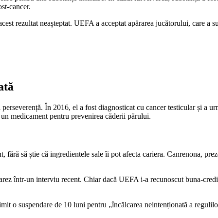
ost-cancer.
cest rezultat neașteptat. UEFA a acceptat apărarea jucătorului, care a sus
ată
rseverență. În 2016, el a fost diagnosticat cu cancer testicular și a urmat
ă un medicament pentru prevenirea căderii părului.
fără să știe că ingredientele sale îi pot afecta cariera. Canrenona, prez
arez într-un interviu recent. Chiar dacă UEFA i-a recunoscut buna-credi
primit o suspendare de 10 luni pentru „încălcarea neintenționată a regulil