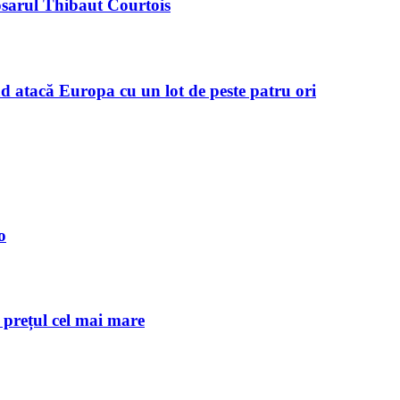
osarul Thibaut Courtois
d atacă Europa cu un lot de peste patru ori
o
c prețul cel mai mare