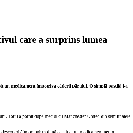
tivul care a surprins lumea
sit un medicament împotriva căderii părului. O simplă pastilă i-a
0 luni. Totul a pornit după meciul cu Manchester United din semifinalele
fost descoperită în organism după ce a luat un medicament pentru