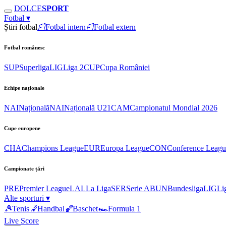
DOLCE
SPORT
Fotbal
▾
Știri fotbal
📰
Fotbal intern
📰
Fotbal extern
Fotbal românesc
SUP
Superliga
LIG
Liga 2
CUP
Cupa României
Echipe naționale
NAI
Națională
NAI
Națională U21
CAM
Campionatul Mondial 2026
Cupe europene
CHA
Champions League
EUR
Europa League
CON
Conference Leagu
Campionate țări
PRE
Premier League
LAL
La Liga
SER
Serie A
BUN
Bundesliga
LIG
Li
Alte sporturi
▾
🎾
Tenis
🤾
Handbal
🏀
Baschet
🏎
Formula 1
Live Score