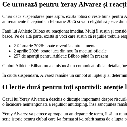
Ce urmează pentru Yeray Alvarez și reacții
Chiar dacă suspendarea pare aspră, există totuși o veste bună pentru Al
antrenamente începând cu februarie 2026 și va fi eligibil să joace din 
Fanii lui Athletic Bilbao au reacționat imediat. Mulți îl susțin și cons
basce. Pe de altă parte, există și voci care susțin că regulile trebuie res
2 februarie 2026: poate reveni la antrenamente
2 aprilie 2026: poate juca din nou în meciuri oficiale
257 de apariții pentru Athletic Bilbao până în prezent
Clubul Athletic Bilbao nu a emis încă un comunicat oficial detaliat, însă
În ciuda suspendării, Alvarez rămâne un simbol al luptei și al determină
O lecție dură pentru toți sportivii: atenți
Cazul lui Yeray Alvarez a deschis o discuție importantă despre riscuri
o încălcare neintenționată a regulilor antidoping, însă sancțiunea rămâ
Yeray Alvarez va petrece aproape un an departe de teren, însă nu renun
scrie istorie pentru clubul care l-a format și i-a oferit șansa de a lupta