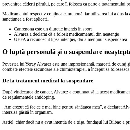
prevenirea căderii părului, pe care îl folosea ca parte a tratamentului p
Medicamentul respectiv conținea canrenonă, iar utilizarea lui a dus la a
sancțiunea a fost aplicată.
Canrenona este un diuretic interzis în sport
Alvarez a declarat că a folosit medicamentul din neatenție
UEFA a recunoscut lipsa intenției, dar a menținut suspendarea
O luptă personală și o suspendare neaștept
Povestea lui Yeray Alvarez este una impresionantă, marcată de curaj și pe
combate efectele secundare ale chimioterapiei, a început să foloseasc
De la tratament medical la suspendare
După vindecarea de cancer, Alvarez a continuat să ia acest medicament, 
de regulamentele antidoping.
„Am crezut că fac ce e mai bine pentru sănătatea mea”, a declarat Alv
interzisă găsită în organism.
Astfel, chiar dacă nu a avut intenția de a trișa, fundașul lui Bilbao a 