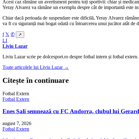
Acest caz rămâne un avertisment pentru toți sportivii: chiar și medicam
Yeray Alvarez va rămâne un exemplu despre cât de importantă este info
Chiar dacă perioada de suspendare este dificilă, Yeray Alvarez rămâne hot
va fi cu siguranță mai bogat odată cu întoarcerea unui jucător atât de d
f
𝕏
✆
↗
LI
Liviu Lazar
Liviu Lazar scrie pe dolcesport.ro despre fotbal intern și fotbal extern.
Toate articolele lui Liviu Lazar →
Citește în continuare
Fotbal Extern
Fotbal Extern
Enes Sali semnează cu FC Andorra, clubul lui Gerar
august 7, 2026
Fotbal Extern