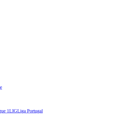
e
gue 1
LIG
Liga Portugal