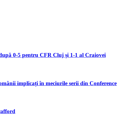
upă 0-5 pentru CFR Cluj și 1-1 al Craiovei
mânii implicați în meciurile serii din Conference
rafford