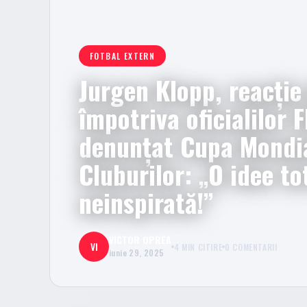
FOTBAL EXTERN
Jurgen Klopp, reacție
împotriva oficialilor F
denunțat Cupa Mondi
Cluburilor: „O idee to
neinspirată!”
VICTOR OPREA
VI
4 MIN CITIRE
0 COMENTARII
iunie 29, 2025