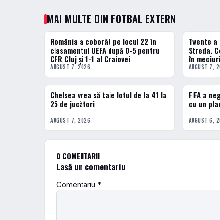
MAI MULTE DIN FOTBAL EXTERN
România a coborât pe locul 22 în
Twente a 
FOTBAL EXTERN
FOTBAL EXT
clasamentul UEFA după 0-5 pentru
Streda. C
CFR Cluj și 1-1 al Craiovei
în meciur
AUGUST 7, 2026
AUGUST 7, 
Chelsea vrea să taie lotul de la 41 la
FIFA a ne
FOTBAL EXTERN
FOTBAL EXT
25 de jucători
cu un pla
AUGUST 7, 2026
AUGUST 6, 
0 COMENTARII
Lasă un comentariu
Comentariu
*