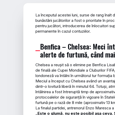
La începutul acestei luni, surse de rang înalt
bunăstării jucătorilor a fost o prioritate în pr
pentru jucători, introducerea de înlocuitori sup
permanente în cazul contuziilor.
Benfica – Chelsea: Meci în
alerte de furtună, când mai
Chelsea a reușit să o elimine pe Benfica Lisab
de finală ale Cupei Mondiale a Cluburilor FIF
londoneză va întâlni în următorul tur formația 
Meciul a început cu Chelsea având un avantaj
dintr-o lovitură liberă în minutul 64. Totuși, a
întâlnirea a fost întreruptă timp de aproxima
protocoalelor de siguranță în vigoare în Stat
furtună pe o rază de 8 mile (aproximativ 13 km)
La finalul partidei, antrenorul Enzo Maresca 
„Este o glumă, nu este posibil așa ceva.