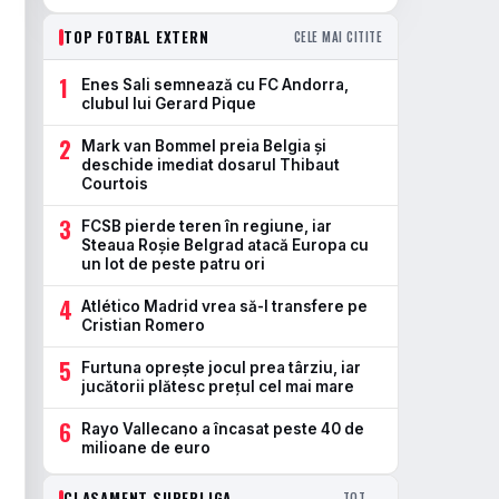
TOP FOTBAL EXTERN
CELE MAI CITITE
1
Enes Sali semnează cu FC Andorra,
clubul lui Gerard Pique
2
Mark van Bommel preia Belgia și
deschide imediat dosarul Thibaut
Courtois
3
FCSB pierde teren în regiune, iar
Steaua Roșie Belgrad atacă Europa cu
un lot de peste patru ori
4
Atlético Madrid vrea să-l transfere pe
Cristian Romero
5
Furtuna oprește jocul prea târziu, iar
jucătorii plătesc prețul cel mai mare
6
Rayo Vallecano a încasat peste 40 de
milioane de euro
CLASAMENT SUPERLIGA
TOT →