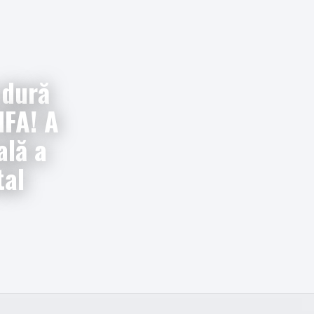
 dură
IFA! A
ală a
tal