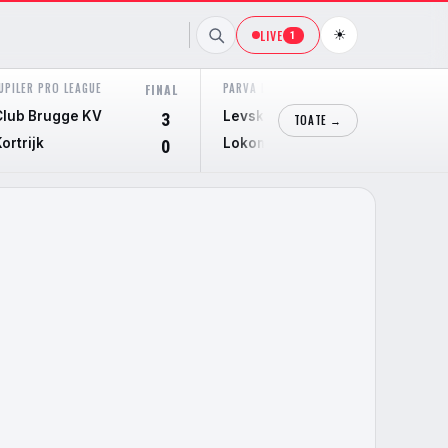
☀
LIVE
1
UPILER PRO LEAGUE
PARVA LIGA
FINAL
FINAL
Club Brugge KV
Levski Sofia
3
2
TOATE →
ortrijk
Lokomotiv Plovdiv
0
0