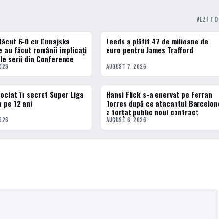
VEZI T
făcut 6-0 cu Dunajska
Leeds a plătit 47 de milioane de
ERN
FOTBAL EXTERN
e au făcut românii implicați
euro pentru James Trafford
ile serii din Conference
2026
AUGUST 7, 2026
gociat în secret Super Liga
Hansi Flick s-a enervat pe Ferran
ERN
FOTBAL EXTERN
n pe 12 ani
Torres după ce atacantul Barcelon
a forțat public noul contract
2026
AUGUST 6, 2026