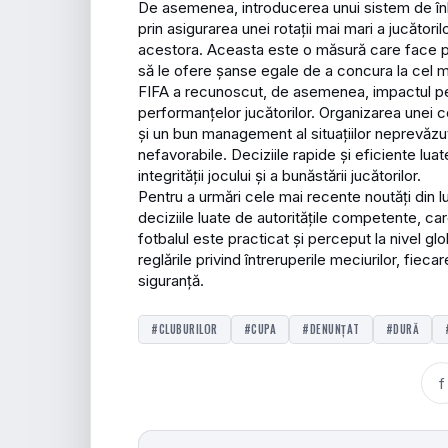
De asemenea, introducerea unui sistem de înl
prin asigurarea unei rotații mai mari a jucători
acestora. Aceasta este o măsură care face par
să le ofere șanse egale de a concura la cel mai
FIFA a recunoscut, de asemenea, impactul pe
performanțelor jucătorilor. Organizarea unei com
și un bun management al situațiilor neprevăzu
nefavorabile. Deciziile rapide și eficiente lu
integrității jocului și a bunăstării jucătorilor.
Pentru a urmări cele mai recente noutăți din l
deciziile luate de autoritățile competente, c
fotbalul este practicat și perceput la nivel glo
reglările privind întreruperile meciurilor, fieca
siguranță.
#CLUBURILOR
#CUPA
#DENUNȚAT
#DURĂ
f