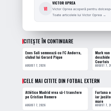
VICTOR OPREA
VI
Victor Oprea acoperă pentru dolcesport
Toate articolele lui Victor Oprea →
CITEȘTE ÎN CONTINUARE
Enes Sali semnează cu FC Andorra,
Mark van 
FOTBAL EXTERN
FOTBAL EXT
clubul lui Gerard Pique
deschide 
Courtois
AUGUST 7, 2026
AUGUST 7, 
CELE MAI CITITE DIN FOTBAL EXTERN
Atlético Madrid vrea să-l transfere
Furtuna o
1 · TOP
2 · TOP
pe Cristian Romero
iar jucăto
mare
AUGUST 7, 2026
AUGUST 7, 