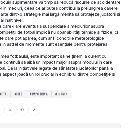
ocuiri suplimentare va timp să reducă riscurile de accidentare
lor în meciuri, ceea ce ar putea contribui la prelungirea carierei
te dintr-o strategie mai largă menită să protejeze jucătorii și
 înalt nivel.
 care-l are eventuala suspendare a meciurilor asupra
petiții de fotbal implică nu doar abilități tehnice și fizice, ci
te care pot apărea, cum ar fi condițiile meteorologice
ate în astfel de momente sunt esențiale pentru protejarea
umea fotbalului, este important să ne ținem la curent cu
are continuă să aibă un impact major asupra modului în care
bal. De la inițiativele legate de sănătatea jucătorilor până la
re aspect joacă un rol crucial în echilibrul dintre competiție și
#FIFA
#IDEE
#ÎMPOTRIVA
#JURGEN
𝕏
✆
↗