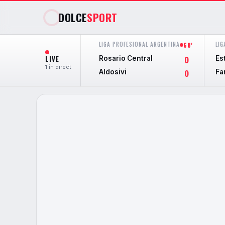
DOLCE
SPORT
LIGA PROFESIONAL ARGENTINA
LIG
68'
LIVE
Rosario Central
Est
0
1 în direct
Aldosivi
Fa
0