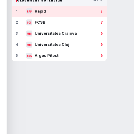
Rapid
1
8
RAP
FCSB
2
7
FCS
Universitatea Craiova
3
6
UNI
Universitatea Cluj
4
6
UNI
Arges Pitesti
5
6
ARG