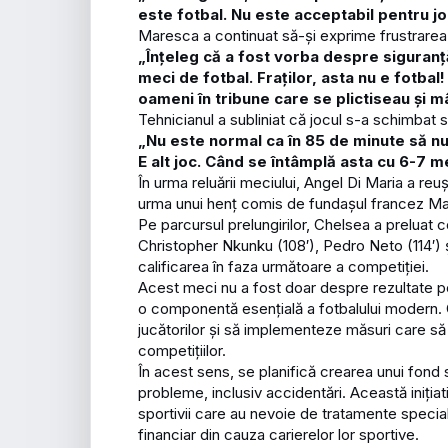
este fotbal. Nu este acceptabil pentru jo
Maresca a continuat să-și exprime frustrarea
„Înțeleg că a fost vorba despre siguranță
meci de fotbal. Fraților, asta nu e fotba
oameni în tribune care se plictiseau și 
Tehnicianul a subliniat că jocul s-a schimbat
„Nu este normal ca în 85 de minute să nu 
E alt joc. Când se întâmplă asta cu 6-7 m
În urma reluării meciului, Angel Di Maria a re
urma unui henț comis de fundașul francez Mal
Pe parcursul prelungirilor, Chelsea a preluat co
Christopher Nkunku (108′), Pedro Neto (114′) ș
calificarea în faza următoare a competiției.
Acest meci nu a fost doar despre rezultate pe
o componentă esențială a fotbalului modern. 
jucătorilor și să implementeze măsuri care să
competițiilor.
În acest sens, se planifică crearea unui fond 
probleme, inclusiv accidentări. Această inițiati
sportivii care au nevoie de tratamente speciali
financiar din cauza carierelor lor sportive.