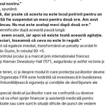
cul nostru.”
, spunând:
, dar poate că acesta nu este locul potrivit pentru un
l! Să fie suspendat un meci pentru două ore. Am avut
mâncau. Nu mai este același meci după două ore.”
 semnificativ după această pauză lungă:
avem ocazii, iar apoi să existe toată această agitație.
eciuri, înseamnă că ceva nu este în regulă.”
ușit să egaleze imediat, transformând un penalty acordat în
o Gusto, în minutul 90 +5.
ntrolul jocului și a marcat prin internaționalul francez
i Kiernan Dewsbury-Hall (117′), asigurându-și astfel victoria și
 teren, ci și despre modul în care protecția jucătorilor devine
Organizația FIFA este hotărâtă să investească în bunăstarea
 îmbunătățească siguranța și condițiile de desfășurare ale
special dedicat jucătorilor care se confruntă cu diverse
vă va oferi sprijin financiar și asistență medicală pentru
zate sau care sunt în situații dificile din punct de vedere