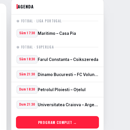
AGENDA
⚽ FOTBAL · LIGA PORTUGAL
Maritimo – Casa Pia
Sâm 17:30
⚽ FOTBAL · SUPERLIGA
Farul Constanta – Csikszereda
Sâm 18:30
Dinamo Bucuresti – FC Voluntari
Sâm 21:30
Petrolul Ploiesti – Oţelul
Dum 18:30
Universitatea Craiova – Arges Pitesti
Dum 21:30
PROGRAM COMPLET →