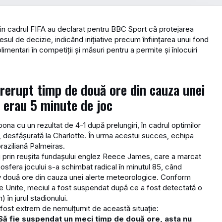
 din cadrul FIFA au declarat pentru BBC Sport că protejarea
ocesul de decizie, indicând inițiative precum înființarea unui fond
limentari în competiții și măsuri pentru a permite și înlocuiri
trerupt timp de două ore din cauza unei
 erau 5 minute de joc
ona cu un rezultat de 4-1 după prelungiri, în cadrul optimilor
A, desfășurată la Charlotte. În urma acestui succes, echipa
braziliană Palmeiras.
 prin reușita fundașului englez Reece James, care a marcat
tmosfera jocului s-a schimbat radical în minutul 85, când
tiv două ore din cauza unei alerte meteorologice. Conform
ele Unite, meciul a fost suspendat după ce a fost detectată o
 în jurul stadionului.
a fost extrem de nemulțumit de această situație:
 Să fie suspendat un meci timp de două ore, asta nu