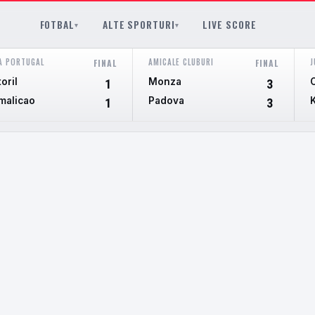
FOTBAL
ALTE SPORTURI
LIVE SCORE
▾
▾
A PORTUGAL
AMICALE CLUBURI
J
FINAL
FINAL
oril
Monza
1
3
malicao
Padova
K
1
3