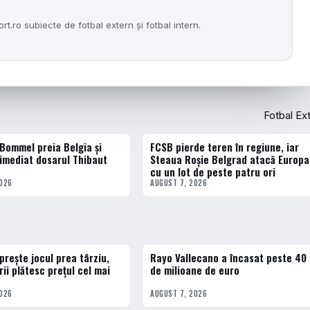
.ro subiecte de fotbal extern și fotbal intern.
Fotbal Ex
Bommel preia Belgia și
FCSB pierde teren în regiune, iar
ERN
FOTBAL EXTERN
imediat dosarul Thibaut
Steaua Roșie Belgrad atacă Europa
cu un lot de peste patru ori
2026
AUGUST 7, 2026
prește jocul prea târziu,
Rayo Vallecano a încasat peste 40
3 · TOP
rii plătesc prețul cel mai
de milioane de euro
2026
AUGUST 7, 2026