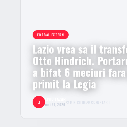
FOTBAL EXTERN
Lazio vrea sa il trans
Otto Hindrich. Porta
a bifat 6 meciuri fara
primit la Legia
LIVIU LAZAR
LI
3 MIN CITIRE
0 COMENTARII
mai 31, 2026