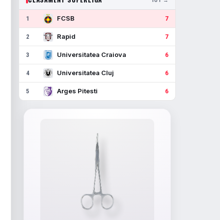
FCSB
1
7
Rapid
2
7
Universitatea Craiova
3
6
Universitatea Cluj
4
6
Arges Pitesti
5
6