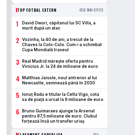
TOP FOTBAL EXTERN
CELE MAI CITITE
1
David Owori, căpitanul lui SC Villa, a
murit după un atac
2
Vozinha, la 40 de ani, a trecut de la
Chaves la Colo-Colo. Cum i-a schimbat
Cupa Mondială traseul
3
Real Madrid mărește oferta pentru
Vinicius Jr. la 24 de milioane de euro
4
Matthias Jaissle, noul antrenor al lui
Newcastle, semnează până în 2030
5
Ionuț Radu e titular la Celta Vigo, cota
sa de piață a urcat la 9 milioane de euro
6
Bruno Guimaraes ajunge la Arsenal
pentru 87,5 milioane de euro. Clubul
forțează încă un transfer uriaș
CLASAMENT SUPERLIGA
TOT →