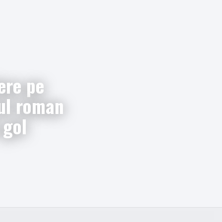
fere pe
rul roman
 gol