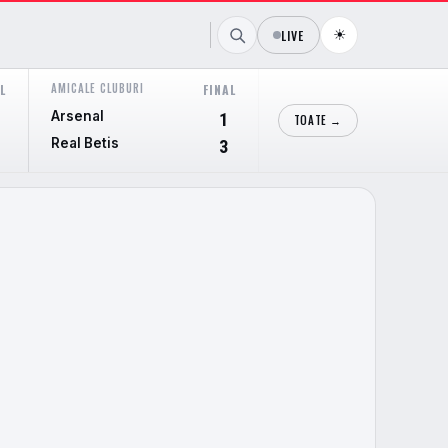
☀
LIVE
AMICALE CLUBURI
AMICALE CLUBURI
L
FINAL
FI
Arsenal
Cieza
1
TOATE →
Real Betis
Real Murcia
3