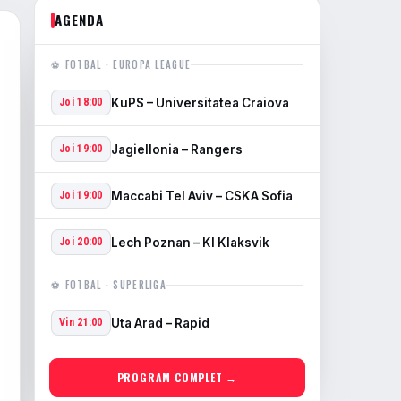
AGENDA
⚽ FOTBAL · EUROPA LEAGUE
KuPS – Universitatea Craiova
Joi 18:00
Jagiellonia – Rangers
Joi 19:00
Maccabi Tel Aviv – CSKA Sofia
Joi 19:00
Lech Poznan – KI Klaksvik
Joi 20:00
⚽ FOTBAL · SUPERLIGA
Uta Arad – Rapid
Vin 21:00
PROGRAM COMPLET →