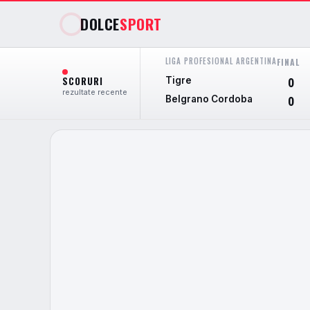
DOLCE
SPORT
LIGA PROFESIONAL ARGENTINA
FINAL
SCORURI
Tigre
0
rezultate recente
Belgrano Cordoba
0