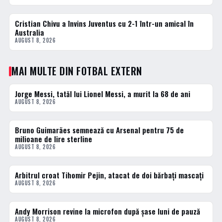
Cristian Chivu a învins Juventus cu 2-1 într-un amical în
3 · TOP
Australia
AUGUST 8, 2026
MAI MULTE DIN FOTBAL EXTERN
Jorge Messi, tatăl lui Lionel Messi, a murit la 68 de ani
FOTBAL EXTERN
AUGUST 8, 2026
Bruno Guimarães semnează cu Arsenal pentru 75 de
FOTBAL EXTERN
milioane de lire sterline
AUGUST 8, 2026
Arbitrul croat Tihomir Pejin, atacat de doi bărbați mascați
FOTBAL EXTERN
AUGUST 8, 2026
Andy Morrison revine la microfon după șase luni de pauză
FOTBAL EXTERN
AUGUST 8, 2026