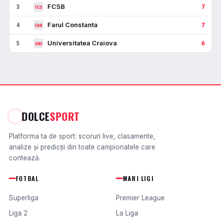
FCSB
3
7
FCS
Farul Constanta
4
7
FAR
Universitatea Craiova
5
6
UNI
DOLCE
SPORT
Platforma ta de sport: scoruri live, clasamente,
analize și predicții din toate campionatele care
contează.
FOTBAL
MARI LIGI
Superliga
Premier League
Liga 2
La Liga