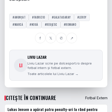
#ANUNȚAT
#FABRIZIO
#GALATASARAY
#LEROY
#MARCĂ
#NOUĂ
#REUȘESC
#ROMANO
f
𝕏
✆
↗
LIVIU LAZAR
Liviu Lazar scrie pe dolcesport.ro despre
LI
fotbal intern și fotbal extern.
Toate articolele lui Liviu Lazar →
CITEȘTE ÎN CONTINUARE
Fotbal Extern
Lukas Jensen a apărat patru penalty-uri la rând pentru
FOTBAL EXTERN