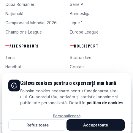
Cupa României
Serie A
Națională
Bundesliga
Campionatul Mondial 2026
Ligue 1
Champions League
Europa League
ALTE SPORTURI
DOLCESPORT
Tenis
Scoruri live
Handbal
Contact
Baschet
Publicitate
Câteva cookies pentru o experiență mai bună
Formula 1
Termeni și condiții
Folosim cookies necesare pentru funcționarea site-
Fotbal intern
ului. Cu acordul tău, activăm și statistici anonime și
publicitate personalizată. Detalii în
politica de cookies
.
Fotbal extern
Personalizează
Refuz toate
Accept toate
© 2026 DOLCESPORT. TOATE DREPTURILE REZERVATE.
Fotbal intern
Fotbal extern
Scoruri live
SCORURI, CLASAMENTE ȘI ANALIZE DIN TOATE COMPETIȚIILE