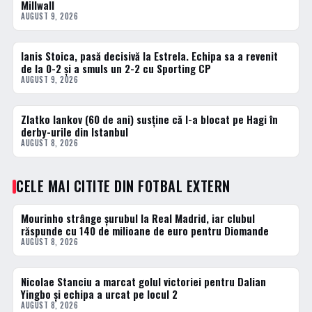
Millwall
AUGUST 9, 2026
Ianis Stoica, pasă decisivă la Estrela. Echipa sa a revenit
FOTBAL EXTERN
de la 0-2 și a smuls un 2-2 cu Sporting CP
AUGUST 9, 2026
Zlatko Iankov (60 de ani) susține că l-a blocat pe Hagi în
FOTBAL EXTERN
derby-urile din Istanbul
AUGUST 8, 2026
CELE MAI CITITE DIN FOTBAL EXTERN
Mourinho strânge șurubul la Real Madrid, iar clubul
1 · TOP
răspunde cu 140 de milioane de euro pentru Diomande
AUGUST 8, 2026
Nicolae Stanciu a marcat golul victoriei pentru Dalian
2 · TOP
Yingbo și echipa a urcat pe locul 2
AUGUST 8, 2026