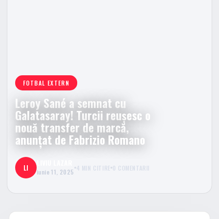
FOTBAL EXTERN
Leroy Sané a semnat cu
Galatasaray! Turcii reușesc o
nouă transfer de marcă,
anunțat de Fabrizio Romano
LIVIU LAZAR
LI
4 MIN CITIRE
0 COMENTARII
iunie 11, 2025