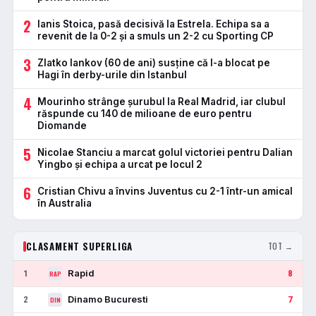
2
Ianis Stoica, pasă decisivă la Estrela. Echipa sa a
revenit de la 0-2 și a smuls un 2-2 cu Sporting CP
3
Zlatko Iankov (60 de ani) susține că l-a blocat pe
Hagi în derby-urile din Istanbul
4
Mourinho strânge șurubul la Real Madrid, iar clubul
răspunde cu 140 de milioane de euro pentru
Diomande
5
Nicolae Stanciu a marcat golul victoriei pentru Dalian
Yingbo și echipa a urcat pe locul 2
6
Cristian Chivu a învins Juventus cu 2-1 într-un amical
în Australia
CLASAMENT SUPERLIGA
TOT →
Rapid
1
8
RAP
Dinamo Bucuresti
2
7
DIN