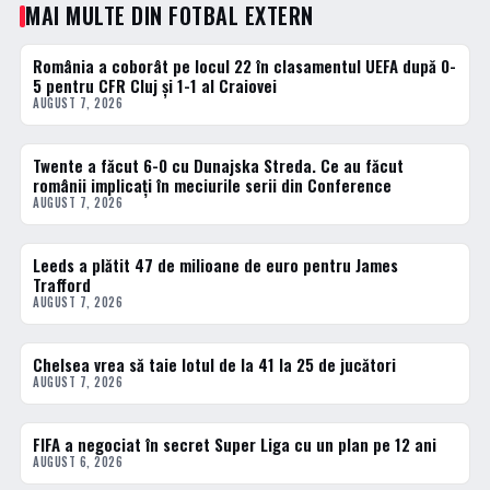
MAI MULTE DIN FOTBAL EXTERN
România a coborât pe locul 22 în clasamentul UEFA după 0-
FOTBAL EXTERN
5 pentru CFR Cluj și 1-1 al Craiovei
AUGUST 7, 2026
Twente a făcut 6-0 cu Dunajska Streda. Ce au făcut
FOTBAL EXTERN
românii implicați în meciurile serii din Conference
AUGUST 7, 2026
Leeds a plătit 47 de milioane de euro pentru James
FOTBAL EXTERN
Trafford
AUGUST 7, 2026
Chelsea vrea să taie lotul de la 41 la 25 de jucători
FOTBAL EXTERN
AUGUST 7, 2026
FIFA a negociat în secret Super Liga cu un plan pe 12 ani
FOTBAL EXTERN
AUGUST 6, 2026