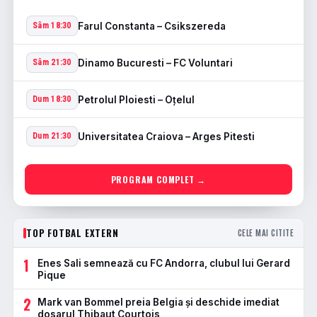
Farul Constanta – Csikszereda
Sâm 18:30
Dinamo Bucuresti – FC Voluntari
Sâm 21:30
Petrolul Ploiesti – Oţelul
Dum 18:30
Universitatea Craiova – Arges Pitesti
Dum 21:30
PROGRAM COMPLET →
TOP FOTBAL EXTERN
CELE MAI CITITE
1
Enes Sali semnează cu FC Andorra, clubul lui Gerard
Pique
2
Mark van Bommel preia Belgia și deschide imediat
dosarul Thibaut Courtois