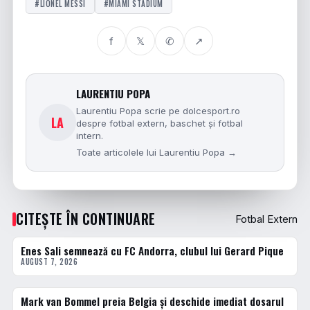
#LIONEL MESSI
#MIAMI STADIUM
f
𝕏
✆
↗
LAURENTIU POPA
Laurentiu Popa scrie pe dolcesport.ro
LA
despre fotbal extern, baschet și fotbal
intern.
Toate articolele lui Laurentiu Popa →
CITEȘTE ÎN CONTINUARE
Fotbal Extern
Enes Sali semnează cu FC Andorra, clubul lui Gerard Pique
FOTBAL EXTERN
AUGUST 7, 2026
Mark van Bommel preia Belgia și deschide imediat dosarul
FOTBAL EXTERN