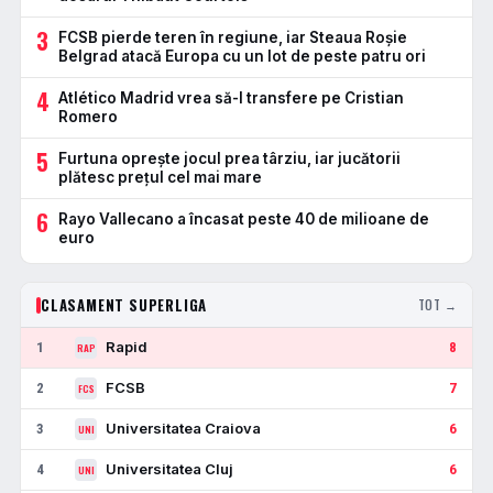
3
FCSB pierde teren în regiune, iar Steaua Roșie
Belgrad atacă Europa cu un lot de peste patru ori
4
Atlético Madrid vrea să-l transfere pe Cristian
Romero
5
Furtuna oprește jocul prea târziu, iar jucătorii
plătesc prețul cel mai mare
6
Rayo Vallecano a încasat peste 40 de milioane de
euro
CLASAMENT SUPERLIGA
TOT →
Rapid
1
8
RAP
FCSB
2
7
FCS
Universitatea Craiova
3
6
UNI
Universitatea Cluj
4
6
UNI