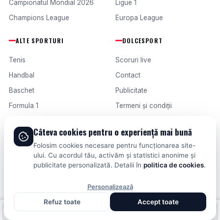
Campionatul Mondial 2026
Ligue 1
Champions League
Europa League
ALTE SPORTURI
DOLCESPORT
Tenis
Scoruri live
Handbal
Contact
Baschet
Publicitate
Formula 1
Termeni și condiții
Fotbal intern
Câteva cookies pentru o experiență mai bună
Fotbal extern
Folosim cookies necesare pentru funcționarea site-
ului. Cu acordul tău, activăm și statistici anonime și
publicitate personalizată. Detalii în
politica de cookies
.
© 2026 DOLCESPORT. TOATE DREPTURILE REZERVATE.
SCORURI, CLASAMENTE ȘI ANALIZE DIN TOATE COMPETIȚIILE
Personalizează
Refuz toate
Accept toate
Fotbal intern
Fotbal extern
Scoruri live