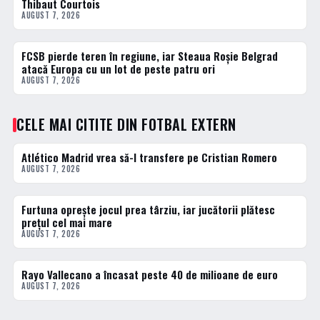
Thibaut Courtois
AUGUST 7, 2026
FCSB pierde teren în regiune, iar Steaua Roșie Belgrad
FOTBAL EXTERN
atacă Europa cu un lot de peste patru ori
AUGUST 7, 2026
CELE MAI CITITE DIN FOTBAL EXTERN
Atlético Madrid vrea să-l transfere pe Cristian Romero
1 · TOP
AUGUST 7, 2026
Furtuna oprește jocul prea târziu, iar jucătorii plătesc
2 · TOP
prețul cel mai mare
AUGUST 7, 2026
Rayo Vallecano a încasat peste 40 de milioane de euro
3 · TOP
AUGUST 7, 2026