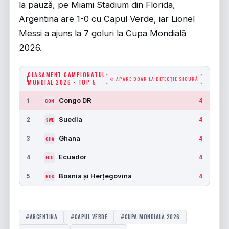
la pauză, pe Miami Stadium din Florida,
Argentina are 1-0 cu Capul Verde, iar Lionel
Messi a ajuns la 7 goluri la Cupa Mondială
2026.
CLASAMENT CAMPIONATUL
⚙ APARE DOAR LA DETECȚIE SIGURĂ
MONDIAL 2026 · TOP 5
Congo DR
1
4
CON
Suedia
2
4
SWE
Ghana
3
4
GHA
Ecuador
4
4
ECU
Bosnia și Herțegovina
5
4
BOS
#ARGENTINA
#CAPUL VERDE
#CUPA MONDIALĂ 2026