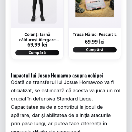
Colanți Iarnă
Trusă Năluci Pescuit L
călduroși Alergare
69,99 lei
69,99 lei
Kiprun Warm+ Negru
Cumpără
Copii
Cumpără
Impactul lui Josue Homawoo asupra echipei
Odată ce transferul lui Josue Homawoo va fi
oficializat, se estimează că acesta va juca un rol
crucial în defensiva Standard Liege.
Capacitatea sa de a contribui la jocul de
apărare, dar și abilitatea de a iniția atacurile
prin pase lungi, ar putea face diferența în
meciurile dificile din campionat.