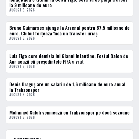
la 9 milioane de euro
AUGUST 5, 2026
Bruno Guimaraes ajunge la Arsenal pentru 87,5 milioane de
FOTBAL EXTERN
euro. Clubul forțează încă un transfer uriaș
AUGUST 5, 2026
Luis Figo cere demisia lui Gianni Infantino. Fostul Balon de
FOTBAL EXTERN
Aur acuză că președintele FIFA a vrut
AUGUST 5, 2026
Denis Drăguș are un salariu de 1,6 milioane de euro anual
FOTBAL EXTERN
la Trabzonspor
AUGUST 5, 2026
Mohamed Salah semnează cu Trabzonspor pe două sezoane
FOTBAL EXTERN
AUGUST 5, 2026