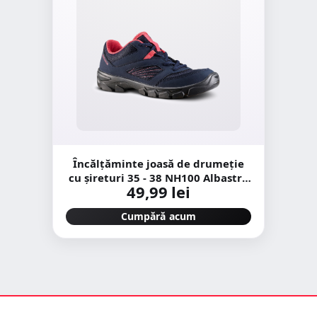
Încălțăminte joasă de drumeție
cu șireturi 35 - 38 NH100 Albastru
49,99 lei
Copii
Cumpără acum