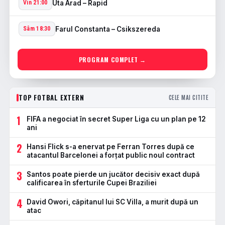
Uta Arad – Rapid
Vin 21:00
Farul Constanta – Csikszereda
Sâm 18:30
PROGRAM COMPLET →
TOP FOTBAL EXTERN
CELE MAI CITITE
1
FIFA a negociat în secret Super Liga cu un plan pe 12
ani
2
Hansi Flick s-a enervat pe Ferran Torres după ce
atacantul Barcelonei a forțat public noul contract
3
Santos poate pierde un jucător decisiv exact după
calificarea în sferturile Cupei Braziliei
4
David Owori, căpitanul lui SC Villa, a murit după un
atac