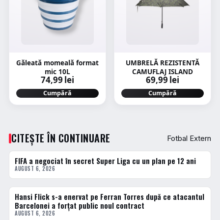
Găleată momeală format
UMBRELĂ REZISTENTĂ
mic 10L
CAMUFLAJ ISLAND
74,99 lei
69,99 lei
Cumpără
Cumpără
CITEȘTE ÎN CONTINUARE
Fotbal Extern
FIFA a negociat în secret Super Liga cu un plan pe 12 ani
FOTBAL EXTERN
AUGUST 6, 2026
Hansi Flick s-a enervat pe Ferran Torres după ce atacantul
FOTBAL EXTERN
Barcelonei a forțat public noul contract
AUGUST 6, 2026