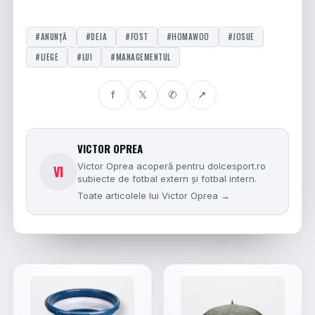
#ANUNȚĂ
#DEJA
#FOST
#HOMAWOO
#JOSUE
#LIEGE
#LUI
#MANAGEMENTUL
f
𝕏
✆
↗
VICTOR OPREA
Victor Oprea acoperă pentru dolcesport.ro
VI
subiecte de fotbal extern și fotbal intern.
Toate articolele lui Victor Oprea →