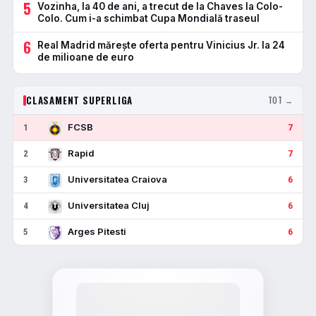
5
Vozinha, la 40 de ani, a trecut de la Chaves la Colo-
Colo. Cum i-a schimbat Cupa Mondială traseul
6
Real Madrid mărește oferta pentru Vinicius Jr. la 24
de milioane de euro
CLASAMENT SUPERLIGA
TOT →
FCSB
1
7
Rapid
2
7
Universitatea Craiova
3
6
Universitatea Cluj
4
6
Arges Pitesti
5
6