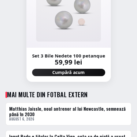
Set 3 Bile Nedete 100 petanque
59,99 lei
Cumpără acum
MAI MULTE DIN FOTBAL EXTERN
Matthias Jaissle, noul antrenor al lui Newcastle, semnează
FOTBAL EXTERN
până în 2030
AUGUST 6, 2026
Ionuț Radu e titular la Celta Vigo, cota sa de piață a urcat
FOTBAL EXTERN