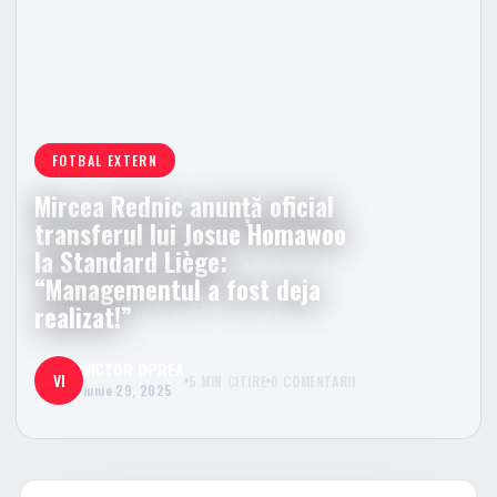
FOTBAL EXTERN
Mircea Rednic anunță oficial
transferul lui Josue Homawoo
la Standard Liège:
“Managementul a fost deja
realizat!”
VICTOR OPREA
VI
5 MIN CITIRE
0 COMENTARII
iunie 29, 2025