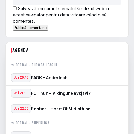
Salvează-mi numele, emailul și site-ul web în
acest navigator pentru data viitoare când o să
comentez.
AGENDA
⚽ FOTBAL · EUROPA LEAGUE
PAOK – Anderlecht
Joi 20:45
FC Thun – Vikingur Reykjavik
Joi 21:00
Benfica – Heart Of Midlothian
Joi 22:00
⚽ FOTBAL · SUPERLIGA