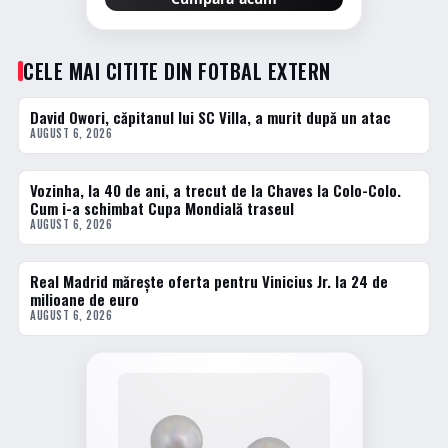
CELE MAI CITITE DIN FOTBAL EXTERN
David Owori, căpitanul lui SC Villa, a murit după un atac
1 · TOP
AUGUST 6, 2026
Vozinha, la 40 de ani, a trecut de la Chaves la Colo-Colo.
2 · TOP
Cum i-a schimbat Cupa Mondială traseul
AUGUST 6, 2026
Real Madrid mărește oferta pentru Vinicius Jr. la 24 de
3 · TOP
milioane de euro
AUGUST 6, 2026