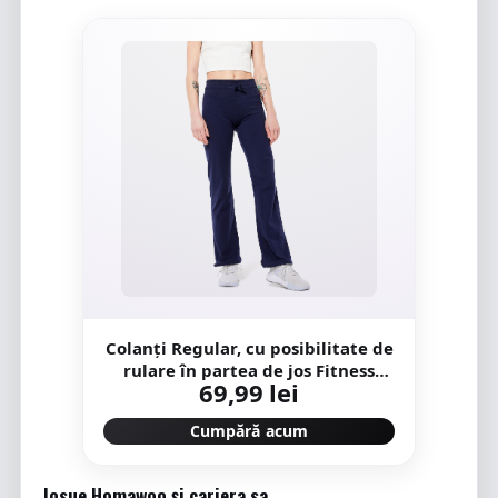
Colanţi Regular, cu posibilitate de
rulare în partea de jos Fitness
69,99 lei
Damă
Cumpără acum
Josue Homawoo și cariera sa