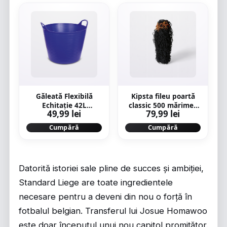
Găleată Flexibilă
Kipsta fileu poartă
Echitație 42L
classic 500 mărimea
49,99 lei
79,99 lei
Albastru
M
Cumpără
Cumpără
Datorită istoriei sale pline de succes și ambiției,
Standard Liege are toate ingredientele
necesare pentru a deveni din nou o forță în
fotbalul belgian. Transferul lui Josue Homawoo
este doar începutul unui nou capitol promițător.