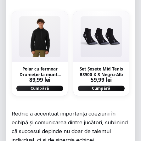
Polar cu fermoar
Set Şosete Mid Tenis
Drumeție la munte
RS900 X 3 Negru-Alb
89,99 lei
59,99 lei
MH100 Negru Bărbați
Cumpără
Cumpără
Rednic a accentuat importanța coeziunii în
echipă și comunicarea dintre jucători, subliniind
că succesul depinde nu doar de talentul
individual, ci și de sinergia echipei.