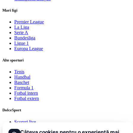
Mari ligi
Premier League
La Liga
Serie A
Bundesliga
Ligue 1
Europa League
Alte sporturi
Tenis
Handbal
Baschet
Formula 1
Fotbal intern
Fotbal extern
DolceSport
Scoruri live
Contact
Câteva cookies pentru o experiență mai
Publicitate