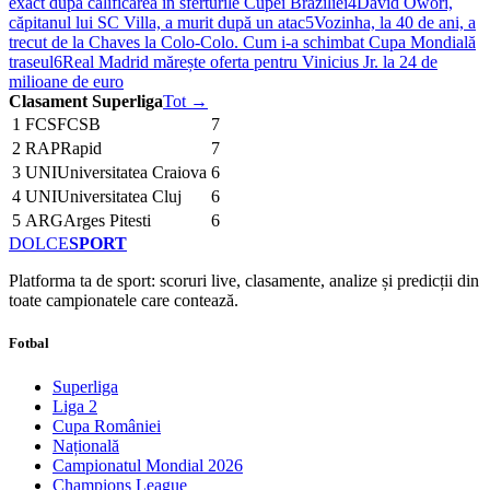
exact după calificarea în sferturile Cupei Braziliei
4
David Owori,
căpitanul lui SC Villa, a murit după un atac
5
Vozinha, la 40 de ani, a
trecut de la Chaves la Colo-Colo. Cum i-a schimbat Cupa Mondială
traseul
6
Real Madrid mărește oferta pentru Vinicius Jr. la 24 de
milioane de euro
Clasament Superliga
Tot →
1
FCS
FCSB
7
2
RAP
Rapid
7
3
UNI
Universitatea Craiova
6
4
UNI
Universitatea Cluj
6
5
ARG
Arges Pitesti
6
DOLCE
SPORT
Platforma ta de sport: scoruri live, clasamente, analize și predicții din
toate campionatele care contează.
Fotbal
Superliga
Liga 2
Cupa României
Națională
Campionatul Mondial 2026
Champions League