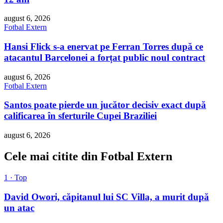
august 6, 2026
Fotbal Extern
Hansi Flick s-a enervat pe Ferran Torres după ce
atacantul Barcelonei a forțat public noul contract
august 6, 2026
Fotbal Extern
Santos poate pierde un jucător decisiv exact după
calificarea în sferturile Cupei Braziliei
august 6, 2026
Cele mai citite din Fotbal Extern
1 · Top
David Owori, căpitanul lui SC Villa, a murit după
un atac