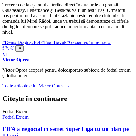
Trecerea de la eșalonul al treilea direct în duelurile cu granzii
Galatasaray, Fenerbahce și Beșiktaș va fi un test uriaș. Următorul
pas pentru noul atacant al lui Gaziantep este reunirea lotului sub
comanda lui Mirel Rădoi, unde va trebui să demonstreze că cifrele
din ligile inferioare se pot traduce în performanță la cel mai înalt
nivel.
#Denis Drăguș
#fcsb
#Fuat Bavuk
#Gaziantep
#mirel radoi
f
𝕏
✆
↗
VI
Victor Oprea
Victor Oprea acoperă pentru dolcesport.ro subiecte de fotbal extern
și fotbal intern.
Toate articolele lui Victor Oprea →
Citește în continuare
Fotbal Extern
Fotbal Extern
FIFA a negociat în secret Super Liga cu un plan pe
12 ani