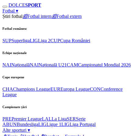
DOLCE
SPORT
Fotbal
▾
Știri fotbal
📰
Fotbal intern
📰
Fotbal extern
Fotbal românesc
SUP
Superliga
LIG
Liga 2
CUP
Cupa României
Echipe naționale
NAI
Națională
NAI
Națională U21
CAM
Campionatul Mondial 2026
Cupe europene
CHA
Champions League
EUR
Europa League
CON
Conference
League
Campionate țări
PRE
Premier League
LAL
La Liga
SER
Serie
A
BUN
Bundesliga
LIG
Ligue 1
LIG
Liga Portugal
Alte sporturi
▾