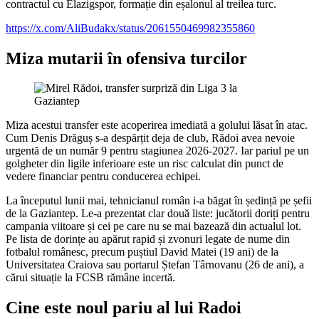
contractul cu Elazigspor, formație din eșalonul al treilea turc.
https://x.com/AliBudakx/status/2061550469982355860
Miza mutarii în ofensiva turcilor
Miza acestui transfer este acoperirea imediată a golului lăsat în atac.
Cum Denis Drăguș s-a despărțit deja de club, Rădoi avea nevoie
urgentă de un număr 9 pentru stagiunea 2026-2027. Iar pariul pe un
golgheter din ligile inferioare este un risc calculat din punct de
vedere financiar pentru conducerea echipei.
La începutul lunii mai, tehnicianul român i-a băgat în ședință pe șefii
de la Gaziantep. Le-a prezentat clar două liste: jucătorii doriți pentru
campania viitoare și cei pe care nu se mai bazează din actualul lot.
Pe lista de dorințe au apărut rapid și zvonuri legate de nume din
fotbalul românesc, precum puștiul David Matei (19 ani) de la
Universitatea Craiova sau portarul Ștefan Târnovanu (26 de ani), a
cărui situație la FCSB rămâne incertă.
Cine este noul pariu al lui Radoi