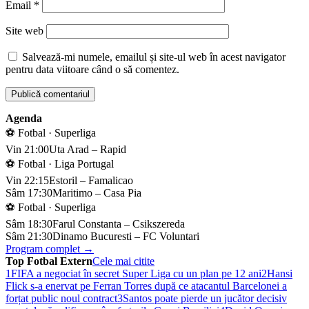
Email
*
Site web
Salvează-mi numele, emailul și site-ul web în acest navigator
pentru data viitoare când o să comentez.
Agenda
⚽ Fotbal · Superliga
Vin 21:00
Uta Arad – Rapid
⚽ Fotbal · Liga Portugal
Vin 22:15
Estoril – Famalicao
Sâm 17:30
Maritimo – Casa Pia
⚽ Fotbal · Superliga
Sâm 18:30
Farul Constanta – Csikszereda
Sâm 21:30
Dinamo Bucuresti – FC Voluntari
Program complet →
Top Fotbal Extern
Cele mai citite
1
FIFA a negociat în secret Super Liga cu un plan pe 12 ani
2
Hansi
Flick s-a enervat pe Ferran Torres după ce atacantul Barcelonei a
forțat public noul contract
3
Santos poate pierde un jucător decisiv