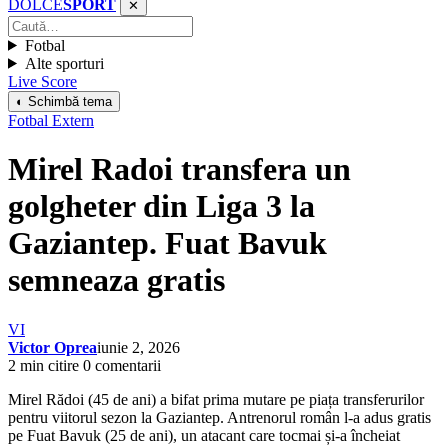
DOLCE
SPORT
✕
Fotbal
Alte sporturi
Live Score
◐ Schimbă tema
Fotbal Extern
Mirel Radoi transfera un
golgheter din Liga 3 la
Gaziantep. Fuat Bavuk
semneaza gratis
VI
Victor Oprea
iunie 2, 2026
2 min citire
0 comentarii
Mirel Rădoi (45 de ani) a bifat prima mutare pe piața transferurilor
pentru viitorul sezon la Gaziantep. Antrenorul român l-a adus gratis
pe Fuat Bavuk (25 de ani), un atacant care tocmai și-a încheiat