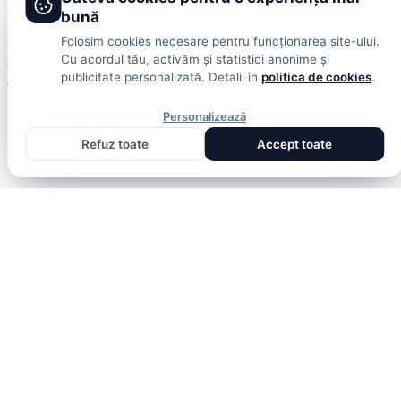
Termeni și condiții
bună
Folosim cookies necesare pentru funcționarea site-ului.
© 2026 DolceSport. Toate drepturile rezervate.
Scoruri, clasamente
Cu acordul tău, activăm și statistici anonime și
și analize din toate competițiile
Fotbal intern
Fotbal extern
Scoruri live
publicitate personalizată. Detalii în
politica de cookies
.
Personalizează
Refuz toate
Accept toate