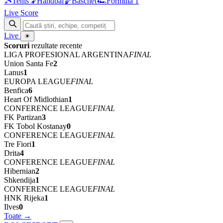
🎾
Tenis
🤾
Handbal
🏀
Baschet
🏎
Formula 1
Live Score
Live
☀
Scoruri
rezultate recente
LIGA PROFESIONAL ARGENTINA
FINAL
Union Santa Fe
2
Lanus
1
EUROPA LEAGUE
FINAL
Benfica
6
Heart Of Midlothian
1
CONFERENCE LEAGUE
FINAL
FK Partizan
3
FK Tobol Kostanay
0
CONFERENCE LEAGUE
FINAL
Tre Fiori
1
Drita
4
CONFERENCE LEAGUE
FINAL
Hibernian
2
Shkendija
1
CONFERENCE LEAGUE
FINAL
HNK Rijeka
1
Ilves
0
Toate →