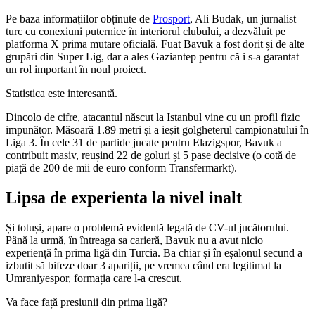
Pe baza informațiilor obținute de
Prosport
, Ali Budak, un jurnalist
turc cu conexiuni puternice în interiorul clubului, a dezvăluit pe
platforma X prima mutare oficială. Fuat Bavuk a fost dorit și de alte
grupări din Super Lig, dar a ales Gaziantep pentru că i s-a garantat
un rol important în noul proiect.
Statistica este interesantă.
Dincolo de cifre, atacantul născut la Istanbul vine cu un profil fizic
impunător. Măsoară 1.89 metri și a ieșit golgheterul campionatului în
Liga 3. În cele 31 de partide jucate pentru Elazigspor, Bavuk a
contribuit masiv, reușind 22 de goluri și 5 pase decisive (o cotă de
piață de 200 de mii de euro conform Transfermarkt).
Lipsa de experienta la nivel inalt
Și totuși, apare o problemă evidentă legată de CV-ul jucătorului.
Până la urmă, în întreaga sa carieră, Bavuk nu a avut nicio
experiență în prima ligă din Turcia. Ba chiar și în eșalonul secund a
izbutit să bifeze doar 3 apariții, pe vremea când era legitimat la
Umraniyespor, formația care l-a crescut.
Va face față presiunii din prima ligă?