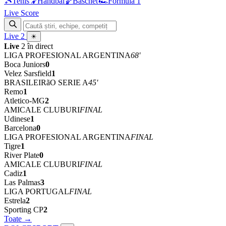
🎾
Tenis
🤾
Handbal
🏀
Baschet
🏎
Formula 1
Live Score
Live
2
☀
Live
2 în direct
LIGA PROFESIONAL ARGENTINA
68'
Boca Juniors
0
Velez Sarsfield
1
BRASILEIRãO SERIE A
45'
Remo
1
Atletico-MG
2
AMICALE CLUBURI
FINAL
Udinese
1
Barcelona
0
LIGA PROFESIONAL ARGENTINA
FINAL
Tigre
1
River Plate
0
AMICALE CLUBURI
FINAL
Cadiz
1
Las Palmas
3
LIGA PORTUGAL
FINAL
Estrela
2
Sporting CP
2
Toate →