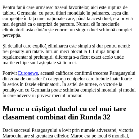
Pentru fanii care urmăresc traseul favoritelor, aici este ruptura de
tablou. Germania, cu patru titluri mondiale în palmares, ieșea din
competiție în fața unei naționale care, până la acest duel, era privită
mai degrabă ca o surpriză de parcurs. Numai că în meciurile
eliminatorii asta cântărește enorm: un singur duel schimbă complet
percepția.
Și detaliul care explică eliminarea este simplu și dur pentru nemți:
trei penalty-uri ratate. Într-un meci blocat la 1-1 după timpul
regulamentar și prelungiri, diferența s-a făcut exact acolo unde
marile echipe sunt așteptate să fie reci.
Potrivit
Euronews
, această calificare confirmă trecerea Paraguayului
din zona de outsider în categoria echipelor care trebuie luate foarte
în serios în fazele eliminatorii. În astfel de turnee, o victorie la
penalty-uri cu Germania poate schimba complet și moralul, și modul
în care adversarii privesc meciul următor.
Maroc a câștigat duelul cu cel mai tare
clasament combinat din Runda 32
Dacă succesul Paraguayului a lovit prin numele adversarei, victoria
Marocului are și greutatea cifrelor. Maroc era pe locul 6 mondial,