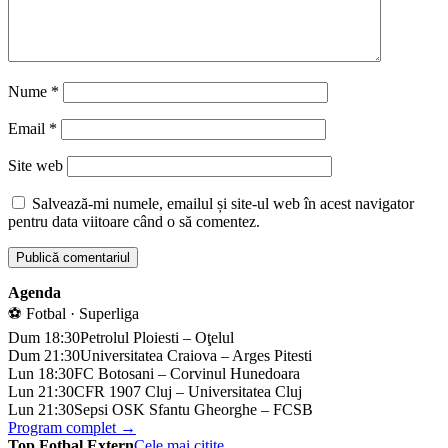
Nume
*
Email
*
Site web
Salvează-mi numele, emailul și site-ul web în acest navigator
pentru data viitoare când o să comentez.
Agenda
⚽ Fotbal · Superliga
Dum 18:30
Petrolul Ploiesti – Oţelul
Dum 21:30
Universitatea Craiova – Arges Pitesti
Lun 18:30
FC Botosani – Corvinul Hunedoara
Lun 21:30
CFR 1907 Cluj – Universitatea Cluj
Lun 21:30
Sepsi OSK Sfantu Gheorghe – FCSB
Program complet →
Top Fotbal Extern
Cele mai citite