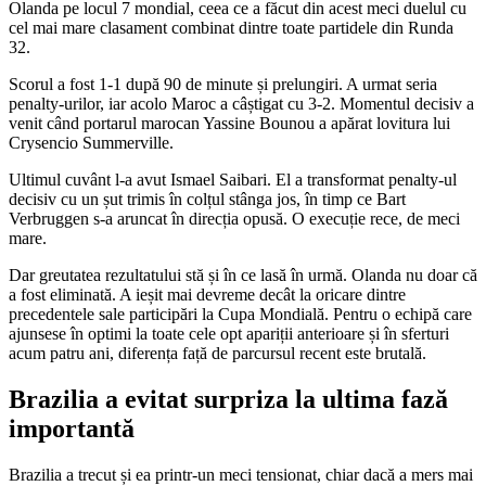
Olanda pe locul 7 mondial, ceea ce a făcut din acest meci duelul cu
cel mai mare clasament combinat dintre toate partidele din Runda
32.
Scorul a fost 1-1 după 90 de minute și prelungiri. A urmat seria
penalty-urilor, iar acolo Maroc a câștigat cu 3-2. Momentul decisiv a
venit când portarul marocan Yassine Bounou a apărat lovitura lui
Crysencio Summerville.
Ultimul cuvânt l-a avut Ismael Saibari. El a transformat penalty-ul
decisiv cu un șut trimis în colțul stânga jos, în timp ce Bart
Verbruggen s-a aruncat în direcția opusă. O execuție rece, de meci
mare.
Dar greutatea rezultatului stă și în ce lasă în urmă. Olanda nu doar că
a fost eliminată. A ieșit mai devreme decât la oricare dintre
precedentele sale participări la Cupa Mondială. Pentru o echipă care
ajunsese în optimi la toate cele opt apariții anterioare și în sferturi
acum patru ani, diferența față de parcursul recent este brutală.
Brazilia a evitat surpriza la ultima fază
importantă
Brazilia a trecut și ea printr-un meci tensionat, chiar dacă a mers mai