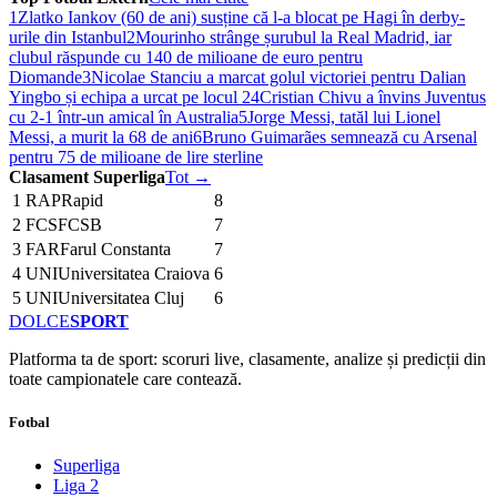
1
Zlatko Iankov (60 de ani) susține că l-a blocat pe Hagi în derby-
urile din Istanbul
2
Mourinho strânge șurubul la Real Madrid, iar
clubul răspunde cu 140 de milioane de euro pentru
Diomande
3
Nicolae Stanciu a marcat golul victoriei pentru Dalian
Yingbo și echipa a urcat pe locul 2
4
Cristian Chivu a învins Juventus
cu 2-1 într-un amical în Australia
5
Jorge Messi, tatăl lui Lionel
Messi, a murit la 68 de ani
6
Bruno Guimarães semnează cu Arsenal
pentru 75 de milioane de lire sterline
Clasament Superliga
Tot →
1
RAP
Rapid
8
2
FCS
FCSB
7
3
FAR
Farul Constanta
7
4
UNI
Universitatea Craiova
6
5
UNI
Universitatea Cluj
6
DOLCE
SPORT
Platforma ta de sport: scoruri live, clasamente, analize și predicții din
toate campionatele care contează.
Fotbal
Superliga
Liga 2