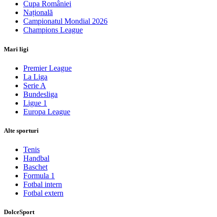
Cupa României
Națională
Campionatul Mondial 2026
Champions League
Mari ligi
Premier League
La Liga
Serie A
Bundesliga
Ligue 1
Europa League
Alte sporturi
Tenis
Handbal
Baschet
Formula 1
Fotbal intern
Fotbal extern
DolceSport