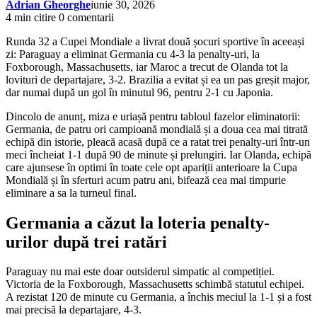
Adrian Gheorghe
iunie 30, 2026
4 min citire
0 comentarii
Runda 32 a Cupei Mondiale a livrat două șocuri sportive în aceeași
zi: Paraguay a eliminat Germania cu 4-3 la penalty-uri, la
Foxborough, Massachusetts, iar Maroc a trecut de Olanda tot la
lovituri de departajare, 3-2. Brazilia a evitat și ea un pas greșit major,
dar numai după un gol în minutul 96, pentru 2-1 cu Japonia.
Dincolo de anunț, miza e uriașă pentru tabloul fazelor eliminatorii:
Germania, de patru ori campioană mondială și a doua cea mai titrată
echipă din istorie, pleacă acasă după ce a ratat trei penalty-uri într-un
meci încheiat 1-1 după 90 de minute și prelungiri. Iar Olanda, echipă
care ajunsese în optimi în toate cele opt apariții anterioare la Cupa
Mondială și în sferturi acum patru ani, bifează cea mai timpurie
eliminare a sa la turneul final.
Germania a căzut la loteria penalty-
urilor după trei ratări
Paraguay nu mai este doar outsiderul simpatic al competiției.
Victoria de la Foxborough, Massachusetts schimbă statutul echipei.
A rezistat 120 de minute cu Germania, a închis meciul la 1-1 și a fost
mai precisă la departajare, 4-3.