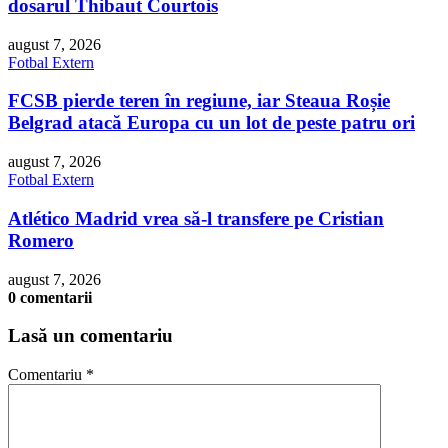
dosarul Thibaut Courtois
august 7, 2026
Fotbal Extern
FCSB pierde teren în regiune, iar Steaua Roșie
Belgrad atacă Europa cu un lot de peste patru ori
august 7, 2026
Fotbal Extern
Atlético Madrid vrea să-l transfere pe Cristian
Romero
august 7, 2026
0 comentarii
Lasă un comentariu
Comentariu
*