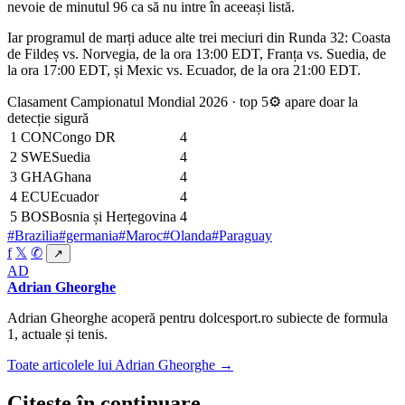
nevoie de minutul 96 ca să nu intre în aceeași listă.
Iar programul de marți aduce alte trei meciuri din Runda 32: Coasta
de Fildeș vs. Norvegia, de la ora 13:00 EDT, Franța vs. Suedia, de
la ora 17:00 EDT, și Mexic vs. Ecuador, de la ora 21:00 EDT.
Clasament Campionatul Mondial 2026 · top 5
⚙ apare doar la
detecție sigură
1
CON
Congo DR
4
2
SWE
Suedia
4
3
GHA
Ghana
4
4
ECU
Ecuador
4
5
BOS
Bosnia și Herțegovina
4
#Brazilia
#germania
#Maroc
#Olanda
#Paraguay
f
𝕏
✆
↗
AD
Adrian Gheorghe
Adrian Gheorghe acoperă pentru dolcesport.ro subiecte de formula
1, actuale și tenis.
Toate articolele lui Adrian Gheorghe →
Citește în continuare