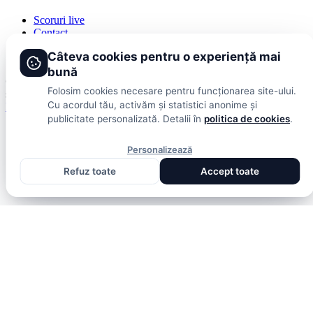
Scoruri live
Contact
Publicitate
Câteva cookies pentru o experiență mai
Termeni și condiții
bună
© 2026 DolceSport. Toate drepturile rezervate.
Scoruri, clasamente
Folosim cookies necesare pentru funcționarea site-ului.
și analize din toate competițiile
Cu acordul tău, activăm și statistici anonime și
Fotbal intern
Fotbal extern
Scoruri live
publicitate personalizată. Detalii în
politica de cookies
.
Personalizează
Refuz toate
Accept toate