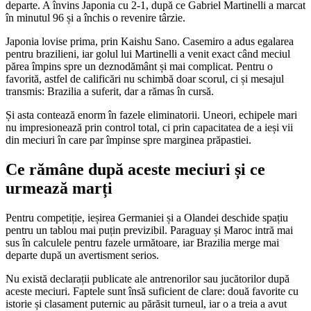
departe. A învins Japonia cu 2-1, după ce Gabriel Martinelli a marcat
în minutul 96 și a închis o revenire târzie.
Japonia lovise prima, prin Kaishu Sano. Casemiro a adus egalarea
pentru brazilieni, iar golul lui Martinelli a venit exact când meciul
părea împins spre un deznodământ și mai complicat. Pentru o
favorită, astfel de calificări nu schimbă doar scorul, ci și mesajul
transmis: Brazilia a suferit, dar a rămas în cursă.
Și asta contează enorm în fazele eliminatorii. Uneori, echipele mari
nu impresionează prin control total, ci prin capacitatea de a ieși vii
din meciuri în care par împinse spre marginea prăpastiei.
Ce rămâne după aceste meciuri și ce
urmează marți
Pentru competiție, ieșirea Germaniei și a Olandei deschide spațiu
pentru un tablou mai puțin previzibil. Paraguay și Maroc intră mai
sus în calculele pentru fazele următoare, iar Brazilia merge mai
departe după un avertisment serios.
Nu există declarații publicate ale antrenorilor sau jucătorilor după
aceste meciuri. Faptele sunt însă suficient de clare: două favorite cu
istorie și clasament puternic au părăsit turneul, iar o a treia a avut