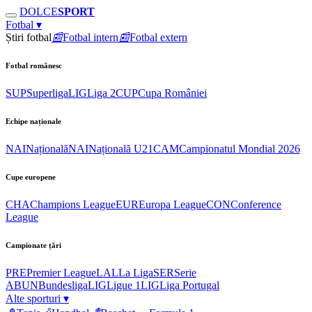
DOLCE
SPORT
Fotbal
▾
Știri fotbal
📰
Fotbal intern
📰
Fotbal extern
Fotbal românesc
SUP
Superliga
LIG
Liga 2
CUP
Cupa României
Echipe naționale
NAI
Națională
NAI
Națională U21
CAM
Campionatul Mondial 2026
Cupe europene
CHA
Champions League
EUR
Europa League
CON
Conference
League
Campionate țări
PRE
Premier League
LAL
La Liga
SER
Serie
A
BUN
Bundesliga
LIG
Ligue 1
LIG
Liga Portugal
Alte sporturi
▾