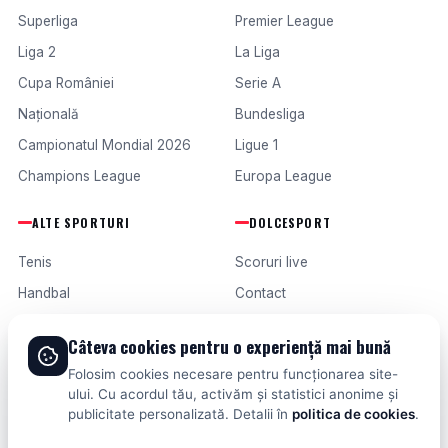
Superliga
Premier League
Liga 2
La Liga
Cupa României
Serie A
Națională
Bundesliga
Campionatul Mondial 2026
Ligue 1
Champions League
Europa League
ALTE SPORTURI
DOLCESPORT
Tenis
Scoruri live
Handbal
Contact
Baschet
Publicitate
Câteva cookies pentru o experiență mai bună
Formula 1
Termeni și condiții
Folosim cookies necesare pentru funcționarea site-
Fotbal intern
ului. Cu acordul tău, activăm și statistici anonime și
publicitate personalizată. Detalii în
politica de cookies
.
Fotbal extern