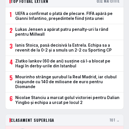
TOP FOTBAL EXTERN
CELE MAI CITITE
1
UEFA a confirmat o plată de plecare. FIFA apără pe
Gianni Infantino, președintele fiind ținta unei
2
Lukas Jensen a apărat patru penalty-uri la rând
pentru Millwall
3
Ianis Stoica, pasă decisivă la Estrela. Echipa sa a
revenit de la 0-2 și a smuls un 2-2 cu Sporting CP
4
Zlatko Iankov (60 de ani) susține că l-a blocat pe
Hagi în derby-urile din Istanbul
5
Mourinho strânge șurubul la Real Madrid, iar clubul
răspunde cu 140 de milioane de euro pentru
Diomande
6
Nicolae Stanciu a marcat golul victoriei pentru Dalian
Yingbo și echipa a urcat pe locul 2
CLASAMENT SUPERLIGA
TOT →