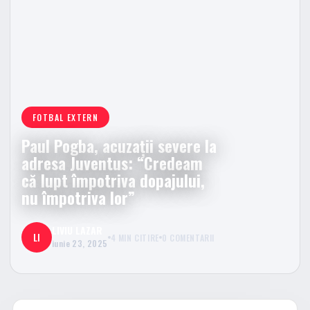
FOTBAL EXTERN
Paul Pogba, acuzații severe la
adresa Juventus: “Credeam
că lupt împotriva dopajului,
nu împotriva lor”
LIVIU LAZAR
LI
4 MIN CITIRE
0 COMENTARII
iunie 23, 2025