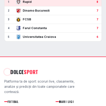
Rapid
1
8
Dinamo Bucuresti
2
7
FCSB
3
7
Farul Constanta
4
7
Universitatea Craiova
5
6
DOLCE
SPORT
Platforma ta de sport: scoruri live, clasamente,
analize și predicții din toate campionatele care
contează.
FOTBAL
MARI LIGI