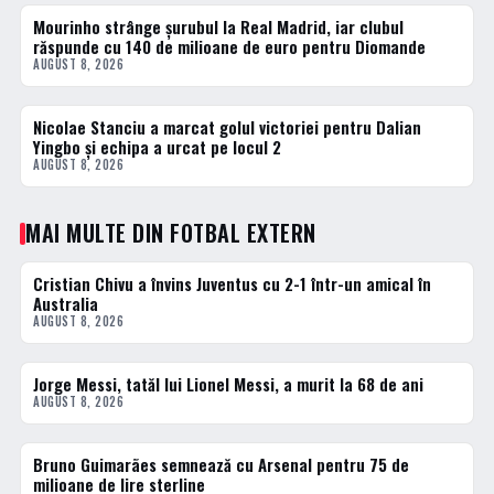
Mourinho strânge șurubul la Real Madrid, iar clubul
2 · TOP
răspunde cu 140 de milioane de euro pentru Diomande
AUGUST 8, 2026
Nicolae Stanciu a marcat golul victoriei pentru Dalian
3 · TOP
Yingbo și echipa a urcat pe locul 2
AUGUST 8, 2026
MAI MULTE DIN FOTBAL EXTERN
Cristian Chivu a învins Juventus cu 2-1 într-un amical în
FOTBAL EXTERN
Australia
AUGUST 8, 2026
Jorge Messi, tatăl lui Lionel Messi, a murit la 68 de ani
FOTBAL EXTERN
AUGUST 8, 2026
Bruno Guimarães semnează cu Arsenal pentru 75 de
FOTBAL EXTERN
milioane de lire sterline