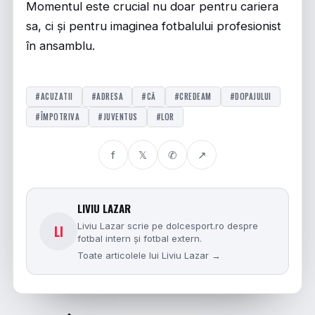
Momentul este crucial nu doar pentru cariera
sa, ci și pentru imaginea fotbalului profesionist
în ansamblu.
#ACUZATII
#ADRESA
#CĂ
#CREDEAM
#DOPAJULUI
#ÎMPOTRIVA
#JUVENTUS
#LOR
f
𝕏
✆
↗
LIVIU LAZAR
Liviu Lazar scrie pe dolcesport.ro despre
LI
fotbal intern și fotbal extern.
Toate articolele lui Liviu Lazar →