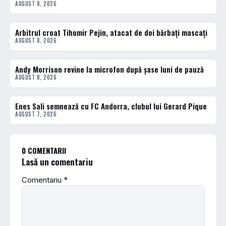
AUGUST 8, 2026
Arbitrul croat Tihomir Pejin, atacat de doi bărbați mascați
FOTBAL EXTERN
AUGUST 8, 2026
Andy Morrison revine la microfon după șase luni de pauză
FOTBAL EXTERN
AUGUST 8, 2026
Enes Sali semnează cu FC Andorra, clubul lui Gerard Pique
FOTBAL EXTERN
AUGUST 7, 2026
0 COMENTARII
Lasă un comentariu
Comentariu
*