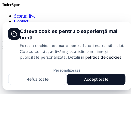
DolceSport
Scoruri live
Contact
Publicitate
Câteva cookies pentru o experiență mai
Termeni și condiții
bună
© 2026 DolceSport. Toate drepturile rezervate.
Scoruri, clasamente
Folosim cookies necesare pentru funcționarea site-ului.
și analize din toate competițiile
Cu acordul tău, activăm și statistici anonime și
Fotbal intern
Fotbal extern
Scoruri live
publicitate personalizată. Detalii în
politica de cookies
.
Personalizează
Refuz toate
Accept toate