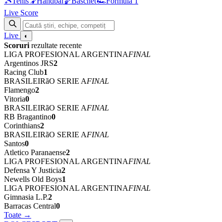
🎾
Tenis
🤾
Handbal
🏀
Baschet
🏎
Formula 1
Live Score
Live
◐
Scoruri
rezultate recente
LIGA PROFESIONAL ARGENTINA
FINAL
Argentinos JRS
2
Racing Club
1
BRASILEIRãO SERIE A
FINAL
Flamengo
2
Vitoria
0
BRASILEIRãO SERIE A
FINAL
RB Bragantino
0
Corinthians
2
BRASILEIRãO SERIE A
FINAL
Santos
0
Atletico Paranaense
2
LIGA PROFESIONAL ARGENTINA
FINAL
Defensa Y Justicia
2
Newells Old Boys
1
LIGA PROFESIONAL ARGENTINA
FINAL
Gimnasia L.P.
2
Barracas Central
0
Toate →