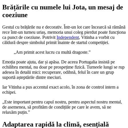
Brățările cu numele lui Jota, un mesaj de
coeziune
Gestul cu brățările nu e decorativ. Într-un lot care încearcă să rămână
rece într-un turneu uriaș, memoria unui coleg pierdut poate funcționa
ca punct de coeziune. Potrivit
Independent
, Vitinha a vorbit cu
căldură despre simbolul primit înainte de startul competiției.
„Am primit acest lucru cu multă dragoste.”
Emoția poate ajuta, dar și apăsa. De aceea Portugalia insistă pe
echilibru mental, nu doar pe prospețime fizică. Turneele lungi se rup
adesea în detalii mici: recuperare, odihnă, felul în care un grup
suportă așteptările dintre meciuri.
Iar Vitinha a pus accentul exact acolo, în zona de control intern a
echipei.
„Este important pentru capul nostru, pentru aspectul nostru mental,
de asemenea, să profităm de condițiile pe care le avem, să ne
relaxăm puțin.”
Adaptarea rapidă la climă, esențială