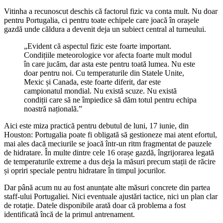
Vitinha a recunoscut deschis că factorul fizic va conta mult. Nu doar
pentru Portugalia, ci pentru toate echipele care joacă în orașele
gazdă unde căldura a devenit deja un subiect central al turneului.
„Evident că aspectul fizic este foarte important.
Condițiile meteorologice vor afecta foarte mult modul
în care jucăm, dar asta este pentru toată lumea. Nu este
doar pentru noi. Cu temperaturile din Statele Unite,
Mexic și Canada, este foarte diferit, dar este
campionatul mondial. Nu există scuze. Nu există
condiții care să ne împiedice să dăm totul pentru echipa
noastră națională.”
Aici este miza practică pentru debutul de luni, 17 iunie, din
Houston: Portugalia poate fi obligată să gestioneze mai atent efortul,
mai ales dacă meciurile se joacă într-un ritm fragmentat de pauzele
de hidratare. În multe dintre cele 16 orașe gazdă, îngrijorarea legată
de temperaturile extreme a dus deja la măsuri precum stații de răcire
și opriri speciale pentru hidratare în timpul jocurilor.
Dar până acum nu au fost anunțate alte măsuri concrete din partea
staff-ului Portugaliei. Nici eventuale ajustări tactice, nici un plan clar
de rotație. Datele disponibile arată doar că problema a fost
identificată încă de la primul antrenament.