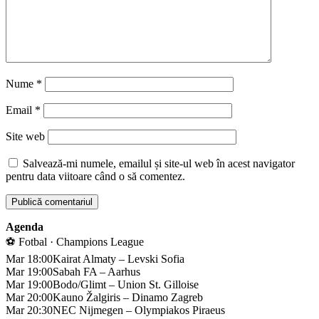
Nume
*
Email
*
Site web
Salvează-mi numele, emailul și site-ul web în acest navigator
pentru data viitoare când o să comentez.
Agenda
⚽ Fotbal · Champions League
Mar 18:00
Kairat Almaty – Levski Sofia
Mar 19:00
Sabah FA – Aarhus
Mar 19:00
Bodo/Glimt – Union St. Gilloise
Mar 20:00
Kauno Žalgiris – Dinamo Zagreb
Mar 20:30
NEC Nijmegen – Olympiakos Piraeus