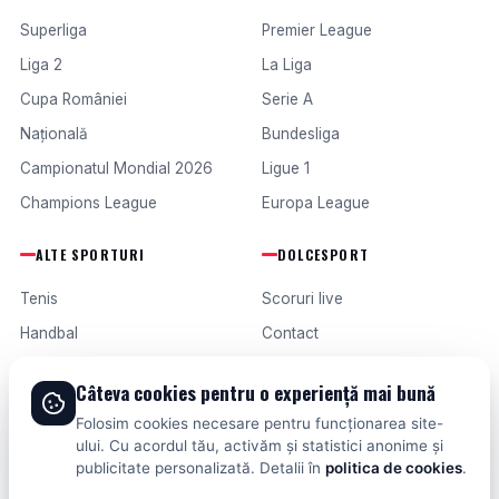
Superliga
Premier League
Liga 2
La Liga
Cupa României
Serie A
Națională
Bundesliga
Campionatul Mondial 2026
Ligue 1
Champions League
Europa League
ALTE SPORTURI
DOLCESPORT
Tenis
Scoruri live
Handbal
Contact
Baschet
Publicitate
Câteva cookies pentru o experiență mai bună
Formula 1
Termeni și condiții
Folosim cookies necesare pentru funcționarea site-
Fotbal intern
ului. Cu acordul tău, activăm și statistici anonime și
publicitate personalizată. Detalii în
politica de cookies
.
Fotbal extern