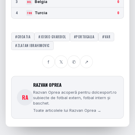
Belgia
3
0
BEL
Turcia
4
0
TRK
#CROATIA
#JOSKO GVARDIOL
#PORTUGALIA
#VAR
#ZLATAN IBRAHIMOVIC
f
𝕏
✆
↗
RAZVAN OPREA
Razvan Oprea acoperă pentru dolcesport.ro
RA
subiecte de fotbal extern, fotbal intern și
baschet.
Toate articolele lui Razvan Oprea →