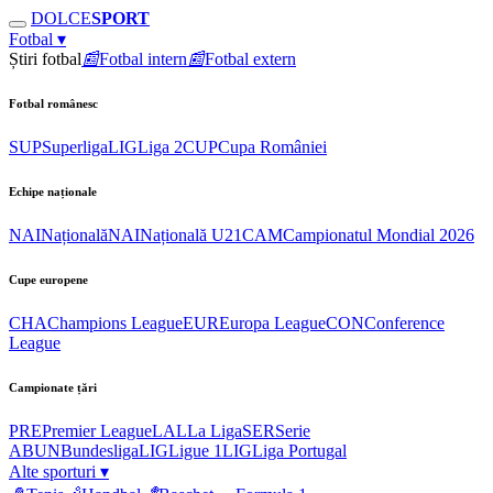
DOLCE
SPORT
Fotbal
▾
Știri fotbal
📰
Fotbal intern
📰
Fotbal extern
Fotbal românesc
SUP
Superliga
LIG
Liga 2
CUP
Cupa României
Echipe naționale
NAI
Națională
NAI
Națională U21
CAM
Campionatul Mondial 2026
Cupe europene
CHA
Champions League
EUR
Europa League
CON
Conference
League
Campionate țări
PRE
Premier League
LAL
La Liga
SER
Serie
A
BUN
Bundesliga
LIG
Ligue 1
LIG
Liga Portugal
Alte sporturi
▾