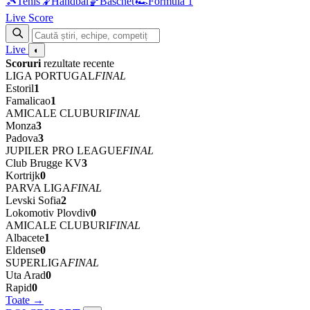
🎾
Tenis
🤾
Handbal
🏀
Baschet
🏎
Formula 1
Live Score
Live
◐
Scoruri
rezultate recente
LIGA PORTUGAL
FINAL
Estoril
1
Famalicao
1
AMICALE CLUBURI
FINAL
Monza
3
Padova
3
JUPILER PRO LEAGUE
FINAL
Club Brugge KV
3
Kortrijk
0
PARVA LIGA
FINAL
Levski Sofia
2
Lokomotiv Plovdiv
0
AMICALE CLUBURI
FINAL
Albacete
1
Eldense
0
SUPERLIGA
FINAL
Uta Arad
0
Rapid
0
Toate →