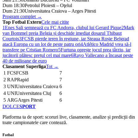
Dum 18:30
Petrolul Ploiesti – Oţelul
Dum 21:30
Universitatea Craiova – Arges Pitesti
Program complet →
Top Fotbal Extern
Cele mai citite
1
Enes Sali semnează cu FC Andorra, clubul lui Gerard Pique
2
Mark
van Bommel preia Belgia și deschide imediat dosarul Thibaut
Courtois
3
FCSB pierde teren în regiune, iar Steaua Roșie Belgrad
atacă Europa cu un lot de peste patru ori
4
Atlético Madrid vrea să-l
transfere pe Cristian Romero
5
Furtuna oprește jocul prea târziu, iar
jucătorii plătesc prețul cel mai mare
6
Rayo Vallecano a încasat peste
40 de milioane de euro
Clasament Superliga
Tot →
1
FCS
FCSB
7
2
RAP
Rapid
7
3
UNI
Universitatea Craiova
6
4
UNI
Universitatea Cluj
6
5
ARG
Arges Pitesti
6
DOLCE
SPORT
Platforma ta de sport: scoruri live, clasamente, analize și predicții din
toate campionatele care contează.
Fotbal