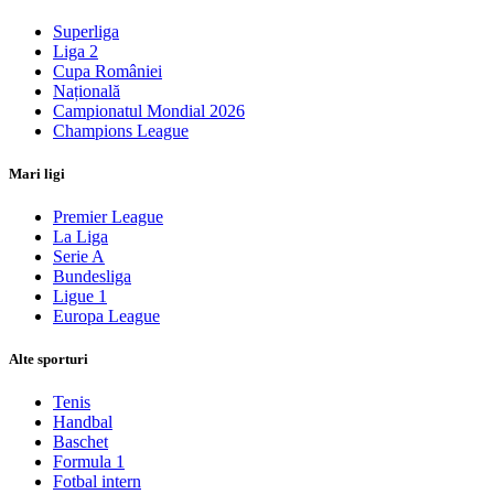
Superliga
Liga 2
Cupa României
Națională
Campionatul Mondial 2026
Champions League
Mari ligi
Premier League
La Liga
Serie A
Bundesliga
Ligue 1
Europa League
Alte sporturi
Tenis
Handbal
Baschet
Formula 1
Fotbal intern