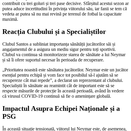
contribuit cu trei goluri și trei pase decisive. Sfârșitul acestui sezon ar
putea aduce incertitudini în privința viitorului său, iar fanii se tem că
vedeta ar putea să nu mai revină pe terenul de fotbal la capacitate
maximă.
Reacția Clubului și a Specialiștilor
Clubul Santos a subliniat importanța sănătății jucătorilor săi și
angajamentul de a asigura un mediu sigur pentru toți sportivii.
Clubul va continua să monitorizeze starea de sănătate a lui Neymar
și să îi ofere suportul necesar în perioada de recuperare.
„Prioritatea noastră este sănătatea jucătorilor. Neymar este un jucător
esențial pentru echipă și vom face tot posibilul să-l ajutăm să se
recupereze cât mai repede”, a declarat un reprezentant al clubului.
Specialiștii în sănătate au reamintit cât de important este să se
respecte măsurile de protecție în această perioadă, având în vedere
că virusul COVID-19 continuă să fie o amenințare globală.
Impactul Asupra Echipei Naționale și a
PSG
În această situație tensionată, viitorul lui Neymar este, de asemenea,