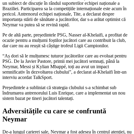
un subiect de discuție în rândul suporterilor echipei naționale a
Braziliei. Participarea sa la competițiile internaționale este acum în
pericol. Antrenorul echipei naționale, Tite, a declarat despre
importanța stării de sănătate a jucătorilor, dar s-a arătat optimist că
Neymar va putea să se revină rapid.
Pe de altă parte, președintele PSG, Nasser al-Khelaifi, a profitat de
ocazie pentru a mulțumi foștilor jucători care au contribuit la club,
dar care nu au reușit să câștige trofeul Ligii Campionilor.
“Aș dori să le mulțumesc tuturor jucătorilor care au evoluat pentru
PSG. De la Javier Pastore, primii mei jucători semnați, până la
Neymar, Messi și Kylian Mbappé, toți au avut un impact
semnificativ în dezvoltarea clubului”, a declarat al-Khelaifi într-un
interviu acordat TalkSport.
Președintele a subliniat că strategia clubului s-a schimbat sub
îndrumarea antrenorului Luis Enrique, care a implementat un nou
sistem bazat pe tineri jucători talentați.
Adversitățile cu care se confruntă
Neymar
De-a lungul carierei sale, Neymar a fost adesea în centrul atenției, nu