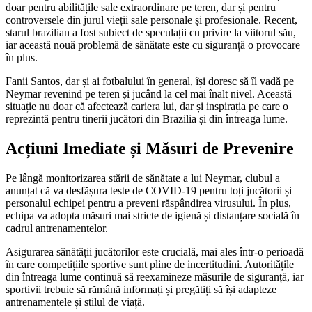
doar pentru abilitățile sale extraordinare pe teren, dar și pentru
controversele din jurul vieții sale personale și profesionale. Recent,
starul brazilian a fost subiect de speculații cu privire la viitorul său,
iar această nouă problemă de sănătate este cu siguranță o provocare
în plus.
Fanii Santos, dar și ai fotbalului în general, își doresc să îl vadă pe
Neymar revenind pe teren și jucând la cel mai înalt nivel. Această
situație nu doar că afectează cariera lui, dar și inspirația pe care o
reprezintă pentru tinerii jucători din Brazilia și din întreaga lume.
Acțiuni Imediate și Măsuri de Prevenire
Pe lângă monitorizarea stării de sănătate a lui Neymar, clubul a
anunțat că va desfășura teste de COVID-19 pentru toți jucătorii și
personalul echipei pentru a preveni răspândirea virusului. În plus,
echipa va adopta măsuri mai stricte de igienă și distanțare socială în
cadrul antrenamentelor.
Asigurarea sănătății jucătorilor este crucială, mai ales într-o perioadă
în care competițiile sportive sunt pline de incertitudini. Autoritățile
din întreaga lume continuă să reexamineze măsurile de siguranță, iar
sportivii trebuie să rămână informați și pregătiți să își adapteze
antrenamentele și stilul de viață.