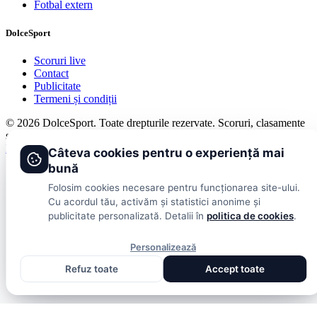
Fotbal extern
DolceSport
Scoruri live
Contact
Publicitate
Termeni și condiții
© 2026 DolceSport. Toate drepturile rezervate.
Scoruri, clasamente
și analize din toate competițiile
Fotbal intern
Fotbal extern
Scoruri live
Câteva cookies pentru o experiență mai
bună
Folosim cookies necesare pentru funcționarea site-ului.
Cu acordul tău, activăm și statistici anonime și
publicitate personalizată. Detalii în
politica de cookies
.
Personalizează
Refuz toate
Accept toate