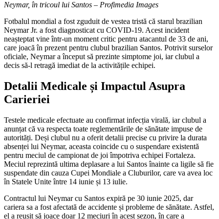
Neymar, în tricoul lui Santos – Profimedia Images
Fotbalul mondial a fost zguduit de vestea tristă că starul brazilian
Neymar Jr. a fost diagnosticat cu COVID-19. Acest incident
neașteptat vine într-un moment critic pentru atacantul de 33 de ani,
care joacă în prezent pentru clubul brazilian Santos. Potrivit surselor
oficiale, Neymar a început să prezinte simptome joi, iar clubul a
decis să-l retragă imediat de la activitățile echipei.
Detalii Medicale și Impactul Asupra
Carieriei
Testele medicale efectuate au confirmat infecția virală, iar clubul a
anunțat că va respecta toate reglementările de sănătate impuse de
autorități. Deși clubul nu a oferit detalii precise cu privire la durata
absenței lui Neymar, aceasta coincide cu o suspendare existentă
pentru meciul de campionat de joi împotriva echipei Fortaleza.
Meciul reprezintă ultima deplasare a lui Santos înainte ca ligile să fie
suspendate din cauza Cupei Mondiale a Cluburilor, care va avea loc
în Statele Unite între 14 iunie și 13 iulie.
Contractul lui Neymar cu Santos expiră pe 30 iunie 2025, dar
cariera sa a fost afectată de accidente și probleme de sănătate. Astfel,
el a reușit să joace doar 12 meciuri în acest sezon, în care a