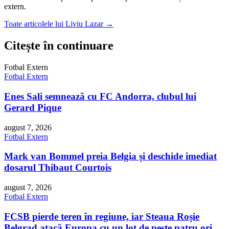
extern.
Toate articolele lui Liviu Lazar →
Citește în continuare
Fotbal Extern
Fotbal Extern
Enes Sali semnează cu FC Andorra, clubul lui
Gerard Pique
august 7, 2026
Fotbal Extern
Mark van Bommel preia Belgia și deschide imediat
dosarul Thibaut Courtois
august 7, 2026
Fotbal Extern
FCSB pierde teren în regiune, iar Steaua Roșie
Belgrad atacă Europa cu un lot de peste patru ori