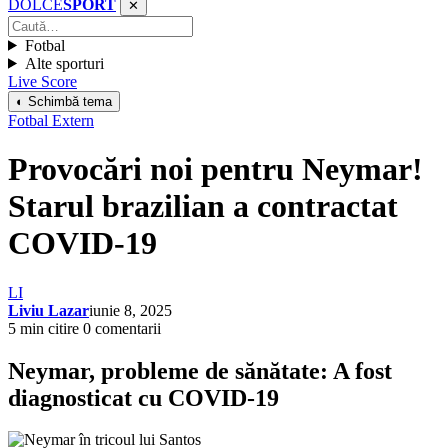
DOLCE
SPORT
✕
Fotbal
Alte sporturi
Live Score
◐ Schimbă tema
Fotbal Extern
Provocări noi pentru Neymar!
Starul brazilian a contractat
COVID-19
LI
Liviu Lazar
iunie 8, 2025
5 min citire
0 comentarii
Neymar, probleme de sănătate: A fost
diagnosticat cu COVID-19