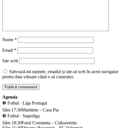
Nume
*
Email
*
Site web
Salvează-mi numele, emailul și site-ul web în acest navigator
pentru data viitoare când o să comentez.
Agenda
⚽ Fotbal · Liga Portugal
Sâm 17:30
Maritimo – Casa Pia
⚽ Fotbal · Superliga
Sâm 18:30
Farul Constanta – Csikszereda
Sâm 21:30
Dinamo Bucuresti – FC Voluntari