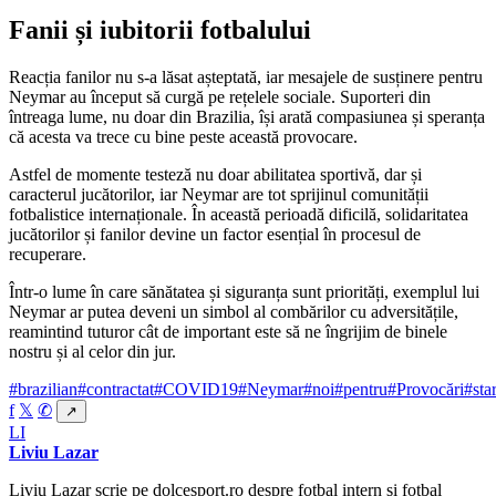
Fanii și iubitorii fotbalului
Reacția fanilor nu s-a lăsat așteptată, iar mesajele de susținere pentru
Neymar au început să curgă pe rețelele sociale. Suporteri din
întreaga lume, nu doar din Brazilia, își arată compasiunea și speranța
că acesta va trece cu bine peste această provocare.
Astfel de momente testeză nu doar abilitatea sportivă, dar și
caracterul jucătorilor, iar Neymar are tot sprijinul comunității
fotbalistice internaționale. În această perioadă dificilă, solidaritatea
jucătorilor și fanilor devine un factor esențial în procesul de
recuperare.
Într-o lume în care sănătatea și siguranța sunt priorități, exemplul lui
Neymar ar putea deveni un simbol al combărilor cu adversitățile,
reamintind tuturor cât de important este să ne îngrijim de binele
nostru și al celor din jur.
#brazilian
#contractat
#COVID19
#Neymar
#noi
#pentru
#Provocări
#sta
f
𝕏
✆
↗
LI
Liviu Lazar
Liviu Lazar scrie pe dolcesport.ro despre fotbal intern și fotbal