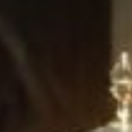
c prețul cel mai mare
upă 0-5 pentru CFR Cluj și 1-1 al Craiovei
mânii implicați în meciurile serii din Conference