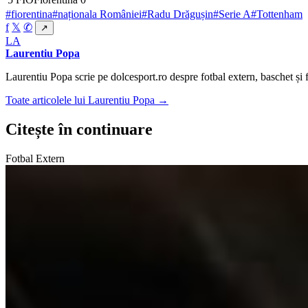
#fiorentina
#naționala României
#Radu Drăgușin
#Serie A
#Tottenham
f
𝕏
✆
↗
LA
Laurentiu Popa
Laurentiu Popa scrie pe dolcesport.ro despre fotbal extern, baschet și f
Toate articolele lui Laurentiu Popa →
Citește în continuare
Fotbal Extern
Fotbal Extern
FCSB pierde teren în regiune, iar Steaua Roșie Belgra
august 7, 2026
Fotbal Extern
Atlético Madrid vrea să-l transfere pe Cristian Romer
august 7, 2026
Fotbal Extern