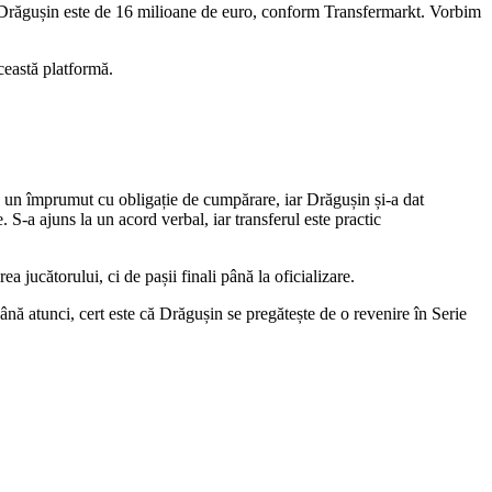
lui Drăgușin este de 16 milioane de euro, conform Transfermarkt. Vorbim
ceastă platformă.
 un împrumut cu obligație de cumpărare, iar Drăgușin și-a dat
 S-a ajuns la un acord verbal, iar transferul este practic
ucătorului, ci de pașii finali până la oficializare.
ână atunci, cert este că Drăgușin se pregătește de o revenire în Serie