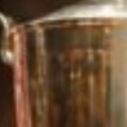
rafford
 ani
antul Barcelonei a forțat public noul contract