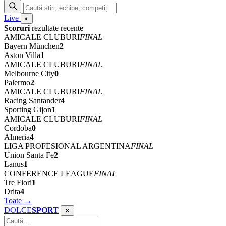
Live
◐
Scoruri
rezultate recente
AMICALE CLUBURI
FINAL
Bayern München
2
Aston Villa
1
AMICALE CLUBURI
FINAL
Melbourne City
0
Palermo
2
AMICALE CLUBURI
FINAL
Racing Santander
4
Sporting Gijon
1
AMICALE CLUBURI
FINAL
Cordoba
0
Almeria
4
LIGA PROFESIONAL ARGENTINA
FINAL
Union Santa Fe
2
Lanus
1
CONFERENCE LEAGUE
FINAL
Tre Fiori
1
Drita
4
Toate →
DOLCE
SPORT
✕