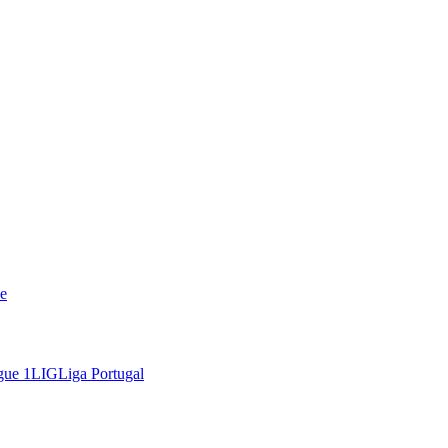
e
gue 1
LIG
Liga Portugal