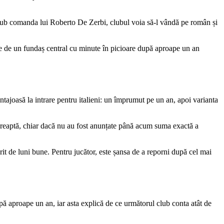
 sub comanda lui Roberto De Zerbi, clubul voia să-l vândă pe român și
voie de un fundaș central cu minute în picioare după aproape un an
tajoasă la intrare pentru italieni: un împrumut pe un an, apoi varianta
ie dreaptă, chiar dacă nu au fost anunțate până acum suma exactă a
it de luni bune. Pentru jucător, este șansa de a reporni după cel mai
pă aproape un an, iar asta explică de ce următorul club conta atât de