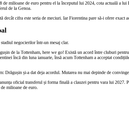
28 de milioane de euro pentru el la începutul lui 2024, cota actuală a 
ferul de la Genoa.
 decât cifra este seria de meciuri. Iar Fiorentina pare să-i ofere exact a
bal
 stadiul negocierilor într-un mesaj clar.
gușin de la Tottenham, here we go! Există un acord între cluburi pentru
entinei încă din luna ianuarie, însă acum Tottenham a acceptat condițiile.
 Drăgușin și-a dat deja acordul. Mutarea nu mai depinde de convingerea j
nunța oficial transferul și forma finală a clauzei pentru vara lui 2027. P
 de milioane de euro.