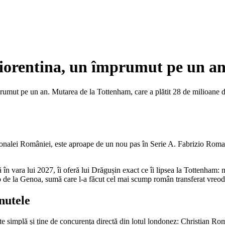
Fiorentina, un împrumut pe un an
umut pe un an. Mutarea de la Tottenham, care a plătit 28 de milioane de 
ționalei României, este aproape de un nou pas în Serie A. Fabrizio Roman
n vara lui 2027, îi oferă lui Drăgușin exact ce îi lipsea la Tottenham: m
 de la Genoa, sumă care l-a făcut cel mai scump român transferat vreod
nutele
ste simplă și ține de concurența directă din lotul londonez: Christian