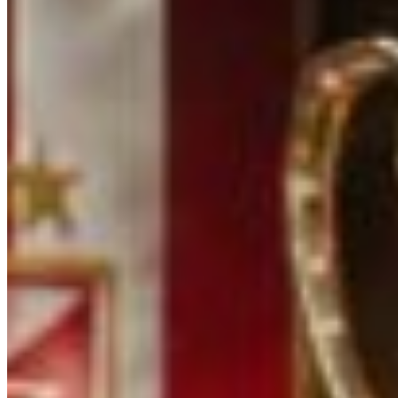
Mai multe din Fotbal Extern
Vezi tot →
Fotbal Extern
Leeds a plătit 47 de milioane de euro pentru James T
august 7, 2026
Fotbal Extern
Chelsea vrea să taie lotul de la 41 la 25 de jucători
august 7, 2026
Fotbal Extern
FIFA a negociat în secret Super Liga cu un plan pe 12
august 6, 2026
Fotbal Extern
Hansi Flick s-a enervat pe Ferran Torres după ce atac
august 6, 2026