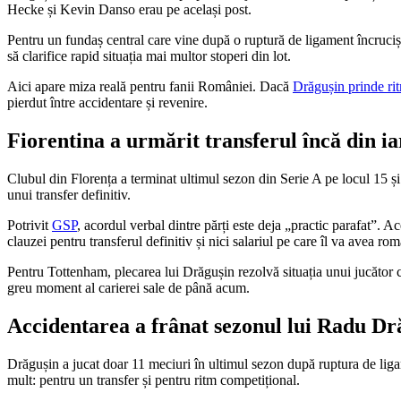
Hecke și Kevin Danso erau pe același post.
Pentru un fundaș central care vine după o ruptură de ligament încruci
să clarifice rapid situația mai multor stoperi din lot.
Aici apare miza reală pentru fanii României. Dacă
Drăgușin prinde ri
pierdut între accidentare și revenire.
Fiorentina a urmărit transferul încă din i
Clubul din Florența a terminat ultimul sezon din Serie A pe locul 15 și
unui transfer definitiv.
Potrivit
GSP
, acordul verbal dintre părți este deja „practic parafat”. 
clauzei pentru transferul definitiv și nici salariul pe care îl va avea ro
Pentru Tottenham, plecarea lui Drăgușin rezolvă situația unui jucător 
greu moment al carierei sale de până acum.
Accidentarea a frânat sezonul lui Radu Dr
Drăgușin a jucat doar 11 meciuri în ultimul sezon după ruptura de liga
mult: pentru un transfer și pentru ritm competițional.