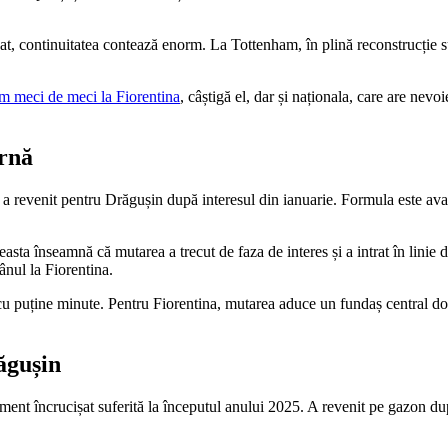
șat, continuitatea contează enorm. La Tottenham, în plină reconstrucție
tm meci de meci la Fiorentina
, câștigă el, dar și naționala, care are ne
arnă
 a revenit pentru Drăgușin după interesul din ianuarie. Formula este avan
Aceasta înseamnă că mutarea a trecut de faza de interes și a intrat în lin
mânul la Fiorentina.
cu puține minute. Pentru Fiorentina, mutarea aduce un fundaș central dor
ăgușin
ment încrucișat suferită la începutul anului 2025. A revenit pe gazon du