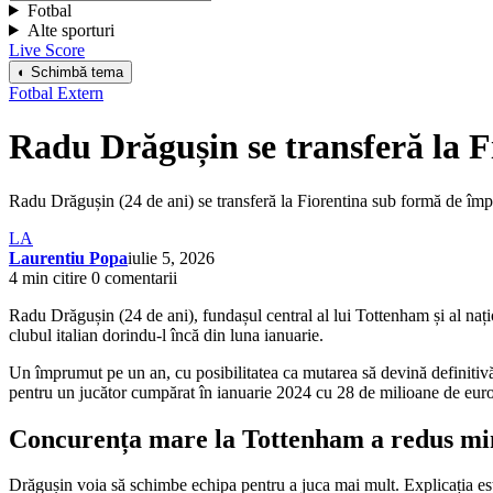
Fotbal
Alte sporturi
Live Score
◐ Schimbă tema
Fotbal Extern
Radu Drăgușin se transferă la 
Radu Drăgușin (24 de ani) se transferă la Fiorentina sub formă de împr
LA
Laurentiu Popa
iulie 5, 2026
4 min citire
0 comentarii
Radu Drăgușin (24 de ani), fundașul central al lui Tottenham și al na
clubul italian dorindu-l încă din luna ianuarie.
Un împrumut pe un an, cu posibilitatea ca mutarea să devină definitivă î
pentru un jucător cumpărat în ianuarie 2024 cu 28 de milioane de euro
Concurența mare la Tottenham a redus mi
Drăgușin voia să schimbe echipa pentru a juca mai mult. Explicația e