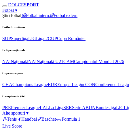
DOLCE
SPORT
Fotbal
▾
Știri fotbal
📰
Fotbal intern
📰
Fotbal extern
Fotbal românesc
SUP
Superliga
LIG
Liga 2
CUP
Cupa României
Echipe naționale
NAI
Națională
NAI
Națională U21
CAM
Campionatul Mondial 2026
Cupe europene
CHA
Champions League
EUR
Europa League
CON
Conference Leagu
Campionate țări
PRE
Premier League
LAL
La Liga
SER
Serie A
BUN
Bundesliga
LIG
Li
Alte sporturi
▾
🎾
Tenis
🤾
Handbal
🏀
Baschet
🏎
Formula 1
Live Score