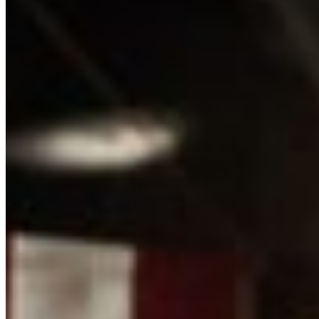
Furtuna oprește jocul prea târziu, iar jucătorii plătes
august 7, 2026
Cele mai citite din Fotbal Extern
1 · Top
Rayo Vallecano a încasat peste 40 de milioane de euro
august 7, 2026
2 · Top
România a coborât pe locul 22 în clasamentul UEFA d
august 7, 2026
3 · Top
Twente a făcut 6-0 cu Dunajska Streda. Ce au făcut ro
august 7, 2026