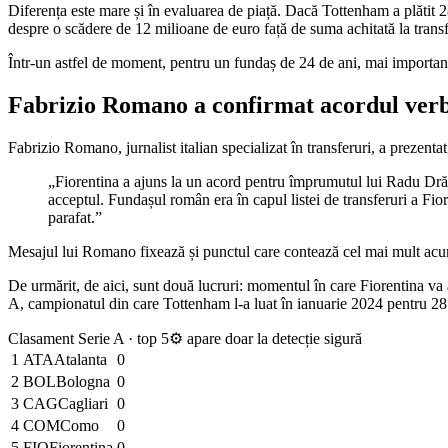
Diferența este mare și în evaluarea de piață. Dacă Tottenham a plătit 
despre o scădere de 12 milioane de euro față de suma achitată la trans
Într-un astfel de moment, pentru un fundaș de 24 de ani, mai importantă
Fabrizio Romano a confirmat acordul ver
Fabrizio Romano, jurnalist italian specializat în transferuri, a prezentat
„Fiorentina a ajuns la un acord pentru împrumutul lui Radu Dră
acceptul. Fundașul român era în capul listei de transferuri a Fior
parafat.”
Mesajul lui Romano fixează și punctul care contează cel mai mult acum:
De urmărit, de aici, sunt două lucruri: momentul în care Fiorentina va a
A, campionatul din care Tottenham l-a luat în ianuarie 2024 pentru 28
Clasament Serie A · top 5
⚙ apare doar la detecție sigură
1
ATA
Atalanta
0
2
BOL
Bologna
0
3
CAG
Cagliari
0
4
COM
Como
0
5
FIO
Fiorentina
0