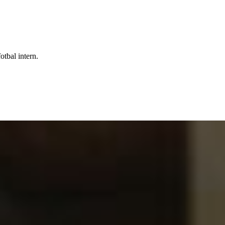
otbal intern.
d atacă Europa cu un lot de peste patru ori
o