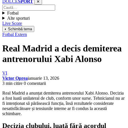
DOLCE
SPORT
✕
Fotbal
Alte sporturi
Live Score
◐ Schimbă tema
Fotbal Extern
Real Madrid a decis demiterea
antrenorului Xabi Alonso
VI
Victor Oprea
ianuarie 13, 2026
3 min citire
0 comentarii
Real Madrid a anunțat demiterea antrenorului Xabi Alonso. Decizia
a fost luată unilateral de club, conform unor surse. Tehnicianul nu ar
fi intenționat să părăsească funcția, însă rezultatele considerate
nesatisfăcătoare și tensiunile interne ar fi condus la această
schimbare.
Decizia clubului, luată fără acordul