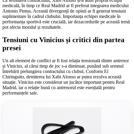
La semnarea contractului, Xabi Alonso și-a adus propria echipă
medicală, în timp ce Real Madrid ar fi preferat integrarea medicului
Antonio Pintus. Această divergență de opinii ar fi generat tensiuni
suplimentare în cadrul clubului. Importanța echipei medicale în
performanța sportivă este crucială, iar dezacordurile pe această temă
pot afecta moralul și rezultatele.
Tensiuni cu Vinicius și critici din partea
presei
Un alt element de conflict ar fi fost relația tensionată dintre antrenor
și Vinicius, al cărui timp de joc s-a diminuat, punând sub semnul
întrebării prelungirea contractului cu clubul. Conform El
Chiringuito, demiterea lui Xabi Alonso ar putea rezolva această
situație. Vinicius este considerat un jucător important pentru Real
Madrid, iar o relație bună cu antrenorul este esențială pentru
performanțele sale.