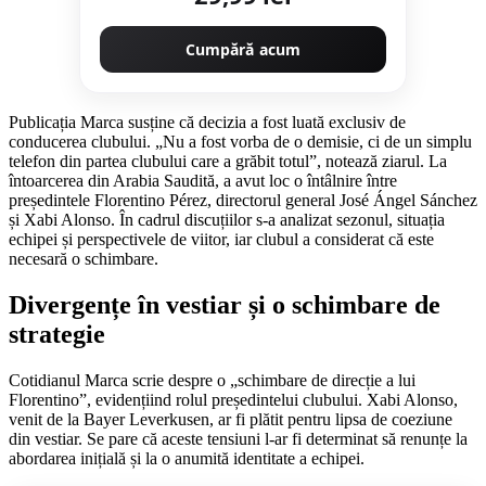
Cumpără acum
Publicația Marca susține că decizia a fost luată exclusiv de
conducerea clubului. „Nu a fost vorba de o demisie, ci de un simplu
telefon din partea clubului care a grăbit totul”, notează ziarul. La
întoarcerea din Arabia Saudită, a avut loc o întâlnire între
președintele Florentino Pérez, directorul general José Ángel Sánchez
și Xabi Alonso. În cadrul discuțiilor s-a analizat sezonul, situația
echipei și perspectivele de viitor, iar clubul a considerat că este
necesară o schimbare.
Divergențe în vestiar și o schimbare de
strategie
Cotidianul Marca scrie despre o „schimbare de direcție a lui
Florentino”, evidențiind rolul președintelui clubului. Xabi Alonso,
venit de la Bayer Leverkusen, ar fi plătit pentru lipsa de coeziune
din vestiar. Se pare că aceste tensiuni l-ar fi determinat să renunțe la
abordarea inițială și la o anumită identitate a echipei.