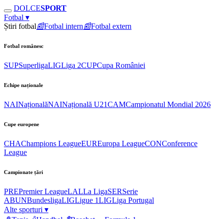
DOLCE
SPORT
Fotbal
▾
Știri fotbal
📰
Fotbal intern
📰
Fotbal extern
Fotbal românesc
SUP
Superliga
LIG
Liga 2
CUP
Cupa României
Echipe naționale
NAI
Națională
NAI
Națională U21
CAM
Campionatul Mondial 2026
Cupe europene
CHA
Champions League
EUR
Europa League
CON
Conference
League
Campionate țări
PRE
Premier League
LAL
La Liga
SER
Serie
A
BUN
Bundesliga
LIG
Ligue 1
LIG
Liga Portugal
Alte sporturi
▾