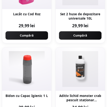
Lacăt cu Cod Roz
Set 2 huse de depozitare
universale 10L
29,99 lei
29,99 lei
Cumpără
Cumpără
Bidon cu Capac Igienic 1 L
Aditiv lichid monster crab
pescuit staționar
GOOSTER 500ML