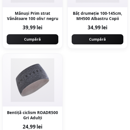
Mănuși Prim strat
Băț drumeție 100-145cm,
Vânătoare 100 oliv/ negru
MH500 Albastru Copii
39,99 lei
34,99 lei
Cumpără
Cumpără
Bentiță ciclism ROADR500
Gri Adulți
24,99 lei