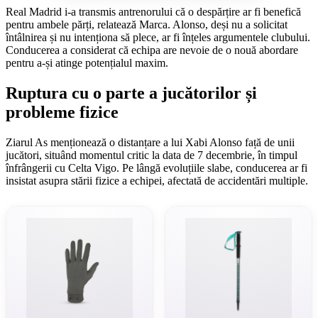
Real Madrid i-a transmis antrenorului că o despărțire ar fi benefică
pentru ambele părți, relatează Marca. Alonso, deși nu a solicitat
întâlnirea și nu intenționa să plece, ar fi înțeles argumentele clubului.
Conducerea a considerat că echipa are nevoie de o nouă abordare
pentru a-și atinge potențialul maxim.
Ruptura cu o parte a jucătorilor și
probleme fizice
Ziarul As menționează o distanțare a lui Xabi Alonso față de unii
jucători, situând momentul critic la data de 7 decembrie, în timpul
înfrângerii cu Celta Vigo. Pe lângă evoluțiile slabe, conducerea ar fi
insistat asupra stării fizice a echipei, afectată de accidentări multiple.