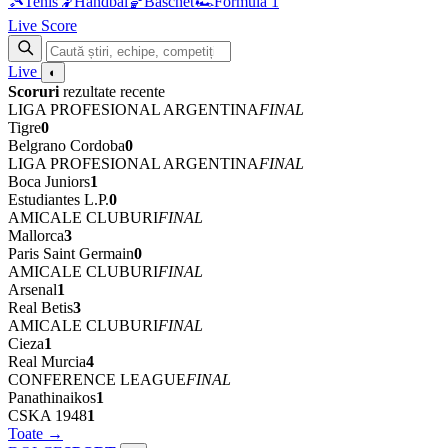
🎾
Tenis
🤾
Handbal
🏀
Baschet
🏎
Formula 1
Live Score
Live
◐
Scoruri
rezultate recente
LIGA PROFESIONAL ARGENTINA
FINAL
Tigre
0
Belgrano Cordoba
0
LIGA PROFESIONAL ARGENTINA
FINAL
Boca Juniors
1
Estudiantes L.P.
0
AMICALE CLUBURI
FINAL
Mallorca
3
Paris Saint Germain
0
AMICALE CLUBURI
FINAL
Arsenal
1
Real Betis
3
AMICALE CLUBURI
FINAL
Cieza
1
Real Murcia
4
CONFERENCE LEAGUE
FINAL
Panathinaikos
1
CSKA 1948
1
Toate →