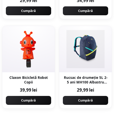
29,99 lei
34,99 lei
Cumpără
Cumpără
Claxon Bicicletă Robot
Rucsac de drumeție 5L 2-
Copii
5 ani MH100 Albastru
Copii
39,99 lei
29,99 lei
Cumpără
Cumpără