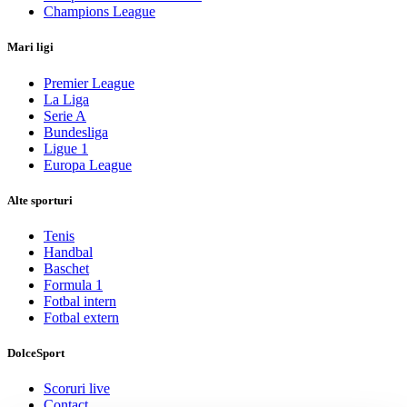
Champions League
Mari ligi
Premier League
La Liga
Serie A
Bundesliga
Ligue 1
Europa League
Alte sporturi
Tenis
Handbal
Baschet
Formula 1
Fotbal intern
Fotbal extern
DolceSport
Scoruri live
Contact