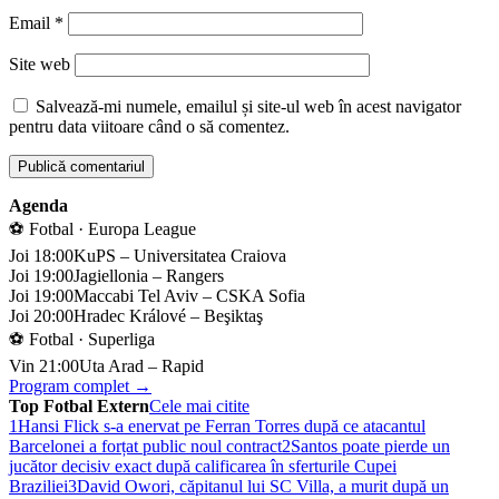
Email
*
Site web
Salvează-mi numele, emailul și site-ul web în acest navigator
pentru data viitoare când o să comentez.
Agenda
⚽ Fotbal · Europa League
Joi 18:00
KuPS – Universitatea Craiova
Joi 19:00
Jagiellonia – Rangers
Joi 19:00
Maccabi Tel Aviv – CSKA Sofia
Joi 20:00
Hradec Králové – Beşiktaş
⚽ Fotbal · Superliga
Vin 21:00
Uta Arad – Rapid
Program complet →
Top Fotbal Extern
Cele mai citite
1
Hansi Flick s-a enervat pe Ferran Torres după ce atacantul
Barcelonei a forțat public noul contract
2
Santos poate pierde un
jucător decisiv exact după calificarea în sferturile Cupei
Braziliei
3
David Owori, căpitanul lui SC Villa, a murit după un