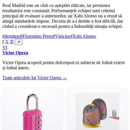
Real Madrid este un club cu așteptări ridicate, iar presiunea
rezultatelor este constantă. Performanțele echipei sunt criteriul
principal de evaluare a antrenorilor, iar Xabi Alonso nu a reușit să
atingă standardele impuse. Decizia de a-l demite a fost dificilă, dar
clubul a considerat-o necesară pentru a îmbunătăți situația echipei.
#demitere
#Florentino Perez
#Vinicius
#Xabi Alonso
f
𝕏
✆
↗
VI
Victor Oprea
Victor Oprea acoperă pentru dolcesport.ro subiecte de fotbal extern
și fotbal intern.
Toate articolele lui Victor Oprea →