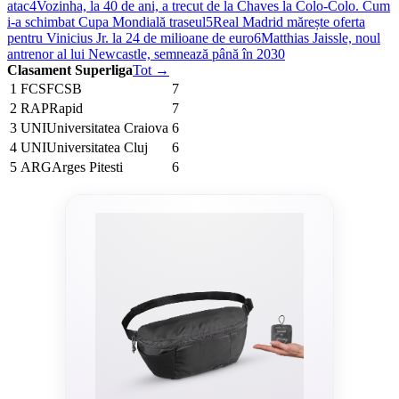
atac
4
Vozinha, la 40 de ani, a trecut de la Chaves la Colo-Colo. Cum
i-a schimbat Cupa Mondială traseul
5
Real Madrid mărește oferta
pentru Vinicius Jr. la 24 de milioane de euro
6
Matthias Jaissle, noul
antrenor al lui Newcastle, semnează până în 2030
Clasament Superliga
Tot →
1
FCS
FCSB
7
2
RAP
Rapid
7
3
UNI
Universitatea Craiova
6
4
UNI
Universitatea Cluj
6
5
ARG
Arges Pitesti
6