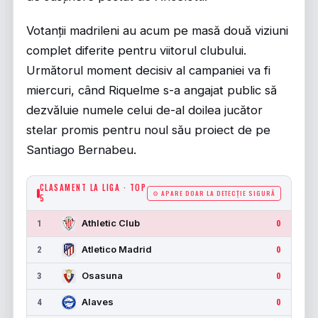
Votanții madrileni au acum pe masă două viziuni
complet diferite pentru viitorul clubului.
Următorul moment decisiv al campaniei va fi
miercuri, când Riquelme s-a angajat public să
dezvăluie numele celui de-al doilea jucător
stelar promis pentru noul său proiect de pe
Santiago Bernabeu.
CLASAMENT LA LIGA · TOP
⚙ APARE DOAR LA DETECȚIE SIGURĂ
5
Athletic Club
1
0
Atletico Madrid
2
0
Osasuna
3
0
Alaves
4
0