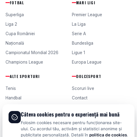
FOTBAL
MARI LIGI
Superliga
Premier League
Liga 2
La Liga
Cupa României
Serie A
Națională
Bundesliga
Campionatul Mondial 2026
Ligue 1
Champions League
Europa League
ALTE SPORTURI
DOLCESPORT
Tenis
Scoruri live
Handbal
Contact
Baschet
Publicitate
Câteva cookies pentru o experiență mai bună
Formula 1
Termeni și condiții
Folosim cookies necesare pentru funcționarea site-
Fotbal intern
ului. Cu acordul tău, activăm și statistici anonime și
publicitate personalizată. Detalii în
politica de cookies
.
Fotbal extern