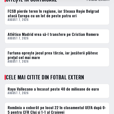
FCSB pierde teren în regiune, iar Steaua Roșie Belgrad
FOTBAL EXTERN
atacă Europa cu un lot de peste patru ori
AUGUST 7, 2026
Atlético Madrid vrea să-l transfere pe Cristian Romero
FOTBAL EXTERN
AUGUST 7, 2026
Furtuna oprește jocul prea târziu, iar jucătorii plătesc
FOTBAL EXTERN
prețul cel mai mare
AUGUST 7, 2026
CELE MAI CITITE DIN FOTBAL EXTERN
Rayo Vallecano a încasat peste 40 de milioane de euro
1 · TOP
AUGUST 7, 2026
România a coborât pe locul 22 în clasamentul UEFA după 0-
2 · TOP
5 pentru CFR Cluj și 1-1 al Craiovei