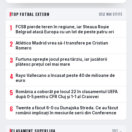
TOP FOTBAL EXTERN
CELE MAI CITITE
1
FCSB pierde teren în regiune, iar Steaua Roșie
Belgrad atacă Europa cu un lot de peste patru ori
2
Atlético Madrid vrea să-l transfere pe Cristian
Romero
3
Furtuna oprește jocul prea târziu, iar jucătorii
plătesc prețul cel mai mare
4
Rayo Vallecano a încasat peste 40 de milioane de
euro
5
România a coborât pe locul 22 în clasamentul UEFA
după 0-5 pentru CFR Cluj și 1-1 al Craiovei
6
Twente a făcut 6-0 cu Dunajska Streda. Ce au făcut
românii implicați în meciurile serii din Conference
CLASAMENT SUPERLIGA
TOT →