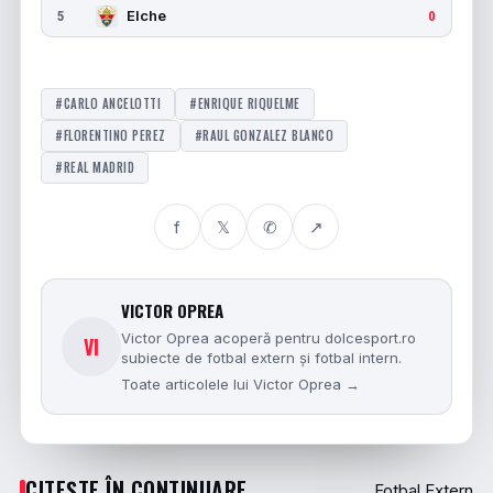
Elche
5
0
#CARLO ANCELOTTI
#ENRIQUE RIQUELME
#FLORENTINO PEREZ
#RAUL GONZALEZ BLANCO
#REAL MADRID
f
𝕏
✆
↗
VICTOR OPREA
Victor Oprea acoperă pentru dolcesport.ro
VI
subiecte de fotbal extern și fotbal intern.
Toate articolele lui Victor Oprea →
CITEȘTE ÎN CONTINUARE
Fotbal Extern