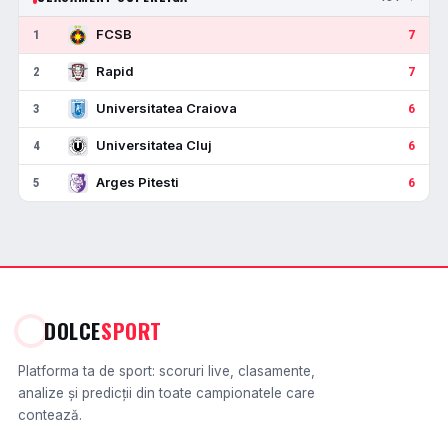
FCSB
1
7
Rapid
2
7
Universitatea Craiova
3
6
Universitatea Cluj
4
6
Arges Pitesti
5
6
DOLCE
SPORT
Platforma ta de sport: scoruri live, clasamente,
analize și predicții din toate campionatele care
contează.