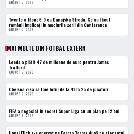
AUGUST 7, 2026
Twente a făcut 6-0 cu Dunajska Streda. Ce au făcut
3 · TOP
românii implicați în meciurile serii din Conference
AUGUST 7, 2026
MAI MULTE DIN FOTBAL EXTERN
Leeds a plătit 47 de milioane de euro pentru James
FOTBAL EXTERN
Trafford
AUGUST 7, 2026
Chelsea vrea să taie lotul de la 41 la 25 de jucători
FOTBAL EXTERN
AUGUST 7, 2026
FIFA a negociat în secret Super Liga cu un plan pe 12 ani
FOTBAL EXTERN
AUGUST 6, 2026
Hansi Flick s-a enervat pe Ferran Torres după ce atacantul
FOTBAL EXTERN