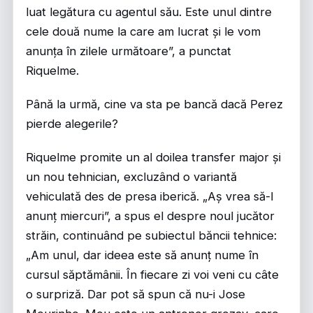
luat legătura cu agentul său. Este unul dintre
cele două nume la care am lucrat și le vom
anunța în zilele următoare”, a punctat
Riquelme.
Până la urmă, cine va sta pe bancă dacă Perez
pierde alegerile?
Riquelme promite un al doilea transfer major și
un nou tehnician, excluzând o variantă
vehiculată des de presa iberică. „Aș vrea să-l
anunț miercuri”, a spus el despre noul jucător
străin, continuând pe subiectul băncii tehnice:
„Am unul, dar ideea este să anunț nume în
cursul săptămânii. În fiecare zi voi veni cu câte
o surpriză. Dar pot să spun că nu-i Jose