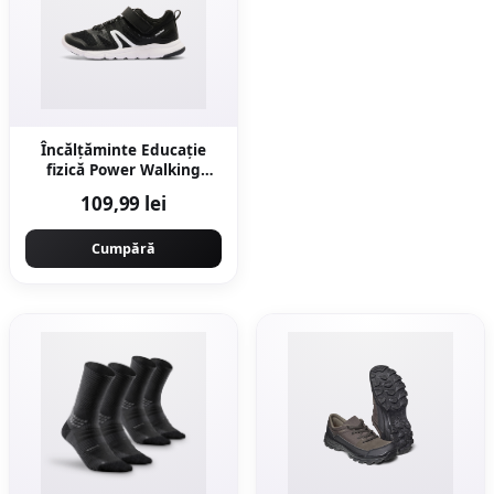
Încălțăminte Educație
fizică Power Walking
PW540 Alb-Negru Copii
109,99 lei
Cumpără