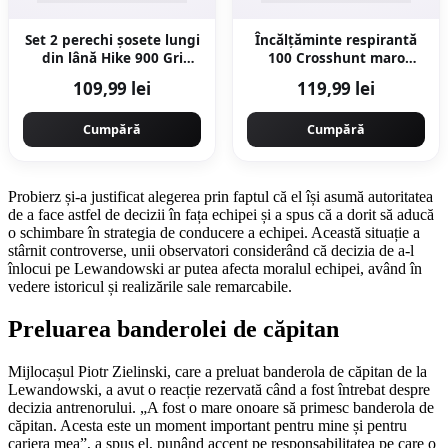
Set 2 perechi șosete lungi
Încălțăminte respirantă
din lână Hike 900 Gri
100 Crosshunt maro
Adulți
Bărbați
109,99 lei
119,99 lei
Cumpără
Cumpără
Probierz și-a justificat alegerea prin faptul că el își asumă autoritatea
de a face astfel de decizii în fața echipei și a spus că a dorit să aducă
o schimbare în strategia de conducere a echipei. Această situație a
stârnit controverse, unii observatori considerând că decizia de a-l
înlocui pe Lewandowski ar putea afecta moralul echipei, având în
vedere istoricul și realizările sale remarcabile.
Preluarea banderolei de căpitan
Mijlocașul Piotr Zielinski, care a preluat banderola de căpitan de la
Lewandowski, a avut o reacție rezervată când a fost întrebat despre
decizia antrenorului. „A fost o mare onoare să primesc banderola de
căpitan. Acesta este un moment important pentru mine și pentru
cariera mea”, a spus el, punând accent pe responsabilitatea pe care o