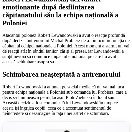
emoționante după desființarea
căpitanatului său la echipa națională a
Poloniei
Atacantul polonez Robert Lewandowski a avut o reacție profundă
după decizia antrenorului Michal Probierz de a-l înlocui în funcția de
căpitan al echipei naționale a Poloniei. Acest moment a stârnit un val
de reacții atât în rândul fanilor, cât și al presei, iar Lewandowski a
simțit nevoia să comunice impactul emoțional pe care l-a avut
această schimbare asupra sa.
Schimbarea neașteptată a antrenorului
Robert Lewandowski a anunțat pe social media că nu va mai juca
pentru echipa națională a Poloniei sub comanda lui Probierz, care a
decis să-l numească pe mijlocașul Piotr Zielinski în locul său.
Această decizie a fost comunicată lui Lewandowski în timp ce
acesta își îngrijea copiii, ceea ce a accentuat sentimentul de
neîncredere și dezamăgire în fața unei astfel de schimbări.