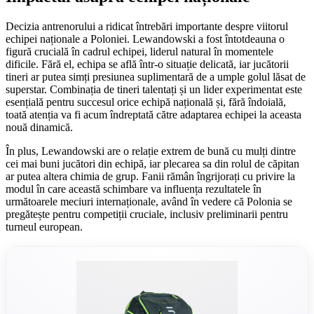
Decizia antrenorului a ridicat întrebări importante despre viitorul
echipei naționale a Poloniei. Lewandowski a fost întotdeauna o
figură crucială în cadrul echipei, liderul natural în momentele
dificile. Fără el, echipa se află într-o situație delicată, iar jucătorii
tineri ar putea simți presiunea suplimentară de a umple golul lăsat de
superstar. Combinația de tineri talentați și un lider experimentat este
esențială pentru succesul orice echipă națională și, fără îndoială,
toată atenția va fi acum îndreptată către adaptarea echipei la aceasta
nouă dinamică.
În plus, Lewandowski are o relație extrem de bună cu mulți dintre
cei mai buni jucători din echipă, iar plecarea sa din rolul de căpitan
ar putea altera chimia de grup. Fanii rămân îngrijorați cu privire la
modul în care această schimbare va influența rezultatele în
următoarele meciuri internaționale, având în vedere că Polonia se
pregătește pentru competiții cruciale, inclusiv preliminarii pentru
turneul european.