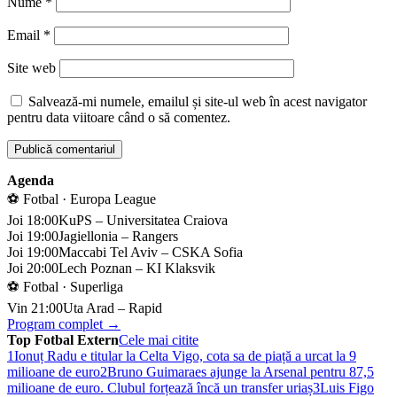
Nume
*
Email
*
Site web
Salvează-mi numele, emailul și site-ul web în acest navigator
pentru data viitoare când o să comentez.
Agenda
⚽ Fotbal · Europa League
Joi 18:00
KuPS – Universitatea Craiova
Joi 19:00
Jagiellonia – Rangers
Joi 19:00
Maccabi Tel Aviv – CSKA Sofia
Joi 20:00
Lech Poznan – KI Klaksvik
⚽ Fotbal · Superliga
Vin 21:00
Uta Arad – Rapid
Program complet →
Top Fotbal Extern
Cele mai citite
1
Ionuț Radu e titular la Celta Vigo, cota sa de piață a urcat la 9
milioane de euro
2
Bruno Guimaraes ajunge la Arsenal pentru 87,5
milioane de euro. Clubul forțează încă un transfer uriaș
3
Luis Figo