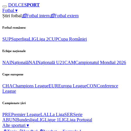
DOLCE
SPORT
Fotbal
▾
Știri fotbal
📰
Fotbal intern
📰
Fotbal extern
Fotbal românesc
SUP
Superliga
LIG
Liga 2
CUP
Cupa României
Echipe naționale
NAI
Națională
NAI
Națională U21
CAM
Campionatul Mondial 2026
Cupe europene
CHA
Champions League
EUR
Europa League
CON
Conference
League
Campionate țări
PRE
Premier League
LAL
La Liga
SER
Serie
A
BUN
Bundesliga
LIG
Ligue 1
LIG
Liga Portugal
Alte sporturi
▾