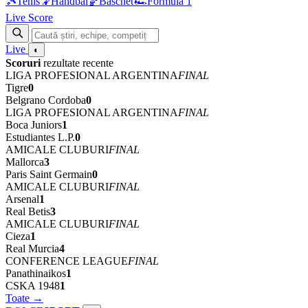
🎾
Tenis
🤾
Handbal
🏀
Baschet
🏎
Formula 1
Live Score
Live
◐
Scoruri
rezultate recente
LIGA PROFESIONAL ARGENTINA
FINAL
Tigre
0
Belgrano Cordoba
0
LIGA PROFESIONAL ARGENTINA
FINAL
Boca Juniors
1
Estudiantes L.P.
0
AMICALE CLUBURI
FINAL
Mallorca
3
Paris Saint Germain
0
AMICALE CLUBURI
FINAL
Arsenal
1
Real Betis
3
AMICALE CLUBURI
FINAL
Cieza
1
Real Murcia
4
CONFERENCE LEAGUE
FINAL
Panathinaikos
1
CSKA 1948
1
Toate →