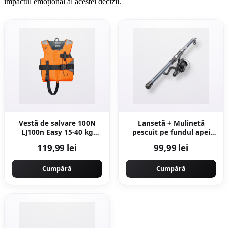
impactul emoțional al acestei decizii.
Vestă de salvare 100N
Lansetă + Mulinetă
LJ100n Easy 15-40 kg
pescuit pe fundul apei
Portocaliu/Gri Copii
RESIFIGHT 100 COMPACT
119,99 lei
99,99 lei
2.40
Cumpără
Cumpără