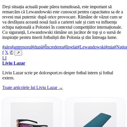
Deși situația actuală poate părea tumultoasă, este important să
remarcăm că Lewandowski este cunoscut pentru capacitatea sa de a
reveni mai puternic după orice provocare. Rămâne de văzut cum se
va desfășura această nouă fază a carierei sale și cum va influența
echipa națională a Poloniei în contextul competițiilor internaționale.
Cu siguranță, Lewandowski rămâne un jucător de top și o sursă de
inspirație pentru tinerii fotbaliști din Polonia și din întreaga lume.
#ales
#antrenorul
#după
#Încrederea
#înșelat
#Lewandowski
#mia
#Naţio
f
𝕏
✆
↗
LI
Liviu Lazar
Liviu Lazar scrie pe dolcesport.ro despre fotbal intern și fotbal
extern.
Toate articolele lui Liviu Lazar →