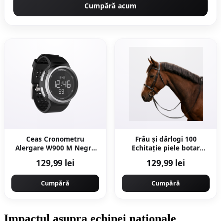
Cumpără acum
Ceas Cronometru
Frâu și dârlogi 100
Alergare W900 M Negru
Echitație piele botar
Reverse
Negru Cal și ponei
129,99 lei
129,99 lei
Cumpără
Cumpără
Impactul asupra echipei naționale