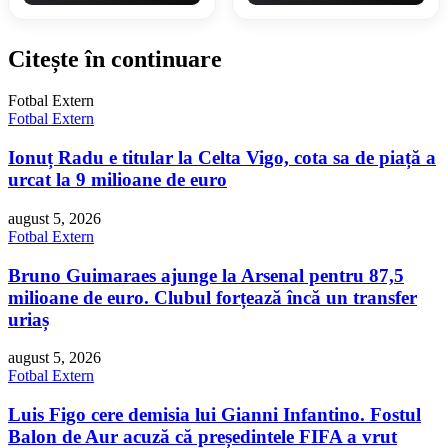
Citește în continuare
Fotbal Extern
Fotbal Extern
Ionuț Radu e titular la Celta Vigo, cota sa de piață a
urcat la 9 milioane de euro
august 5, 2026
Fotbal Extern
Bruno Guimaraes ajunge la Arsenal pentru 87,5
milioane de euro. Clubul forțează încă un transfer
uriaș
august 5, 2026
Fotbal Extern
Luis Figo cere demisia lui Gianni Infantino. Fostul
Balon de Aur acuză că președintele FIFA a vrut