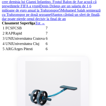
cere demisia lui Gianni Infantino. Fostul Balon de Aur acuză că
președintele FIFA a vrut
4
Denis Drăguș are un salariu de 1,6
milioane de euro anual la Trabzonspor
5
Mohamed Salah semnează
cu Trabzonspor pe două sezoane
6
Santos câștigă un sfert de finală,
dar poate pierde omul decisiv la final de an
Clasament Superliga
Tot →
1
FCS
FCSB
7
2
RAP
Rapid
7
3
UNI
Universitatea Craiova
6
4
UNI
Universitatea Cluj
6
5
ARG
Arges Pitesti
6