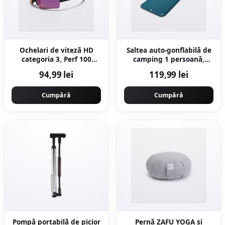
Ochelari de viteză HD
Saltea auto-gonflabilă de
categoria 3, Perf 100
camping 1 persoană,
Light
185x60 cm, Basic
94,99 lei
119,99 lei
Cumpără
Cumpără
Pompă portabilă de picior
Pernă ZAFU YOGA și