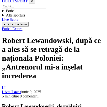
DOLCE
SPORT
✕
Fotbal
Alte sporturi
Live Score
◐ Schimbă tema
Fotbal Extern
Robert Lewandowski, după ce
a ales să se retragă de la
naționala Poloniei:
„Antrenorul mi-a înșelat
încrederea
LI
Liviu Lazar
iunie 9, 2025
5 min citire
0 comentarii
Robert Lewandowski, dezvăluiri