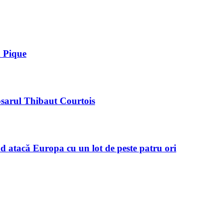
d Pique
osarul Thibaut Courtois
d atacă Europa cu un lot de peste patru ori