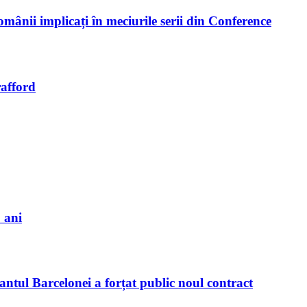
mânii implicați în meciurile serii din Conference
rafford
 ani
antul Barcelonei a forțat public noul contract