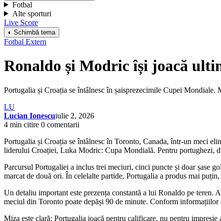
Fotbal
Alte sporturi
Live Score
◐ Schimbă tema
Fotbal Extern
Ronaldo și Modric își joacă ulti
Portugalia și Croația se întâlnesc în șaisprezecimile Cupei Mondiale. 
LU
Lucian Ionescu
iulie 2, 2026
4 min citire
0 comentarii
Portugalia și Croația se întâlnesc în Toronto, Canada, într-un meci elim
liderului Croației, Luka Modric: Cupa Mondială. Pentru portughezi, duel
Parcursul Portugaliei a inclus trei meciuri, cinci puncte și doar șase
marcat de două ori. În celelalte partide, Portugalia a produs mai puțin
Un detaliu important este prezența constantă a lui Ronaldo pe teren. At
meciul din Toronto poate depăși 90 de minute. Conform informațiilor di
Miza este clară: Portugalia joacă pentru calificare, nu pentru impresi