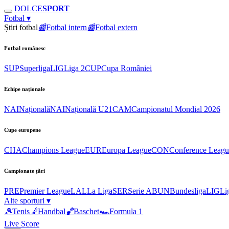
DOLCE
SPORT
Fotbal
▾
Știri fotbal
📰
Fotbal intern
📰
Fotbal extern
Fotbal românesc
SUP
Superliga
LIG
Liga 2
CUP
Cupa României
Echipe naționale
NAI
Națională
NAI
Națională U21
CAM
Campionatul Mondial 2026
Cupe europene
CHA
Champions League
EUR
Europa League
CON
Conference Leagu
Campionate țări
PRE
Premier League
LAL
La Liga
SER
Serie A
BUN
Bundesliga
LIG
Li
Alte sporturi
▾
🎾
Tenis
🤾
Handbal
🏀
Baschet
🏎
Formula 1
Live Score