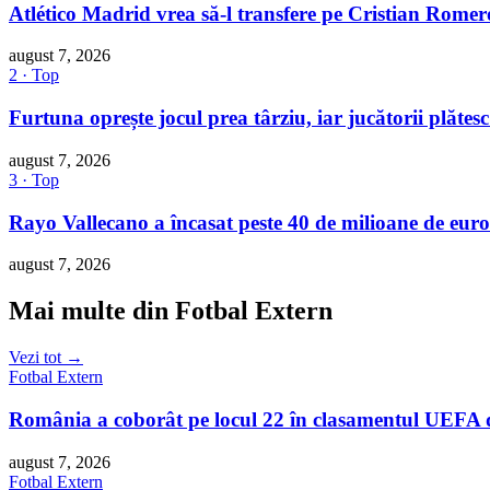
Atlético Madrid vrea să-l transfere pe Cristian Romer
august 7, 2026
2 · Top
Furtuna oprește jocul prea târziu, iar jucătorii plătes
august 7, 2026
3 · Top
Rayo Vallecano a încasat peste 40 de milioane de euro
august 7, 2026
Mai multe din Fotbal Extern
Vezi tot →
Fotbal Extern
România a coborât pe locul 22 în clasamentul UEFA d
august 7, 2026
Fotbal Extern