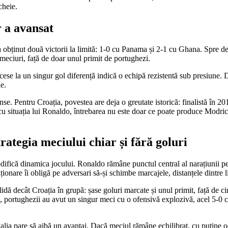
cheie.
r a avansat
obținut două victorii la limită: 1-0 cu Panama și 2-1 cu Ghana. Spre deo
 meciuri, față de doar unul primit de portughezi.
uccese la un singur gol diferență indică o echipă rezistentă sub presiune.
ie.
se. Pentru Croația, povestea are deja o greutate istorică: finalistă în 20
 situația lui Ronaldo, întrebarea nu este doar ce poate produce Modric d
rategia meciului chiar și fără goluri
 modifică dinamica jocului. Ronaldo rămâne punctul central al narațiunii pe
iționare îi obligă pe adversari să-și schimbe marcajele, distanțele dintre l
olidă decât Croația în grupă: șase goluri marcate și unul primit, față de c
, portughezii au avut un singur meci cu o ofensivă explozivă, acel 5-0 c
alia pare să aibă un avantaj. Dacă meciul rămâne echilibrat, cu puține oca