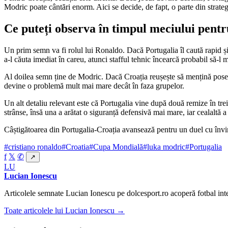
Modric poate cântări enorm. Aici se decide, de fapt, o parte din strateg
Ce puteți observa în timpul meciului pentr
Un prim semn va fi rolul lui Ronaldo. Dacă Portugalia îl caută rapid ș
a-l căuta imediat în careu, atunci stafful tehnic încearcă probabil să-l 
Al doilea semn ține de Modric. Dacă Croația reușește să mențină posesia
devine o problemă mult mai mare decât în faza grupelor.
Un alt detaliu relevant este că Portugalia vine după două remize în trei 
strânse, însă una a arătat o siguranță defensivă mai mare, iar cealaltă a 
Câștigătoarea din Portugalia-Croația avansează pentru un duel cu înv
#cristiano ronaldo
#Croatia
#Cupa Mondială
#luka modric
#Portugalia
f
𝕏
✆
↗
LU
Lucian Ionescu
Articolele semnate Lucian Ionescu pe dolcesport.ro acoperă fotbal inte
Toate articolele lui Lucian Ionescu →