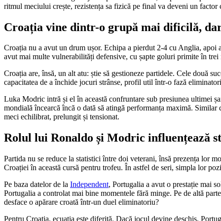
ritmul meciului crește, rezistența sa fizică pe final va deveni un factor 
Croația vine dintr-o grupă mai dificilă, da
Croația nu a avut un drum ușor. Echipa a pierdut 2-4 cu Anglia, apoi a 
avut mai multe vulnerabilități defensive, cu șapte goluri primite în trei
Croația are, însă, un alt atu: știe să gestioneze partidele. Cele două s
capacitatea de a închide jocuri strânse, profil util într-o fază eliminator
Luka Modric intră și el în această confruntare sub presiunea ultimei șan
mondială încearcă încă o dată să atingă performanța maximă. Similar cu
meci echilibrat, prelungit și tensionat.
Rolul lui Ronaldo și Modric influențează st
Partida nu se reduce la statistici între doi veterani, însă prezența lor
Croației în această cursă pentru trofeu. În astfel de seri, simpla lor poz
Pe baza datelor de la
Independent
, Portugalia a avut o prestație mai s
Portugalia a controlat mai bine momentele fără minge. Pe de altă parte
desface o apărare croată într-un duel eliminatoriu?
Pentru Croația, ecuația este diferită. Dacă jocul devine deschis, Portug