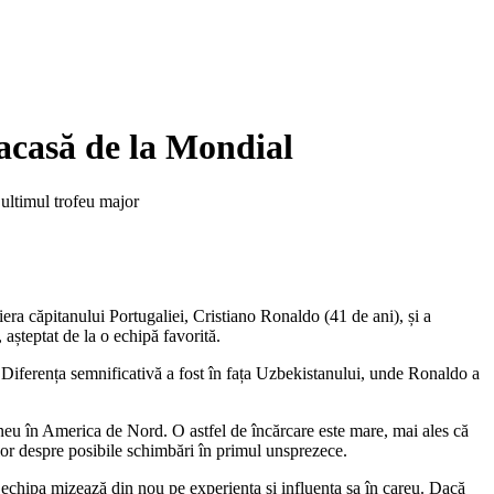
 acasă de la Mondial
 ultimul trofeu major
iera căpitanului Portugaliei, Cristiano Ronaldo (41 de ani), și a
așteptat de la o echipă favorită.
 Diferența semnificativă a fost în fața Uzbekistanului, unde Ronaldo a
rneu în America de Nord. O astfel de încărcare este mare, mai ales că
lor despre posibile schimbări în primul unsprezece.
 echipa mizează din nou pe experiența și influența sa în careu. Dacă