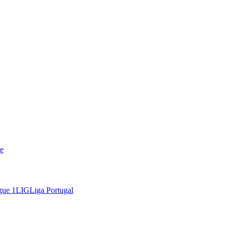
e
gue 1
LIG
Liga Portugal