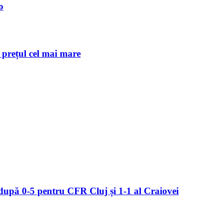
o
c prețul cel mai mare
upă 0-5 pentru CFR Cluj și 1-1 al Craiovei