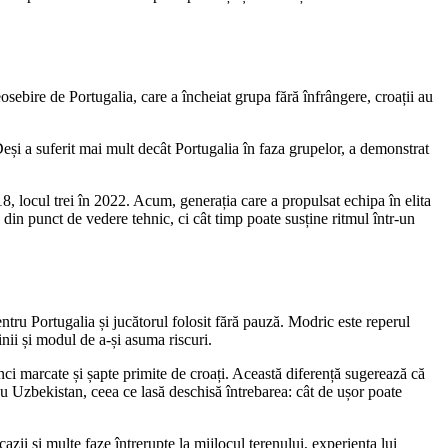
sebire de Portugalia, care a încheiat grupa fără înfrângere, croații au
 Deși a suferit mai mult decât Portugalia în faza grupelor, a demonstrat
18, locul trei în 2022. Acum, generația care a propulsat echipa în elita
in punct de vedere tehnic, ci cât timp poate susține ritmul într-un
ntru Portugalia și jucătorul folosit fără pauză. Modric este reperul
inii și modul de a-și asuma riscuri.
inci marcate și șapte primite de croați. Această diferență sugerează că
u Uzbekistan, ceea ce lasă deschisă întrebarea: cât de ușor poate
zii și multe faze întrerupte la mijlocul terenului, experiența lui