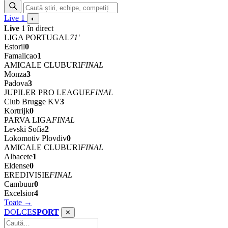
Live
1
◐
Live
1 în direct
LIGA PORTUGAL
71'
Estoril
0
Famalicao
1
AMICALE CLUBURI
FINAL
Monza
3
Padova
3
JUPILER PRO LEAGUE
FINAL
Club Brugge KV
3
Kortrijk
0
PARVA LIGA
FINAL
Levski Sofia
2
Lokomotiv Plovdiv
0
AMICALE CLUBURI
FINAL
Albacete
1
Eldense
0
EREDIVISIE
FINAL
Cambuur
0
Excelsior
4
Toate →
DOLCE
SPORT
✕