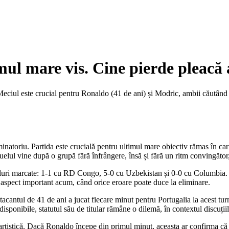
mul mare vis. Cine pierde pleacă
Meciul este crucial pentru Ronaldo (41 de ani) și Modric, ambii căutând
inatoriu. Partida este crucială pentru ultimul mare obiectiv rămas în car
ul vine după o grupă fără înfrângere, însă și fără un ritm convingător, 
 goluri marcate: 1-1 cu RD Congo, 5-0 cu Uzbekistan și 0-0 cu Columbia.
, aspect important acum, când orice eroare poate duce la eliminare.
acantul de 41 de ani a jucat fiecare minut pentru Portugalia la acest tu
sponibile, statutul său de titular rămâne o dilemă, în contextul discuții
e artistică. Dacă Ronaldo începe din primul minut, aceasta ar confirma că