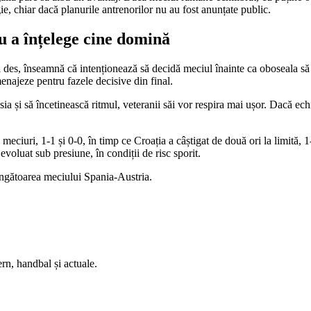
ie, chiar dacă planurile antrenorilor nu au fost anunțate public.
u a înțelege cine domină
i des, înseamnă că intenționează să decidă meciul înainte ca oboseala să 
menajeze pentru fazele decisive din final.
 și să încetinească ritmul, veteranii săi vor respira mai ușor. Dacă ech
meciuri, 1-1 și 0-0, în timp ce Croația a câștigat de două ori la limită, 
evoluat sub presiune, în condiții de risc sporit.
ingătoarea meciului Spania-Austria.
rn, handbal și actuale.