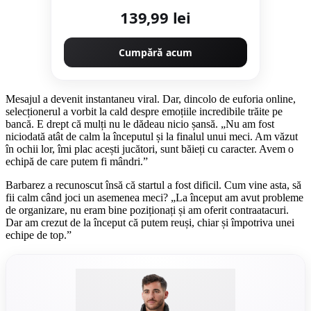
139,99 lei
Cumpără acum
Mesajul a devenit instantaneu viral. Dar, dincolo de euforia online,
selecționerul a vorbit la cald despre emoțiile incredibile trăite pe
bancă. E drept că mulți nu le dădeau nicio șansă. „Nu am fost
niciodată atât de calm la începutul și la finalul unui meci. Am văzut
în ochii lor, îmi plac acești jucători, sunt băieți cu caracter. Avem o
echipă de care putem fi mândri.”
Barbarez a recunoscut însă că startul a fost dificil. Cum vine asta, să
fii calm când joci un asemenea meci? „La început am avut probleme
de organizare, nu eram bine poziționați și am oferit contraatacuri.
Dar am crezut de la început că putem reuși, chiar și împotriva unei
echipe de top.”