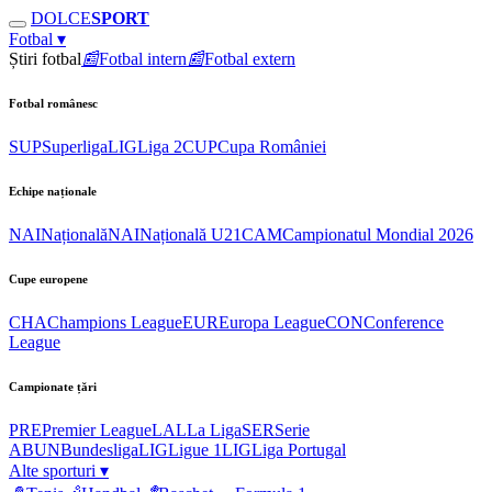
DOLCE
SPORT
Fotbal
▾
Știri fotbal
📰
Fotbal intern
📰
Fotbal extern
Fotbal românesc
SUP
Superliga
LIG
Liga 2
CUP
Cupa României
Echipe naționale
NAI
Națională
NAI
Națională U21
CAM
Campionatul Mondial 2026
Cupe europene
CHA
Champions League
EUR
Europa League
CON
Conference
League
Campionate țări
PRE
Premier League
LAL
La Liga
SER
Serie
A
BUN
Bundesliga
LIG
Ligue 1
LIG
Liga Portugal
Alte sporturi
▾