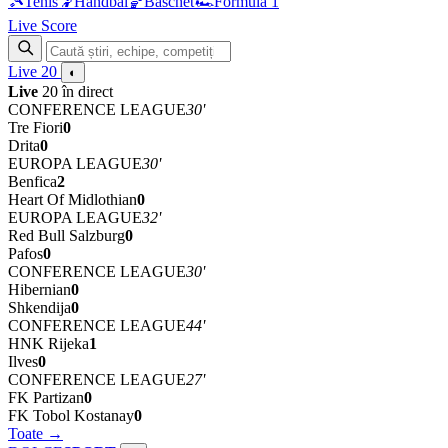
🎾
Tenis
🤾
Handbal
🏀
Baschet
🏎
Formula 1
Live Score
Live
20
◐
Live
20 în direct
CONFERENCE LEAGUE
30'
Tre Fiori
0
Drita
0
EUROPA LEAGUE
30'
Benfica
2
Heart Of Midlothian
0
EUROPA LEAGUE
32'
Red Bull Salzburg
0
Pafos
0
CONFERENCE LEAGUE
30'
Hibernian
0
Shkendija
0
CONFERENCE LEAGUE
44'
HNK Rijeka
1
Ilves
0
CONFERENCE LEAGUE
27'
FK Partizan
0
FK Tobol Kostanay
0
Toate →