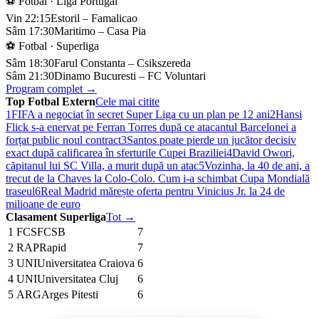
⚽ Fotbal · Liga Portugal
Vin 22:15
Estoril – Famalicao
Sâm 17:30
Maritimo – Casa Pia
⚽ Fotbal · Superliga
Sâm 18:30
Farul Constanta – Csikszereda
Sâm 21:30
Dinamo Bucuresti – FC Voluntari
Program complet →
Top Fotbal Extern
Cele mai citite
1
FIFA a negociat în secret Super Liga cu un plan pe 12 ani
2
Hansi
Flick s-a enervat pe Ferran Torres după ce atacantul Barcelonei a
forțat public noul contract
3
Santos poate pierde un jucător decisiv
exact după calificarea în sferturile Cupei Braziliei
4
David Owori,
căpitanul lui SC Villa, a murit după un atac
5
Vozinha, la 40 de ani, a
trecut de la Chaves la Colo-Colo. Cum i-a schimbat Cupa Mondială
traseul
6
Real Madrid mărește oferta pentru Vinicius Jr. la 24 de
milioane de euro
Clasament Superliga
Tot →
1
FCS
FCSB
7
2
RAP
Rapid
7
3
UNI
Universitatea Craiova
6
4
UNI
Universitatea Cluj
6
5
ARG
Arges Pitesti
6