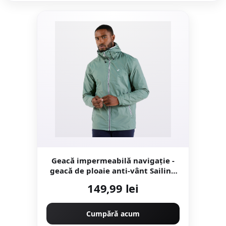
Geacă impermeabilă navigație -
geacă de ploaie anti-vânt Sailing
100 Kaki
149,99 lei
Cumpără acum