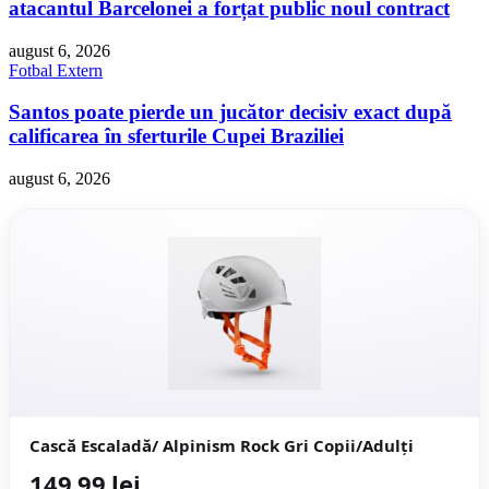
atacantul Barcelonei a forțat public noul contract
august 6, 2026
Fotbal Extern
Santos poate pierde un jucător decisiv exact după
calificarea în sferturile Cupei Braziliei
august 6, 2026
Cască Escaladă/ Alpinism Rock Gri Copii/Adulți
149,99 lei