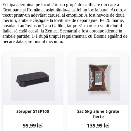
Echipa a terminat pe locul 2 într-o grupă de calificare din care a
făcut parte și România, asigurându-și astfel un loc la baraj. Acolo, a
trecut printr-un adevărat carusel al emoțiilor. A fost nevoie de două
meciuri, ambele câștigate la loviturile de departajare. Pe 26 martie,
bosniacii au învins în Țara Galilor, iar pe 31 martie a venit rândul
Italiei să cadă acasă, la Zenica. Scenariul a fost aproape identic în
ambele partide: 1-1 după timpul regulamentar, cu Bosnia egalând de
fiecare dată spre finalul meciului.
Stepper STEP100
Sac 5kg alune tigrate
fierte
99,99 lei
139,99 lei