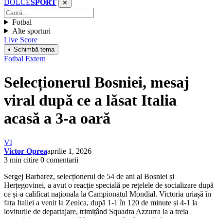
DOLCE
SPORT
✕
Fotbal
Alte sporturi
Live Score
◐ Schimbă tema
Fotbal Extern
Selecționerul Bosniei, mesaj
viral după ce a lăsat Italia
acasă a 3-a oară
VI
Victor Oprea
aprilie 1, 2026
3 min citire
0 comentarii
Sergej Barbarez, selecționerul de 54 de ani al Bosniei și
Herțegovinei, a avut o reacție specială pe rețelele de socializare după
ce și-a calificat naționala la Campionatul Mondial. Victoria uriașă în
fața Italiei a venit la Zenica, după 1-1 în 120 de minute și 4-1 la
loviturile de departajare, trimițând Squadra Azzurra la a treia