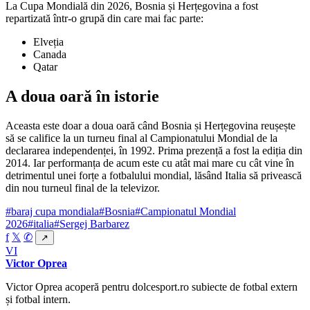
La Cupa Mondială din 2026, Bosnia și Herțegovina a fost
repartizată într-o grupă din care mai fac parte:
Elveția
Canada
Qatar
A doua oară în istorie
Aceasta este doar a doua oară când Bosnia și Herțegovina reușește
să se califice la un turneu final al Campionatului Mondial de la
declararea independenței, în 1992. Prima prezență a fost la ediția din
2014. Iar performanța de acum este cu atât mai mare cu cât vine în
detrimentul unei forțe a fotbalului mondial, lăsând Italia să privească
din nou turneul final de la televizor.
#baraj cupa mondiala
#Bosnia
#Campionatul Mondial
2026
#italia
#Sergej Barbarez
f
𝕏
✆
↗
VI
Victor Oprea
Victor Oprea acoperă pentru dolcesport.ro subiecte de fotbal extern
și fotbal intern.