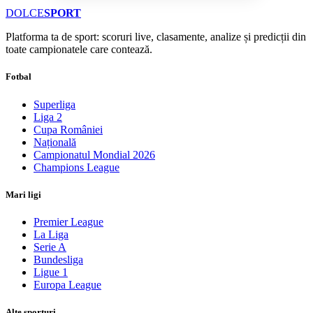
DOLCE
SPORT
Platforma ta de sport: scoruri live, clasamente, analize și predicții din
toate campionatele care contează.
Fotbal
Superliga
Liga 2
Cupa României
Națională
Campionatul Mondial 2026
Champions League
Mari ligi
Premier League
La Liga
Serie A
Bundesliga
Ligue 1
Europa League
Alte sporturi