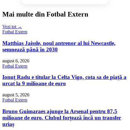
Mai multe din Fotbal Extern
Vezi tot →
Fotbal Extern
Matthias Jaissle, noul antrenor al lui Newcastle,
semnează până în 2030
august 6, 2026
Fotbal Extern
Ionuț Radu e titular la Celta Vigo, cota sa de piață a
urcat la 9 milioane de euro
august 5, 2026
Fotbal Extern
Bruno Guimaraes ajunge la Arsenal pentru 87,5
milioane de euro. Clubul forțează încă un transfer
uriaș