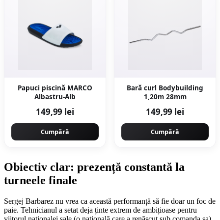
Papuci piscină MARCO
Bară curl Bodybuilding
Albastru-Alb
1,20m 28mm
149,99 lei
149,99 lei
Cumpără
Cumpără
Obiectiv clar: prezență constantă la
turneele finale
Sergej Barbarez nu vrea ca această performanță să fie doar un foc de
paie. Tehnicianul a setat deja ținte extrem de ambițioase pentru
viitorul naționalei sale (o națională care a renăscut sub comanda sa).