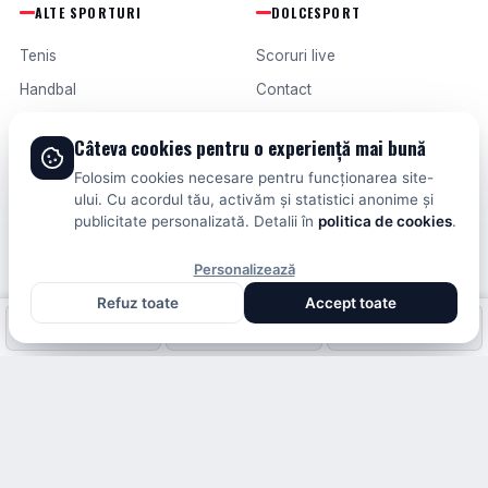
ALTE SPORTURI
DOLCESPORT
Tenis
Scoruri live
Handbal
Contact
Baschet
Publicitate
Câteva cookies pentru o experiență mai bună
Formula 1
Termeni și condiții
Folosim cookies necesare pentru funcționarea site-
Fotbal intern
ului. Cu acordul tău, activăm și statistici anonime și
publicitate personalizată. Detalii în
politica de cookies
.
Fotbal extern
Personalizează
Refuz toate
Accept toate
© 2026 DOLCESPORT. TOATE DREPTURILE REZERVATE.
Fotbal intern
Fotbal extern
Scoruri live
SCORURI, CLASAMENTE ȘI ANALIZE DIN TOATE COMPETIȚIILE