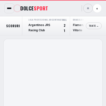
DOLCE
SPORT
◐
LIGA PROFESIONAL ARGENTINA
FINAL
BRASILEIRÃO SERIE A
FINAL
Argentinos JRS
Flamengo
SCORURI
2
2
TOATE →
Racing Club
Vitoria
1
0