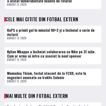
a arătat vulnerabilitate înainte de returul
AUGUST 9, 2026
CELE MAI CITITE DIN FOTBAL EXTERN
KuPS a primit gol în minutul 90+2 și a încheiat o serie de
1 · TOP
victorii
AUGUST 9, 2026
Kylian Mbappe a încheiat colaborarea cu Nike pe 31 iulie.
2 · TOP
Cum ar urma să intre ca asociat la noul sponsor
AUGUST 9, 2026
Mamadou Thiam, fostul atacant de la FCSB, este în
3 · TOP
negocieri avansate cu Iraklis Salonic
AUGUST 9, 2026
MAI MULTE DIN FOTBAL EXTERN