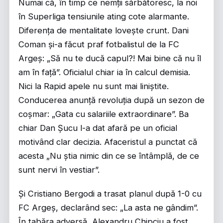
Numai că, în timp ce nemții sărbătoresc, la noi
în Superliga tensiunile ating cote alarmante.
Diferența de mentalitate lovește crunt. Dani
Coman și-a făcut praf fotbalistul de la FC
Argeș: „Să nu te ducă capul?! Mai bine că nu îl
am în față”. Oficialul chiar ia în calcul demisia.
Nici la Rapid apele nu sunt mai liniștite.
Conducerea anunță revoluția după un sezon de
coșmar: „Gata cu salariile extraordinare”. Ba
chiar Dan Șucu l-a dat afară pe un oficial
motivând clar decizia. Afaceristul a punctat că
acesta „Nu știa nimic din ce se întâmplă, de ce
sunt nervi în vestiar”.
Și Cristiano Bergodi a trasat planul după 1-0 cu
FC Argeș, declarând sec: „La asta ne gândim”.
În tabăra adversă, Alexandru Chipciu a fost