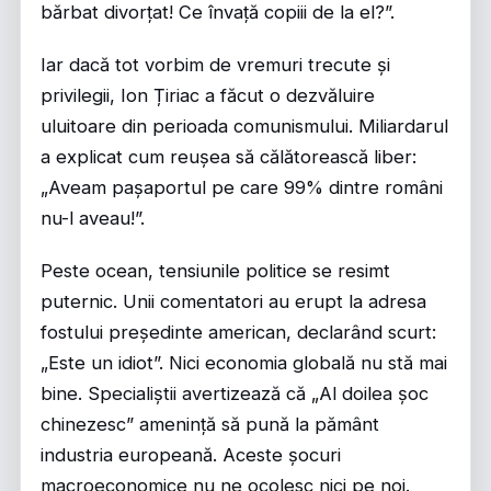
bărbat divorțat! Ce învață copiii de la el?”.
Iar dacă tot vorbim de vremuri trecute și
privilegii, Ion Țiriac a făcut o dezvăluire
uluitoare din perioada comunismului. Miliardarul
a explicat cum reușea să călătorească liber:
„Aveam pașaportul pe care 99% dintre români
nu-l aveau!”.
Peste ocean, tensiunile politice se resimt
puternic. Unii comentatori au erupt la adresa
fostului președinte american, declarând scurt:
„Este un idiot”. Nici economia globală nu stă mai
bine. Specialiștii avertizează că „Al doilea șoc
chinezesc” amenință să pună la pământ
industria europeană. Aceste șocuri
macroeconomice nu ne ocolesc nici pe noi.