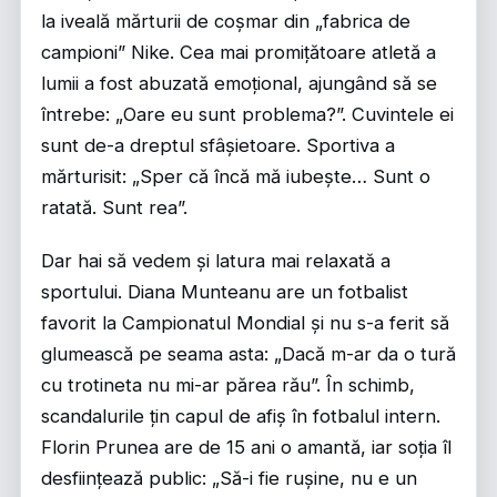
la iveală mărturii de coșmar din „fabrica de
campioni” Nike. Cea mai promițătoare atletă a
lumii a fost abuzată emoțional, ajungând să se
întrebe: „Oare eu sunt problema?”. Cuvintele ei
sunt de-a dreptul sfâșietoare. Sportiva a
mărturisit: „Sper că încă mă iubește… Sunt o
ratată. Sunt rea”.
Dar hai să vedem și latura mai relaxată a
sportului. Diana Munteanu are un fotbalist
favorit la Campionatul Mondial și nu s-a ferit să
glumească pe seama asta: „Dacă m-ar da o tură
cu trotineta nu mi-ar părea rău”. În schimb,
scandalurile țin capul de afiș în fotbalul intern.
Florin Prunea are de 15 ani o amantă, iar soția îl
desființează public: „Să-i fie rușine, nu e un