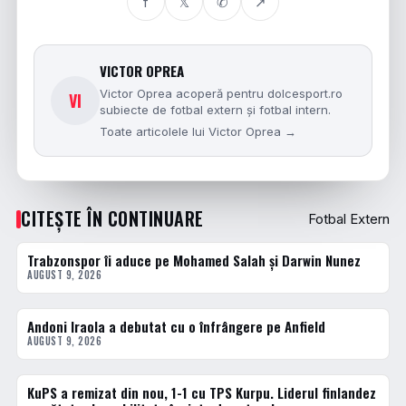
f
𝕏
✆
↗
VICTOR OPREA
Victor Oprea acoperă pentru dolcesport.ro
VI
subiecte de fotbal extern și fotbal intern.
Toate articolele lui Victor Oprea →
CITEȘTE ÎN CONTINUARE
Fotbal Extern
Trabzonspor îi aduce pe Mohamed Salah și Darwin Nunez
FOTBAL EXTERN
AUGUST 9, 2026
Andoni Iraola a debutat cu o înfrângere pe Anfield
FOTBAL EXTERN
AUGUST 9, 2026
KuPS a remizat din nou, 1-1 cu TPS Kurpu. Liderul finlandez
FOTBAL EXTERN