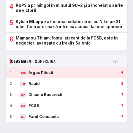
4
KuPS a primit gol în minutul 90+2 și a încheiat o serie
de victorii
5
Kylian Mbappe a încheiat colaborarea cu Nike pe 31
iulie. Cum ar urma să intre ca asociat la noul sponsor
6
Mamadou Thiam, fostul atacant de la FCSB, este în
negocieri avansate cu Iraklis Salonic
CLASAMENT SUPERLIGA
TOT →
Arges Pitesti
1
9
ARG
Rapid
2
8
RAP
Dinamo Bucuresti
3
7
DIN
FCSB
4
7
FCS
Farul Constanta
5
7
FAR