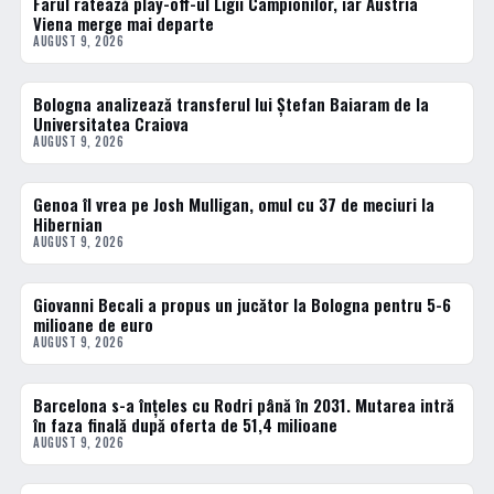
Farul ratează play-off-ul Ligii Campionilor, iar Austria
FOTBAL EXTERN
Viena merge mai departe
AUGUST 9, 2026
Bologna analizează transferul lui Ștefan Baiaram de la
FOTBAL EXTERN
Universitatea Craiova
AUGUST 9, 2026
Genoa îl vrea pe Josh Mulligan, omul cu 37 de meciuri la
FOTBAL EXTERN
Hibernian
AUGUST 9, 2026
Giovanni Becali a propus un jucător la Bologna pentru 5-6
FOTBAL EXTERN
milioane de euro
AUGUST 9, 2026
Barcelona s-a înțeles cu Rodri până în 2031. Mutarea intră
FOTBAL EXTERN
în faza finală după oferta de 51,4 milioane
AUGUST 9, 2026