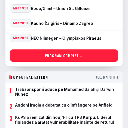
Bodo/Glimt – Union St. Gilloise
Mar 19:00
Kauno Žalgiris – Dinamo Zagreb
Mar 20:00
NEC Nijmegen – Olympiakos Piraeus
Mar 20:30
PROGRAM COMPLET →
TOP FOTBAL EXTERN
CELE MAI CITITE
1
Trabzonspor îi aduce pe Mohamed Salah și Darwin
Nunez
2
Andoni Iraola a debutat cu o înfrângere pe Anfield
3
KuPS a remizat din nou, 1-1 cu TPS Kurpu. Liderul
finlandez a arătat vulnerabilitate înainte de returul