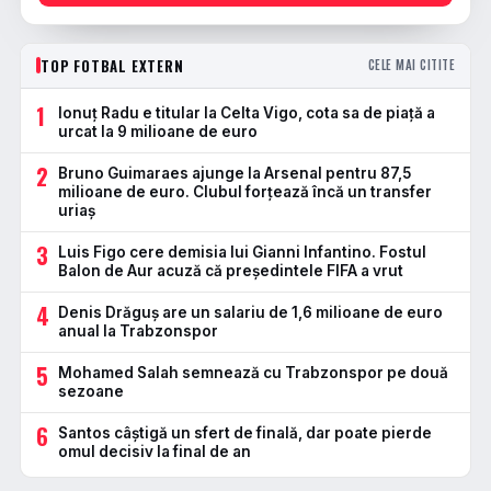
TOP FOTBAL EXTERN
CELE MAI CITITE
1
Ionuț Radu e titular la Celta Vigo, cota sa de piață a
urcat la 9 milioane de euro
2
Bruno Guimaraes ajunge la Arsenal pentru 87,5
milioane de euro. Clubul forțează încă un transfer
uriaș
3
Luis Figo cere demisia lui Gianni Infantino. Fostul
Balon de Aur acuză că președintele FIFA a vrut
4
Denis Drăguș are un salariu de 1,6 milioane de euro
anual la Trabzonspor
5
Mohamed Salah semnează cu Trabzonspor pe două
sezoane
6
Santos câștigă un sfert de finală, dar poate pierde
omul decisiv la final de an