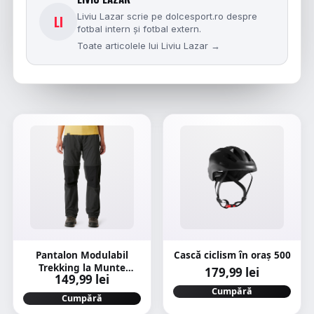
Liviu Lazar scrie pe dolcesport.ro despre
LI
fotbal intern și fotbal extern.
Toate articolele lui Liviu Lazar →
Pantalon Modulabil
Cască ciclism în oraș 500
Trekking la Munte
179,99 lei
149,99 lei
MT100 Gri Damă
Cumpără
Cumpără