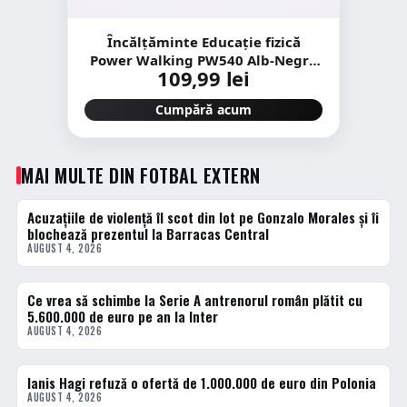
Încălțăminte Educație fizică
Power Walking PW540 Alb-Negru
109,99 lei
Copii
Cumpără acum
MAI MULTE DIN FOTBAL EXTERN
Acuzațiile de violență îl scot din lot pe Gonzalo Morales și îi
FOTBAL EXTERN
blochează prezentul la Barracas Central
AUGUST 4, 2026
Ce vrea să schimbe la Serie A antrenorul român plătit cu
FOTBAL EXTERN
5.600.000 de euro pe an la Inter
AUGUST 4, 2026
Ianis Hagi refuză o ofertă de 1.000.000 de euro din Polonia
FOTBAL EXTERN
AUGUST 4, 2026