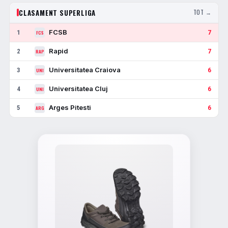
CLASAMENT SUPERLIGA
TOT →
FCSB
1
7
FCS
Rapid
2
7
RAP
Universitatea Craiova
3
6
UNI
Universitatea Cluj
4
6
UNI
Arges Pitesti
5
6
ARG