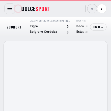
DOLCE
SPORT
◐
LIGA PROFESIONAL ARGENTINA
FINAL
LIGA PROFESIONAL ARGENTINA
F
Tigre
Boca Juniors
SCORURI
0
TOATE →
Belgrano Cordoba
Estudiantes L.P.
0