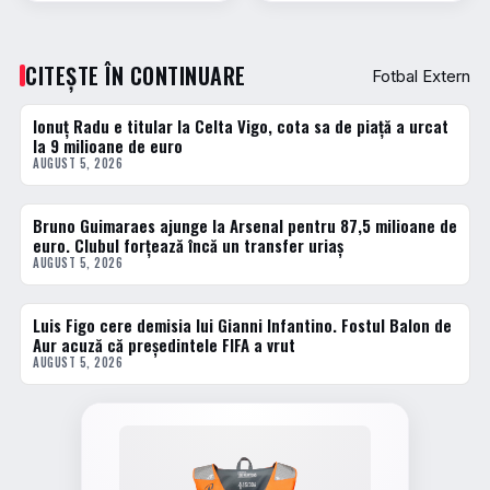
CITEȘTE ÎN CONTINUARE
Fotbal Extern
Ionuț Radu e titular la Celta Vigo, cota sa de piață a urcat
FOTBAL EXTERN
la 9 milioane de euro
AUGUST 5, 2026
Bruno Guimaraes ajunge la Arsenal pentru 87,5 milioane de
FOTBAL EXTERN
euro. Clubul forțează încă un transfer uriaș
AUGUST 5, 2026
Luis Figo cere demisia lui Gianni Infantino. Fostul Balon de
FOTBAL EXTERN
Aur acuză că președintele FIFA a vrut
AUGUST 5, 2026