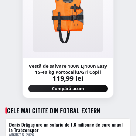
Vestă de salvare 100N LJ100n Easy
15-40 kg Portocaliu/Gri Copii
119,99 lei
Cumpără acum
CELE MAI CITITE DIN FOTBAL EXTERN
Denis Drăguș are un salariu de 1,6 milioane de euro anual
1 · TOP
la Trabzonspor
AUGUST 5, 2026