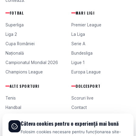
contează.
FOTBAL
MARI LIGI
Superliga
Premier League
Liga 2
La Liga
Cupa României
Serie A
Națională
Bundesliga
Campionatul Mondial 2026
Ligue 1
Champions League
Europa League
ALTE SPORTURI
DOLCESPORT
Tenis
Scoruri live
Handbal
Contact
Baschet
Publicitate
Câteva cookies pentru o experiență mai bună
Formula 1
Termeni și condiții
Folosim cookies necesare pentru funcționarea site-
Fotbal intern