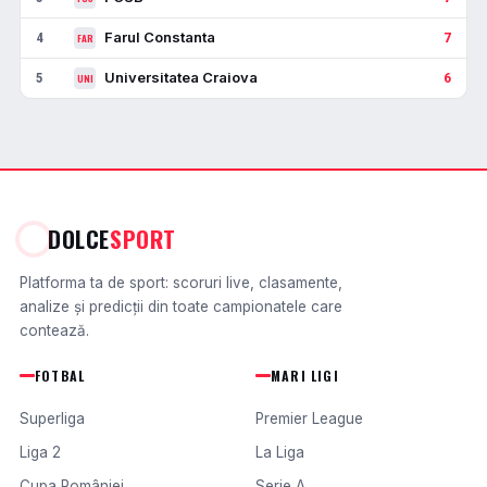
Farul Constanta
4
7
FAR
Universitatea Craiova
5
6
UNI
DOLCE
SPORT
Platforma ta de sport: scoruri live, clasamente,
analize și predicții din toate campionatele care
contează.
FOTBAL
MARI LIGI
Superliga
Premier League
Liga 2
La Liga
Cupa României
Serie A