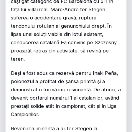
câștigat categoric de FC Barcelona cu 5-1 în
fața lui Villarreal, Marc-Andre ter Stegen
suferea o accidentare gravă: ruptura
tendonului rotulian al genunchiului drept. În
lipsa unei soluții viabile din lotul existent,
conducerea catalană l-a convins pe Szczesny,
proaspăt retras din activitate, să revină pe
teren.
Deși a fost adus ca rezervă pentru Inaki Peña,
polonezul a profitat de șansa primită și a
demonstrat o formă impresionantă. De atunci, a
devenit portarul numărul 1 al catalanilor, având
prestații solide atât în campionat, cât și în Liga
Campionilor.
Revenirea iminentă a lui ter Stegen la