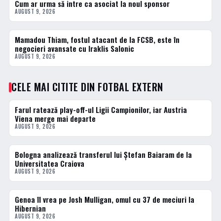
Cum ar urma să intre ca asociat la noul sponsor
AUGUST 9, 2026
Mamadou Thiam, fostul atacant de la FCSB, este în
FOTBAL EXTERN
negocieri avansate cu Iraklis Salonic
AUGUST 9, 2026
CELE MAI CITITE DIN FOTBAL EXTERN
Farul ratează play-off-ul Ligii Campionilor, iar Austria
1 · TOP
Viena merge mai departe
AUGUST 9, 2026
Bologna analizează transferul lui Ștefan Baiaram de la
2 · TOP
Universitatea Craiova
AUGUST 9, 2026
Genoa îl vrea pe Josh Mulligan, omul cu 37 de meciuri la
3 · TOP
Hibernian
AUGUST 9, 2026