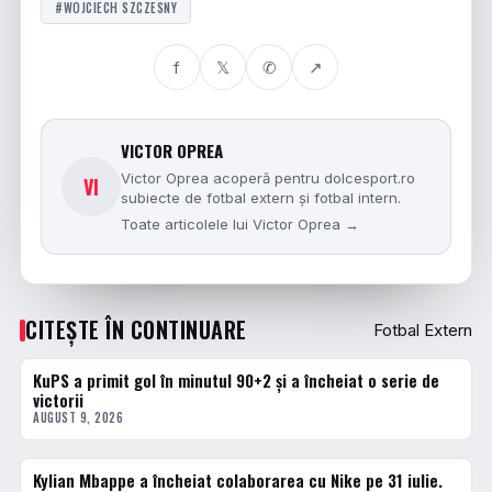
#WOJCIECH SZCZESNY
f
𝕏
✆
↗
VICTOR OPREA
Victor Oprea acoperă pentru dolcesport.ro
VI
subiecte de fotbal extern și fotbal intern.
Toate articolele lui Victor Oprea →
CITEȘTE ÎN CONTINUARE
Fotbal Extern
KuPS a primit gol în minutul 90+2 și a încheiat o serie de
FOTBAL EXTERN
victorii
AUGUST 9, 2026
Kylian Mbappe a încheiat colaborarea cu Nike pe 31 iulie.
FOTBAL EXTERN