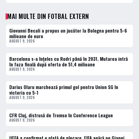
MAI MULTE DIN FOTBAL EXTERN
Giovanni Becali a propus un jucător la Bologna pentru 5-6
FOTBAL EXTERN
milioane de euro
AUGUST 9, 2026
Barcelona s-a înțeles cu Rodri până în 2031. Mutarea intră
FOTBAL EXTERN
în faza finală după oferta de 51,4 milioane
AUGUST 9, 2026
Darius Olaru marchează primul gol pentru Union SG în
FOTBAL EXTERN
victoria cu 5-1
AUGUST 9, 2026
CFR Cluj, distrusă de Tromso în Conference League
FOTBAL EXTERN
AUGUST 9, 2026
UEFA a confirmat o plată de plecare. FIFA apără pe Gianni
FOTBAL EXTERN