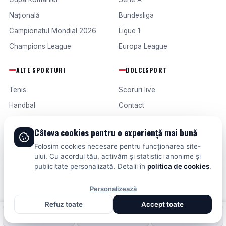
Națională
Bundesliga
Campionatul Mondial 2026
Ligue 1
Champions League
Europa League
ALTE SPORTURI
DOLCESPORT
Tenis
Scoruri live
Handbal
Contact
Baschet
Publicitate
Câteva cookies pentru o experiență mai bună
Formula 1
Termeni și condiții
Folosim cookies necesare pentru funcționarea site-
Fotbal intern
ului. Cu acordul tău, activăm și statistici anonime și
publicitate personalizată. Detalii în
politica de cookies
.
Fotbal extern
Personalizează
Refuz toate
Accept toate
© 2026 DOLCESPORT. TOATE DREPTURILE REZERVATE.
Fotbal intern
Fotbal extern
Scoruri live
SCORURI, CLASAMENTE ȘI ANALIZE DIN TOATE COMPETIȚIILE