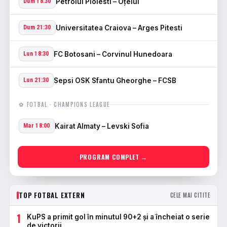
Petrolul Ploiesti – Oţelul
Dum 18:30
Universitatea Craiova – Arges Pitesti
Dum 21:30
FC Botosani – Corvinul Hunedoara
Lun 18:30
Sepsi OSK Sfantu Gheorghe – FCSB
Lun 21:30
⚽ FOTBAL · CHAMPIONS LEAGUE
Kairat Almaty – Levski Sofia
Mar 18:00
PROGRAM COMPLET →
TOP FOTBAL EXTERN
CELE MAI CITITE
1
KuPS a primit gol în minutul 90+2 și a încheiat o serie
de victorii