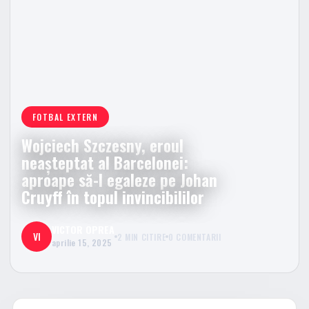
FOTBAL EXTERN
Wojciech Szczesny, eroul
neașteptat al Barcelonei:
aproape să-l egaleze pe Johan
Cruyff în topul invincibililor
VICTOR OPREA
VI
2 MIN CITIRE
0 COMENTARII
aprilie 15, 2025