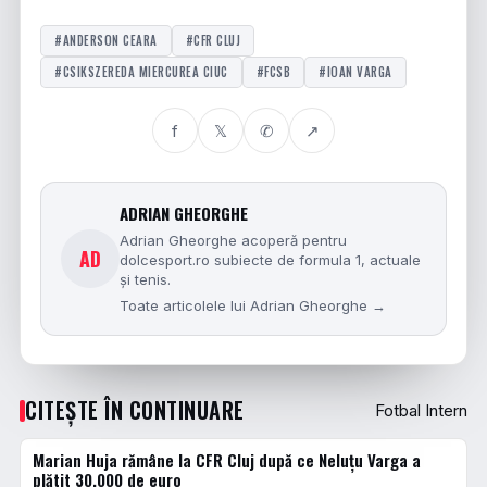
#ANDERSON CEARA
#CFR CLUJ
#CSIKSZEREDA MIERCUREA CIUC
#FCSB
#IOAN VARGA
f
𝕏
✆
↗
ADRIAN GHEORGHE
Adrian Gheorghe acoperă pentru
AD
dolcesport.ro subiecte de formula 1, actuale
și tenis.
Toate articolele lui Adrian Gheorghe →
CITEȘTE ÎN CONTINUARE
Fotbal Intern
Marian Huja rămâne la CFR Cluj după ce Neluțu Varga a
FOTBAL INTERN
plătit 30.000 de euro