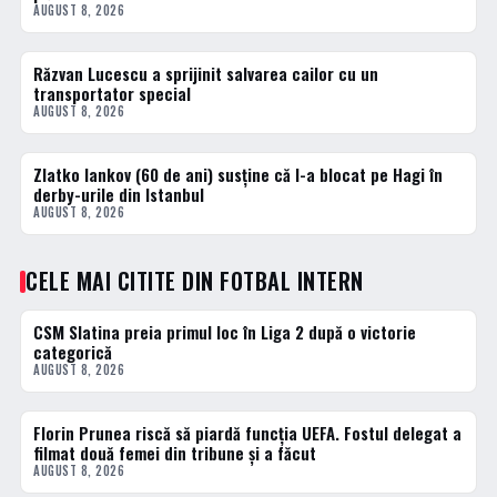
AUGUST 8, 2026
Răzvan Lucescu a sprijinit salvarea cailor cu un
DIVERSE
transportator special
AUGUST 8, 2026
Zlatko Iankov (60 de ani) susține că l-a blocat pe Hagi în
FOTBAL EXTERN
derby-urile din Istanbul
AUGUST 8, 2026
CELE MAI CITITE DIN FOTBAL INTERN
CSM Slatina preia primul loc în Liga 2 după o victorie
1 · TOP
categorică
AUGUST 8, 2026
Florin Prunea riscă să piardă funcția UEFA. Fostul delegat a
2 · TOP
filmat două femei din tribune și a făcut
AUGUST 8, 2026