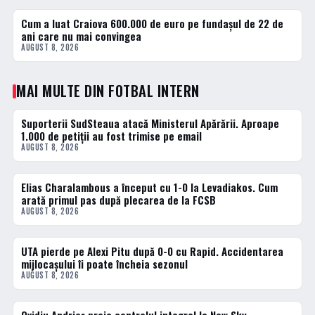
Cum a luat Craiova 600.000 de euro pe fundașul de 22 de
3 · TOP
ani care nu mai convingea
AUGUST 8, 2026
MAI MULTE DIN FOTBAL INTERN
Suporterii SudSteaua atacă Ministerul Apărării. Aproape
FOTBAL INTERN
1.000 de petiții au fost trimise pe email
AUGUST 8, 2026
Elias Charalambous a început cu 1-0 la Levadiakos. Cum
FOTBAL INTERN
arată primul pas după plecarea de la FCSB
AUGUST 8, 2026
UTA pierde pe Alexi Pitu după 0-0 cu Rapid. Accidentarea
FOTBAL INTERN
mijlocașului îi poate încheia sezonul
AUGUST 8, 2026
FOTBAL INTERN