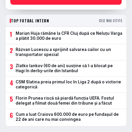
TOP FOTBAL INTERN
CELE MAI CITITE
1
Marian Huja rămâne la CFR Cluj după ce Neluțu Varga
a plătit 30.000 de euro
2
Răzvan Lucescu a sprijinit salvarea cailor cu un
transportator special
3
Zlatko Iankov (60 de ani) susține că l-a blocat pe
Hagi în derby-urile din Istanbul
4
CSM Slatina preia primul loc în Liga 2 după o victorie
categorică
5
Florin Prunea riscă să piardă funcția UEFA. Fostul
delegat a filmat două femei din tribune și a făcut
6
Cum a luat Craiova 600.000 de euro pe fundașul de
22 de ani care nu mai convingea