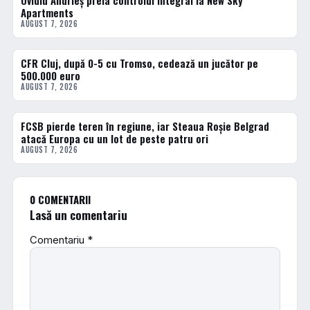
Ovidiu Andrieș preia controlul integral la New Sky
Apartments
AUGUST 7, 2026
CFR Cluj, după 0-5 cu Tromso, cedează un jucător pe
FOTBAL INTERN
500.000 euro
AUGUST 7, 2026
FCSB pierde teren în regiune, iar Steaua Roșie Belgrad
FOTBAL EXTERN
atacă Europa cu un lot de peste patru ori
AUGUST 7, 2026
0 COMENTARII
Lasă un comentariu
Comentariu
*