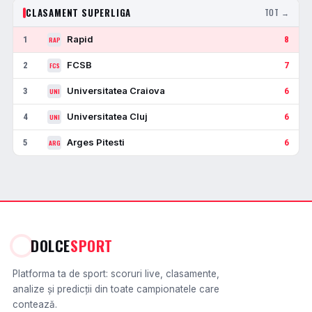
CLASAMENT SUPERLIGA
TOT →
Rapid
1
8
RAP
FCSB
2
7
FCS
Universitatea Craiova
3
6
UNI
Universitatea Cluj
4
6
UNI
Arges Pitesti
5
6
ARG
DOLCE
SPORT
Platforma ta de sport: scoruri live, clasamente,
analize și predicții din toate campionatele care
contează.