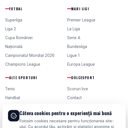
FOTBAL
MARI LIGI
Superliga
Premier League
Liga 2
La Liga
Cupa României
Serie A
Națională
Bundesliga
Campionatul Mondial 2026
Ligue 1
Champions League
Europa League
ALTE SPORTURI
DOLCESPORT
Tenis
Scoruri live
Handbal
Contact
Baschet
Publicitate
Câteva cookies pentru o experiență mai bună
Formula 1
Termeni și condiții
Folosim cookies necesare pentru funcționarea site-
Fotbal intern
ului. Cu acordul tău, activăm și statistici anonime și