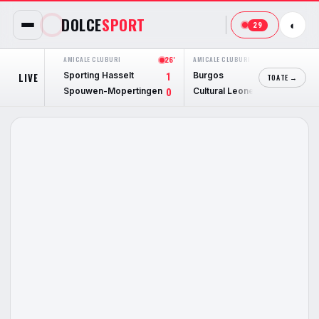
DOLCE
SPORT
◐
29
AMICALE CLUBURI
26'
AMICALE CLUBURI
30'
AMI
Sporting Hasselt
Burgos
Le
LIVE
1
0
TOATE →
Spouwen-Mopertingen
Cultural Leonesa
Te
0
0