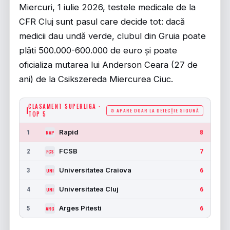
Miercuri, 1 iulie 2026, testele medicale de la
CFR Cluj sunt pasul care decide tot: dacă
medicii dau undă verde, clubul din Gruia poate
plăti 500.000-600.000 de euro și poate
oficializa mutarea lui Anderson Ceara (27 de
ani) de la Csikszereda Miercurea Ciuc.
CLASAMENT SUPERLIGA ·
⚙ APARE DOAR LA DETECȚIE SIGURĂ
TOP 5
Rapid
1
8
RAP
FCSB
2
7
FCS
Universitatea Craiova
3
6
UNI
Universitatea Cluj
4
6
UNI
Arges Pitesti
5
6
ARG