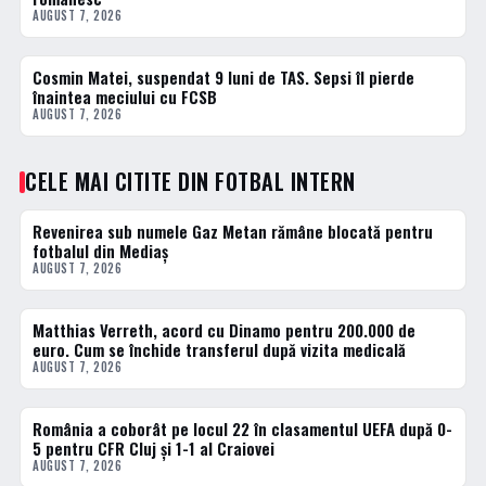
AUGUST 7, 2026
Cosmin Matei, suspendat 9 luni de TAS. Sepsi îl pierde
FOTBAL INTERN
înaintea meciului cu FCSB
AUGUST 7, 2026
CELE MAI CITITE DIN FOTBAL INTERN
Revenirea sub numele Gaz Metan rămâne blocată pentru
1 · TOP
fotbalul din Mediaș
AUGUST 7, 2026
Matthias Verreth, acord cu Dinamo pentru 200.000 de
2 · TOP
euro. Cum se închide transferul după vizita medicală
AUGUST 7, 2026
România a coborât pe locul 22 în clasamentul UEFA după 0-
3 · TOP
5 pentru CFR Cluj și 1-1 al Craiovei
AUGUST 7, 2026