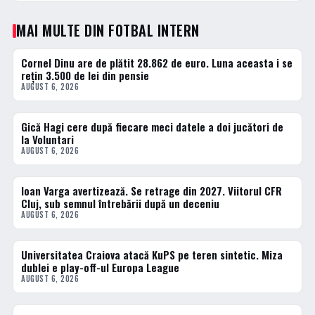
MAI MULTE DIN FOTBAL INTERN
Cornel Dinu are de plătit 28.862 de euro. Luna aceasta i se
FOTBAL INTERN
rețin 3.500 de lei din pensie
AUGUST 6, 2026
Gică Hagi cere după fiecare meci datele a doi jucători de
FOTBAL INTERN
la Voluntari
AUGUST 6, 2026
Ioan Varga avertizează. Se retrage din 2027. Viitorul CFR
FOTBAL INTERN
Cluj, sub semnul întrebării după un deceniu
AUGUST 6, 2026
Universitatea Craiova atacă KuPS pe teren sintetic. Miza
FOTBAL INTERN
dublei e play-off-ul Europa League
AUGUST 6, 2026