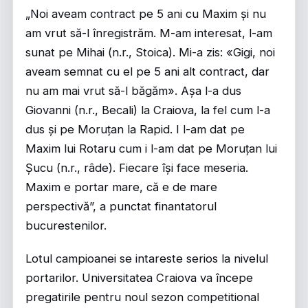
„Noi aveam contract pe 5 ani cu Maxim și nu
am vrut să-l înregistrăm. M-am interesat, l-am
sunat pe Mihai (n.r., Stoica). Mi-a zis: «Gigi, noi
aveam semnat cu el pe 5 ani alt contract, dar
nu am mai vrut să-l băgăm». Așa l-a dus
Giovanni (n.r., Becali) la Craiova, la fel cum l-a
dus și pe Moruțan la Rapid. I l-am dat pe
Maxim lui Rotaru cum i l-am dat pe Moruțan lui
Șucu (n.r., râde). Fiecare își face meseria.
Maxim e portar mare, că e de mare
perspectivă”, a punctat finantatorul
bucurestenilor.
Lotul campioanei se intareste serios la nivelul
portarilor. Universitatea Craiova va începe
pregatirile pentru noul sezon competitional