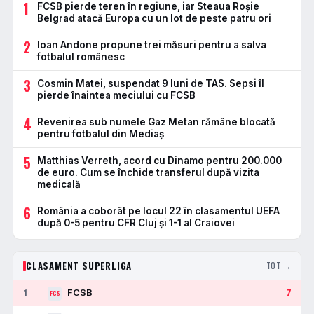
1
FCSB pierde teren în regiune, iar Steaua Roșie
Belgrad atacă Europa cu un lot de peste patru ori
2
Ioan Andone propune trei măsuri pentru a salva
fotbalul românesc
3
Cosmin Matei, suspendat 9 luni de TAS. Sepsi îl
pierde înaintea meciului cu FCSB
4
Revenirea sub numele Gaz Metan rămâne blocată
pentru fotbalul din Mediaș
5
Matthias Verreth, acord cu Dinamo pentru 200.000
de euro. Cum se închide transferul după vizita
medicală
6
România a coborât pe locul 22 în clasamentul UEFA
după 0-5 pentru CFR Cluj și 1-1 al Craiovei
CLASAMENT SUPERLIGA
TOT →
FCSB
1
7
FCS