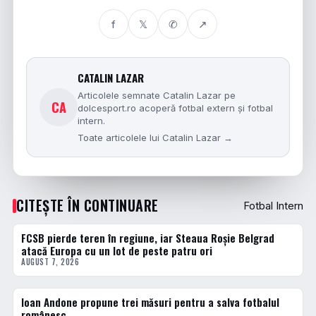
f
𝕏
✆
↗
CATALIN LAZAR
Articolele semnate Catalin Lazar pe
CA
dolcesport.ro acoperă fotbal extern și fotbal
intern.
Toate articolele lui Catalin Lazar →
CITEȘTE ÎN CONTINUARE
Fotbal Intern
FCSB pierde teren în regiune, iar Steaua Roșie Belgrad
FOTBAL EXTERN
atacă Europa cu un lot de peste patru ori
AUGUST 7, 2026
Ioan Andone propune trei măsuri pentru a salva fotbalul
FOTBAL INTERN
românesc