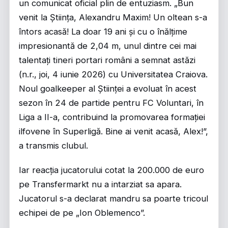
un comunicat oficial plin de entuziasm. „Bun
venit la Știința, Alexandru Maxim! Un oltean s-a
întors acasă! La doar 19 ani și cu o înălțime
impresionantă de 2,04 m, unul dintre cei mai
talentați tineri portari români a semnat astăzi
(n.r., joi, 4 iunie 2026) cu Universitatea Craiova.
Noul goalkeeper al Științei a evoluat în acest
sezon în 24 de partide pentru FC Voluntari, în
Liga a II-a, contribuind la promovarea formației
ilfovene în Superligă. Bine ai venit acasă, Alex!”,
a transmis clubul.
Iar reacția jucatorului cotat la 200.000 de euro
pe Transfermarkt nu a intarziat sa apara.
Jucatorul s-a declarat mandru sa poarte tricoul
echipei de pe „Ion Oblemenco”.