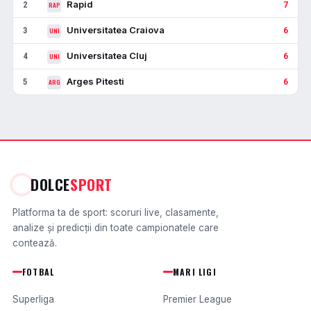
Rapid
2
7
RAP
Universitatea Craiova
3
6
UNI
Universitatea Cluj
4
6
UNI
Arges Pitesti
5
6
ARG
DOLCE
SPORT
Platforma ta de sport: scoruri live, clasamente,
analize și predicții din toate campionatele care
contează.
FOTBAL
MARI LIGI
Superliga
Premier League