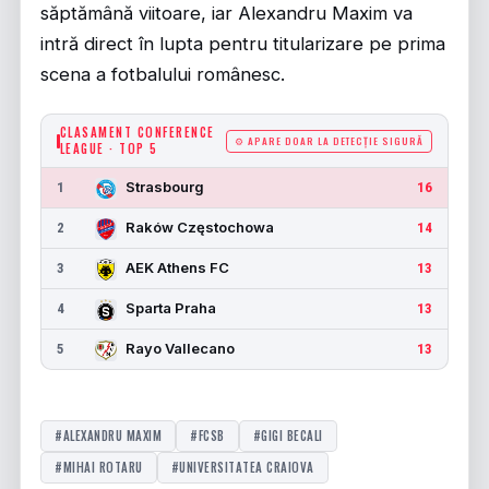
săptămână viitoare, iar Alexandru Maxim va
intră direct în lupta pentru titularizare pe prima
scena a fotbalului românesc.
CLASAMENT CONFERENCE
⚙ APARE DOAR LA DETECȚIE SIGURĂ
LEAGUE · TOP 5
Strasbourg
1
16
Raków Częstochowa
2
14
AEK Athens FC
3
13
Sparta Praha
4
13
Rayo Vallecano
5
13
#ALEXANDRU MAXIM
#FCSB
#GIGI BECALI
#MIHAI ROTARU
#UNIVERSITATEA CRAIOVA