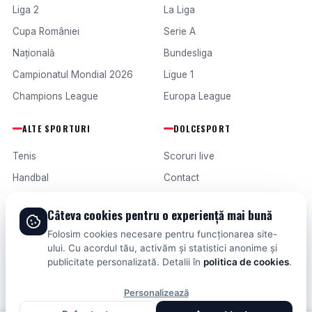
Liga 2
La Liga
Cupa României
Serie A
Națională
Bundesliga
Campionatul Mondial 2026
Ligue 1
Champions League
Europa League
ALTE SPORTURI
DOLCESPORT
Tenis
Scoruri live
Handbal
Contact
Baschet
Publicitate
Câteva cookies pentru o experiență mai bună
Formula 1
Termeni și condiții
Folosim cookies necesare pentru funcționarea site-
Fotbal intern
ului. Cu acordul tău, activăm și statistici anonime și
publicitate personalizată. Detalii în
politica de cookies
.
Fotbal extern
Personalizează