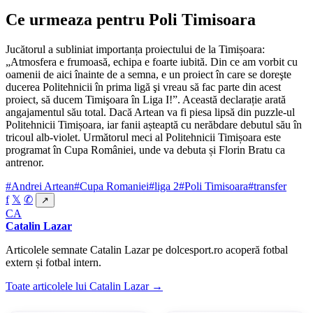
Ce urmeaza pentru Poli Timisoara
Jucătorul a subliniat importanța proiectului de la Timișoara:
„Atmosfera e frumoasă, echipa e foarte iubită. Din ce am vorbit cu
oamenii de aici înainte de a semna, e un proiect în care se doreşte
ducerea Politehnicii în prima ligă şi vreau să fac parte din acest
proiect, să ducem Timişoara în Liga I!”. Această declarație arată
angajamentul său total. Dacă Artean va fi piesa lipsă din puzzle-ul
Politehnicii Timișoara, iar fanii așteaptă cu nerăbdare debutul său în
tricoul alb-violet. Următorul meci al Politehnicii Timișoara este
programat în Cupa României, unde va debuta și Florin Bratu ca
antrenor.
#Andrei Artean
#Cupa Romaniei
#liga 2
#Poli Timisoara
#transfer
f
𝕏
✆
↗
CA
Catalin Lazar
Articolele semnate Catalin Lazar pe dolcesport.ro acoperă fotbal
extern și fotbal intern.
Toate articolele lui Catalin Lazar →