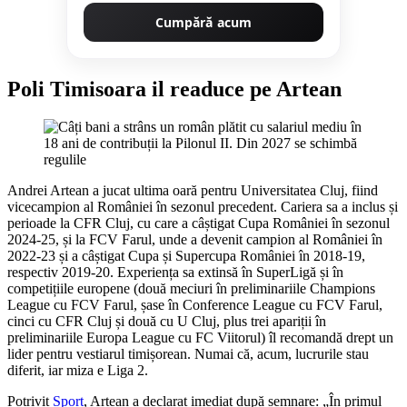
Cumpără acum
Poli Timisoara il readuce pe Artean
Andrei Artean a jucat ultima oară pentru Universitatea Cluj, fiind
vicecampion al României în sezonul precedent. Cariera sa a inclus și
perioade la CFR Cluj, cu care a câștigat Cupa României în sezonul
2024-25, și la FCV Farul, unde a devenit campion al României în
2022-23 și a câștigat Cupa și Supercupa României în 2018-19,
respectiv 2019-20. Experiența sa extinsă în SuperLigă și în
competițiile europene (două meciuri în preliminariile Champions
League cu FCV Farul, șase în Conference League cu FCV Farul,
cinci cu CFR Cluj și două cu U Cluj, plus trei apariții în
preliminariile Europa League cu FC Viitorul) îl recomandă drept un
lider pentru vestiarul timișorean. Numai că, acum, lucrurile stau
diferit, iar miza e Liga 2.
Potrivit
Sport
, Artean a declarat imediat după semnare: „În primul