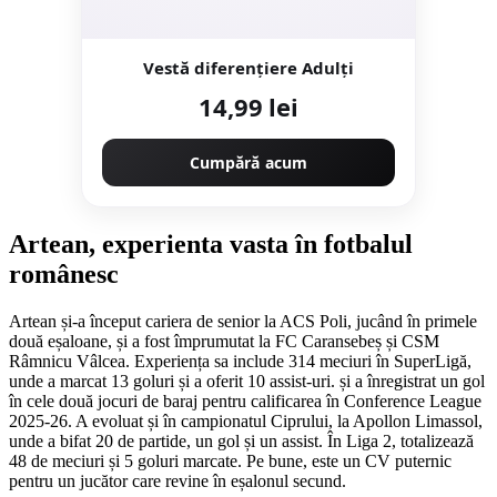
Vestă diferențiere Adulți
14,99 lei
Cumpără acum
Artean, experienta vasta în fotbalul
românesc
Artean și-a început cariera de senior la ACS Poli, jucând în primele
două eșaloane, și a fost împrumutat la FC Caransebeș și CSM
Râmnicu Vâlcea. Experiența sa include 314 meciuri în SuperLigă,
unde a marcat 13 goluri și a oferit 10 assist-uri. și a înregistrat un gol
în cele două jocuri de baraj pentru calificarea în Conference League
2025-26. A evoluat și în campionatul Ciprului, la Apollon Limassol,
unde a bifat 20 de partide, un gol și un assist. În Liga 2, totalizează
48 de meciuri și 5 goluri marcate. Pe bune, este un CV puternic
pentru un jucător care revine în eșalonul secund.