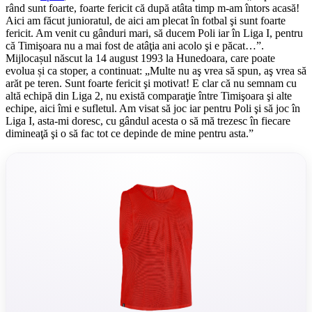
rând sunt foarte, foarte fericit că după atâta timp m-am întors acasă!
Aici am făcut junioratul, de aici am plecat în fotbal şi sunt foarte
fericit. Am venit cu gânduri mari, să ducem Poli iar în Liga I, pentru
că Timişoara nu a mai fost de atâţia ani acolo şi e păcat…”.
Mijlocașul născut la 14 august 1993 la Hunedoara, care poate
evolua și ca stoper, a continuat: „Multe nu aş vrea să spun, aş vrea să
arăt pe teren. Sunt foarte fericit şi motivat! E clar că nu semnam cu
altă echipă din Liga 2, nu există comparaţie între Timişoara şi alte
echipe, aici îmi e sufletul. Am visat să joc iar pentru Poli şi să joc în
Liga I, asta-mi doresc, cu gândul acesta o să mă trezesc în fiecare
dimineaţă şi o să fac tot ce depinde de mine pentru asta.”