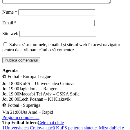
Nume
*
Email
*
Site web
Salvează-mi numele, emailul și site-ul web în acest navigator
pentru data viitoare când o să comentez.
Agenda
⚽ Fotbal · Europa League
Joi 18:00
KuPS – Universitatea Craiova
Joi 19:00
Jagiellonia – Rangers
Joi 19:00
Maccabi Tel Aviv – CSKA Sofia
Joi 20:00
Lech Poznan – KI Klaksvik
⚽ Fotbal · Superliga
Vin 21:00
Uta Arad – Rapid
Program complet →
Top Fotbal Intern
Cele mai citite
1
Universitatea Craiova atacă KuPS pe teren sintetic. Miza dublei e