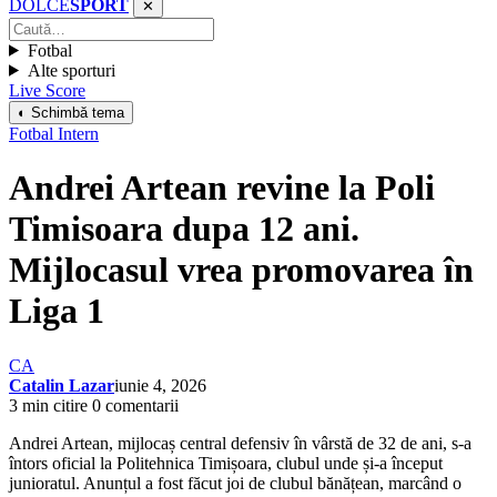
DOLCE
SPORT
✕
Fotbal
Alte sporturi
Live Score
◐ Schimbă tema
Fotbal Intern
Andrei Artean revine la Poli
Timisoara dupa 12 ani.
Mijlocasul vrea promovarea în
Liga 1
CA
Catalin Lazar
iunie 4, 2026
3 min citire
0 comentarii
Andrei Artean, mijlocaș central defensiv în vârstă de 32 de ani, s-a
întors oficial la Politehnica Timișoara, clubul unde și-a început
junioratul. Anunțul a fost făcut joi de clubul bănățean, marcând o