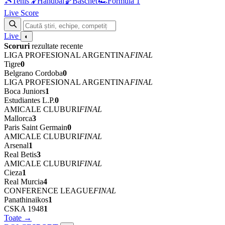
🎾
Tenis
🤾
Handbal
🏀
Baschet
🏎
Formula 1
Live Score
Live
◐
Scoruri
rezultate recente
LIGA PROFESIONAL ARGENTINA
FINAL
Tigre
0
Belgrano Cordoba
0
LIGA PROFESIONAL ARGENTINA
FINAL
Boca Juniors
1
Estudiantes L.P.
0
AMICALE CLUBURI
FINAL
Mallorca
3
Paris Saint Germain
0
AMICALE CLUBURI
FINAL
Arsenal
1
Real Betis
3
AMICALE CLUBURI
FINAL
Cieza
1
Real Murcia
4
CONFERENCE LEAGUE
FINAL
Panathinaikos
1
CSKA 1948
1
Toate →