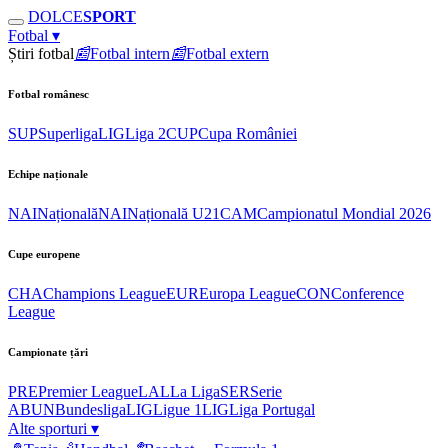
DOLCE
SPORT
Fotbal
▾
Știri fotbal
📰
Fotbal intern
📰
Fotbal extern
Fotbal românesc
SUP
Superliga
LIG
Liga 2
CUP
Cupa României
Echipe naționale
NAI
Națională
NAI
Națională U21
CAM
Campionatul Mondial 2026
Cupe europene
CHA
Champions League
EUR
Europa League
CON
Conference
League
Campionate țări
PRE
Premier League
LAL
La Liga
SER
Serie
A
BUN
Bundesliga
LIG
Ligue 1
LIG
Liga Portugal
Alte sporturi
▾