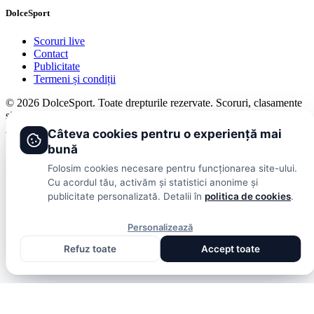
DolceSport
Scoruri live
Contact
Publicitate
Termeni și condiții
© 2026 DolceSport. Toate drepturile rezervate.
Scoruri, clasamente
și analize din toate competițiile
Fotbal intern
Fotbal extern
Scoruri live
Câteva cookies pentru o experiență mai
bună
Folosim cookies necesare pentru funcționarea site-ului.
Cu acordul tău, activăm și statistici anonime și
publicitate personalizată. Detalii în
politica de cookies
.
Personalizează
Refuz toate
Accept toate