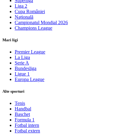
Superliga
Liga 2
Cupa României
Națională
Campionatul Mondial 2026
Champions League
Mari ligi
Premier League
La Liga
Serie A
Bundesliga
Ligue 1
Europa League
Alte sporturi
Tenis
Handbal
Baschet
Formula 1
Fotbal intern
Fotbal extern