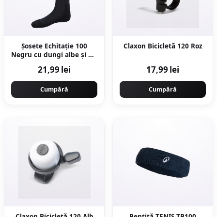
Şosete Echitaţie 100
Claxon Bicicletă 120 Roz
Negru cu dungi albe și gri
Adulți
21,99 lei
17,99 lei
Cumpără
Cumpără
Claxon Bicicletă 120 Alb
Bentiță TENIS TB100