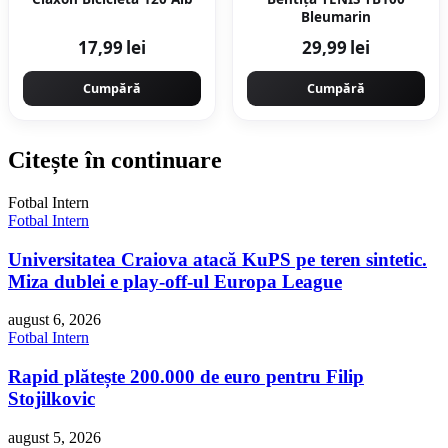
Bleumarin
17,99 lei
29,99 lei
Cumpără
Cumpără
Citește în continuare
Fotbal Intern
Fotbal Intern
Universitatea Craiova atacă KuPS pe teren sintetic.
Miza dublei e play-off-ul Europa League
august 6, 2026
Fotbal Intern
Rapid plătește 200.000 de euro pentru Filip
Stojilkovic
august 5, 2026