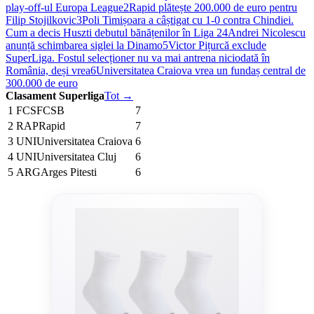
play-off-ul Europa League
2
Rapid plătește 200.000 de euro pentru
Filip Stojilkovic
3
Poli Timișoara a câștigat cu 1-0 contra Chindiei.
Cum a decis Huszti debutul bănățenilor în Liga 2
4
Andrei Nicolescu
anunță schimbarea siglei la Dinamo
5
Victor Pițurcă exclude
SuperLiga. Fostul selecționer nu va mai antrena niciodată în
România, deși vrea
6
Universitatea Craiova vrea un fundaș central de
300.000 de euro
Clasament Superliga
Tot →
1
FCS
FCSB
7
2
RAP
Rapid
7
3
UNI
Universitatea Craiova
6
4
UNI
Universitatea Cluj
6
5
ARG
Arges Pitesti
6