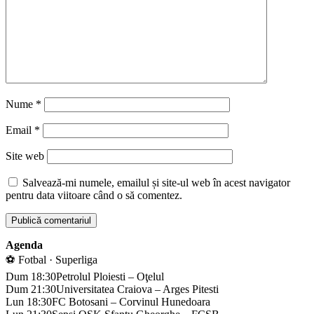
Nume
*
Email
*
Site web
Salvează-mi numele, emailul și site-ul web în acest navigator
pentru data viitoare când o să comentez.
Agenda
⚽ Fotbal · Superliga
Dum 18:30
Petrolul Ploiesti – Oţelul
Dum 21:30
Universitatea Craiova – Arges Pitesti
Lun 18:30
FC Botosani – Corvinul Hunedoara