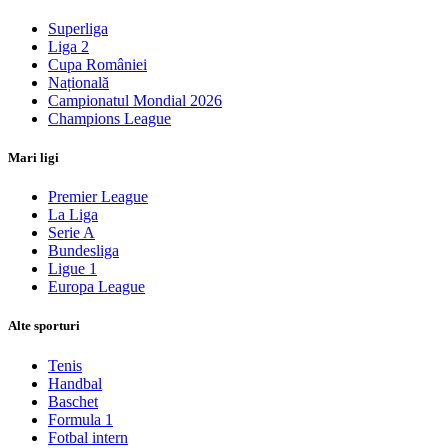
Superliga
Liga 2
Cupa României
Națională
Campionatul Mondial 2026
Champions League
Mari ligi
Premier League
La Liga
Serie A
Bundesliga
Ligue 1
Europa League
Alte sporturi
Tenis
Handbal
Baschet
Formula 1
Fotbal intern