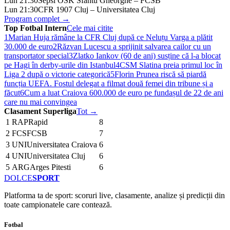
Lun 21:30
Sepsi OSK Sfantu Gheorghe – FCSB
Lun 21:30
CFR 1907 Cluj – Universitatea Cluj
Program complet →
Top Fotbal Intern
Cele mai citite
1
Marian Huja rămâne la CFR Cluj după ce Neluțu Varga a plătit
30.000 de euro
2
Răzvan Lucescu a sprijinit salvarea cailor cu un
transportator special
3
Zlatko Iankov (60 de ani) susține că l-a blocat
pe Hagi în derby-urile din Istanbul
4
CSM Slatina preia primul loc în
Liga 2 după o victorie categorică
5
Florin Prunea riscă să piardă
funcția UEFA. Fostul delegat a filmat două femei din tribune și a
făcut
6
Cum a luat Craiova 600.000 de euro pe fundașul de 22 de ani
care nu mai convingea
Clasament Superliga
Tot →
1
RAP
Rapid
8
2
FCS
FCSB
7
3
UNI
Universitatea Craiova
6
4
UNI
Universitatea Cluj
6
5
ARG
Arges Pitesti
6
DOLCE
SPORT
Platforma ta de sport: scoruri live, clasamente, analize și predicții din
toate campionatele care contează.
Fotbal