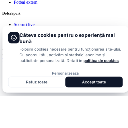
Fotbal extern
DolceSport
Scoruri live
Contact
Publicitate
Câteva cookies pentru o experiență mai
Termeni și condiții
bună
Folosim cookies necesare pentru funcționarea site-ului.
© 2026 DolceSport. Toate drepturile rezervate.
Scoruri, clasamente
și analize din toate competițiile
Cu acordul tău, activăm și statistici anonime și
Fotbal intern
Fotbal extern
Scoruri live
publicitate personalizată. Detalii în
politica de cookies
.
Personalizează
Refuz toate
Accept toate