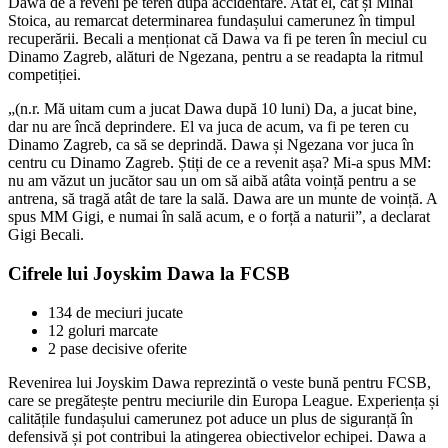
Dawa de a reveni pe teren după accidentare. Atât el, cât și Mihai
Stoica, au remarcat determinarea fundașului camerunez în timpul
recuperării. Becali a menționat că Dawa va fi pe teren în meciul cu
Dinamo Zagreb, alături de Ngezana, pentru a se readapta la ritmul
competiției.
„(n.r. Mă uitam cum a jucat Dawa după 10 luni) Da, a jucat bine,
dar nu are încă deprindere. El va juca de acum, va fi pe teren cu
Dinamo Zagreb, ca să se deprindă. Dawa și Ngezana vor juca în
centru cu Dinamo Zagreb. Știți de ce a revenit așa? Mi-a spus MM:
nu am văzut un jucător sau un om să aibă atâta voință pentru a se
antrena, să tragă atât de tare la sală. Dawa are un munte de voință. A
spus MM Gigi, e numai în sală acum, e o forță a naturii”, a declarat
Gigi Becali.
Cifrele lui Joyskim Dawa la FCSB
134 de meciuri jucate
12 goluri marcate
2 pase decisive oferite
Revenirea lui Joyskim Dawa reprezintă o veste bună pentru FCSB,
care se pregătește pentru meciurile din Europa League. Experiența și
calitățile fundașului camerunez pot aduce un plus de siguranță în
defensivă și pot contribui la atingerea obiectivelor echipei. Dawa a