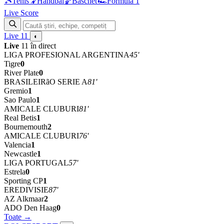
🎾
Tenis
🤾
Handbal
🏀
Baschet
🏎
Formula 1
Live Score
Live
11
◐
Live
11 în direct
LIGA PROFESIONAL ARGENTINA
45'
Tigre
0
River Plate
0
BRASILEIRãO SERIE A
81'
Gremio
1
Sao Paulo
1
AMICALE CLUBURI
81'
Real Betis
1
Bournemouth
2
AMICALE CLUBURI
76'
Valencia
1
Newcastle
1
LIGA PORTUGAL
57'
Estrela
0
Sporting CP
1
EREDIVISIE
87'
AZ Alkmaar
2
ADO Den Haag
0
Toate →