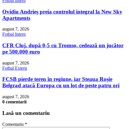
Fotbal Intern
Ovidiu Andrieș preia controlul integral la New Sky
Apartments
august 7, 2026
Fotbal Intern
CFR Cluj, după 0-5 cu Tromso, cedează un jucător
pe 500.000 euro
august 7, 2026
Fotbal Extern
FCSB pierde teren în regiune, iar Steaua Roșie
Belgrad atacă Europa cu un lot de peste patru ori
august 7, 2026
0 comentarii
Lasă un comentariu
Comentariu
*