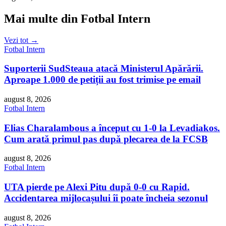
Mai multe din Fotbal Intern
Vezi tot →
Fotbal Intern
Suporterii SudSteaua atacă Ministerul Apărării.
Aproape 1.000 de petiții au fost trimise pe email
august 8, 2026
Fotbal Intern
Elias Charalambous a început cu 1-0 la Levadiakos.
Cum arată primul pas după plecarea de la FCSB
august 8, 2026
Fotbal Intern
UTA pierde pe Alexi Pitu după 0-0 cu Rapid.
Accidentarea mijlocașului îi poate încheia sezonul
august 8, 2026