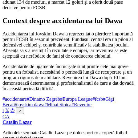
adunat 134 de meciuri, a marcat 12 goluri și a oferit două pase
decisive pentru FCSB.
Context despre accidentarea lui Dawa
Accidentarea lui Joyskim Dawa a reprezentat o pierdere importantă
pentru FCSB în sezonul precedent. Fundașul central era un pilon al
defensivei echipei și contribuia semnificativ la stabilitatea jocului.
Absența sa s-a resimțit în rezultatele echipei, iar revenirea sa este
așteptată cu nerăbdare de fani și de conducerea clubului.
Accidentările de ligamente încrucișate sunt printre cele mai grave
pentru un fotbalist, necesitând o perioadă lungă de recuperare și un
program riguros de reabilitare. Revenirea lui Dawa după 10 luni
demonstrează determinarea și profesionalismul de care a dat dovadă
în această perioadă dificilă.
#accidentare
#Dinamo Zagreb
#Europa League
#fcsb
#Gigi
Becali
#joyskim dawa
#Mihai Stoica
#Revenire
f
𝕏
✆
↗
CA
Catalin Lazar
Articolele semnate Catalin Lazar pe dolcesport.ro acoperă fotbal