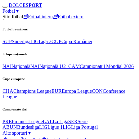
DOLCE
SPORT
Fotbal
▾
Știri fotbal
📰
Fotbal intern
📰
Fotbal extern
Fotbal românesc
SUP
Superliga
LIG
Liga 2
CUP
Cupa României
Echipe naționale
NAI
Națională
NAI
Națională U21
CAM
Campionatul Mondial 2026
Cupe europene
CHA
Champions League
EUR
Europa League
CON
Conference
League
Campionate țări
PRE
Premier League
LAL
La Liga
SER
Serie
A
BUN
Bundesliga
LIG
Ligue 1
LIG
Liga Portugal
Alte sporturi
▾