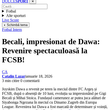
DOLCE
SPORT
✕
Fotbal
Alte sporturi
Live Score
◐ Schimbă tema
Fotbal Intern
Becali, impresionat de Dawa:
Revenire spectaculoasă la
FCSB!
CA
Catalin Lazar
ianuarie 18, 2026
3 min citire
0 comentarii
Joyskim Dawa a revenit pe teren la meciul dintre FC Argeș și
FCSB, după o absență de 10 luni, evoluția sa impresionând pe Gigi
Becali și Mihai Stoica. Fundașul camerunez ar putea juca alături de
Siyabonga Ngezana în meciul cu Dinamo Zagreb din Europa
League. Revenirea lui Dawa a fost marcată de determinare și voință,