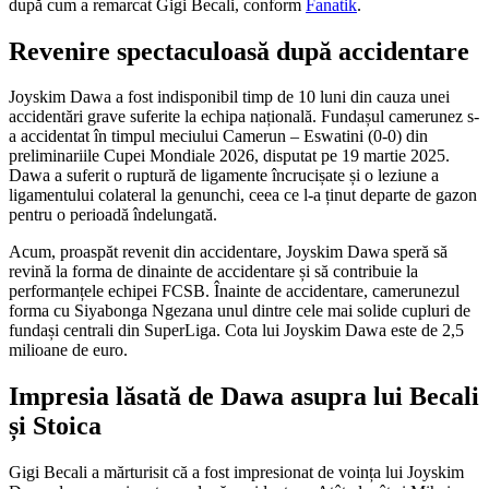
după cum a remarcat Gigi Becali, conform
Fanatik
.
Revenire spectaculoasă după accidentare
Joyskim Dawa a fost indisponibil timp de 10 luni din cauza unei
accidentări grave suferite la echipa națională. Fundașul camerunez s-
a accidentat în timpul meciului Camerun – Eswatini (0-0) din
preliminariile Cupei Mondiale 2026, disputat pe 19 martie 2025.
Dawa a suferit o ruptură de ligamente încrucișate și o leziune a
ligamentului colateral la genunchi, ceea ce l-a ținut departe de gazon
pentru o perioadă îndelungată.
Acum, proaspăt revenit din accidentare, Joyskim Dawa speră să
revină la forma de dinainte de accidentare și să contribuie la
performanțele echipei FCSB. Înainte de accidentare, camerunezul
forma cu Siyabonga Ngezana unul dintre cele mai solide cupluri de
fundași centrali din SuperLiga. Cota lui Joyskim Dawa este de 2,5
milioane de euro.
Impresia lăsată de Dawa asupra lui Becali
și Stoica
Gigi Becali a mărturisit că a fost impresionat de voința lui Joyskim