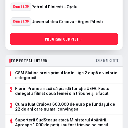
Petrolul Ploiesti – Oţelul
Dum 18:30
Universitatea Craiova – Arges Pitesti
Dum 21:30
PROGRAM COMPLET →
TOP FOTBAL INTERN
CELE MAI CITITE
1
CSM Slatina preia primul loc în Liga 2 după o victorie
categorică
2
Florin Prunea riscă să piardă funcția UEFA. Fostul
delegat a filmat două femei din tribune și a făcut
3
Cum a luat Craiova 600.000 de euro pe fundașul de
22 de ani care nu mai convingea
4
Suporterii SudSteaua atacă Ministerul Apărării.
Aproape 1.000 de petiții au fost trimise pe email