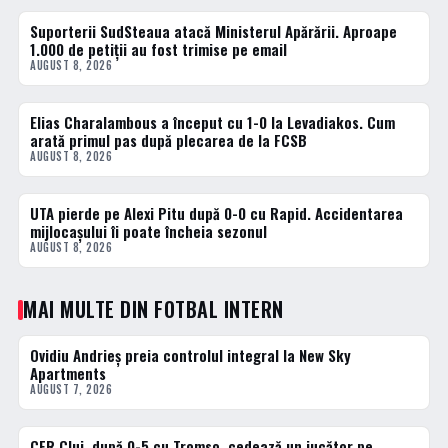
Suporterii SudSteaua atacă Ministerul Apărării. Aproape
1 · TOP
1.000 de petiții au fost trimise pe email
AUGUST 8, 2026
Elias Charalambous a început cu 1-0 la Levadiakos. Cum
2 · TOP
arată primul pas după plecarea de la FCSB
AUGUST 8, 2026
UTA pierde pe Alexi Pitu după 0-0 cu Rapid. Accidentarea
3 · TOP
mijlocașului îi poate încheia sezonul
AUGUST 8, 2026
MAI MULTE DIN FOTBAL INTERN
Ovidiu Andrieș preia controlul integral la New Sky
FOTBAL INTERN
Apartments
AUGUST 7, 2026
CFR Cluj, după 0-5 cu Tromso, cedează un jucător pe
FOTBAL INTERN