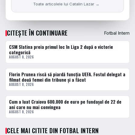
Toate articolele lui Catalin Lazar →
CITEȘTE ÎN CONTINUARE
Fotbal Intern
CSM Slatina preia primul loc în Liga 2 după o victorie
FOTBAL INTERN
categorică
AUGUST 8, 2026
Florin Prunea riscă să piardă funcția UEFA. Fostul delegat a
FOTBAL INTERN
filmat două femei din tribune și a făcut
AUGUST 8, 2026
Cum a luat Craiova 600.000 de euro pe fundașul de 22 de
FOTBAL INTERN
ani care nu mai convingea
AUGUST 8, 2026
CELE MAI CITITE DIN FOTBAL INTERN