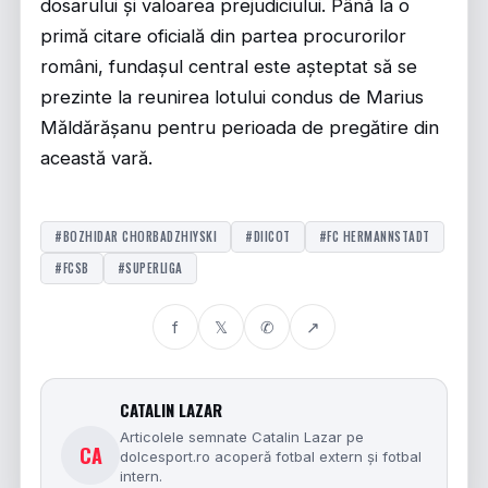
dosarului și valoarea prejudiciului. Până la o
primă citare oficială din partea procurorilor
români, fundașul central este așteptat să se
prezinte la reunirea lotului condus de Marius
Măldărășanu pentru perioada de pregătire din
această vară.
#BOZHIDAR CHORBADZHIYSKI
#DIICOT
#FC HERMANNSTADT
#FCSB
#SUPERLIGA
f
𝕏
✆
↗
CATALIN LAZAR
Articolele semnate Catalin Lazar pe
CA
dolcesport.ro acoperă fotbal extern și fotbal
intern.