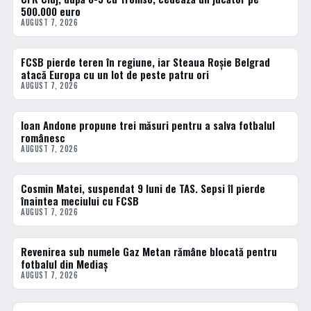
500.000 euro
AUGUST 7, 2026
FCSB pierde teren în regiune, iar Steaua Roșie Belgrad
FOTBAL EXTERN
atacă Europa cu un lot de peste patru ori
AUGUST 7, 2026
Ioan Andone propune trei măsuri pentru a salva fotbalul
FOTBAL INTERN
românesc
AUGUST 7, 2026
Cosmin Matei, suspendat 9 luni de TAS. Sepsi îl pierde
FOTBAL INTERN
înaintea meciului cu FCSB
AUGUST 7, 2026
Revenirea sub numele Gaz Metan rămâne blocată pentru
FOTBAL INTERN
fotbalul din Mediaș
AUGUST 7, 2026