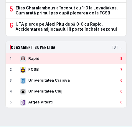
5
Elias Charalambous a început cu 1-0 la Levadiakos.
Cum arată primul pas după plecarea de la FCSB
6
UTA pierde pe Alexi Pitu după 0-0 cu Rapid.
Accidentarea mijlocașului îi poate încheia sezonul
CLASAMENT SUPERLIGA
TOT →
Rapid
1
8
FCSB
2
7
Universitatea Craiova
3
6
Universitatea Cluj
4
6
Arges Pitesti
5
6