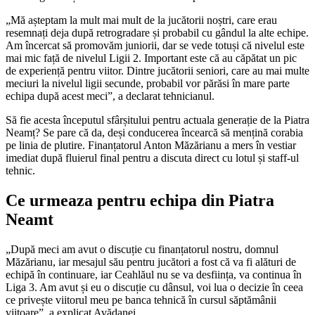
„Mă așteptam la mult mai mult de la jucătorii noștri, care erau
resemnați deja după retrogradare și probabil cu gândul la alte echipe.
Am încercat să promovăm juniorii, dar se vede totuși că nivelul este
mai mic față de nivelul Ligii 2. Important este că au căpătat un pic
de experiență pentru viitor. Dintre jucătorii seniori, care au mai multe
meciuri la nivelul ligii secunde, probabil vor părăsi în mare parte
echipa după acest meci”, a declarat tehnicianul.
Să fie acesta începutul sfârșitului pentru actuala generație de la Piatra
Neamț? Se pare că da, deși conducerea încearcă să mențină corabia
pe linia de plutire. Finanțatorul Anton Măzărianu a mers în vestiar
imediat după fluierul final pentru a discuta direct cu lotul și staff-ul
tehnic.
Ce urmeaza pentru echipa din Piatra
Neamt
„După meci am avut o discuție cu finanțatorul nostru, domnul
Măzărianu, iar mesajul său pentru jucători a fost că va fi alături de
echipă în continuare, iar Ceahlăul nu se va desființa, va continua în
Liga 3. Am avut și eu o discuție cu dânsul, voi lua o decizie în ceea
ce privește viitorul meu pe banca tehnică în cursul săptămânii
viitoare”, a explicat Avădanei.