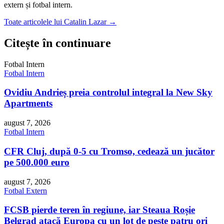
extern și fotbal intern.
Toate articolele lui Catalin Lazar →
Citește în continuare
Fotbal Intern
Fotbal Intern
Ovidiu Andrieș preia controlul integral la New Sky
Apartments
august 7, 2026
Fotbal Intern
CFR Cluj, după 0-5 cu Tromso, cedează un jucător
pe 500.000 euro
august 7, 2026
Fotbal Extern
FCSB pierde teren în regiune, iar Steaua Roșie
Belgrad atacă Europa cu un lot de peste patru ori