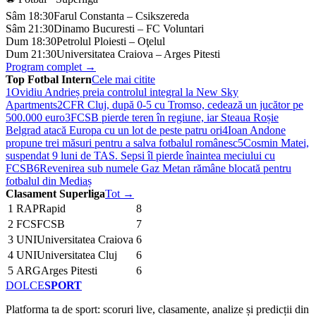
Sâm 18:30
Farul Constanta – Csikszereda
Sâm 21:30
Dinamo Bucuresti – FC Voluntari
Dum 18:30
Petrolul Ploiesti – Oţelul
Dum 21:30
Universitatea Craiova – Arges Pitesti
Program complet →
Top Fotbal Intern
Cele mai citite
1
Ovidiu Andrieș preia controlul integral la New Sky
Apartments
2
CFR Cluj, după 0-5 cu Tromso, cedează un jucător pe
500.000 euro
3
FCSB pierde teren în regiune, iar Steaua Roșie
Belgrad atacă Europa cu un lot de peste patru ori
4
Ioan Andone
propune trei măsuri pentru a salva fotbalul românesc
5
Cosmin Matei,
suspendat 9 luni de TAS. Sepsi îl pierde înaintea meciului cu
FCSB
6
Revenirea sub numele Gaz Metan rămâne blocată pentru
fotbalul din Mediaș
Clasament Superliga
Tot →
1
RAP
Rapid
8
2
FCS
FCSB
7
3
UNI
Universitatea Craiova
6
4
UNI
Universitatea Cluj
6
5
ARG
Arges Pitesti
6
DOLCE
SPORT
Platforma ta de sport: scoruri live, clasamente, analize și predicții din