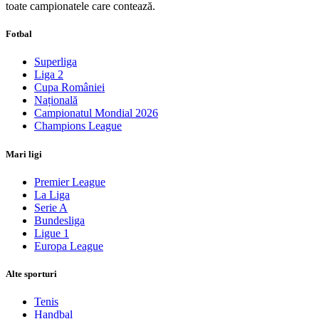
toate campionatele care contează.
Fotbal
Superliga
Liga 2
Cupa României
Națională
Campionatul Mondial 2026
Champions League
Mari ligi
Premier League
La Liga
Serie A
Bundesliga
Ligue 1
Europa League
Alte sporturi
Tenis
Handbal