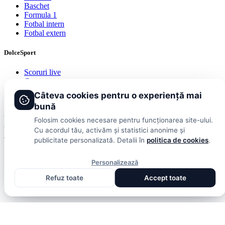
Baschet
Formula 1
Fotbal intern
Fotbal extern
DolceSport
Scoruri live
Contact
Publicitate
Câteva cookies pentru o experiență mai
Termeni și condiții
bună
© 2026 DolceSport. Toate drepturile rezervate.
Scoruri, clasamente
Folosim cookies necesare pentru funcționarea site-ului.
și analize din toate competițiile
Cu acordul tău, activăm și statistici anonime și
Fotbal intern
Fotbal extern
Scoruri live
publicitate personalizată. Detalii în
politica de cookies
.
Personalizează
Refuz toate
Accept toate