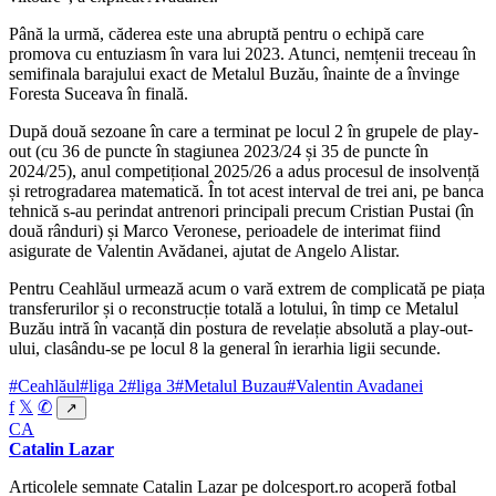
Până la urmă, căderea este una abruptă pentru o echipă care
promova cu entuziasm în vara lui 2023. Atunci, nemțenii treceau în
semifinala barajului exact de Metalul Buzău, înainte de a învinge
Foresta Suceava în finală.
După două sezoane în care a terminat pe locul 2 în grupele de play-
out (cu 36 de puncte în stagiunea 2023/24 și 35 de puncte în
2024/25), anul competițional 2025/26 a adus procesul de insolvență
și retrogradarea matematică. În tot acest interval de trei ani, pe banca
tehnică s-au perindat antrenori principali precum Cristian Pustai (în
două rânduri) și Marco Veronese, perioadele de interimat fiind
asigurate de Valentin Avădanei, ajutat de Angelo Alistar.
Pentru Ceahlăul urmează acum o vară extrem de complicată pe piața
transferurilor și o reconstrucție totală a lotului, în timp ce Metalul
Buzău intră în vacanță din postura de revelație absolută a play-out-
ului, clasându-se pe locul 8 la general în ierarhia ligii secunde.
#Ceahlăul
#liga 2
#liga 3
#Metalul Buzau
#Valentin Avadanei
f
𝕏
✆
↗
CA
Catalin Lazar
Articolele semnate Catalin Lazar pe dolcesport.ro acoperă fotbal