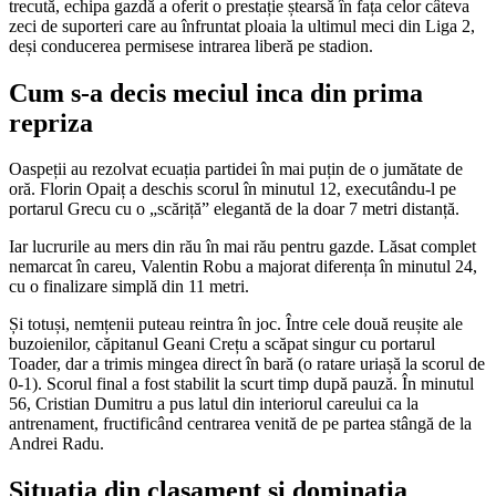
trecută, echipa gazdă a oferit o prestație ștearsă în fața celor câteva
zeci de suporteri care au înfruntat ploaia la ultimul meci din Liga 2,
deși conducerea permisese intrarea liberă pe stadion.
Cum s-a decis meciul inca din prima
repriza
Oaspeții au rezolvat ecuația partidei în mai puțin de o jumătate de
oră. Florin Opaiț a deschis scorul în minutul 12, executându-l pe
portarul Grecu cu o „scăriță” elegantă de la doar 7 metri distanță.
Iar lucrurile au mers din rău în mai rău pentru gazde. Lăsat complet
nemarcat în careu, Valentin Robu a majorat diferența în minutul 24,
cu o finalizare simplă din 11 metri.
Și totuși, nemțenii puteau reintra în joc. Între cele două reușite ale
buzoienilor, căpitanul Geani Crețu a scăpat singur cu portarul
Toader, dar a trimis mingea direct în bară (o ratare uriașă la scorul de
0-1). Scorul final a fost stabilit la scurt timp după pauză. În minutul
56, Cristian Dumitru a pus latul din interiorul careului ca la
antrenament, fructificând centrarea venită de pe partea stângă de la
Andrei Radu.
Situatia din clasament si dominatia