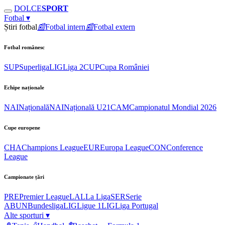
DOLCE
SPORT
Fotbal
▾
Știri fotbal
📰
Fotbal intern
📰
Fotbal extern
Fotbal românesc
SUP
Superliga
LIG
Liga 2
CUP
Cupa României
Echipe naționale
NAI
Națională
NAI
Națională U21
CAM
Campionatul Mondial 2026
Cupe europene
CHA
Champions League
EUR
Europa League
CON
Conference
League
Campionate țări
PRE
Premier League
LAL
La Liga
SER
Serie
A
BUN
Bundesliga
LIG
Ligue 1
LIG
Liga Portugal
Alte sporturi
▾