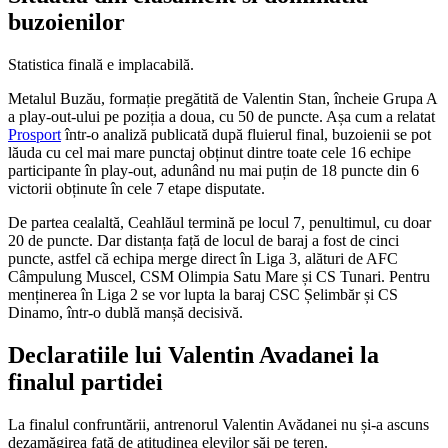
buzoienilor
Statistica finală e implacabilă.
Metalul Buzău, formație pregătită de Valentin Stan, încheie Grupa A
a play-out-ului pe poziția a doua, cu 50 de puncte. Așa cum a relatat
Prosport
într-o analiză publicată după fluierul final, buzoienii se pot
lăuda cu cel mai mare punctaj obținut dintre toate cele 16 echipe
participante în play-out, adunând nu mai puțin de 18 puncte din 6
victorii obținute în cele 7 etape disputate.
De partea cealaltă, Ceahlăul termină pe locul 7, penultimul, cu doar
20 de puncte. Dar distanța față de locul de baraj a fost de cinci
puncte, astfel că echipa merge direct în Liga 3, alături de AFC
Câmpulung Muscel, CSM Olimpia Satu Mare și CS Tunari. Pentru
menținerea în Liga 2 se vor lupta la baraj CSC Șelimbăr și CS
Dinamo, într-o dublă manșă decisivă.
Declaratiile lui Valentin Avadanei la
finalul partidei
La finalul confruntării, antrenorul Valentin Avădanei nu și-a ascuns
dezamăgirea față de atitudinea elevilor săi pe teren.