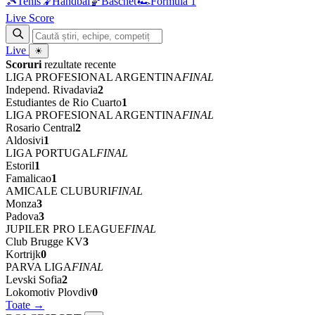
🎾
Tenis
🤾
Handbal
🏀
Baschet
🏎
Formula 1
Live Score
Live
☀
Scoruri
rezultate recente
LIGA PROFESIONAL ARGENTINA
FINAL
Independ. Rivadavia
2
Estudiantes de Rio Cuarto
1
LIGA PROFESIONAL ARGENTINA
FINAL
Rosario Central
2
Aldosivi
1
LIGA PORTUGAL
FINAL
Estoril
1
Famalicao
1
AMICALE CLUBURI
FINAL
Monza
3
Padova
3
JUPILER PRO LEAGUE
FINAL
Club Brugge KV
3
Kortrijk
0
PARVA LIGA
FINAL
Levski Sofia
2
Lokomotiv Plovdiv
0
Toate →