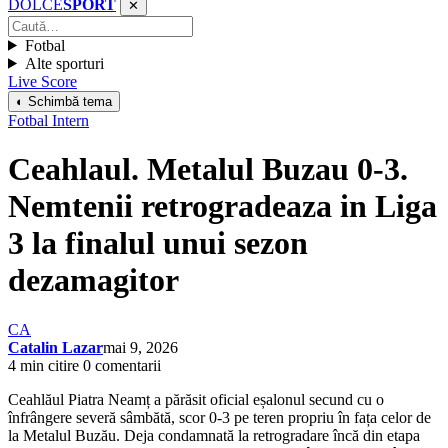
DOLCE
SPORT
✕
Fotbal
Alte sporturi
Live Score
◐ Schimbă tema
Fotbal Intern
Ceahlaul. Metalul Buzau 0-3.
Nemtenii retrogradeaza in Liga
3 la finalul unui sezon
dezamagitor
CA
Catalin Lazar
mai 9, 2026
4 min citire
0 comentarii
Ceahlăul Piatra Neamț a părăsit oficial eșalonul secund cu o
înfrângere severă sâmbătă, scor 0-3 pe teren propriu în fața celor de
la Metalul Buzău. Deja condamnată la retrogradare încă din etapa