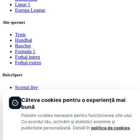
Ligue 1
Europa League
Alte sporturi
Tenis
Handbal
Baschet
Formula 1
Fotbal intern
Fotbal extern
DolceSport
Scoruri live
Contact
Publicitate
Câteva cookies pentru o experiență mai
Termeni și condiții
bună
© 2026 DolceSport. Toate drepturile rezervate.
Scoruri, clasamente
Folosim cookies necesare pentru funcționarea site-ului.
și analize din toate competițiile
Cu acordul tău, activăm și statistici anonime și
Fotbal intern
Fotbal extern
Scoruri live
publicitate personalizată. Detalii în
politica de cookies
.