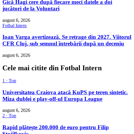
Gică Hagi cere după fiecare meci datele a doi
jucători de la Voluntari
august 6, 2026
Fotbal Intern
Ioan Varga avertizează. Se retrage din 2027. Viitorul
CFR Cluj, sub semnul întrebării după un deceniu
august 6, 2026
Cele mai citite din Fotbal Intern
1 · Top
Universitatea Craiova atacă KuPS pe teren sintetic.
Miza dublei e play-off-ul Europa League
august 6, 2026
2 · Top
Rapid plătește 200.000 de euro pentru Filip
Stojilkovic