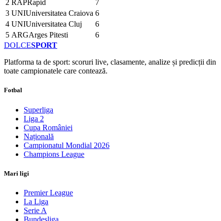
2
RAP
Rapid
7
3
UNI
Universitatea Craiova
6
4
UNI
Universitatea Cluj
6
5
ARG
Arges Pitesti
6
DOLCE
SPORT
Platforma ta de sport: scoruri live, clasamente, analize și predicții din
toate campionatele care contează.
Fotbal
Superliga
Liga 2
Cupa României
Națională
Campionatul Mondial 2026
Champions League
Mari ligi
Premier League
La Liga
Serie A
Bundesliga