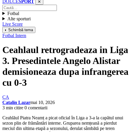
DOLCE
SPORT
✕
Fotbal
Alte sporturi
Live Score
◐ Schimbă tema
Fotbal Intern
Ceahlaul retrogradeaza in Liga
3. Presedintele Angelo Alistar
demisioneaza dupa infrangerea
cu 0-3
CA
Catalin Lazar
mai 10, 2026
3 min citire
0 comentarii
Ceahlăul Piatra Neamț a picat oficial în Liga a 3-a la capătul unui
sezon plin de frământări interne. Gruparea nemțeană a pierdut
meciul din ultima etapă a sezonului, derulat sâmbătă pe teren