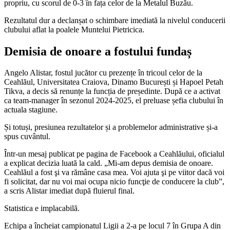
propriu, cu scorul de 0-3 în fața celor de la Metalul Buzău.
Rezultatul dur a declanșat o schimbare imediată la nivelul conducerii
clubului aflat la poalele Muntelui Pietricica.
Demisia de onoare a fostului fundaș
Angelo Alistar, fostul jucător cu prezențe în tricoul celor de la
Ceahlăul, Universitatea Craiova, Dinamo București și Hapoel Petah
Tikva, a decis să renunțe la funcția de președinte. După ce a activat
ca team-manager în sezonul 2024-2025, el preluase șefia clubului în
actuala stagiune.
Și totuși, presiunea rezultatelor și a problemelor administrative și-a
spus cuvântul.
Într-un mesaj publicat pe pagina de Facebook a Ceahlăului, oficialul
a explicat decizia luată la cald. „Mi-am depus demisia de onoare.
Ceahlăul a fost şi va rămâne casa mea. Voi ajuta şi pe viitor dacă voi
fi solicitat, dar nu voi mai ocupa nicio funcţie de conducere la club”,
a scris Alistar imediat după fluierul final.
Statistica e implacabilă.
Echipa a încheiat campionatul Ligii a 2-a pe locul 7 în Grupa A din