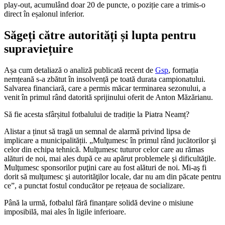
play-out, acumulând doar 20 de puncte, o poziție care a trimis-o
direct în eșalonul inferior.
Săgeți către autorități și lupta pentru
supraviețuire
Așa cum detaliază o analiză publicată recent de
Gsp
, formația
nemțeană s-a zbătut în insolvență pe toată durata campionatului.
Salvarea financiară, care a permis măcar terminarea sezonului, a
venit în primul rând datorită sprijinului oferit de Anton Măzărianu.
Să fie acesta sfârșitul fotbalului de tradiție la Piatra Neamț?
Alistar a ținut să tragă un semnal de alarmă privind lipsa de
implicare a municipalității. „Mulţumesc în primul rând jucătorilor şi
celor din echipa tehnică. Mulţumesc tuturor celor care au rămas
alături de noi, mai ales după ce au apărut problemele şi dificultăţile.
Mulţumesc sponsorilor puţini care au fost alături de noi. Mi-aş fi
dorit să mulţumesc şi autorităţilor locale, dar nu am din păcate pentru
ce”, a punctat fostul conducător pe rețeaua de socializare.
Până la urmă, fotbalul fără finanțare solidă devine o misiune
imposibilă, mai ales în ligile inferioare.