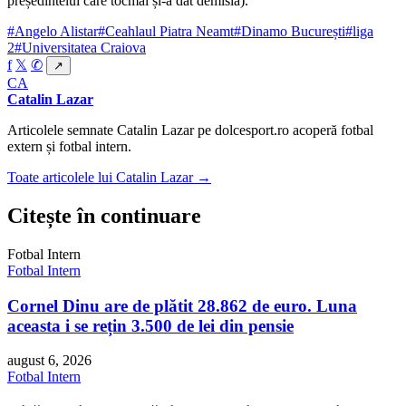
președintelui care tocmai și-a dat demisia).
#Angelo Alistar
#Ceahlaul Piatra Neamt
#Dinamo București
#liga
2
#Universitatea Craiova
f
𝕏
✆
↗
CA
Catalin Lazar
Articolele semnate Catalin Lazar pe dolcesport.ro acoperă fotbal
extern și fotbal intern.
Toate articolele lui Catalin Lazar →
Citește în continuare
Fotbal Intern
Fotbal Intern
Cornel Dinu are de plătit 28.862 de euro. Luna
aceasta i se rețin 3.500 de lei din pensie
august 6, 2026
Fotbal Intern