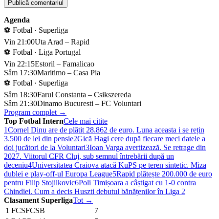
Agenda
⚽ Fotbal · Superliga
Vin 21:00
Uta Arad – Rapid
⚽ Fotbal · Liga Portugal
Vin 22:15
Estoril – Famalicao
Sâm 17:30
Maritimo – Casa Pia
⚽ Fotbal · Superliga
Sâm 18:30
Farul Constanta – Csikszereda
Sâm 21:30
Dinamo Bucuresti – FC Voluntari
Program complet →
Top Fotbal Intern
Cele mai citite
1
Cornel Dinu are de plătit 28.862 de euro. Luna aceasta i se rețin
3.500 de lei din pensie
2
Gică Hagi cere după fiecare meci datele a
doi jucători de la Voluntari
3
Ioan Varga avertizează. Se retrage din
2027. Viitorul CFR Cluj, sub semnul întrebării după un
deceniu
4
Universitatea Craiova atacă KuPS pe teren sintetic. Miza
dublei e play-off-ul Europa League
5
Rapid plătește 200.000 de euro
pentru Filip Stojilkovic
6
Poli Timișoara a câștigat cu 1-0 contra
Chindiei. Cum a decis Huszti debutul bănățenilor în Liga 2
Clasament Superliga
Tot →
1
FCS
FCSB
7