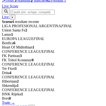
🎾
Tenis
🤾
Handbal
🏀
Baschet
🏎
Formula 1
Live Score
Live
◐
Scoruri
rezultate recente
LIGA PROFESIONAL ARGENTINA
FINAL
Union Santa Fe
2
Lanus
1
EUROPA LEAGUE
FINAL
Benfica
6
Heart Of Midlothian
1
CONFERENCE LEAGUE
FINAL
FK Partizan
3
FK Tobol Kostanay
0
CONFERENCE LEAGUE
FINAL
Tre Fiori
1
Drita
4
CONFERENCE LEAGUE
FINAL
Hibernian
2
Shkendija
1
CONFERENCE LEAGUE
FINAL
HNK Rijeka
1
Ilves
0
Toate →