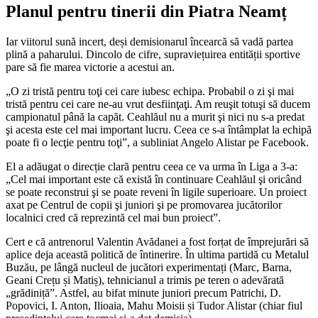
Planul pentru tinerii din Piatra Neamț
Iar viitorul sună incert, deși demisionarul încearcă să vadă partea
plină a paharului. Dincolo de cifre, supraviețuirea entității sportive
pare să fie marea victorie a acestui an.
„O zi tristă pentru toţi cei care iubesc echipa. Probabil o zi şi mai
tristă pentru cei care ne-au vrut desfiinţaţi. Am reuşit totuşi să ducem
campionatul până la capăt. Ceahlăul nu a murit şi nici nu s-a predat
şi acesta este cel mai important lucru. Ceea ce s-a întâmplat la echipă
poate fi o lecţie pentru toţi”, a subliniat Angelo Alistar pe Facebook.
El a adăugat o direcție clară pentru ceea ce va urma în Liga a 3-a:
„Cel mai important este că există în continuare Ceahlăul şi oricând
se poate reconstrui şi se poate reveni în ligile superioare. Un proiect
axat pe Centrul de copii şi juniori şi pe promovarea jucătorilor
localnici cred că reprezintă cel mai bun proiect”.
Cert e că antrenorul Valentin Avădanei a fost forțat de împrejurări să
aplice deja această politică de întinerire. În ultima partidă cu Metalul
Buzău, pe lângă nucleul de jucători experimentați (Marc, Barna,
Geani Crețu și Matiș), tehnicianul a trimis pe teren o adevărată
„grădiniță”. Astfel, au bifat minute juniori precum Patrichi, D.
Popovici, I. Anton, Ilioaia, Mahu Moisii și Tudor Alistar (chiar fiul