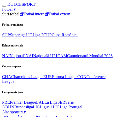
DOLCE
SPORT
Fotbal
▾
Știri fotbal
📰
Fotbal intern
📰
Fotbal extern
Fotbal românesc
SUP
Superliga
LIG
Liga 2
CUP
Cupa României
Echipe naționale
NAI
Națională
NAI
Națională U21
CAM
Campionatul Mondial 2026
Cupe europene
CHA
Champions League
EUR
Europa League
CON
Conference
League
Campionate țări
PRE
Premier League
LAL
La Liga
SER
Serie
A
BUN
Bundesliga
LIG
Ligue 1
LIG
Liga Portugal
Alte sporturi
▾